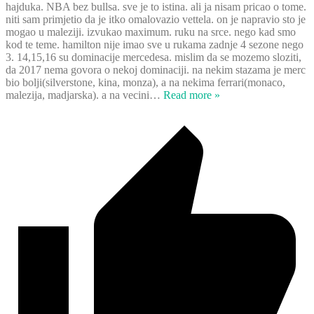
hajduka. NBA bez bullsa. sve je to istina. ali ja nisam pricao o tome.
niti sam primjetio da je itko omalovazio vettela. on je napravio sto je
mogao u maleziji. izvukao maximum. ruku na srce. nego kad smo
kod te teme. hamilton nije imao sve u rukama zadnje 4 sezone nego
3. 14,15,16 su dominacije mercedesa. mislim da se mozemo sloziti,
da 2017 nema govora o nekoj dominaciji. na nekim stazama je merc
bio bolji(silverstone, kina, monza), a na nekima ferrari(monaco,
malezija, madjarska). a na vecini
…
Read more »