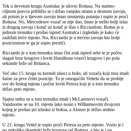
Tek u devetom krugu Australac je ulovio Bottasa. Na startno-
ciljnom pravcu približio se i držao vanjsku stranu u desnom zavoju,
ali potom je u lijevom zavoju imao unutarnju putanju i uspio je proći
Bottasa. No, Mercedesov vozač se nije dao. Imao je nešto bolji izlaz
iz drugog zavoja i kotač uz kotač je išao s Ricciardom. Bottas je u
jednom trenutku i prošao ispred Australca i izgledalo je kako će
zadržati treće mjesto. No, Ricciardo je u trećem zavoju bio bolje
pozicioniran te ga je uspio prestići.
Ricciardo je u tom trenutku imao čist zrak ispred sebe te je počeo
slagati brze krugove i loviti Hamiltona vozeći krugove i po pola
sekunde brže od Britanca,
Već oko 15. kruga su krenuli ulasci u boks, ali vozača koji nisu imali
šanse za prve četiri pozicije. To je omogućilo Vettelu da se probije
sve do šestog mjesta i počne loviti Pereza koji je u tom trenutku
držao peto mjesto.
Sjajnu utrku su u tom trenutku imali i McLarenovi vozači.
Vandoorne se na 10. mjestu lako nosio s Williamsovim dvojcem
kojeg je prošao pri izlasku iz boksa, a Alonso je držao sedmo
mjesto.
U 21. krugu Vettel je uspio proći Pereza za peto mjesto. Vozio je i
po nekoliko desetinki brže krugove od Bottasa, a bio je i na