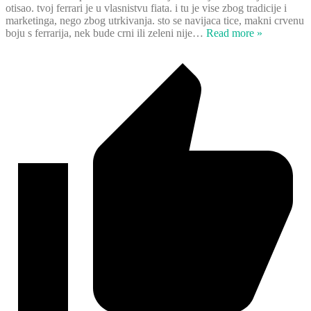
otisao. tvoj ferrari je u vlasnistvu fiata. i tu je vise zbog tradicije i
marketinga, nego zbog utrkivanja. sto se navijaca tice, makni crvenu
boju s ferrarija, nek bude crni ili zeleni nije
…
Read more »