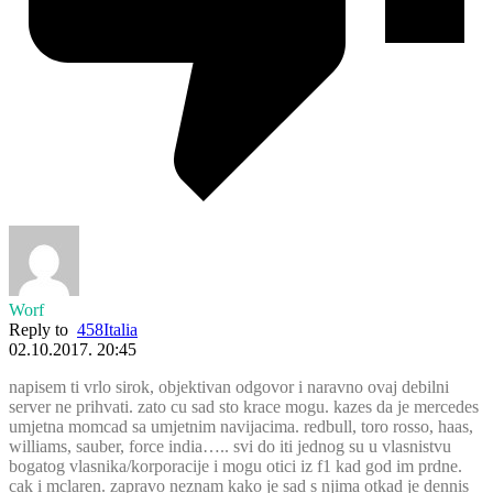
Worf
Reply to
458Italia
02.10.2017. 20:45
napisem ti vrlo sirok, objektivan odgovor i naravno ovaj debilni
server ne prihvati. zato cu sad sto krace mogu. kazes da je mercedes
umjetna momcad sa umjetnim navijacima. redbull, toro rosso, haas,
williams, sauber, force india….. svi do iti jednog su u vlasnistvu
bogatog vlasnika/korporacije i mogu otici iz f1 kad god im prdne.
cak i mclaren. zapravo neznam kako je sad s njima otkad je dennis