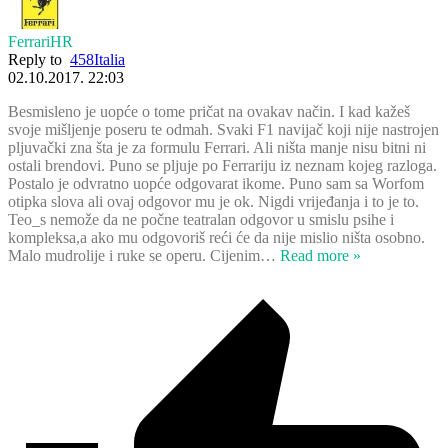
FerrariHR
Reply to
458Italia
02.10.2017. 22:03
Besmisleno je uopće o tome pričat na ovakav način. I kad kažeš
svoje mišljenje poseru te odmah. Svaki F1 navijač koji nije nastrojen
pljuvački zna šta je za formulu Ferrari. Ali ništa manje nisu bitni ni
ostali brendovi. Puno se pljuje po Ferrariju iz neznam kojeg razloga.
Postalo je odvratno uopće odgovarat ikome. Puno sam sa Worfom
otipka slova ali ovaj odgovor mu je ok. Nigdi vrijeđanja i to je to.
Teo_s nemože da ne počne teatralan odgovor u smislu psihe i
kompleksa,a ako mu odgovoriš reći će da nije mislio ništa osobno.
Malo mudrolije i ruke se operu. Cijenim
…
Read more »