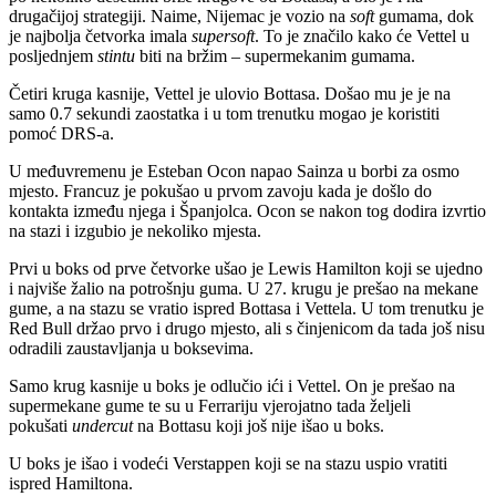
drugačijoj strategiji. Naime, Nijemac je vozio na
soft
gumama, dok
je najbolja četvorka imala
supersoft
. To je značilo kako će Vettel u
posljednjem
stintu
biti na bržim – supermekanim gumama.
Četiri kruga kasnije, Vettel je ulovio Bottasa. Došao mu je je na
samo 0.7 sekundi zaostatka i u tom trenutku mogao je koristiti
pomoć DRS-a.
U međuvremenu je Esteban Ocon napao Sainza u borbi za osmo
mjesto. Francuz je pokušao u prvom zavoju kada je došlo do
kontakta između njega i Španjolca. Ocon se nakon tog dodira izvrtio
na stazi i izgubio je nekoliko mjesta.
Prvi u boks od prve četvorke ušao je Lewis Hamilton koji se ujedno
i najviše žalio na potrošnju guma. U 27. krugu je prešao na mekane
gume, a na stazu se vratio ispred Bottasa i Vettela. U tom trenutku je
Red Bull držao prvo i drugo mjesto, ali s činjenicom da tada još nisu
odradili zaustavljanja u boksevima.
Samo krug kasnije u boks je odlučio ići i Vettel. On je prešao na
supermekane gume te su u Ferrariju vjerojatno tada željeli
pokušati
undercut
na Bottasu koji još nije išao u boks.
U boks je išao i vodeći Verstappen koji se na stazu uspio vratiti
ispred Hamiltona.