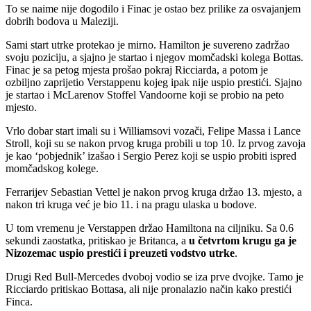
To se naime nije dogodilo i Finac je ostao bez prilike za osvajanjem
dobrih bodova u Maleziji.
Sami start utrke protekao je mirno. Hamilton je suvereno zadržao
svoju poziciju, a sjajno je startao i njegov momčadski kolega Bottas.
Finac je sa petog mjesta prošao pokraj Ricciarda, a potom je
ozbiljno zaprijetio Verstappenu kojeg ipak nije uspio prestići. Sjajno
je startao i McLarenov Stoffel Vandoorne koji se probio na peto
mjesto.
Vrlo dobar start imali su i Williamsovi vozači, Felipe Massa i Lance
Stroll, koji su se nakon prvog kruga probili u top 10. Iz prvog zavoja
je kao ‘pobjednik’ izašao i Sergio Perez koji se uspio probiti ispred
momčadskog kolege.
Ferrarijev Sebastian Vettel je nakon prvog kruga držao 13. mjesto, a
nakon tri kruga već je bio 11. i na pragu ulaska u bodove.
U tom vremenu je Verstappen držao Hamiltona na ciljniku. Sa 0.6
sekundi zaostatka, pritiskao je Britanca, a
u četvrtom krugu ga je
Nizozemac uspio prestići i preuzeti vodstvo utrke
.
Drugi Red Bull-Mercedes dvoboj vodio se iza prve dvojke. Tamo je
Ricciardo pritiskao Bottasa, ali nije pronalazio način kako prestići
Finca.