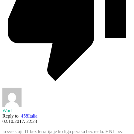
Worf
Reply to
458Italia
02.10.2017. 22:23
to sve stoji. f1 bez ferrarija je ko liga prvaka bez reala. HNL bez