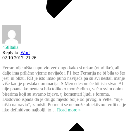
458Italia
Reply to
Worf
02.10.2017. 21:26
Ferrari nije ništa napravio već dugo kako si rekao (otprilike), ali i
dalje ima prilično vjerne navijače i F1 bez Ferrarija ne bi bila to što
jest, ni blizu. RB je isto imao puno navijača pa su svi nestali manje-
više kad je prestala dominacija. S Mercedesom će bit ista stvar. Al
nije poanta komentara bila toliko o momčadima, već u svim onim
biserima koji su stvarno izjave, tj komentari ljudi s foruma.
Doslovno ispada da je drugo mjesto bolje od prvog, a Vettel “nije
ništa napravio”, zamisli. Po meni se ne može objektivno tvrdit da je
itko definitivno najbolji, to
…
Read more »