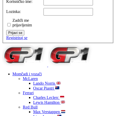
Korisničko ime:
Lozinka:
Zadrži me
prijavljenim
Prijavi se
Registriraj se
Momčadi i vozači
McLaren
Lando Norris
Oscar Piastri
Ferrari
Charles Leclerc
Lewis Hamilton
Red Bull
Max Verstappen