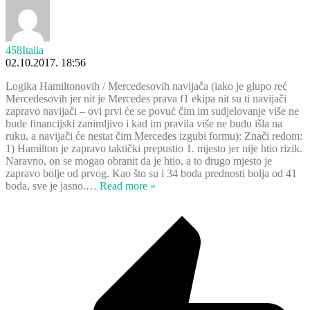
458Italia
02.10.2017. 18:56
Logika Hamiltonovih / Mercedesovih navijača (iako je glupo reć
Mercedesovih jer nit je Mercedes prava f1 ekipa nit su ti navijači
zapravo navijači – ovi prvi će se povuć čim im sudjelovanje više ne
bude financijski zanimljivo i kad im pravila više ne budu išla na
ruku, a navijači će nestat čim Mercedes izgubi formu): Znači redom:
1) Hamilton je zapravo taktički prepustio 1. mjesto jer nije htio rizik.
Naravno, on se mogao obranit da je htio, a to drugo mjesto je
zapravo bolje od prvog. Kao što su i 34 boda prednosti bolja od 41
boda, sve je jasno.
…
Read more »