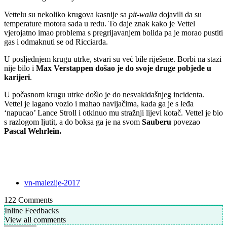
Vettelu su nekoliko krugova kasnije sa
pit-walla
dojavili da su
temperature motora sada u redu. To daje znak kako je Vettel
vjerojatno imao problema s pregrijavanjem bolida pa je morao pustiti
gas i odmaknuti se od Ricciarda.
U posljednjem krugu utrke, stvari su već bile riješene. Borbi na stazi
nije bilo i
Max Verstappen došao je do svoje druge pobjede u
karijeri
.
U počasnom krugu utrke došlo je do nesvakidašnjeg incidenta.
Vettel je lagano vozio i mahao navijačima, kada ga je s leđa
‘napucao’ Lance Stroll i otkinuo mu stražnji lijevi kotač. Vettel je bio
s razlogom ljutit, a do boksa ga je na svom
Sauberu
povezao
Pascal Wehrlein.
vn-malezije-2017
122
Comments
Inline Feedbacks
View all comments