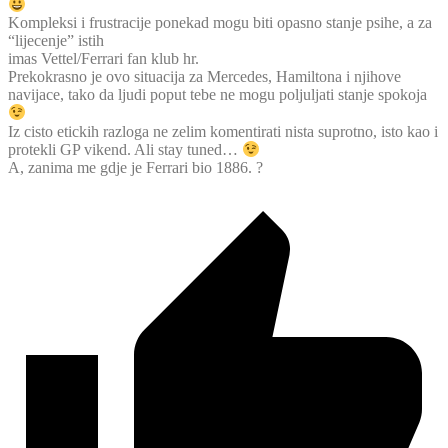
Kompleksi i frustracije ponekad mogu biti opasno stanje psihe, a za
“lijecenje” istih
imas Vettel/Ferrari fan klub hr.
Prekokrasno je ovo situacija za Mercedes, Hamiltona i njihove
navijace, tako da ljudi poput tebe ne mogu poljuljati stanje spokoja
Iz cisto etickih razloga ne zelim komentirati nista suprotno, isto kao i
protekli GP vikend. Ali stay tuned…
A, zanima me gdje je Ferrari bio 1886. ?