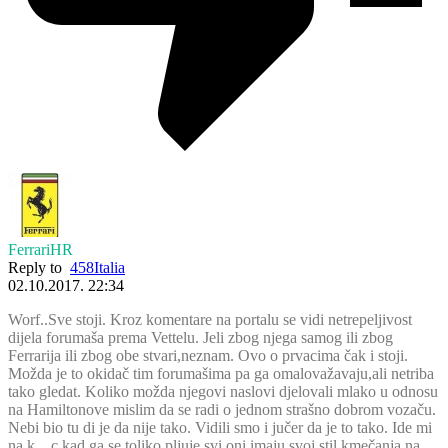
FerrariHR
Reply to
458Italia
02.10.2017. 22:34
Worf..Sve stoji. Kroz komentare na portalu se vidi netrepeljivost
dijela forumaša prema Vettelu. Jeli zbog njega samog ili zbog
Ferrarija ili zbog obe stvari,neznam. Ovo o prvacima čak i stoji.
Možda je to okidač tim forumašima pa ga omalovažavaju,ali netriba
tako gledat. Koliko možda njegovi naslovi djelovali mlako u odnosu
na Hamiltonove mislim da se radi o jednom strašno dobrom vozaču.
Nebi bio tu di je da nije tako. Vidili smo i jučer da je to tako. Ide mi
na k…c kad ga se toliko pljuje,svi oni imaju svoj stil kmečanja na