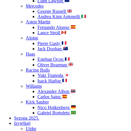
Liam Lawson
Mercedes
George Russell
Andrea Kimi Antonelli
Aston Martin
Fernando Alonso
Lance Stroll
Alpine
Pierre Gasly
Jack Doohan
Haas
Esteban Ocon
Oliver Bearman
Racing Bulls
Yuki Tsunoda
Isack Hadjar
Williams
Alexander Albon
Carlos Sainz
Kick Sauber
Nico Hulkenberg
Gabriel Bortoleto
Sezona 2025.
Izvještaji
Utrke