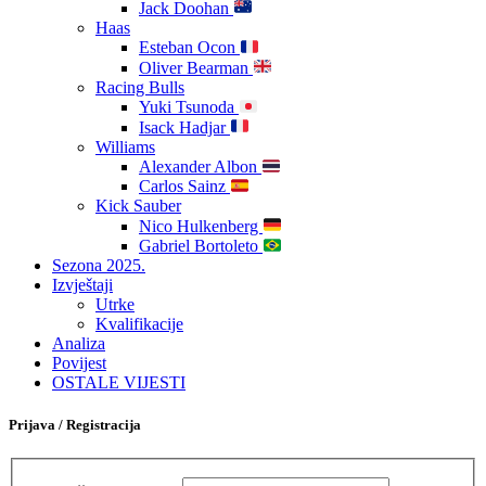
Jack Doohan
Haas
Esteban Ocon
Oliver Bearman
Racing Bulls
Yuki Tsunoda
Isack Hadjar
Williams
Alexander Albon
Carlos Sainz
Kick Sauber
Nico Hulkenberg
Gabriel Bortoleto
Sezona 2025.
Izvještaji
Utrke
Kvalifikacije
Analiza
Povijest
OSTALE VIJESTI
Prijava / Registracija