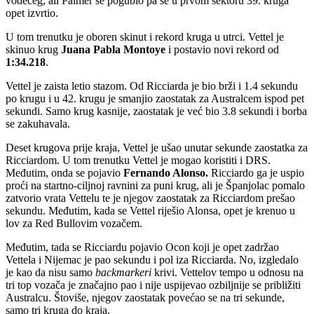
vodećeg, ali Palmer se pogubio pa se u prvom sektoru 39. kruga
opet izvrtio.
U tom trenutku je oboren skinut i rekord kruga u utrci. Vettel je
skinuo krug
Juana Pabla Montoye
i postavio novi rekord od
1:34.218
.
Vettel je zaista letio stazom. Od Ricciarda je bio brži i 1.4 sekundu
po krugu i u 42. krugu je smanjio zaostatak za Australcem ispod pet
sekundi. Samo krug kasnije, zaostatak je već bio 3.8 sekundi i borba
se zakuhavala.
Deset krugova prije kraja, Vettel je ušao unutar sekunde zaostatka za
Ricciardom. U tom trenutku Vettel je mogao koristiti i DRS.
Međutim, onda se pojavio
Fernando Alonso.
Ricciardo ga je uspio
proći na startno-ciljnoj ravnini za puni krug, ali je Španjolac pomalo
zatvorio vrata Vettelu te je njegov zaostatak za Ricciardom prešao
sekundu. Međutim, kada se Vettel riješio Alonsa, opet je krenuo u
lov za Red Bullovim vozačem.
Međutim, tada se Ricciardu pojavio Ocon koji je opet zadržao
Vettela i Nijemac je pao sekundu i pol iza Ricciarda. No, izgledalo
je kao da nisu samo
backmarkeri
krivi. Vettelov tempo u odnosu na
tri top vozača je značajno pao i nije uspijevao ozbiljnije se približiti
Australcu. Štoviše, njegov zaostatak povećao se na tri sekunde,
samo tri kruga do kraja.