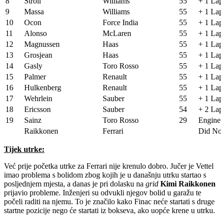
8
Stroll
Williams
55
+ 1 La
9
Massa
Williams
55
+ 1 La
10
Ocon
Force India
55
+ 1 La
11
Alonso
McLaren
55
+ 1 La
12
Magnussen
Haas
55
+ 1 La
13
Grosjean
Haas
55
+ 1 La
14
Gasly
Toro Rosso
55
+ 1 La
15
Palmer
Renault
55
+ 1 La
16
Hulkenberg
Renault
55
+ 1 La
17
Wehrlein
Sauber
55
+ 1 La
18
Ericsson
Sauber
54
+ 2 La
19
Sainz
Toro Rosso
29
Engine
Raikkonen
Ferrari
Did Not
Tijek utrke:
Već prije početka utrke za Ferrari nije krenulo dobro. Jučer je Vettel
imao problema s bolidom zbog kojih je u današnju utrku startao s
posljednjem mjesta, a danas je pri dolasku na
grid
Kimi
Raikkonen
prijavio probleme. Inženjeri su odvukli njegov bolid u garažu te
počeli raditi na njemu. To je značilo kako Finac neće startati s druge
startne pozicije nego će startati iz bokseva, ako uopće krene u utrku.