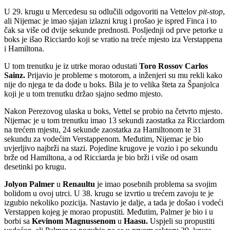
U 29. krugu u Mercedesu su odlučili odgovoriti na Vettelov
pit-stop
,
ali Nijemac je imao sjajan izlazni krug i prošao je ispred Finca i to
čak sa više od dvije sekunde prednosti. Posljednji od prve petorke u
boks je išao Ricciardo koji se vratio na treće mjesto iza Verstappena
i Hamiltona.
U tom trenutku je iz utrke morao odustati
Toro Rossov Carlos
Sainz.
Prijavio je probleme s motorom, a inženjeri su mu rekli kako
nije do njega te da dođe u boks. Bila je to velika šteta za Španjolca
koji je u tom trenutku držao sjajno sedmo mjesto.
Nakon Perezovog ulaska u boks, Vettel se probio na četvrto mjesto.
Nijemac je u tom trenutku imao 13 sekundi zaostatka za Ricciardom
na trećem mjestu, 24 sekunde zaostatka za Hamiltonom te 31
sekundu za vodećim Verstappenom. Međutim, Nijemac je bio
uvjerljivo najbrži na stazi. Pojedine krugove je vozio i po sekundu
brže od Hamiltona, a od Ricciarda je bio brži i više od osam
desetinki po krugu.
Jolyon Palmer
u
Renaultu
je imao posebnih problema sa svojim
bolidom u ovoj utrci. U 38. krugu se izvrtio u trećem zavoju te je
izgubio nekoliko pozicija. Nastavio je dalje, a tada je došao i vodeći
Verstappen kojeg je morao propustiti. Međutim, Palmer je bio i u
borbi sa
Kevinom Magnussenom
u
Haasu.
Uspjeli su propustiti