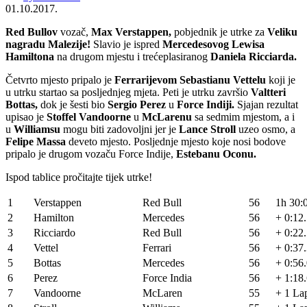
01.10.2017.
Red Bullov
vozač,
Max Verstappen,
pobjednik je utrke za
Veliku
nagradu Malezije!
Slavio je ispred
Mercedesovog Lewisa
Hamiltona
na drugom mjestu i trećeplasiranog
Daniela Ricciarda.
Četvrto mjesto pripalo je
Ferrarijevom Sebastianu Vettelu
koji je
u utrku startao sa posljednjeg mjeta. Peti je utrku završio
Valtteri
Bottas,
dok je šesti bio
Sergio Perez
u
Force Indiji.
Sjajan rezultat
upisao je
Stoffel Vandoorne
u
McLarenu
sa sedmim mjestom, a i
u
Williamsu
mogu biti zadovoljni jer je
Lance Stroll
uzeo osmo, a
Felipe Massa
deveto mjesto. Posljednje mjesto koje nosi bodove
pripalo je drugom vozaču Force Indije,
Estebanu Oconu.
Ispod tablice pročitajte tijek utrke!
1
Verstappen
Red Bull
56
1h 30:
2
Hamilton
Mercedes
56
+ 0:12
3
Ricciardo
Red Bull
56
+ 0:22
4
Vettel
Ferrari
56
+ 0:37
5
Bottas
Mercedes
56
+ 0:56
6
Perez
Force India
56
+ 1:18
7
Vandoorne
McLaren
55
+ 1 La