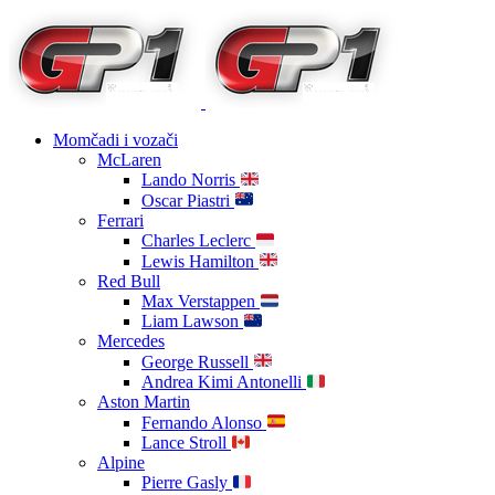
Momčadi i vozači
McLaren
Lando Norris
Oscar Piastri
Ferrari
Charles Leclerc
Lewis Hamilton
Red Bull
Max Verstappen
Liam Lawson
Mercedes
George Russell
Andrea Kimi Antonelli
Aston Martin
Fernando Alonso
Lance Stroll
Alpine
Pierre Gasly