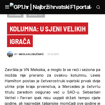
KOLUMNE
NOVOSTI F1
KOLUMNA: U SJENI VELIKIH
IGRAČA
BY
NIKOLA KLOBUČARIĆ
31.10.2017.
Završila je VN Meksika, a moglo bi se reći i sezona pa
možda nije prerano za ovakvu kolumnu. Lewis
Hamilton postao je četverostruki svjetski prvak dvije
utrke prije kraja prvenstva, a Mercedes je četvrtu
titulu zaredom osigurao već u SAD-u. Sebastian
Vettel i Ferrari ipak nisu uspjeli držati tempo cijele
godine, ali napredak talijanske momčadi ove godine je