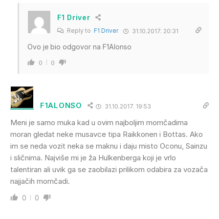
F1 Driver
Reply to
F1 Driver
31.10.2017. 20:31
Ovo je bio odgovor na F1Alonso
0
0
F1ALONSO
31.10.2017. 19:53
Meni je samo muka kad u ovim najboljim momčadima
moran gledat neke musavce tipa Raikkonen i Bottas. Ako
im se neda vozit neka se maknu i daju misto Oconu, Sainzu
i sličnima. Najviše mi je ža Hulkenberga koji je vrlo
talentiran ali uvik ga se zaobilazi prilikom odabira za vozača
najjačih momčadi.
0
0