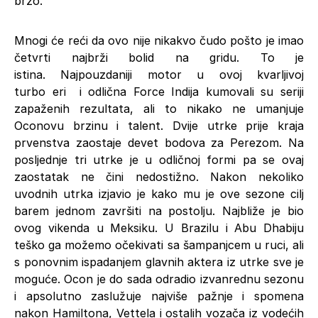
brzo.
Mnogi će reći da ovo nije nikakvo čudo pošto je imao
četvrti najbrži bolid na gridu. To je
istina. Najpouzdaniji motor u ovoj kvarljivoj
turbo eri i odlična Force Indija kumovali su seriji
zapaženih rezultata, ali to nikako ne umanjuje
Oconovu brzinu i talent. Dvije utrke prije kraja
prvenstva zaostaje devet bodova za Perezom. Na
posljednje tri utrke je u odličnoj formi pa se ovaj
zaostatak ne čini nedostižno. Nakon nekoliko
uvodnih utrka izjavio je kako mu je ove sezone cilj
barem jednom završiti na postolju. Najbliže je bio
ovog vikenda u Meksiku. U Brazilu i Abu Dhabiju
teško ga možemo očekivati sa šampanjcem u ruci, ali
s ponovnim ispadanjem glavnih aktera iz utrke sve je
moguće. Ocon je do sada odradio izvanrednu sezonu
i apsolutno zaslužuje najviše pažnje i spomena
nakon Hamiltona, Vettela i ostalih vozača iz vodećih