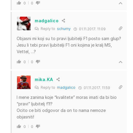
0
0
madgalico
Reply to
schumy
01.11.2017. 11:09
Objasni mi koji su to pravi ljubitelji F1 posto sam glup?
Jesu li tebi pravi ljubitelji F1 oni kojima je kralj MS,
Vettel, …?
0
0
mika.KA
Reply to
madgalico
01.11.2017. 11:59
I mene zanima koje “kvalitete” moras imati da bi bio
“pravi” ljubitelj f1!?
Ocito ce biti odgovor da on to nama nemoze
objasniti!
0
0