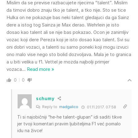
Mislim da se previse razbacujete rijecima “talent”. Mislim
da timovi dobro znaju tko je talent, a tko nije. Sto se tice
Hulka on ne pokazuje bas neki talent gledajuci da ga Sainz
dere a istog tog Sainza je Max derao. Wehrlein je isto
dosao kao talent ali se nije bas pokazao. Ocon je zanimljiv
vozac koji dere Pereza koji je isto dosao kao talent. Svi su
oni dobri vozaci, a talenti su samo poneki koji mogu izvuci
ono malo vise nego sto bolid dozvoljava. Mala je to granica
a u biti velika u f1. Vettel je mozda najbolji primjer
vozaca
…
Read more »
0
0
schumy
Reply to
madgalico
01.11.2017. 07:58
Ti si najobičniji “he-he talent-glupan” idi saditi tikve
jer tvoji komentari pravim ljubiteljima F1 već pomalo
idu na živce!