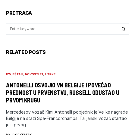
PRETRAGA
RELATED POSTS
IZVJEŠTAJI
NOVOSTI F1
UTRKE
ANTONELLI OSVOJIO VN BELGIJE I POVEĆAO
PREDNOST U PRVENSTVU, RUSSELL ODUSTAO U
PRVOM KRUGU
Mercedesov vozač Kimi Antonelli pobjednik je Velike nagrade
Belgije na stazi Spa-Francorchamps. Talijanski vozač startao
je s prvog…
BY
IGOR ŠESTAK