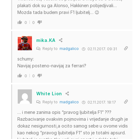
plakati dok su ga Alonso, Hakkinen pobjedjivali…
Mozda tada budem pravi F1 ljubitelj… 😉
0
0
mika.KA
Reply to
madgalico
02.11.2017. 09:31
schumy:
Navijaj posteno-navijaj za ferrari?
0
0
White Lion
Reply to
madgalico
02.11.2017. 18:17
… i mene zanima opis “pravog ljubitelja F1” ???
Razbacivanje ovakvim pojmovima i vrijeđanje drugih je
dokaz nesigurnosti,a ocito samog sebe u ovome vidis
kao nekog “pravog ljubitelja F1” sto je totalni apsurd.