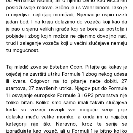
od Fernanda Alonsa, ali o njemu ćemo kad McLaren
posloži svoje redove. Slično je i s Wehrleinom. Iako je
u uvjerljivo najlošijoj momčadi, Nijemac je uspio uzeti
jedan bod. I na kraju dolazimo do vozača koji kao da
je pao u sjenu velikih igrača koji se bore za postolja i
pobjede i zbog kojih možda ne cijenimo dovoljno rad,
trud i zalaganje vozača koji u većini slučajave nemaju
tu mogućnost.
Taj mladić zove se Esteban Ocon. Pitajte ga kakav je
osjećaj ne završiti utrku Formule 1 zbog nekog udesa
ili kvara. Odgovor na to pitanje neće dobiti. 27
startova, 27 završenih utrka. Njegov put do Formule
1 i osvajanje europske Formule 3 i GP3 prvenstva nije
toliko bitan. Koliko smo samo imali takvih slučajeva
kada su vozači osvojili sve moguće serije prije
dolaska među velike momke, a onda im u najjačoj
kategoriji nije išlo. Naravno, kroz te serije se
izgrađujete kao vozač, ali u Formuli 1 je bitno koliko