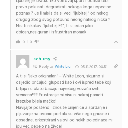
Ljubitelj je svatko tko voli ovaj sport i odakle tebi
pravo pokusati degradirati nekoga koga uopce ne
poznas ? Je li mislis da si veci “ljubitelj” od nekog
drugog zbog svog potpuno neoriginalnog nicka ?
Nisi ti nikakav “ljubitelj F1”, ti si jedan jako
obican,nesiguran i isfrustriran momak
0
0
schumy
Reply to
White Lion
05.11.2017. 00:51
A ti si “jako originalan” – White Leon, sigurno si
osijedio pričajući gluposti kao i ovi ispred tebe koji
brljaju i u blato bacaju najvećeg vozača svih
vremena!!?? Frustracije mi nisu ni nakraj pameti
krezuba bijela mačko!
Navijajte pošteno, iznosite činjenice a sprdanje i
pljuvanje na ovome portalu su više nego gnusne i
dosadne, orkestrirani valovi od nekih pojedinaca mi
idu već debelo na živce!