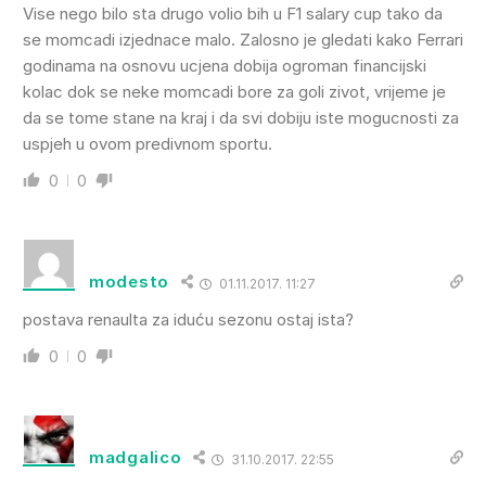
Vise nego bilo sta drugo volio bih u F1 salary cup tako da
se momcadi izjednace malo. Zalosno je gledati kako Ferrari
godinama na osnovu ucjena dobija ogroman financijski
kolac dok se neke momcadi bore za goli zivot, vrijeme je
da se tome stane na kraj i da svi dobiju iste mogucnosti za
uspjeh u ovom predivnom sportu.
0
0
modesto
01.11.2017. 11:27
postava renaulta za iduću sezonu ostaj ista?
0
0
madgalico
31.10.2017. 22:55