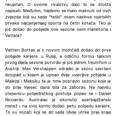
neupitan. O ovome rivalstvu dalo bi se štošta
napisati. Međutim, hajdemo se malo maknuti od ovih
zvijezda koji su sada “teški” osam naslova svjetskih
prvaka najcjenjenijeg sporta na četiri kotača. Tko je
još došao do pobjede ove sezone osim Hamiltona i
Vettela?
Valtteri Bottas je s novom momčadi došao do prve
pobjede karijere u Rusiji, a odličnu formu tijekom
prvog dijela sezone potvrdio je još jednim trijumfom u
Austriji. Max Verstappen odradio je skoro savršen
listopad u kojem je upisao dvije uvjerljive pobjede u
Maleziji i Meksiku te je time popravio sezonu koja je
do prije mjesec dana bila za zaborav. Na najvišu
stepenicu pobjedničkog postolja popeo se i Daniel
Ricciardo. Australac je iskoristio azerbajdžanski
metež i na svoj konto dodao petu pobjedu karijere.
To su vozači koji se do sada (dvije utrke prije kraja