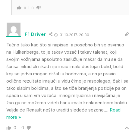
0
0
F1 Driver
31.10.2017. 20:30
Tačno tako kao što si napisao, a posebno bih se osvrnuo
na Hulkenberga, to je takav vozač i takav talenat, koji
svojim vožnjama apsolutno zaslužuje makar da mu se da
šansa, nikad ali nikad nije imao imalo dostojan bolid, bolid
koji se jedva mogao držati u bodovima, a on je pravio
odlične rezultate imajući u vidu čime je raspolagao, čak i sa
tako slabim bolidima, a što se tiče branjenja pozicije pa on
spada u sam vrh vozača, mnogim ljudima i navijačima je
žao ga ne možemo videti bar u imalo konkurentnom bolidu.
Valjda će Renault nešto uraditi sledeće sezone.
…
Read
more »
0
0