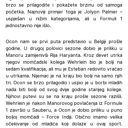
brzo se prilagodite i pokažete brzinu od samoga
početka. Najnoviji primjer toga je Jolyon Palmer –
uspješan u nižim kategorijama, ali u Formuli 1
jednostavno nije išlo.
Ocon nam se prvi puta predstavio u Belgiji prošle
godine. U drugoj polovici sezone dobio je priliku u
Manoru zamijenivši Rija Haryanta. Kroz devet utrka
njegov momčadski kolega Wehrlein bio je bolji na
sedam kvalifikacija, ali mu je Esteban redovito vraćao
u utrkama. Nijemac je na kraju bio bolji na samo njih
tri. Ocon se brzo prilagodio i uspio je u borbi mladih
nada biti bolji od svog dvije godine starijeg kolege.
Njihovi putevi su se na kraju prošle sezone razišli.
Wehrlein je nakon Manorovog povlačenja iz Formule
1 završio u Sauberu, a Ocon je dobio priliku u puno
boljoj momčadi – Force Indiji. Obično imamo velika
očekivanje od mladića koji dolaze u ovaj sport.