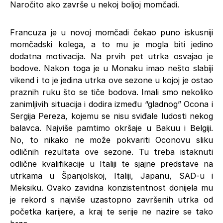
Naročito ako završe u nekoj boljoj momčadi.
Francuza je u novoj momčadi čekao puno iskusniji
momčadski kolega, a to mu je mogla biti jedino
dodatna motivacija. Na prvih pet utrka osvajao je
bodove. Nakon toga je u Monaku imao nešto slabiji
vikend i to je jedina utrka ove sezone u kojoj je ostao
praznih ruku što se tiče bodova. Imali smo nekoliko
zanimljivih situacija i dodira između “gladnog” Ocona i
Sergija Pereza, kojemu se nisu sviđale ludosti nekog
balavca. Najviše pamtimo okršaje u Bakuu i Belgiji.
No, to nikako ne može pokvariti Oconovu sliku
odličnih rezultata ove sezone. Tu treba istaknuti
odlične kvalifikacije u Italiji te sjajne predstave na
utrkama u Španjolskoj, Italiji, Japanu, SAD-u i
Meksiku. Ovako zavidna konzistentnost donijela mu
je rekord s najviše uzastopno završenih utrka od
početka karijere, a kraj te serije ne nazire se tako