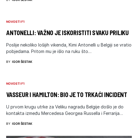
NOVOSTI F1
ANTONELLI: VAŽNO JE ISKORISTITI SVAKU PRILIKU
Poslije nekoliko lošijih vikenda, Kimi Antonelli u Belgiji se vratio
pobjedama. Pritom mu je išlo na ruku što…
BY
IGOR ŠESTAK
NOVOSTI F1
VASSEUR I HAMILTON: BIO JE TO TRKAĆI INCIDENT
U prvom krugu utrke za Veliku nagradu Belgije došlo je do
kontakta između Mercedesa Georgea Russella i Ferrarija…
BY
IGOR ŠESTAK