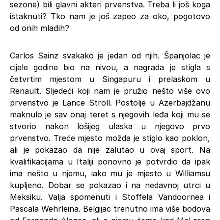
sezone) bili glavni akteri prvenstva. Treba li još koga
istaknuti? Tko nam je još zapeo za oko, pogotovo
od onih mlađih?
Carlos Sainz svakako je jedan od njih. Španjolac je
cijele godine bio na nivou, a nagrada je stigla s
četvrtim mjestom u Singapuru i prelaskom u
Renault. Sljedeći koji nam je pružio nešto više ovo
prvenstvo je Lance Stroll. Postolje u Azerbajdžanu
maknulo je sav onaj teret s njegovih leđa koji mu se
stvorio nakon lošijeg ulaska u njegovo prvo
prvenstvo. Treće mjesto možda je stiglo kao poklon,
ali je pokazao da nije zalutao u ovaj sport. Na
kvalifikacijama u Italiji ponovno je potvrdio da ipak
ima nešto u njemu, iako mu je mjesto u Williamsu
kupljeno. Dobar se pokazao i na nedavnoj utrci u
Meksiku. Valja spomenuti i Stoffela Vandoornea i
Pascala Wehrleina. Belgijac trenutno ima više bodova