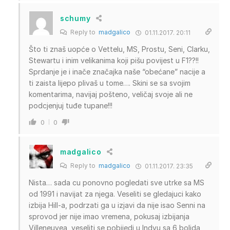
schumy
Reply to
madgalico
01.11.2017. 20:11
Što ti znaš uopće o Vettelu, MS, Prostu, Seni, Clarku,
Stewartu i inim velikanima koji pišu povijest u F1??!!
Sprdanje je i inače značajka naše “obećane” nacije a
ti zaista lijepo plivaš u tome…. Skini se sa svojim
komentarima, navijaj pošteno, veličaj svoje ali ne
podcjenjuj tuđe tupane!!!
0
0
madgalico
Reply to
madgalico
01.11.2017. 23:35
Nista… sada cu ponovno pogledati sve utrke sa MS
od 1991 i navijat za njega. Veseliti se gledajuci kako
izbija Hill-a, podrzati ga u izjavi da nije isao Senni na
sprovod jer nije imao vremena, pokusaj izbijanja
Villeneuvea, veseliti se pobijedi u Indyu sa 6 bolida,