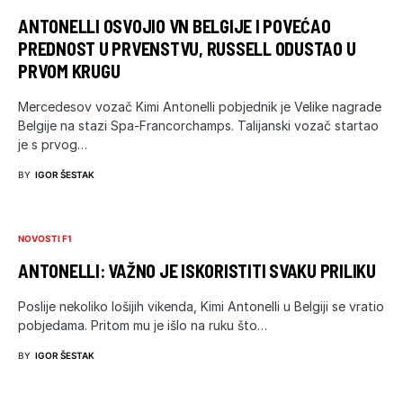
ANTONELLI OSVOJIO VN BELGIJE I POVEĆAO
PREDNOST U PRVENSTVU, RUSSELL ODUSTAO U
PRVOM KRUGU
Mercedesov vozač Kimi Antonelli pobjednik je Velike nagrade
Belgije na stazi Spa-Francorchamps. Talijanski vozač startao
je s prvog…
BY
IGOR ŠESTAK
NOVOSTI F1
ANTONELLI: VAŽNO JE ISKORISTITI SVAKU PRILIKU
Poslije nekoliko lošijih vikenda, Kimi Antonelli u Belgiji se vratio
pobjedama. Pritom mu je išlo na ruku što…
BY
IGOR ŠESTAK