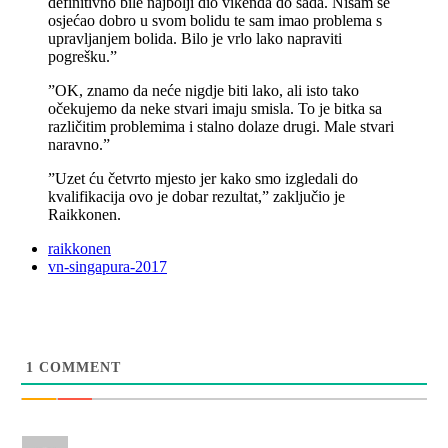
definitivno bile najbolji dio vikenda do sada. Nisam se
osjećao dobro u svom bolidu te sam imao problema s
upravljanjem bolida. Bilo je vrlo lako napraviti
pogrešku.”
”OK, znamo da neće nigdje biti lako, ali isto tako
očekujemo da neke stvari imaju smisla. To je bitka sa
različitim problemima i stalno dolaze drugi. Male stvari
naravno.”
”Uzet ću četvrto mjesto jer kako smo izgledali do
kvalifikacija ovo je dobar rezultat,” zaključio je
Raikkonen.
raikkonen
vn-singapura-2017
1
COMMENT