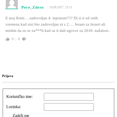
Pero_Zdero
16.09.2017. 23:11
E moj Kimi… zadovoljan 4. mjestom!?!? Di si ti od onih
vremena kad nisi bio zadovoljan ni s 2…. Jesam za ferarri ali
mislim da su se za***li kad su ti dali ugovor za 2018. nažalost..
0
0
Prijava
Korisničko ime:
Lozinka:
Zadrži me