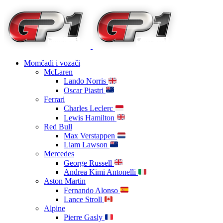
Momčadi i vozači
McLaren
Lando Norris
Oscar Piastri
Ferrari
Charles Leclerc
Lewis Hamilton
Red Bull
Max Verstappen
Liam Lawson
Mercedes
George Russell
Andrea Kimi Antonelli
Aston Martin
Fernando Alonso
Lance Stroll
Alpine
Pierre Gasly