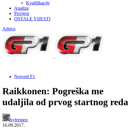
Kvalifikacije
Analiza
Povijest
OSTALE VIJESTI
Arhiva
Novosti F1
Raikkonen: Pogreška me
udaljila od prvog startnog reda
by
fermen
16.09.2017.