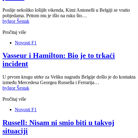
Poslije nekoliko lošijih vikenda, Kimi Antonelli u Belgiji se vratio
pobjedama. Pritom mu je išlo na ruku što…
by
Igor Šestak
Pročitaj više
Novosti F1
Vasseur i Hamilton: Bio je to trkaći
incident
U prvom krugu utrke za Veliku nagradu Belgije došlo je do kontakta
između Mercedesa Georgea Russella i Ferrarija…
by
Igor Šestak
Pročitaj više
Novosti F1
Russell: Nisam ni smio biti u takvoj
situaciji