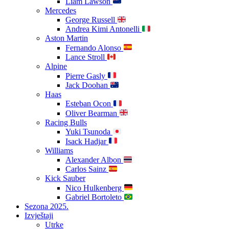
Liam Lawson
Mercedes
George Russell
Andrea Kimi Antonelli
Aston Martin
Fernando Alonso
Lance Stroll
Alpine
Pierre Gasly
Jack Doohan
Haas
Esteban Ocon
Oliver Bearman
Racing Bulls
Yuki Tsunoda
Isack Hadjar
Williams
Alexander Albon
Carlos Sainz
Kick Sauber
Nico Hulkenberg
Gabriel Bortoleto
Sezona 2025.
Izvještaji
Utrke