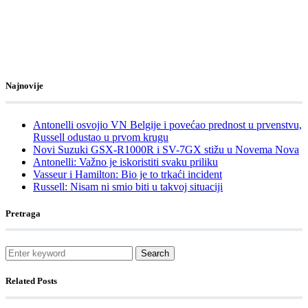
Najnovije
Antonelli osvojio VN Belgije i povećao prednost u prvenstvu,
Russell odustao u prvom krugu
Novi Suzuki GSX-R1000R i SV-7GX stižu u Novema Nova
Antonelli: Važno je iskoristiti svaku priliku
Vasseur i Hamilton: Bio je to trkaći incident
Russell: Nisam ni smio biti u takvoj situaciji
Pretraga
Search
Related Posts