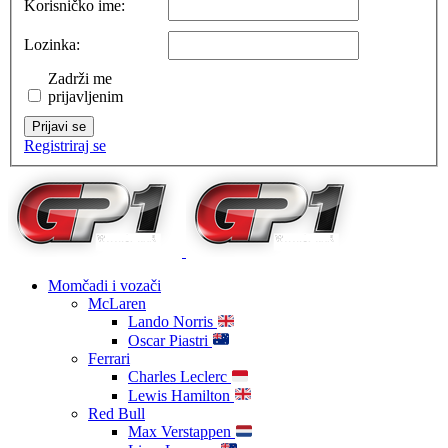
Korisničko ime:
Lozinka:
Zadrži me
prijavljenim
Prijavi se
Registriraj se
Momčadi i vozači
McLaren
Lando Norris
Oscar Piastri
Ferrari
Charles Leclerc
Lewis Hamilton
Red Bull
Max Verstappen