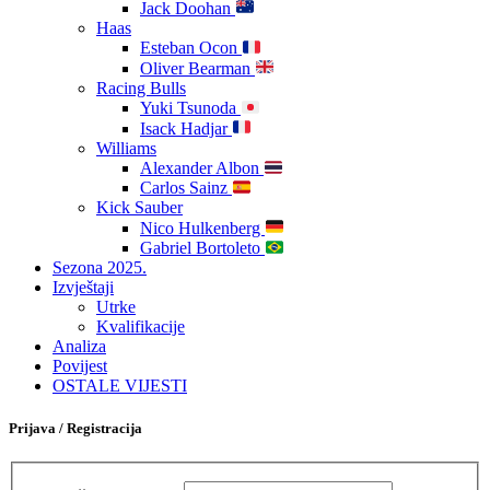
Jack Doohan
Haas
Esteban Ocon
Oliver Bearman
Racing Bulls
Yuki Tsunoda
Isack Hadjar
Williams
Alexander Albon
Carlos Sainz
Kick Sauber
Nico Hulkenberg
Gabriel Bortoleto
Sezona 2025.
Izvještaji
Utrke
Kvalifikacije
Analiza
Povijest
OSTALE VIJESTI
Prijava / Registracija