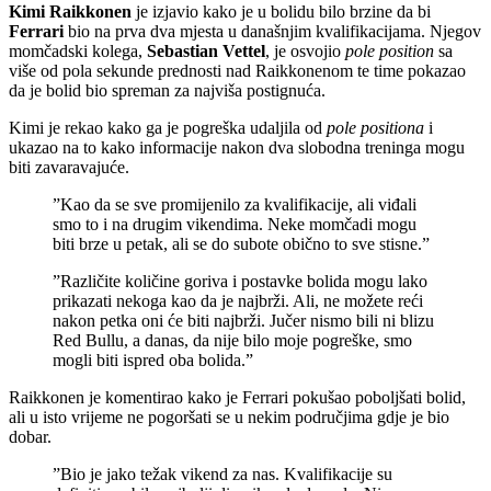
Kimi Raikkonen
je izjavio kako je u bolidu bilo brzine da bi
Ferrari
bio na prva dva mjesta u današnjim kvalifikacijama. Njegov
momčadski kolega,
Sebastian Vettel
, je osvojio
pole position
sa
više od pola sekunde prednosti nad Raikkonenom te time pokazao
da je bolid bio spreman za najviša postignuća.
Kimi je rekao kako ga je pogreška udaljila od
pole positiona
i
ukazao na to kako informacije nakon dva slobodna treninga mogu
biti zavaravajuće.
”Kao da se sve promijenilo za kvalifikacije, ali viđali
smo to i na drugim vikendima. Neke momčadi mogu
biti brze u petak, ali se do subote obično to sve stisne.”
”Različite količine goriva i postavke bolida mogu lako
prikazati nekoga kao da je najbrži. Ali, ne možete reći
nakon petka oni će biti najbrži. Jučer nismo bili ni blizu
Red Bullu, a danas, da nije bilo moje pogreške, smo
mogli biti ispred oba bolida.”
Raikkonen je komentirao kako je Ferrari pokušao poboljšati bolid,
ali u isto vrijeme ne pogoršati se u nekim područjima gdje je bio
dobar.
”Bio je jako težak vikend za nas. Kvalifikacije su