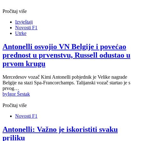
Pročitaj više
Izvještaji
Novosti F1
Utrke
Antonelli osvojio VN Belgije i povećao
prednost u prvenstvu, Russell odustao u
prvom krugu
Mercedesov vozač Kimi Antonelli pobjednik je Velike nagrade
Belgije na stazi Spa-Francorchamps. Talijanski vozač startao je s
prvog…
by
Igor Šestak
Pročitaj više
Novosti F1
Antonelli: Važno je iskoristiti svaku
priliku