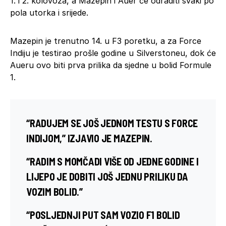
1. i 2. kolovoza, a Mazepin i Auer će odraditi svaki po
pola utorka i srijede.
Mazepin je trenutno 14. u F3 poretku, a za Force
Indiju je testirao prošle godine u Silverstoneu, dok će
Aueru ovo biti prva prilika da sjedne u bolid Formule
1.
“RADUJEM SE JOŠ JEDNOM TESTU S FORCE
INDIJOM,” IZJAVIO JE MAZEPIN.
“RADIM S MOMČADI VIŠE OD JEDNE GODINE I
LIJEPO JE DOBITI JOŠ JEDNU PRILIKU DA
VOZIM BOLID.”
“POSLJEDNJI PUT SAM VOZIO F1 BOLID