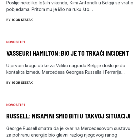
Poslije nekoliko lošijih vikenda, Kimi Antonelli u Belgiji se vratio
pobjedama. Pritom mu je išlo na ruku što…
BY
IGOR ŠESTAK
NOVOSTI F1
VASSEUR I HAMILTON: BIO JE TO TRKAĆI INCIDENT
U prvom krugu utrke za Veliku nagradu Belgije došlo je do
kontakta između Mercedesa Georgea Russella i Ferrarija…
BY
IGOR ŠESTAK
NOVOSTI F1
RUSSELL: NISAM NI SMIO BITI U TAKVOJ SITUACIJI
George Russell smatra da je kvar na Mercedesovom sustavu
za pohranu energije bio glavni razlog njegovog ranog