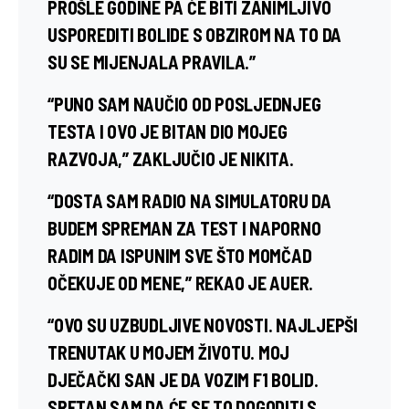
PROŠLE GODINE PA ĆE BITI ZANIMLJIVO
USPOREDITI BOLIDE S OBZIROM NA TO DA
SU SE MIJENJALA PRAVILA.”
“PUNO SAM NAUČIO OD POSLJEDNJEG
TESTA I OVO JE BITAN DIO MOJEG
RAZVOJA,” ZAKLJUČIO JE NIKITA.
“DOSTA SAM RADIO NA SIMULATORU DA
BUDEM SPREMAN ZA TEST I NAPORNO
RADIM DA ISPUNIM SVE ŠTO MOMČAD
OČEKUJE OD MENE,” REKAO JE AUER.
“OVO SU UZBUDLJIVE NOVOSTI. NAJLJEPŠI
TRENUTAK U MOJEM ŽIVOTU. MOJ
DJEČAČKI SAN JE DA VOZIM F1 BOLID.
SRETAN SAM DA ĆE SE TO DOGODITI S