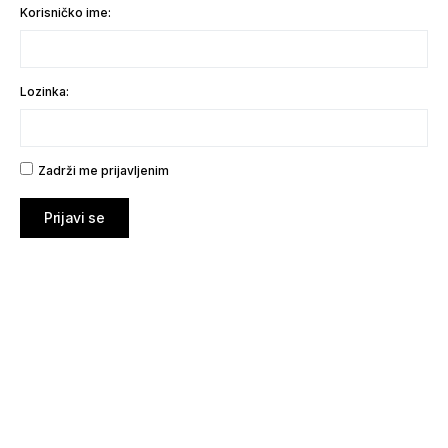
Korisničko ime:
Lozinka:
Zadrži me prijavljenim
Prijavi se