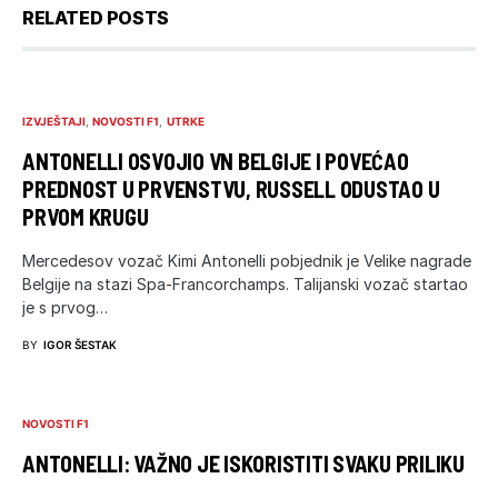
RELATED POSTS
IZVJEŠTAJI
NOVOSTI F1
UTRKE
ANTONELLI OSVOJIO VN BELGIJE I POVEĆAO
PREDNOST U PRVENSTVU, RUSSELL ODUSTAO U
PRVOM KRUGU
Mercedesov vozač Kimi Antonelli pobjednik je Velike nagrade
Belgije na stazi Spa-Francorchamps. Talijanski vozač startao
je s prvog…
BY
IGOR ŠESTAK
NOVOSTI F1
ANTONELLI: VAŽNO JE ISKORISTITI SVAKU PRILIKU