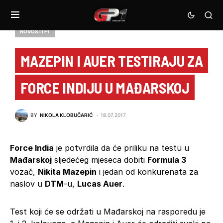
NOVOSTI F1
MAZEPIN I AUER TESTIRAJU ZA
FORCE INDIJU U MAĐARSKOJ
BY
NIKOLA KLOBUČARIĆ
18.07.2017.
Force India
je potvrdila da će priliku na testu u
Mađarskoj
sljedećeg mjeseca dobiti
Formula 3
vozač,
Nikita Mazepin
i jedan od konkurenata za
naslov u
DTM
-u,
Lucas Auer
.
Test koji će se održati u Mađarskoj na rasporedu je