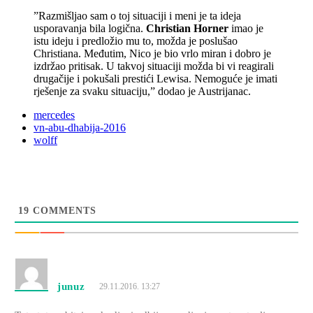
”Razmišljao sam o toj situaciji i meni je ta ideja
usporavanja bila logična.
Christian Horner
imao je
istu ideju i predložio mu to, možda je poslušao
Christiana. Međutim, Nico je bio vrlo miran i dobro je
izdržao pritisak. U takvoj situaciji možda bi vi reagirali
drugačije i pokušali prestići Lewisa. Nemoguće je imati
rješenje za svaku situaciju,” dodao je Austrijanac.
mercedes
vn-abu-dhabija-2016
wolff
19
COMMENTS
junuz
29.11.2016. 13:27