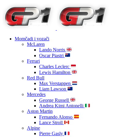
Momčadi i vozači
McLaren
Lando Norris
Oscar Piastri
Ferrari
Charles Leclerc
Lewis Hamilton
Red Bull
Max Verstappen
Liam Lawson
Mercedes
George Russell
Andrea Kimi Antonelli
Aston Martin
Fernando Alonso
Lance Stroll
Alpine
Pierre Gasly