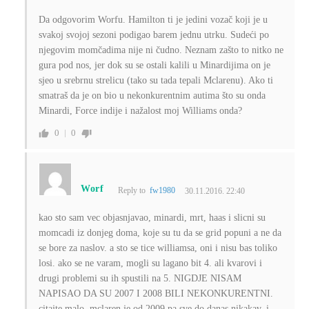
Da odgovorim Worfu. Hamilton ti je jedini vozač koji je u
svakoj svojoj sezoni podigao barem jednu utrku. Sudeći po
njegovim momčadima nije ni čudno. Neznam zašto to nitko ne
gura pod nos, jer dok su se ostali kalili u Minardijima on je
sjeo u srebrnu strelicu (tako su tada tepali Mclarenu). Ako ti
smatraš da je on bio u nekonkurentnim autima što su onda
Minardi, Force indije i nažalost moj Williams onda?
0
0
Worf
Reply to
fw1980
30.11.2016. 22:40
kao sto sam vec objasnjavao, minardi, mrt, haas i slicni su
momcadi iz donjeg doma, koje su tu da se grid popuni a ne da
se bore za naslov. a sto se tice williamsa, oni i nisu bas toliko
losi. ako se ne varam, mogli su lagano bit 4. ali kvarovi i
drugi problemi su ih spustili na 5. NIGDJE NISAM
NAPISAO DA SU 2007 I 2008 BILI NEKONKURENTNI.
citajte malo. mclaren je od 2009 pa sve do danas nikakav. i