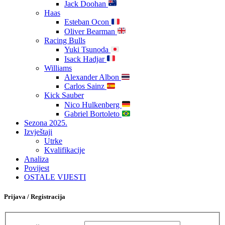
Jack Doohan
Haas
Esteban Ocon
Oliver Bearman
Racing Bulls
Yuki Tsunoda
Isack Hadjar
Williams
Alexander Albon
Carlos Sainz
Kick Sauber
Nico Hulkenberg
Gabriel Bortoleto
Sezona 2025.
Izvještaji
Utrke
Kvalifikacije
Analiza
Povijest
OSTALE VIJESTI
Prijava / Registracija