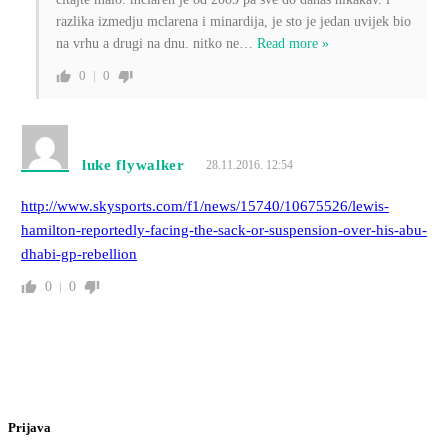
razlika izmedju mclarena i minardija, je sto je jedan uvijek bio
na vrhu a drugi na dnu. nitko ne
…
Read more »
0
0
luke flywalker
28.11.2016. 12:54
http://www.skysports.com/f1/news/15740/10675526/lewis-
hamilton-reportedly-facing-the-sack-or-suspension-over-his-abu-
dhabi-gp-rebellion
0
0
Prijava