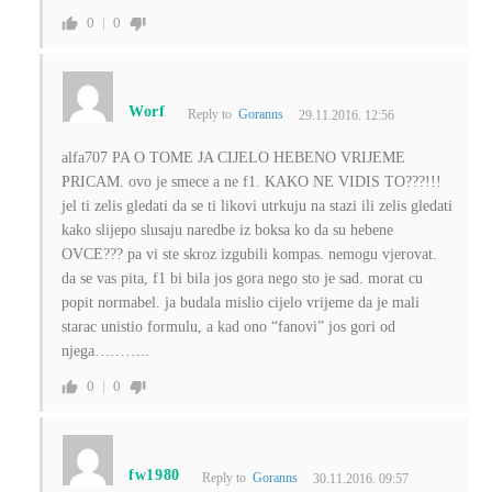
0
0
Worf
Reply to
Goranns
29.11.2016. 12:56
alfa707 PA O TOME JA CIJELO HEBENO VRIJEME
PRICAM. ovo je smece a ne f1. KAKO NE VIDIS TO???!!!
jel ti zelis gledati da se ti likovi utrkuju na stazi ili zelis gledati
kako slijepo slusaju naredbe iz boksa ko da su hebene
OVCE??? pa vi ste skroz izgubili kompas. nemogu vjerovat.
da se vas pita, f1 bi bila jos gora nego sto je sad. morat cu
popit normabel. ja budala mislio cijelo vrijeme da je mali
starac unistio formulu, a kad ono “fanovi” jos gori od
njega………..
0
0
fw1980
Reply to
Goranns
30.11.2016. 09:57