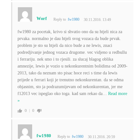
Worf
Reply to
fw1980
30.11.2016. 13:49
fw1980 za pocetak, krivo si shvatio ono da su htjeli nica za
prvaka. normalno je dau htjeli svog vozaca da bude prvak.
problem je sto su htjeli da nico bude a ne lewis, znaci
podredjivanje jednog vozaca drugome. vec vidjeno u redbullu
i ferrariju. nek smo i to rjesili. za slucaj blagog oblika
amnezije, lewis je vozio u nekonkurentnim bolidima od 2009-
2013, tako da neznam sto pisac hoce reci s time da lewis
prijede u ferrari koji je trenutno nekonkurentan. da se odma
objasnim, sto ja podrazumijevam od nekonkurentan, jer me
f12013 vec ispeglao oko toga. kad sam rekao da
…
Read more
»
0
0
fw1980
Reply to
fw1980
30.11.2016. 20:59