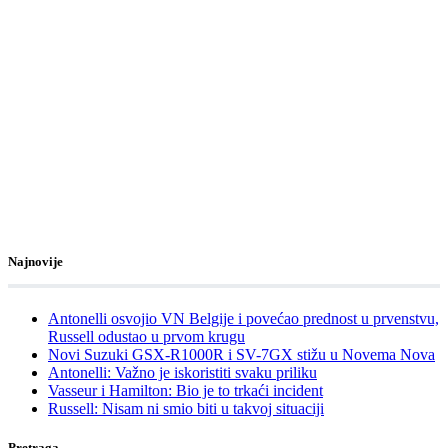
Najnovije
Antonelli osvojio VN Belgije i povećao prednost u prvenstvu,
Russell odustao u prvom krugu
Novi Suzuki GSX-R1000R i SV-7GX stižu u Novema Nova
Antonelli: Važno je iskoristiti svaku priliku
Vasseur i Hamilton: Bio je to trkaći incident
Russell: Nisam ni smio biti u takvoj situaciji
Pretraga