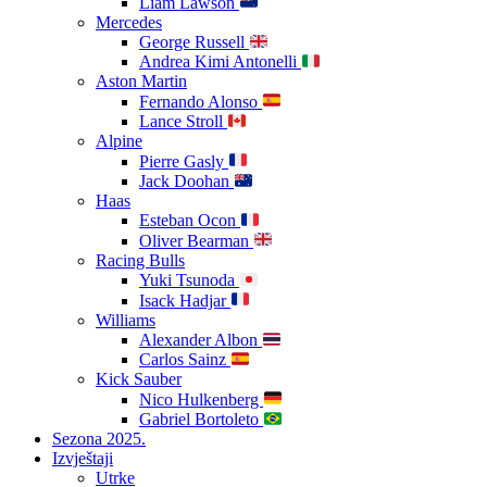
Liam Lawson
Mercedes
George Russell
Andrea Kimi Antonelli
Aston Martin
Fernando Alonso
Lance Stroll
Alpine
Pierre Gasly
Jack Doohan
Haas
Esteban Ocon
Oliver Bearman
Racing Bulls
Yuki Tsunoda
Isack Hadjar
Williams
Alexander Albon
Carlos Sainz
Kick Sauber
Nico Hulkenberg
Gabriel Bortoleto
Sezona 2025.
Izvještaji
Utrke