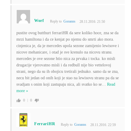
Worf
Reply to
Goranns
28.11.2016. 21:50
pustite ovog butthurt ferrariHR da sere koliko hoce, zna se da
mrzi hamiltona i da ce kenjat po njemu do smrti ako mora.
cinjenica je, da je mercedes upola sezone zamijenio lewisove i
nicove mehanicare, i otad je sve krenulo na nicovu stranu.
mercedes je ove sezone htio nica za prvaka i tocka. ko misli
drugacije vjerovatno misli i da redbull nije bio vettelovoj
strani, nego da su ih obojicu tretirali jednako. samo da se zna,
necu bit jedan od onih koji je stao na lewisovu stranu pa da se
svadjam s onim koji zastupaju nica, ali svatko ko se
…
Read
more »
0
0
FerrariHR
Reply to
Goranns
28.11.2016. 22:59