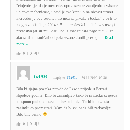
“cinjenica je, da je mercedes upola sezone zamijenio lewisove
i nicove mehanicare, i otad je sve krenulo na nicovu stranu.
mercedes je ove sezone htio nica za prvaka i tocka.” a bi li to
moglo značit da je 2014./15. mercedes želija da lewis osvoji
prvenstva jer su mu “dali” bolje mehaničare nego nici ? jer
ako su ti mehaničari od pola sezone donili prevagu
…
Read
more »
0
0
fw1980
Reply to
F12013
30.11.2016. 09:36
Bila bi sjajna poetska pravda da Lewis prijeđe u Ferrari
slijedeće godine. Bilo bi zanimljivo kako bi muzička zvijezda
u usponu podnijela sezonu bez pobjeda. To bi bilo zaista
zanimljivo promatrati. Msm da bi svi onda bili zadovoljni.
Bilo bila bismo
0
0