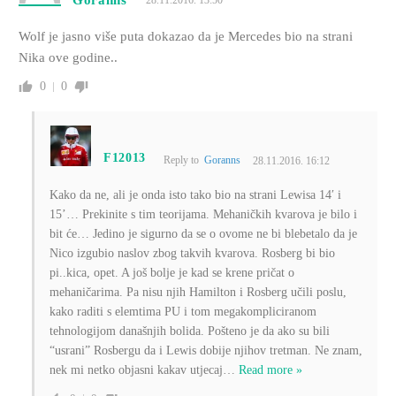
Goranns
28.11.2016. 13:50
Wolf je jasno više puta dokazao da je Mercedes bio na strani
Nika ove godine..
0
0
F12013
Reply to
Goranns
28.11.2016. 16:12
Kako da ne, ali je onda isto tako bio na strani Lewisa 14′ i
15’… Prekinite s tim teorijama. Mehaničkih kvarova je bilo i
bit će… Jedino je sigurno da se o ovome ne bi blebetalo da je
Nico izgubio naslov zbog takvih kvarova. Rosberg bi bio
pi..kica, opet. A još bolje je kad se krene pričat o
mehaničarima. Pa nisu njih Hamilton i Rosberg učili poslu,
kako raditi s elemtima PU i tom megakompliciranom
tehnologijom današnjih bolida. Pošteno je da ako su bili
“usrani” Rosbergu da i Lewis dobije njihov tretman. Ne znam,
nek mi netko objasni kakav utjecaj
…
Read more »