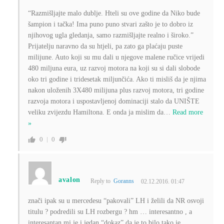
“Razmišljajte malo dublje. Hteli su ove godine da Niko bude
šampion i tačka! Ima puno puno stvari zašto je to dobro iz
njihovog ugla gledanja, samo razmišljajte realno i široko.”
Prijatelju naravno da su htjeli, pa zato ga plaćaju puste
milijune. Auto koji su mu dali u njegove malene ručice vrijedi
480 miljuna eura, uz razvoj motora na koji su si dali slobode
oko tri godine i tridesetak miljunčića. Ako ti misliš da je njima
nakon uloženih 3X480 milijuna plus razvoj motora, tri godine
razvoja motora i uspostavljenoj dominaciji stalo da UNIŠTE
veliku zvijezdu Hamiltona. E onda ja mislim da
…
Read more
»
0
0
avalon
Reply to
Goranns
02.12.2016. 01:47
znači ipak su u mercedesu “pakovali” LH i želili da NR osvoji
titulu ? podredili su LH rozbergu ? hm … interesantno , a
interesantan mi je i jedan “dokaz” da je to bilo tako je