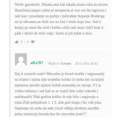
Worfe guzobolni..Nikada,ama baš nikada nisam reka da mrzim
Hamiltona,njegov talent je neosporan,al ovo sve šta izgovara i
radi kao i ponašanje na podiju i jučerašnje štopanje Rosberga
mi je odvratno,ne služi mu na čast i titulu koju ima. Sad ti
kenjaj po meni šta oćeš i koliko oćeš,vadi moje riječi koje ti
pašu i okrići do mile volje. Samo si još jedan u nizu..
0
0
alfa707
Reply to
Goranns
29.11.2016. 00:43
Daj ti razmisli malo! Mercedes je brend možda i najpoznatiji
na svijetu i njima nije svejedno koliko će utrka niti na kojim
mjestima završiti njihovi bolidi,stastistika ne miruje. F1 je
velika reklama i sad kad su se vratili žele rušiti rekorde i
nadoknaditi 50ak godina koliko ih nije bilo i uspjevaju u
tome.Žele pobjeđivati 1. I 2. dok god mogu i što više puta.
Najmanje im treba da neki vozač odbija direktne naredbe
jedne institucije,brenda kao što mercedes jeste!!!