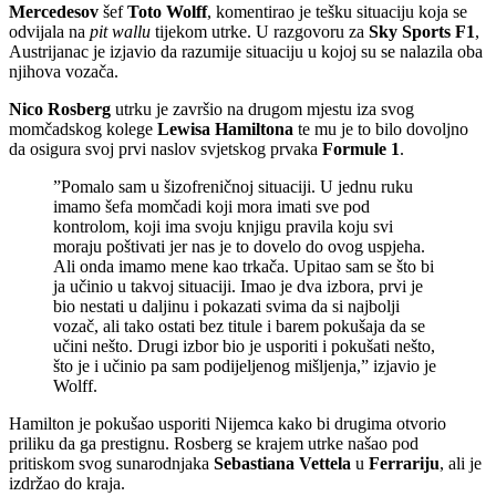
Mercedesov
šef
Toto Wolff
, komentirao je tešku situaciju koja se
odvijala na
pit wallu
tijekom utrke. U razgovoru za
Sky Sports F1
,
Austrijanac je izjavio da razumije situaciju u kojoj su se nalazila oba
njihova vozača.
Nico Rosberg
utrku je završio na drugom mjestu iza svog
momčadskog kolege
Lewisa Hamiltona
te mu je to bilo dovoljno
da osigura svoj prvi naslov svjetskog prvaka
Formule 1
.
”Pomalo sam u šizofreničnoj situaciji. U jednu ruku
imamo šefa momčadi koji mora imati sve pod
kontrolom, koji ima svoju knjigu pravila koju svi
moraju poštivati jer nas je to dovelo do ovog uspjeha.
Ali onda imamo mene kao trkača. Upitao sam se što bi
ja učinio u takvoj situaciji. Imao je dva izbora, prvi je
bio nestati u daljinu i pokazati svima da si najbolji
vozač, ali tako ostati bez titule i barem pokušaja da se
učini nešto. Drugi izbor bio je usporiti i pokušati nešto,
što je i učinio pa sam podijeljenog mišljenja,” izjavio je
Wolff.
Hamilton je pokušao usporiti Nijemca kako bi drugima otvorio
priliku da ga prestignu. Rosberg se krajem utrke našao pod
pritiskom svog sunarodnjaka
Sebastiana Vettela
u
Ferrariju
, ali je
izdržao do kraja.