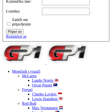
Korisničko ime:
Lozinka:
Zadrži me
prijavljenim
Prijavi se
Registriraj se
Momčadi i vozači
McLaren
Lando Norris
Oscar Piastri
Ferrari
Charles Leclerc
Lewis Hamilton
Red Bull
Max Verstappen