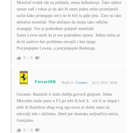
Momčad uvijek ide na pobjedu, nema kalkulacija. Tako njihov
sustav radi i rekao je da ako bi samo jednu utrku promijenili
način kako pristupaju utrci ne bi bili tu gdje jesu. Zato su tako
ubitačna momčad. Nije slučajno da imaju tako odlične
strategije. Sve je podređeno pobjedi momčadi.
Samo Lewis misli da je sve podređeno njemu. Jedina istina je
da bi naslove bez problema osvojili i bez njega.
Precjenjujete Lewisa, a potcjenjujete Rosberga.
0
0
FerrariHR
Reply to
Goranns
28.11.2016. 20:02
Goranns..Razmisli ti malo dublje,govoriš gluposti. Jedan
Mercedes ulaže puno u F1,po tebi ih boli k.. oće li se slupat i
nebi ih Hamilton zbog svog ega mora ni slušat samo da
udovolji tebi i sličnima. Jebeš par desetaka miljončića eurića.
Genijalno.
0
0