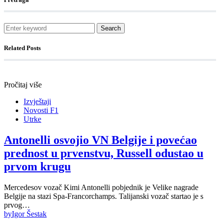
Search
Related Posts
Pročitaj više
Izvještaji
Novosti F1
Utrke
Antonelli osvojio VN Belgije i povećao
prednost u prvenstvu, Russell odustao u
prvom krugu
Mercedesov vozač Kimi Antonelli pobjednik je Velike nagrade
Belgije na stazi Spa-Francorchamps. Talijanski vozač startao je s
prvog…
by
Igor Šestak