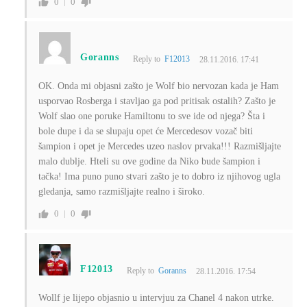
0
0
Goranns
Reply to
F12013
28.11.2016. 17:41
OK. Onda mi objasni zašto je Wolf bio nervozan kada je Ham
usporvao Rosberga i stavljao ga pod pritisak ostalih? Zašto je
Wolf slao one poruke Hamiltonu to sve ide od njega? Šta i
bole dupe i da se slupaju opet će Mercedesov vozač biti
šampion i opet je Mercedes uzeo naslov prvaka!!! Razmišljajte
malo dublje. Hteli su ove godine da Niko bude šampion i
tačka! Ima puno puno stvari zašto je to dobro iz njihovog ugla
gledanja, samo razmišljajte realno i široko.
0
0
F12013
Reply to
Goranns
28.11.2016. 17:54
Wollf je lijepo objasnio u intervjuu za Chanel 4 nakon utrke.