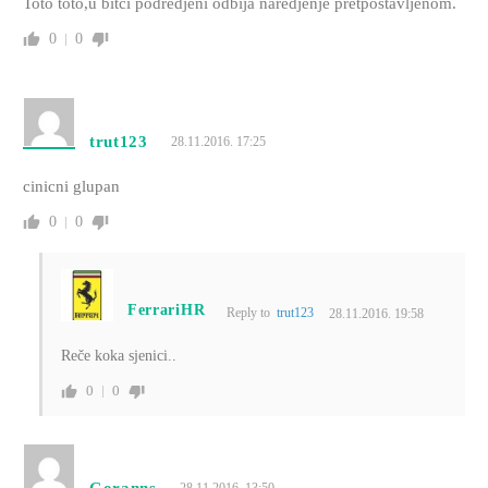
Toto toto,u bitci podredjeni odbija naredjenje pretpostavljenom.
0
0
trut123
28.11.2016. 17:25
cinicni glupan
0
0
FerrariHR
Reply to
trut123
28.11.2016. 19:58
Reče koka sjenici..
0
0