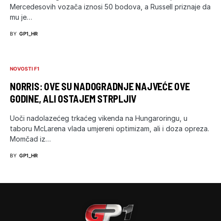
Mercedesovih vozača iznosi 50 bodova, a Russell priznaje da
mu je…
BY
GP1_HR
NOVOSTI F1
NORRIS: OVE SU NADOGRADNJE NAJVEĆE OVE
GODINE, ALI OSTAJEM STRPLJIV
Uoči nadolazećeg trkaćeg vikenda na Hungaroringu, u
taboru McLarena vlada umjereni optimizam, ali i doza opreza.
Momčad iz…
BY
GP1_HR