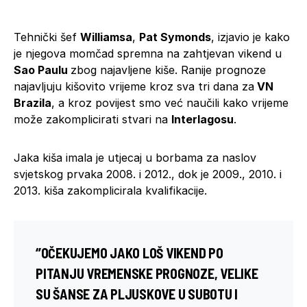
Tehnički šef
Williamsa
,
Pat Symonds
, izjavio je kako
je njegova momčad spremna na zahtjevan vikend u
Sao Paulu
zbog najavljene kiše. Ranije prognoze
najavljuju kišovito vrijeme kroz sva tri dana za
VN
Brazila
, a kroz povijest smo već naučili kako vrijeme
može zakomplicirati stvari na
Interlagosu
.
Jaka kiša imala je utjecaj u borbama za naslov
svjetskog prvaka 2008. i 2012., dok je 2009., 2010. i
2013. kiša zakomplicirala kvalifikacije.
‘’OČEKUJEMO JAKO LOŠ VIKEND PO
PITANJU VREMENSKE PROGNOZE, VELIKE
SU ŠANSE ZA PLJUSKOVE U SUBOTU I