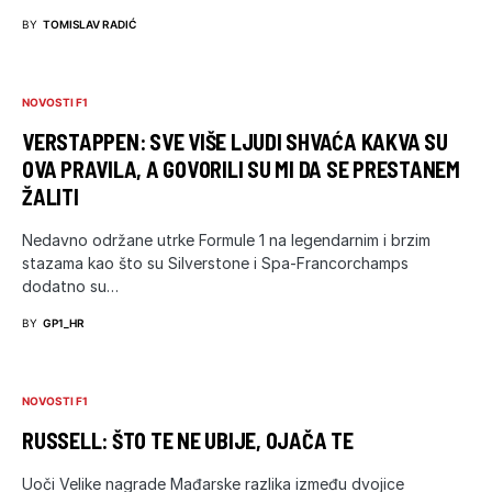
BY
TOMISLAV RADIĆ
NOVOSTI F1
VERSTAPPEN: SVE VIŠE LJUDI SHVAĆA KAKVA SU
OVA PRAVILA, A GOVORILI SU MI DA SE PRESTANEM
ŽALITI
Nedavno održane utrke Formule 1 na legendarnim i brzim
stazama kao što su Silverstone i Spa-Francorchamps
dodatno su…
BY
GP1_HR
NOVOSTI F1
RUSSELL: ŠTO TE NE UBIJE, OJAČA TE
Uoči Velike nagrade Mađarske razlika između dvojice