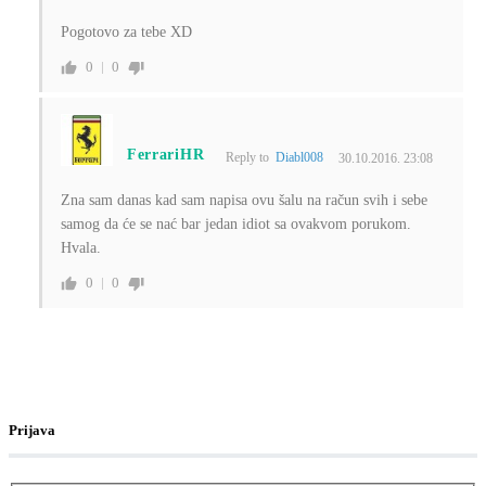
Pogotovo za tebe XD
0
0
FerrariHR
Reply to
Diabl008
30.10.2016. 23:08
Zna sam danas kad sam napisa ovu šalu na račun svih i sebe
samog da će se nać bar jedan idiot sa ovakvom porukom.
Hvala.
0
0
Prijava