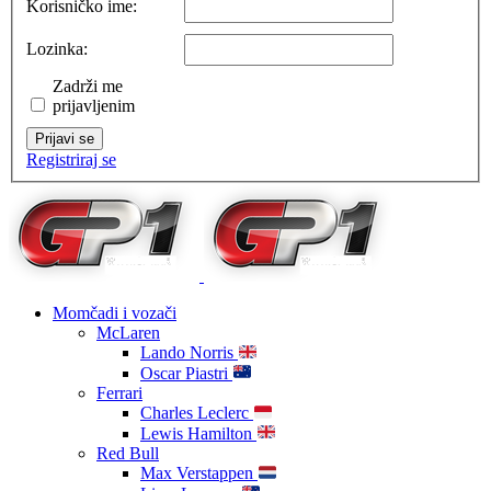
Korisničko ime:
Lozinka:
Zadrži me
prijavljenim
Prijavi se
Registriraj se
Momčadi i vozači
McLaren
Lando Norris
Oscar Piastri
Ferrari
Charles Leclerc
Lewis Hamilton
Red Bull
Max Verstappen