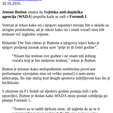
30.10.2016.
Jenson Button
smatra da
S
vjetska anti-dopinška
agencija
(
WADA
) popušta kada se radi o
Formuli 1
.
Veteran je rekao kako on i njegovi suparnici moraju biti u skladu sa
strogim protokolima, ali je otkrio kako on i ostali vozači nisu bili
testirani već izgledno vrijeme.
Britanski The Sun citirao je Buttona u njegovoj izjavi kako je
njegov posljenji uzorak urina uzet “prije tri ili četiri godine”.
“Nisam bio testiran ove godine i ne znam niti jednog
vozača koji je bio nedavno testiran,” rekao je Button.
Button je priznao kako nedopuštenim sredstvima povećane
performanse vjerojatno nisu od velike pomoći u auto-moto
utrkivanju, što nije slučaj kod drugih sportova izdržljivosti kao što je
biciklizam.
S obzirom da F1 bolidi od sljedeće godine postaju brži i teže
upravljivi, Button je dodao kako WADA mora postati ozbiljnija po
pitanju Formule 1.
“Testovi su se radili tijekom zime, ali izgleda da su se ti