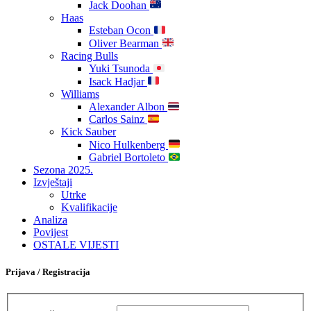
Jack Doohan
Haas
Esteban Ocon
Oliver Bearman
Racing Bulls
Yuki Tsunoda
Isack Hadjar
Williams
Alexander Albon
Carlos Sainz
Kick Sauber
Nico Hulkenberg
Gabriel Bortoleto
Sezona 2025.
Izvještaji
Utrke
Kvalifikacije
Analiza
Povijest
OSTALE VIJESTI
Prijava / Registracija