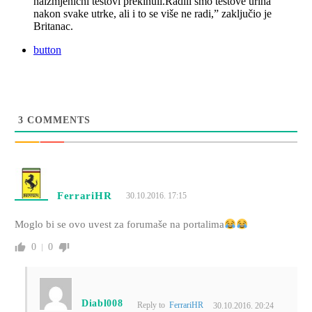
naizmjenični testovi prekinuli.Radili smo testove urina
nakon svake utrke, ali i to se više ne radi,” zaključio je
Britanac.
button
3
COMMENTS
FerrariHR
30.10.2016. 17:15
Moglo bi se ovo uvest za forumaše na portalima
0
0
Diabl008
Reply to
FerrariHR
30.10.2016. 20:24