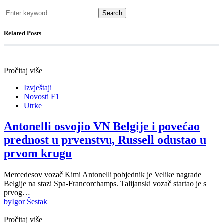
Search
Related Posts
Pročitaj više
Izvještaji
Novosti F1
Utrke
Antonelli osvojio VN Belgije i povećao
prednost u prvenstvu, Russell odustao u
prvom krugu
Mercedesov vozač Kimi Antonelli pobjednik je Velike nagrade
Belgije na stazi Spa-Francorchamps. Talijanski vozač startao je s
prvog…
by
Igor Šestak
Pročitaj više