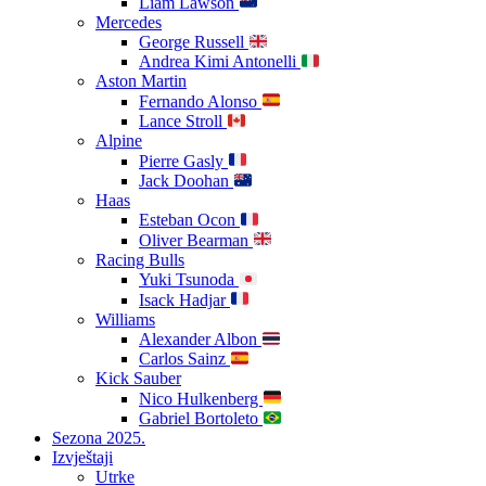
Liam Lawson
Mercedes
George Russell
Andrea Kimi Antonelli
Aston Martin
Fernando Alonso
Lance Stroll
Alpine
Pierre Gasly
Jack Doohan
Haas
Esteban Ocon
Oliver Bearman
Racing Bulls
Yuki Tsunoda
Isack Hadjar
Williams
Alexander Albon
Carlos Sainz
Kick Sauber
Nico Hulkenberg
Gabriel Bortoleto
Sezona 2025.
Izvještaji
Utrke