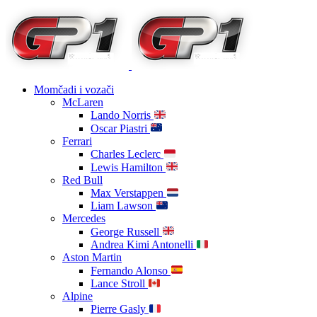
Momčadi i vozači
McLaren
Lando Norris
Oscar Piastri
Ferrari
Charles Leclerc
Lewis Hamilton
Red Bull
Max Verstappen
Liam Lawson
Mercedes
George Russell
Andrea Kimi Antonelli
Aston Martin
Fernando Alonso
Lance Stroll
Alpine
Pierre Gasly