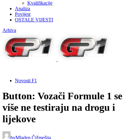
Kvalifikacije
Analiza
Povijest
OSTALE VIJESTI
Arhiva
Novosti F1
Button: Vozači Formule 1 se
više ne testiraju na drogu i
lijekove
by
Mladen Čižmešija