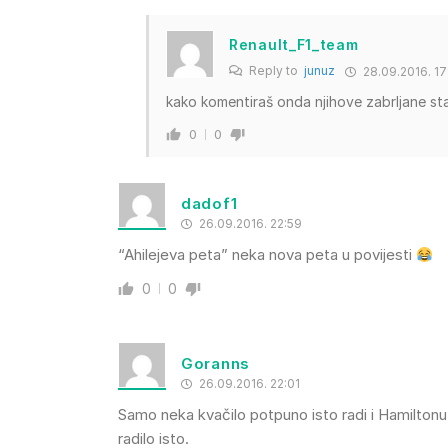
Renault_F1_team
Reply to
junuz
28.09.2016. 17
kako komentiraš onda njihove zabrljane st
0
0
dadof1
26.09.2016. 22:59
“Ahilejeva peta” neka nova peta u povijesti
0
0
Goranns
26.09.2016. 22:01
Samo neka kvačilo potpuno isto radi i Hamilton
radilo isto.