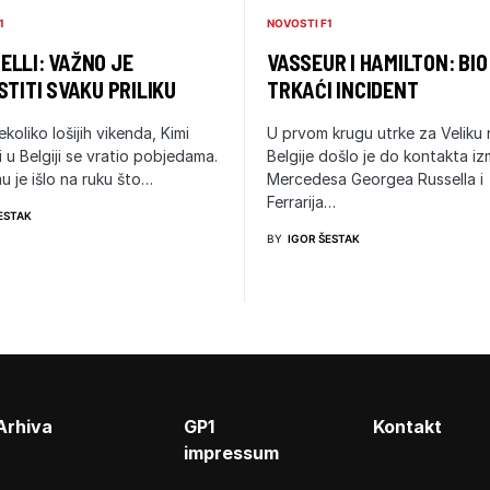
1
NOVOSTI F1
LLI: VAŽNO JE
VASSEUR I HAMILTON: BIO
STITI SVAKU PRILIKU
TRKAĆI INCIDENT
ekoliko lošijih vikenda, Kimi
U prvom krugu utrke za Veliku
i u Belgiji se vratio pobjedama.
Belgije došlo je do kontakta i
u je išlo na ruku što…
Mercedesa Georgea Russella i
Ferrarija…
ESTAK
BY
IGOR ŠESTAK
Arhiva
GP1
Kontakt
impressum