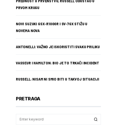
PREDNOST U PRVENSTVU, RUSSELL ODUSTAO U
PRVOM KRUGU
NOVI SUZUKI GSX-R1000R I SV-7GX STIŽU U
NOVEMA NOVA
ANTONELLI: VAŽNO JE ISKORISTITI SVAKU PRILIKU
VASSEUR I HAMILTON: BIO JE TO TRKAĆI INCIDENT
RUSSELL: NISAM NI SMIO BITI U TAKVOJ SITUACIJI
PRETRAGA