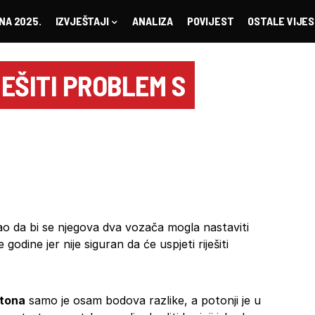
NA 2025.
IZVJEŠTAJI
ANALIZA
POVIJEST
OSTALE VIJES
EŠITI PROBLEM S
ao da bi se njegova dva vozača mogla nastaviti
godine jer nije siguran da će uspjeti riješiti
ltona
samo je osam bodova razlike, a potonji je u