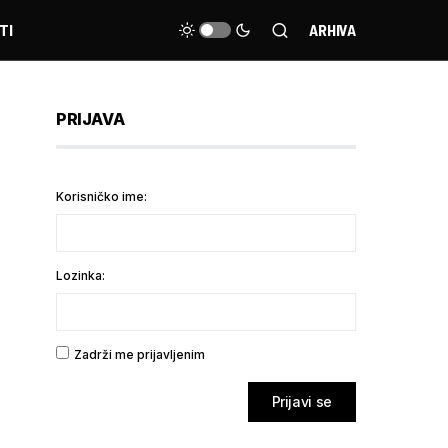
TI
ARHIVA
PRIJAVA
Korisničko ime:
Lozinka:
Zadrži me prijavljenim
Prijavi se