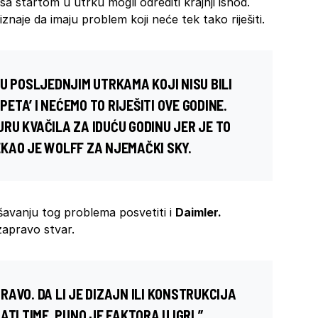
a startom u utrku mogli odrediti krajnji ishod.
znaje da imaju problem koji neće tek tako riješiti.
U POSLJEDNJIM UTRKAMA KOJI NISU BILI
PETA’ I NEĆEMO TO RIJEŠITI OVE GODINE.
RU KVAČILA ZA IDUĆU GODINU JER JE TO
KAO JE WOLFF ZA NJEMAČKI SKY.
ešavanju tog problema posvetiti i
Daimler.
zapravo stvar.
AVO. DA LI JE DIZAJN ILI KONSTRUKCIJA
TI TIME. PUNO JE FAKTORA U IGRI,”