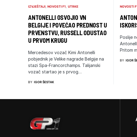
IZVJEŠTAJI
NOVOSTI F1
UTRKE
NOVOSTI F
ANTONELLI OSVOJIO VN
ANTONE
BELGIJE I POVEĆAO PREDNOST U
ISKORI
PRVENSTVU, RUSSELL ODUSTAO
Poslije n
U PRVOM KRUGU
Antonell
Pritom m
Mercedesov vozač Kimi Antonelli
pobjednik je Velike nagrade Belgije na
BY
IGOR Š
stazi Spa-Francorchamps. Talijanski
vozač startao je s prvog…
BY
IGOR ŠESTAK