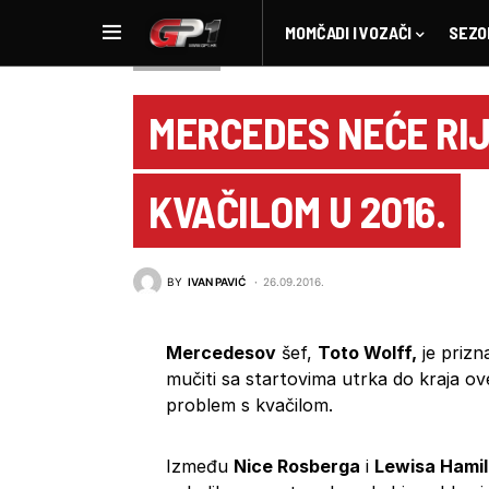
MOMČADI I VOZAČI
SEZO
NOVOSTI F1
MERCEDES NEĆE RIJ
KVAČILOM U 2016.
BY
IVAN PAVIĆ
26.09.2016.
Mercedesov
šef,
Toto Wolff,
je prizn
mučiti sa startovima utrka do kraja ove 
problem s kvačilom.
Između
Nice Rosberga
i
Lewisa Hami