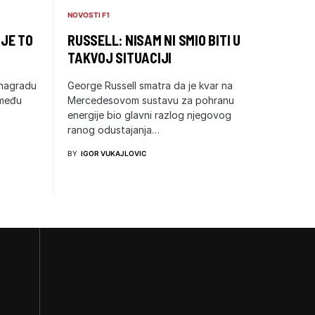
NOVOSTI F1
 JE TO
RUSSELL: NISAM NI SMIO BITI U
TAKVOJ SITUACIJI
 nagradu
George Russell smatra da je kvar na
zmeđu
Mercedesovom sustavu za pohranu
energije bio glavni razlog njegovog
ranog odustajanja…
BY
IGOR VUKAJLOVIC