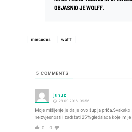
OBJASNIO JE WOLFF.
mercedes
wolff
5
COMMENTS
junuz
28.09.2016. 09:56
Moje mišljenje je da je ovo šuplja priča.Svakako
neizvjesnosti i zadržati 25%gledalaca koje im j
0
0