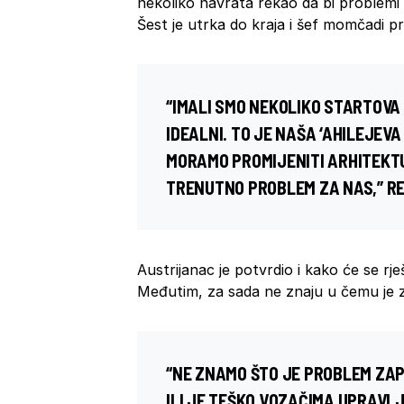
nekoliko navrata rekao da bi problemi s
Šest je utrka do kraja i šef momčadi pri
“IMALI SMO NEKOLIKO STARTOVA 
IDEALNI. TO JE NAŠA ‘AHILEJEVA 
MORAMO PROMIJENITI ARHITEKTU
TRENUTNO PROBLEM ZA NAS,” RE
Austrijanac je potvrdio i kako će se rj
Međutim, za sada ne znaju u čemu je 
“NE ZNAMO ŠTO JE PROBLEM ZAPR
ILI JE TEŠKO VOZAČIMA UPRAVLJA