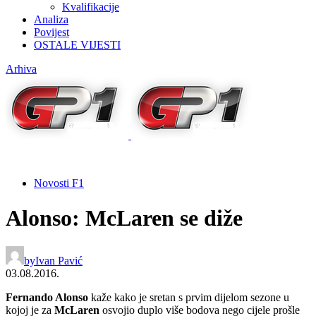
Kvalifikacije
Analiza
Povijest
OSTALE VIJESTI
Arhiva
Novosti F1
Alonso: McLaren se diže
by
Ivan Pavić
03.08.2016.
Fernando Alonso
kaže kako je sretan s prvim dijelom sezone u
kojoj je za
McLaren
osvojio duplo više bodova nego cijele prošle