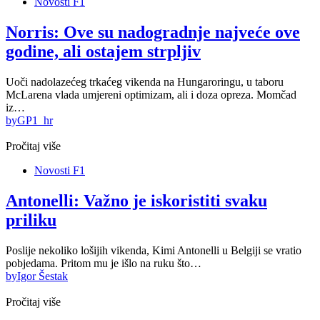
Novosti F1
Norris: Ove su nadogradnje najveće ove
godine, ali ostajem strpljiv
Uoči nadolazećeg trkaćeg vikenda na Hungaroringu, u taboru
McLarena vlada umjereni optimizam, ali i doza opreza. Momčad
iz…
by
GP1_hr
Pročitaj više
Novosti F1
Antonelli: Važno je iskoristiti svaku
priliku
Poslije nekoliko lošijih vikenda, Kimi Antonelli u Belgiji se vratio
pobjedama. Pritom mu je išlo na ruku što…
by
Igor Šestak
Pročitaj više