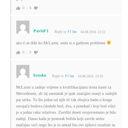
0
0
PavleF1
Reply to
F1 fan
04.08.2016. 22:12
ako ti se diže ko McLaren, onda si u gadnom problemu
0
0
brasko
Reply to
F1 fan
04.08.2016. 23:19
McLaren u zadnje vrijeme u kvalifikacijama dosta kasni za
Mercedesom, ali taj zaostatak je ipak značajno manji u zadnjih
par utrka. To što jedan od njih ili čak obojica budu u krugu
osvajača bodova (doduše bod, dva, a ponekad i koji bod više)
je u jednu ruku relativno. Završiti deseti svojevremeno je bilo
zadnji. Danas kada je postotak bolida koji završe utrku
značajno veći nego što je to nekad bio ovi njihovi rezultati su