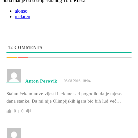
boda manje od šestoplasiranog Toro Rossa.
alonso
mclaren
12
COMMENTS
Anton Perovik
06.08.2016. 18:04
Stalno čekam nove vijesti i tek me sad pogodilo da je mjesec
dana stanke. Da mi nije Olimpijskih igara bio bih lud već…
0
0