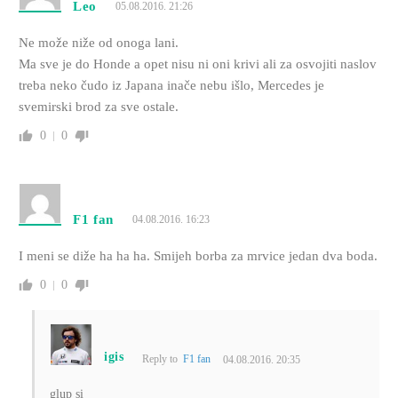
Leo
05.08.2016. 21:26
Ne može niže od onoga lani.
Ma sve je do Honde a opet nisu ni oni krivi ali za osvojiti naslov
treba neko čudo iz Japana inače nebu išlo, Mercedes je
svemirski brod za sve ostale.
0
0
F1 fan
04.08.2016. 16:23
I meni se diže ha ha ha. Smijeh borba za mrvice jedan dva boda.
0
0
igis
Reply to
F1 fan
04.08.2016. 20:35
glup si