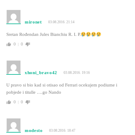
mironet
03.08.2016. 21:14
Sretan Rođendan Jules Bianchiu R. I. P.
0
0
xhoni_bravo42
03.08.2016. 19:16
U pravo si bio kad si otisao od Ferrari ocekujem podiume i
pobjede i titulle ….go Nando
0
0
modesto
03.08.2016. 18:47