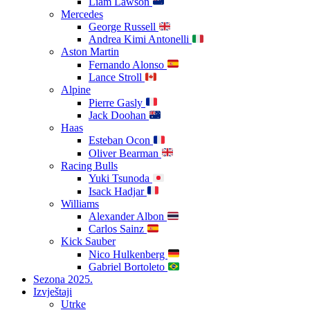
Liam Lawson
Mercedes
George Russell
Andrea Kimi Antonelli
Aston Martin
Fernando Alonso
Lance Stroll
Alpine
Pierre Gasly
Jack Doohan
Haas
Esteban Ocon
Oliver Bearman
Racing Bulls
Yuki Tsunoda
Isack Hadjar
Williams
Alexander Albon
Carlos Sainz
Kick Sauber
Nico Hulkenberg
Gabriel Bortoleto
Sezona 2025.
Izvještaji
Utrke