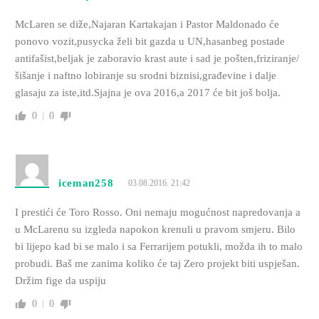
McLaren se diže,Najaran Kartakajan i Pastor Maldonado će
ponovo vozit,pusycka želi bit gazda u UN,hasanbeg postade
antifašist,beljak je zaboravio krast aute i sad je pošten,friziranje/
šišanje i naftno lobiranje su srodni biznisi,građevine i dalje
glasaju za iste,itd.Sjajna je ova 2016,a 2017 će bit još bolja.
0
0
iceman258
03.08.2016. 21:42
I prestići će Toro Rosso. Oni nemaju mogućnost napredovanja a
u McLarenu su izgleda napokon krenuli u pravom smjeru. Bilo
bi lijepo kad bi se malo i sa Ferrarijem potukli, možda ih to malo
probudi. Baš me zanima koliko će taj Zero projekt biti uspješan.
Držim fige da uspiju
0
0