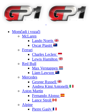
Momčadi i vozači
McLaren
Lando Norris
Oscar Piastri
Ferrari
Charles Leclerc
Lewis Hamilton
Red Bull
Max Verstappen
Liam Lawson
Mercedes
George Russell
Andrea Kimi Antonelli
Aston Martin
Fernando Alonso
Lance Stroll
Alpine
Pierre Gasly