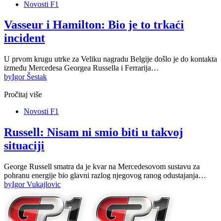
Novosti F1
Vasseur i Hamilton: Bio je to trkaći
incident
U prvom krugu utrke za Veliku nagradu Belgije došlo je do kontakta
između Mercedesa Georgea Russella i Ferrarija…
by
Igor Šestak
Pročitaj više
Novosti F1
Russell: Nisam ni smio biti u takvoj
situaciji
George Russell smatra da je kvar na Mercedesovom sustavu za
pohranu energije bio glavni razlog njegovog ranog odustajanja…
by
Igor Vukajlovic