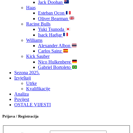
Jack Doohan
Haas
Esteban Ocon
Oliver Bearman
Racing Bulls
Yuki Tsunoda
Isack Hadjar
Williams
Alexander Albon
Carlos Sainz
Kick Sauber
Nico Hulkenberg
Gabriel Bortoleto
Sezona 2025.
Izvještaji
Utrke
Kvalifikacije
Analiza
Povijest
OSTALE VIJESTI
Prijava / Registracija