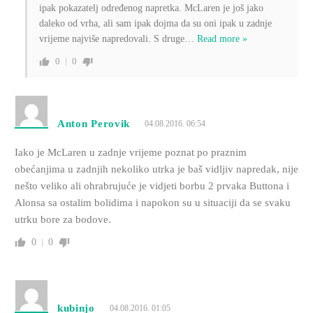
ipak pokazatelj određenog napretka. McLaren je još jako
daleko od vrha, ali sam ipak dojma da su oni ipak u zadnje
vrijeme najviše napredovali. S druge
…
Read more »
0
0
Anton Perovik
04.08.2016. 06:54
Iako je McLaren u zadnje vrijeme poznat po praznim
obećanjima u zadnjih nekoliko utrka je baš vidljiv napredak, nije
nešto veliko ali ohrabrujuće je vidjeti borbu 2 prvaka Buttona i
Alonsa sa ostalim bolidima i napokon su u situaciji da se svaku
utrku bore za bodove.
0
0
kubinjo
04.08.2016. 01:05