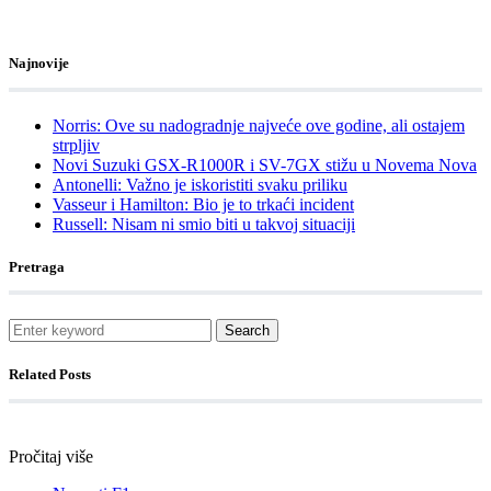
Najnovije
Norris: Ove su nadogradnje najveće ove godine, ali ostajem
strpljiv
Novi Suzuki GSX-R1000R i SV-7GX stižu u Novema Nova
Antonelli: Važno je iskoristiti svaku priliku
Vasseur i Hamilton: Bio je to trkaći incident
Russell: Nisam ni smio biti u takvoj situaciji
Pretraga
Search
Related Posts
Pročitaj više