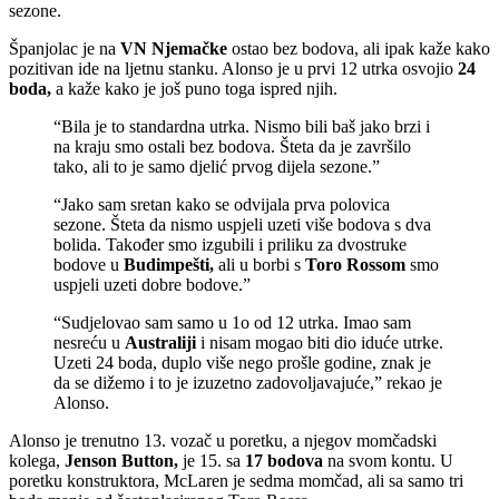
sezone.
Španjolac je na
VN Njemačke
ostao bez bodova, ali ipak kaže kako
pozitivan ide na ljetnu stanku. Alonso je u prvi 12 utrka osvojio
24
boda,
a kaže kako je još puno toga ispred njih.
“Bila je to standardna utrka. Nismo bili baš jako brzi i
na kraju smo ostali bez bodova. Šteta da je završilo
tako, ali to je samo djelić prvog dijela sezone.”
“Jako sam sretan kako se odvijala prva polovica
sezone. Šteta da nismo uspjeli uzeti više bodova s dva
bolida. Također smo izgubili i priliku za dvostruke
bodove u
Budimpešti,
ali u borbi s
Toro Rossom
smo
uspjeli uzeti dobre bodove.”
“Sudjelovao sam samo u 1o od 12 utrka. Imao sam
nesreću u
Australiji
i nisam mogao biti dio iduće utrke.
Uzeti 24 boda, duplo više nego prošle godine, znak je
da se dižemo i to je izuzetno zadovoljavajuće,” rekao je
Alonso.
Alonso je trenutno 13. vozač u poretku, a njegov momčadski
kolega,
Jenson Button,
je 15. sa
17 bodova
na svom kontu. U
poretku konstruktora, McLaren je sedma momčad, ali sa samo tri