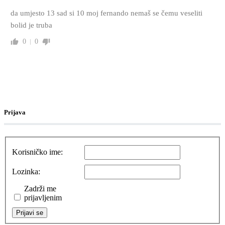
da umjesto 13 sad si 10 moj fernando nemaš se čemu veseliti
bolid je truba
0
0
Prijava
Korisničko ime:
Lozinka:
Zadrži me
prijavljenim
Prijavi se