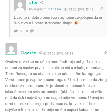
otto
Reply to
stari lisac
31.05.2016. 15:49
Lisac to si dobro primjetio i po tome zakjučujem da je
školstvo u Hrvata strahovito skupo!
0
0
Zigorec
31.05.2016. 08:23
Ovakve stvari se ne uče u momčadi koja pobjeđuje i koja
se bori za naslov prvaka, ne uči se niti u mlađoj momčadi,
Torro Rossu, to su stvari koje se uče u nižim kategorijama.
Verstappen je napravio puno toga u F1, ali bojim se da zbog
neiskustva i pretjerane želje vlasnika i menadžera za
iskorištavanjem svih potencijala (uključujući i marketinške,
možda čak i najvažnije) ne sagori prije vremena. U ovoj me
utrci (a i nekima ranije) podsjećao na kravu koja daje
najviše mlijeka, ali onda, prije no što napuni kabao, ritne