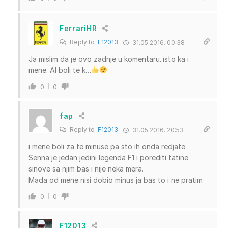
FerrariHR
Reply to
F12013
31.05.2016. 00:38
Ja mislim da je ovo zadnje u komentaru..isto ka i
mene. Al boli te k…
0
0
fap
Reply to
F12013
31.05.2016. 20:53
i mene boli za te minuse pa sto ih onda redjate
Senna je jedan jedini legenda F1 i porediti tatine
sinove sa njim bas i nije neka mera.
Mada od mene nisi dobio minus ja bas to i ne pratim
0
0
F12013