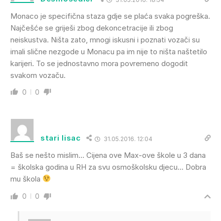
Monaco je specifična staza gdje se plaća svaka pogreška.
Najčešće se griješi zbog dekoncetracije ili zbog
neiskustva. Ništa zato, mnogi iskusni i poznati vozači su
imali slične nezgode u Monacu pa im nije to ništa naštetilo
karijeri. To se jednostavno mora povremeno dogodit
svakom vozaču.
0
0
stari lisac
31.05.2016. 12:04
Baš se nešto mislim… Cijena ove Max-ove škole u 3 dana
= školska godina u RH za svu osmoškolsku djecu… Dobra
mu škola
0
0