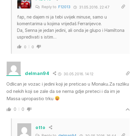
Reply to
F12013
31.05.2016. 22:47
fap, ne dajem ni ja tebi uvijek minuse, samo u
komentarima u kojima vrijeđaš Ferrarijevce.
Da, Senna je jedan jedini, ali onda je glupo i Hamiltona
uspređivati s istim…
0
0
delman94
30.05.2016. 14:12
Odlican je vozac i jedini koji je preticao u Monaku.Za razliku
od nekih koji se zale da se nema gdje preteci i da im je
Massa upropastio trku
0
0
otto
Reply to
delman94
30.05.2016. 16:44