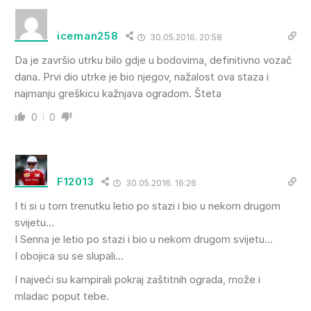
iceman258
30.05.2016. 20:58
Da je završio utrku bilo gdje u bodovima, definitivno vozač
dana. Prvi dio utrke je bio njegov, nažalost ova staza i
najmanju greškicu kažnjava ogradom. Šteta
0
0
F12013
30.05.2016. 16:26
I ti si u tom trenutku letio po stazi i bio u nekom drugom
svijetu…
I Senna je letio po stazi i bio u nekom drugom svijetu…
I obojica su se slupali…
I najveći su kampirali pokraj zaštitnih ograda, može i
mladac poput tebe.