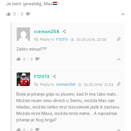
Je bent geweldig, Max
!
0
0
iceman258
Reply to
F12013
30.05.2016. 20:59
Zašto minusi???
0
0
F12013
Reply to
iceman258
30.05.2016. 22:54
Bolje je pitanje gdje su plusevi, kad ih ima tako malo…
Možda nisam smio dirnuti u Sennu, možda Max nije
mladac, možda netko mrzi nizozemski jezik ili zastavu.
Možda mrze Maxa, možda mrze mene… A najvažnije
pitanje je: Kog briga?
0
0