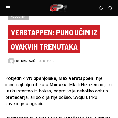
NOVOSTI F1
VERSTAPPEN: PUNO UČIM IZ
OVAKVIH TRENUTAKA
BY
IVAN PAVIĆ
30.05.2016.
Pobjednik
VN Španjolske, Max Verstappen,
nije
imao najbolju utrku u
Monaku.
Mladi Nizozemac je u
utrku startao iz boksa, napravio je nekoliko dobrih
pretjecanja, ali do cilja nije došao. Svoju utrku
završio je u ogradi.