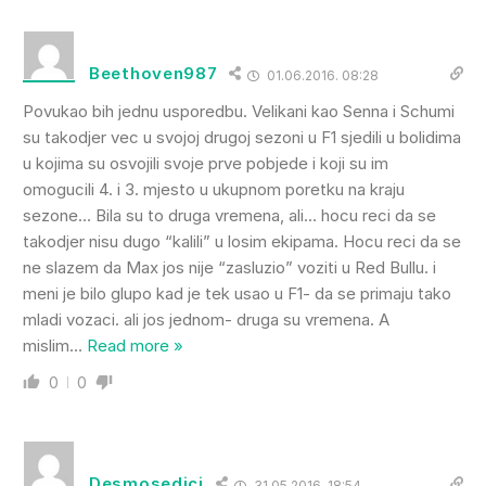
Beethoven987
01.06.2016. 08:28
Povukao bih jednu usporedbu. Velikani kao Senna i Schumi
su takodjer vec u svojoj drugoj sezoni u F1 sjedili u bolidima
u kojima su osvojili svoje prve pobjede i koji su im
omogucili 4. i 3. mjesto u ukupnom poretku na kraju
sezone… Bila su to druga vremena, ali… hocu reci da se
takodjer nisu dugo “kalili” u losim ekipama. Hocu reci da se
ne slazem da Max jos nije “zasluzio” voziti u Red Bullu. i
meni je bilo glupo kad je tek usao u F1- da se primaju tako
mladi vozaci. ali jos jednom- druga su vremena. A
mislim
…
Read more »
0
0
Desmosedici
31.05.2016. 18:54