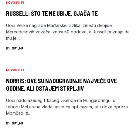
NOVOSTI F1
RUSSELL: ŠTO TE NE UBIJE, OJAČA TE
Uoči Velike nagrade Mađarske razlika između dvojice
Mercedesovih vozača iznosi 50 bodova, a Russell priznaje da
mu je…
BY
GP1_HR
NOVOSTI F1
NORRIS: OVE SU NADOGRADNJE NAJVEĆE OVE
GODINE, ALI OSTAJEM STRPLJIV
Uoči nadolazećeg trkaćeg vikenda na Hungaroringu, u
taboru McLarena vlada umjereni optimizam, ali i doza opreza.
Momčad iz…
BY
GP1_HR