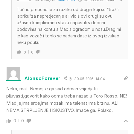
Točno,preticao je za razliku od drugih koji su “tražili
ispriku”za nepretjecanje ali vidiš ovi drugi su ovu
užasno kompliciranu stazu napustili s dobrim
bodovima na kontu a Max s ogradom u nosu.Drag mi
je kao vozač i toplo se nadam da je iz ovog izvukao
neku pouku.
0
0
AlonsoForever
30.05.2016. 14:04
Neka, mali. Nemojte ga sad odmah vrijedjati i
pljuvasti,govorit kako odma treba nazad u Toro Rosso. NE!
Mlad je,ima srce,ima mozak ima talenat,ima brzinu. ALI
NEMA STRPLJENJE I ISKUSTVO. Imaće ga. Polako.
0
0