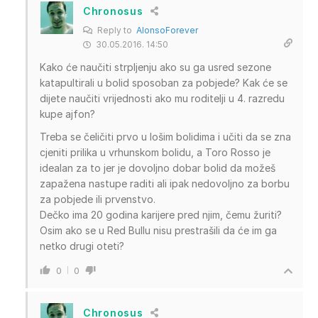
Chronosus
Reply to
AlonsoForever
30.05.2016. 14:50
Kako će naučiti strpljenju ako su ga usred sezone
katapultirali u bolid sposoban za pobjede? Kak će se
dijete naučiti vrijednosti ako mu roditelji u 4. razredu
kupe ajfon?
Treba se čeličiti prvo u lošim bolidima i učiti da se zna
cjeniti prilika u vrhunskom bolidu, a Toro Rosso je
idealan za to jer je dovoljno dobar bolid da možeš
zapažena nastupe raditi ali ipak nedovoljno za borbu
za pobjede ili prvenstvo.
Dečko ima 20 godina karijere pred njim, čemu žuriti?
Osim ako se u Red Bullu nisu prestrašili da će im ga
netko drugi oteti?
0
0
Chronosus