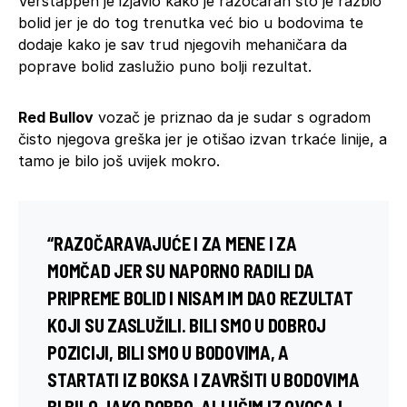
Verstappen je izjavio kako je razočaran što je razbio
bolid jer je do tog trenutka već bio u bodovima te
dodaje kako je sav trud njegovih mehaničara da
poprave bolid zaslužio puno bolji rezultat.
Red Bullov
vozač je priznao da je sudar s ogradom
čisto njegova greška jer je otišao izvan trkaće linije, a
tamo je bilo još uvijek mokro.
“RAZOČARAVAJUĆE I ZA MENE I ZA
MOMČAD JER SU NAPORNO RADILI DA
PRIPREME BOLID I NISAM IM DAO REZULTAT
KOJI SU ZASLUŽILI. BILI SMO U DOBROJ
POZICIJI, BILI SMO U BODOVIMA, A
STARTATI IZ BOKSA I ZAVRŠITI U BODOVIMA
BI BILO JAKO DOBRO. ALI UČIM IZ OVOGA I