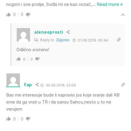
nogom i sve prolije. Sviđa mi se kao vozač,
…
Read more »
0
0
aleneoprosti
Reply to
Zigorec
01.06.2016. 00:44
Odlično sročeno!
0
0
fap
30.05.2016. 22:00
Bas me interesuje bude li napravio jos koje sranje dali RB
sme da ga vrati u TR i da sansu Saincu,nesto u to ne
verujem
0
0