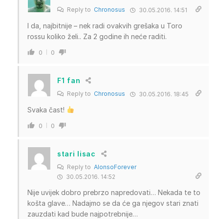
Reply to
Chronosus
30.05.2016. 14:51
I da, najbitnije – nek radi ovakvih grešaka u Toro
rossu koliko želi.. Za 2 godine ih neće raditi.
0
0
F1 fan
Reply to
Chronosus
30.05.2016. 18:45
Svaka čast!
0
0
stari lisac
Reply to
AlonsoForever
30.05.2016. 14:52
Nije uvijek dobro prebrzo napredovati… Nekada te to
košta glave… Nadajmo se da će ga njegov stari znati
zauzdati kad bude najpotrebnije…