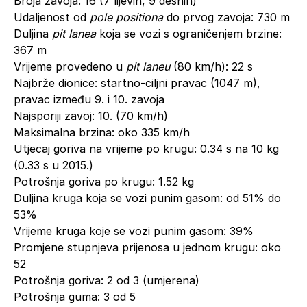
Broja zavoja: 16 (7 lijevih, 9 desnih)
Udaljenost od
pole positiona
do prvog zavoja: 730 m
Duljina
pit lanea
koja se vozi s ograničenjem brzine:
367 m
Vrijeme provedeno u
pit laneu
(80 km/h): 22 s
Najbrže dionice: startno-ciljni pravac (1047 m),
pravac između 9. i 10. zavoja
Najsporiji zavoj: 10. (70 km/h)
Maksimalna brzina: oko 335 km/h
Utjecaj goriva na vrijeme po krugu: 0.34 s na 10 kg
(0.33 s u 2015.)
Potrošnja goriva po krugu: 1.52 kg
Duljina kruga koja se vozi punim gasom: od 51% do
53%
Vrijeme kruga koje se vozi punim gasom: 39%
Promjene stupnjeva prijenosa u jednom krugu: oko
52
Potrošnja goriva: 2 od 3 (umjerena)
Potrošnja guma: 3 od 5