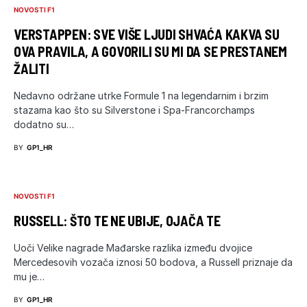
NOVOSTI F1
VERSTAPPEN: SVE VIŠE LJUDI SHVAĆA KAKVA SU
OVA PRAVILA, A GOVORILI SU MI DA SE PRESTANEM
ŽALITI
Nedavno održane utrke Formule 1 na legendarnim i brzim
stazama kao što su Silverstone i Spa-Francorchamps
dodatno su…
BY
GP1_HR
NOVOSTI F1
RUSSELL: ŠTO TE NE UBIJE, OJAČA TE
Uoči Velike nagrade Mađarske razlika između dvojice
Mercedesovih vozača iznosi 50 bodova, a Russell priznaje da
mu je…
BY
GP1_HR