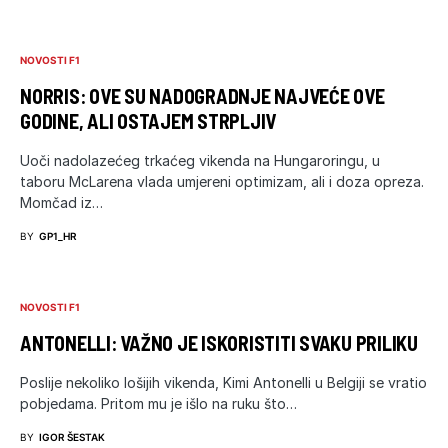
NOVOSTI F1
NORRIS: OVE SU NADOGRADNJE NAJVEĆE OVE
GODINE, ALI OSTAJEM STRPLJIV
Uoči nadolazećeg trkaćeg vikenda na Hungaroringu, u
taboru McLarena vlada umjereni optimizam, ali i doza opreza.
Momčad iz…
BY
GP1_HR
NOVOSTI F1
ANTONELLI: VAŽNO JE ISKORISTITI SVAKU PRILIKU
Poslije nekoliko lošijih vikenda, Kimi Antonelli u Belgiji se vratio
pobjedama. Pritom mu je išlo na ruku što…
BY
IGOR ŠESTAK