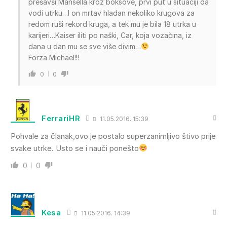
prešavši Mansella kroz boksove, prvi put u situaciji da
vodi utrku…I on mrtav hladan nekoliko krugova za
redom ruši rekord kruga, a tek mu je bila 18 utrka u
karijeri…Kaiser iliti po naški, Car, koja vozačina, iz
dana u dan mu se sve više divim…
Forza Michael!!!
0
0
FerrariHR
11.05.2016. 15:39
Pohvale za članak,ovo je postalo superzanimljivo štivo prije
svake utrke. Usto se i nauči ponešto
0
0
Kesa
11.05.2016. 14:39