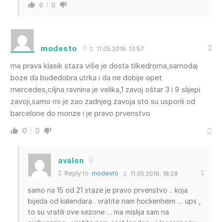
0
0
modesto
11.05.2016. 13:57
ma prava klasik staza više je dosta tilkedroma,samodaj
boze da budedobra utrka i da ne dobije opet
mercedes,ciljna ravnina je velika,1 zavoj oštar 3 i 9 slijepi
zavoji,samo mi je zao zadnjeg zavoja sto su usporili od
barcelone do monze i je pravo prvenstvo
0
0
avalon
Reply to
modesto
11.05.2016. 18:28
samo na 15 od 21 staze je pravo prvenstvo .. koja
bijeda od kalendara . vratite nam hockenheim … ups ,
to su vratili ove sezone … ma mislija sam na