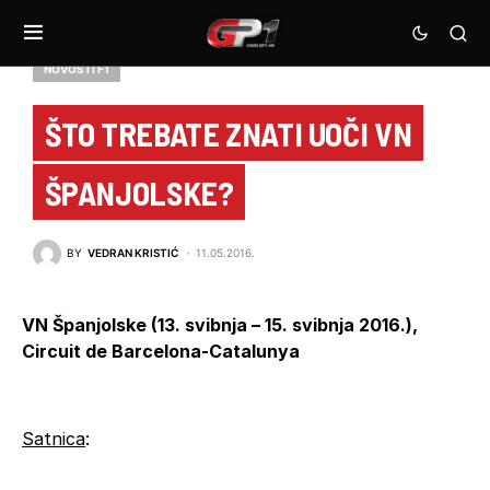
NOVOSTI F1
ŠTO TREBATE ZNATI UOČI VN
ŠPANJOLSKE?
BY
VEDRAN KRISTIĆ
11.05.2016.
VN Španjolske (13. svibnja – 15. svibnja 2016.),
Circuit de Barcelona-Catalunya
Satnica
: