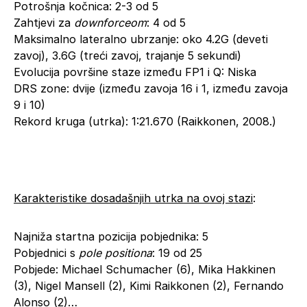
Potrošnja kočnica: 2-3 od 5
Zahtjevi za
downforceom
: 4 od 5
Maksimalno lateralno ubrzanje: oko 4.2G (deveti
zavoj), 3.6G (treći zavoj, trajanje 5 sekundi)
Evolucija površine staze između FP1 i Q: Niska
DRS zone: dvije (između zavoja 16 i 1, između zavoja
9 i 10)
Rekord kruga (utrka): 1:21.670 (Raikkonen, 2008.)
Karakteristike dosadašnjih utrka na ovoj stazi
:
Najniža startna pozicija pobjednika: 5
Pobjednici s
pole positiona
: 19 od 25
Pobjede: Michael Schumacher (6), Mika Hakkinen
(3), Nigel Mansell (2), Kimi Raikkonen (2), Fernando
Alonso (2)…