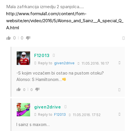
Mala zafrkancija izmedju 2 spanjolca….
http://www.formula1.com/content/fom-
website/en/video/2016/5/Alonso_and_Sainz__A_special_Q_
A.html
0
0
F12013
Reply to
given2drive
11.05.2016. 16:17
-S kojim vozačem bi ostao na pustom otoku?
Alonso: S Hamiltonom…
0
0
given2drive
Reply to
F12013
11.05.2016. 17:52
I sainz s maxom…