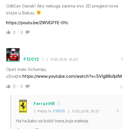
Odličan članak! Ako nekoga zanima evo 3D pregled nove
staze u Bakuu.
https://youtu.be/2WVGFfE-0fc
0
0
F12013
11.05.2016. 15:43
Opet malo Schumija,
uživajte:
https://www.youtube.com/watch?v=5VIg88o1plM
0
0
FerrariHR
Reply to
F12013
11.05.2016. 16:37
Ha ha,kako se bolid trese,koja makinja.