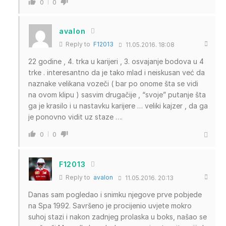
0
0
avalon
Reply to
F12013
11.05.2016. 18:08
22 godine , 4. trka u karijeri , 3. osvajanje bodova u 4
trke . interesantno da je tako mlad i neiskusan već da
naznake velikana vozeči ( bar po onome šta se vidi
na ovom klipu ) sasvim drugačije , “svoje” putanje šta
ga je krasilo i u nastavku karijere … veliki kajzer , da ga
je ponovno vidit uz staze ….
0
0
F12013
Reply to
avalon
11.05.2016. 20:13
Danas sam pogledao i snimku njegove prve pobjede
na Spa 1992. Savršeno je procijenio uvjete mokro
suhoj stazi i nakon zadnjeg prolaska u boks, našao se