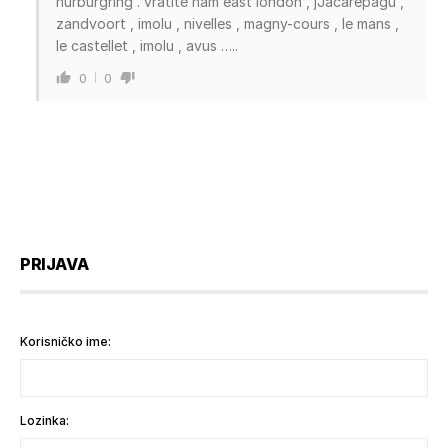
nürburgring . vratite nam east london , jJacarepagu ,
zandvoort , imolu , nivelles , magny-cours , le mans ,
le castellet , imolu , avus …..
0
0
PRIJAVA
Korisničko ime:
Lozinka: