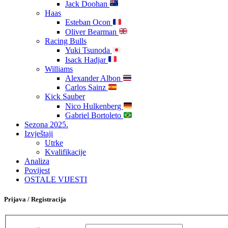
Jack Doohan
Haas
Esteban Ocon
Oliver Bearman
Racing Bulls
Yuki Tsunoda
Isack Hadjar
Williams
Alexander Albon
Carlos Sainz
Kick Sauber
Nico Hulkenberg
Gabriel Bortoleto
Sezona 2025.
Izvještaji
Utrke
Kvalifikacije
Analiza
Povijest
OSTALE VIJESTI
Prijava / Registracija