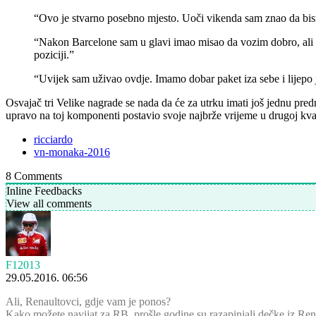
“Ovo je stvarno posebno mjesto. Uoči vikenda sam znao da bis
“Nakon Barcelone sam u glavi imao misao da vozim dobro, ali d
poziciji.”
“Uvijek sam uživao ovdje. Imamo dobar paket iza sebe i lijepo 
Osvajač tri Velike nagrade se nada da će za utrku imati još jednu predn
upravo na toj komponenti postavio svoje najbrže vrijeme u drugoj kval
ricciardo
vn-monaka-2016
8
Comments
Inline Feedbacks
View all comments
F12013
29.05.2016. 06:56
Ali, Renaultovci, gdje vam je ponos?
Kako možete navijat za RB, prošle godine su razapinjali dečke iz Ren