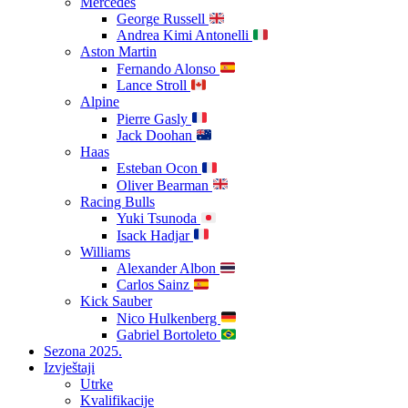
Mercedes
George Russell
Andrea Kimi Antonelli
Aston Martin
Fernando Alonso
Lance Stroll
Alpine
Pierre Gasly
Jack Doohan
Haas
Esteban Ocon
Oliver Bearman
Racing Bulls
Yuki Tsunoda
Isack Hadjar
Williams
Alexander Albon
Carlos Sainz
Kick Sauber
Nico Hulkenberg
Gabriel Bortoleto
Sezona 2025.
Izvještaji
Utrke
Kvalifikacije