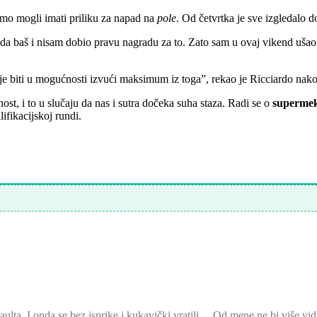
mo mogli imati priliku za napad na
pole
. Od četvrtka je sve izgledalo d
a baš i nisam dobio pravu nagradu za to. Zato sam u ovaj vikend ušao
je biti u mogućnosti izvući maksimum iz toga”, rekao je Ricciardo nakon
ost, i to u slučaju da nas i sutra dočeka suha staza. Radi se o
superme
ifikacijskoj rundi.
aulta. I onda se bez isprike i kukavički vratili… Od mene ne bi više v