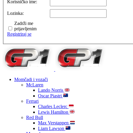
Korisničko ime:
Lozinka:
Zadrži me
prijavljenim
Registriraj se
Momčadi i vozači
McLaren
Lando Norris
Oscar Piastri
Ferrari
Charles Leclerc
Lewis Hamilton
Red Bull
Max Verstappen
Liam Lawson