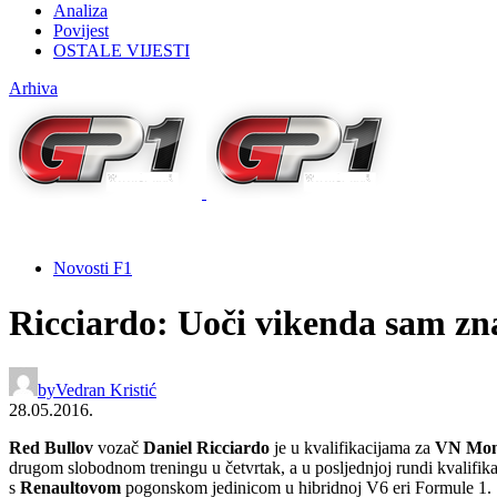
Analiza
Povijest
OSTALE VIJESTI
Arhiva
Novosti F1
Ricciardo: Uoči vikenda sam zn
by
Vedran Kristić
28.05.2016.
Red Bullov
vozač
Daniel Ricciardo
je u kvalifikacijama za
VN Mo
drugom slobodnom treningu u četvrtak, a u posljednjoj rundi kvalifikac
s
Renaultovom
pogonskom jedinicom u hibridnoj V6 eri Formule 1.