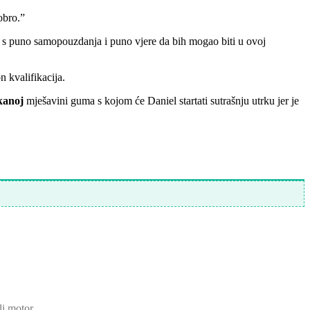
obro.”
 s puno samopouzdanja i puno vjere da bih mogao biti u ovoj
 kvalifikacija.
kanoj
mješavini guma s kojom će Daniel startati sutrašnju utrku jer je
idli motor…