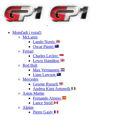
Momčadi i vozači
McLaren
Lando Norris
Oscar Piastri
Ferrari
Charles Leclerc
Lewis Hamilton
Red Bull
Max Verstappen
Liam Lawson
Mercedes
George Russell
Andrea Kimi Antonelli
Aston Martin
Fernando Alonso
Lance Stroll
Alpine
Pierre Gasly