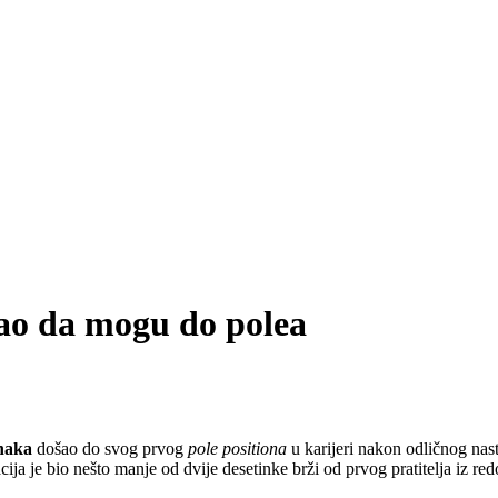
ao da mogu do polea
naka
došao do svog prvog
pole positiona
u karijeri nakon odličnog nas
ija je bio nešto manje od dvije desetinke brži od prvog pratitelja iz re