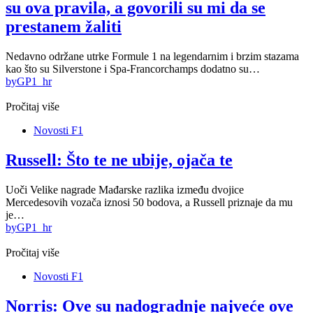
su ova pravila, a govorili su mi da se
prestanem žaliti
Nedavno održane utrke Formule 1 na legendarnim i brzim stazama
kao što su Silverstone i Spa-Francorchamps dodatno su…
by
GP1_hr
Pročitaj više
Novosti F1
Russell: Što te ne ubije, ojača te
Uoči Velike nagrade Mađarske razlika između dvojice
Mercedesovih vozača iznosi 50 bodova, a Russell priznaje da mu
je…
by
GP1_hr
Pročitaj više
Novosti F1
Norris: Ove su nadogradnje najveće ove