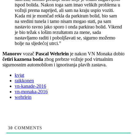
ispod bolida. Nakon toga sam imao velikih problema u
vožnji prema naprijed, ali sam na kraju uspio voziti.
Kada mi je momčad rekla da parkiram bolid, bio sam
na sredini tunela i tamo nisam mogao stati, pa sam
nastavio ravno jako sporo i onda parkirao bolid. Vikend
je bio težak s lošim rezultatom za mene, sada
nastavljamo raditi i poboljšavati se, sigurno možemo
bolje na sljedećoj utrci.”
Manorov
vozač
Pascal Wehrlein
je nakon VN Monaka dobio
četiri kaznena boda
zbog prebrze vožnje pod virtualnim
sigurnosnim automobilom i ignoriranja plavih zastava.
kvjat
raikkonen
vn-kanade-2016
vn-monaka-2016
wehrlein
30
COMMENTS