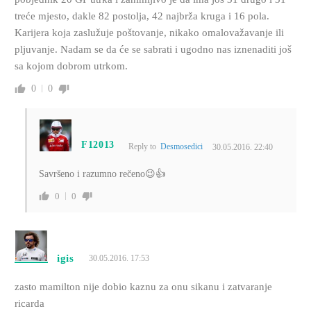
treće mjesto, dakle 82 postolja, 42 najbrža kruga i 16 pola.
Karijera koja zaslužuje poštovanje, nikako omalovažavanje ili
pljuvanje. Nadam se da će se sabrati i ugodno nas iznenaditi još
sa kojom dobrom utrkom.
0
0
F12013
Reply to
Desmosedici
30.05.2016. 22:40
Savršeno i razumno rečeno😉👍
0
0
igis
30.05.2016. 17:53
zasto mamilton nije dobio kaznu za onu sikanu i zatvaranje
ricarda