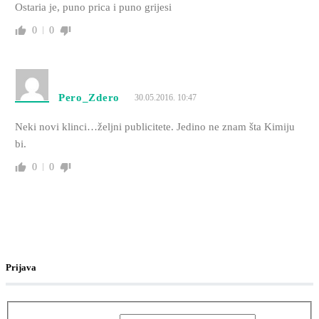
Ostaria je, puno prica i puno grijesi
0
0
Pero_Zdero
30.05.2016. 10:47
Neki novi klinci…željni publicitete. Jedino ne znam šta Kimiju
bi.
0
0
Prijava