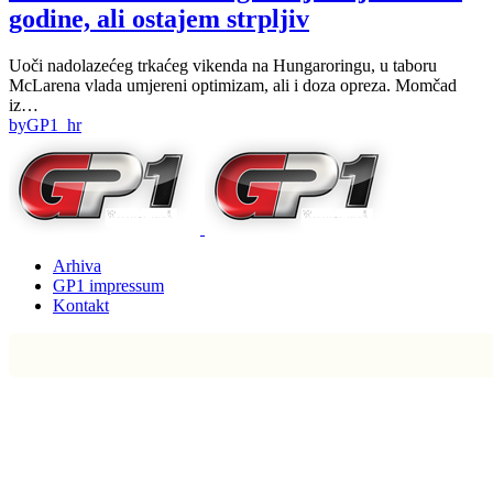
godine, ali ostajem strpljiv
Uoči nadolazećeg trkaćeg vikenda na Hungaroringu, u taboru
McLarena vlada umjereni optimizam, ali i doza opreza. Momčad
iz…
by
GP1_hr
Arhiva
GP1 impressum
Kontakt