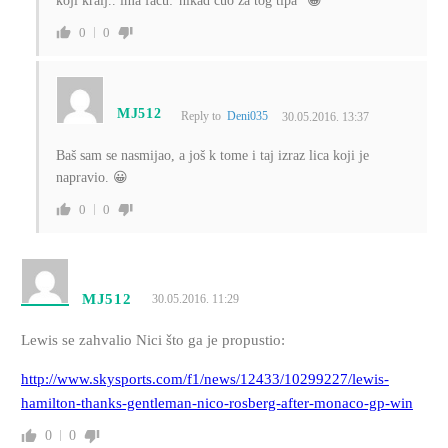
koji kralj.. ima facu:”nikad čuo za tog tipa” 😀
0
0
MJ512
Reply to
Deni035
30.05.2016. 13:37
Baš sam se nasmijao, a još k tome i taj izraz lica koji je
napravio. 😀
0
0
MJ512
30.05.2016. 11:29
Lewis se zahvalio Nici što ga je propustio:
http://www.skysports.com/f1/news/12433/10299227/lewis-
hamilton-thanks-gentleman-nico-rosberg-after-monaco-gp-win
0
0