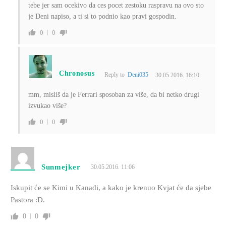
tebe jer sam ocekivo da ces pocet zestoku raspravu na ovo sto
je Deni napiso, a ti si to podnio kao pravi gospodin.
0
0
Chronosus
Reply to
Deni035
30.05.2016. 16:10
mm, misliš da je Ferrari sposoban za više, da bi netko drugi
izvukao više?
0
0
Sunmejker
30.05.2016. 11:06
Iskupit će se Kimi u Kanadi, a kako je krenuo Kvjat će da sjebe
Pastora :D.
0
0