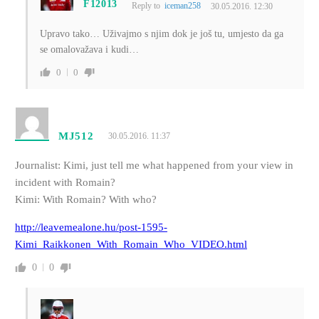
F12013
Reply to
iceman258
30.05.2016. 12:30
Upravo tako… Uživajmo s njim dok je još tu, umjesto da ga
se omalovažava i kudi…
0
0
MJ512
30.05.2016. 11:37
Journalist: Kimi, just tell me what happened from your view in
incident with Romain?
Kimi: With Romain? With who?
http://leavemealone.hu/post-1595-
Kimi_Raikkonen_With_Romain_Who_VIDEO.html
0
0