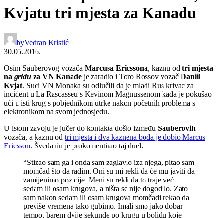
Kvjatu tri mjesta za Kanadu
by
Vedran Kristić
30.05.2016.
Osim Sauberovog vozača
Marcusa Ericssona
, kaznu od
tri mjesta
na
gridu
za VN Kanade
je zaradio i Toro Rossov vozač
Daniil
Kvjat
. Suci VN Monaka su odlučili da je mladi Rus krivac za
incident u La Rascasseu s Kevinom Magnussenom kada je pokušao
ući u isti krug s pobjednikom utrke nakon početnih problema s
elektronikom na svom jednosjedu.
U istom zavoju je jučer do kontakta došlo između
Sauberovih
vozača, a kaznu od
tri mjesta i dva kaznena boda je dobio Marcus
Ericsson
. Šveđanin je prokomentirao taj duel:
“Stizao sam ga i onda sam zaglavio iza njega, pitao sam
momčad što da radim. Oni su mi rekli da će mu javiti da
zamijenimo pozicije. Meni su rekli da to traje već
sedam ili osam krugova, a ništa se nije dogodilo. Zato
sam nakon sedam ili osam krugova momčadi rekao da
previše vremena tako gubimo. Imali smo jako dobar
tempo, barem dvije sekunde po krugu u bolidu koje