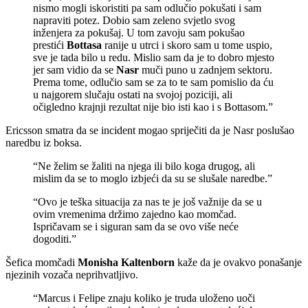
nismo mogli iskoristiti pa sam odlučio pokušati i sam
napraviti potez. Dobio sam zeleno svjetlo svog
inženjera za pokušaj. U tom zavoju sam pokušao
prestići
Bottasa
ranije u utrci i skoro sam u tome uspio,
sve je tada bilo u redu. Mislio sam da je to dobro mjesto
jer sam vidio da se
Nasr
muči puno u zadnjem sektoru.
Prema tome, odlučio sam se za to te sam pomislio da ću
u najgorem slučaju ostati na svojoj poziciji, ali
očigledno krajnji rezultat nije bio isti kao i s Bottasom.”
Ericsson smatra da se incident mogao spriječiti da je Nasr poslušao
naredbu iz boksa.
“Ne želim se žaliti na njega ili bilo koga drugog, ali
mislim da se to moglo izbjeći da su se slušale naredbe.”
“Ovo je teška situacija za nas te je još važnije da se u
ovim vremenima držimo zajedno kao momčad.
Ispričavam se i siguran sam da se ovo više neće
dogoditi.”
Šefica momčadi
Monisha Kaltenborn
kaže da je ovakvo ponašanje
njezinih vozača neprihvatljivo.
“Marcus i Felipe znaju koliko je truda uloženo uoči