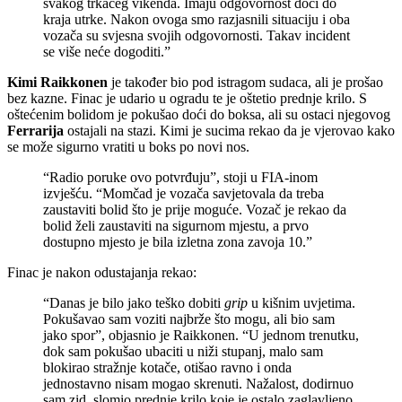
svakog trkaćeg vikenda. Imaju odgovornost doći do
kraja utrke. Nakon ovoga smo razjasnili situaciju i oba
vozača su svjesna svojih odgovornosti. Takav incident
se više neće dogoditi.”
Kimi Raikkonen
je također bio pod istragom sudaca, ali je prošao
bez kazne. Finac je udario u ogradu te je oštetio prednje krilo. S
oštećenim bolidom je pokušao doći do boksa, ali su ostaci njegovog
Ferrarija
ostajali na stazi. Kimi je sucima rekao da je vjerovao kako
se može sigurno vratiti u boks po novi nos.
“Radio poruke ovo potvrđuju”, stoji u FIA-inom
izvješću. “Momčad je vozača savjetovala da treba
zaustaviti bolid što je prije moguće. Vozač je rekao da
bolid želi zaustaviti na sigurnom mjestu, a prvo
dostupno mjesto je bila izletna zona zavoja 10.”
Finac je nakon odustajanja rekao:
“Danas je bilo jako teško dobiti
grip
u kišnim uvjetima.
Pokušavao sam voziti najbrže što mogu, ali bio sam
jako spor”, objasnio je Raikkonen. “U jednom trenutku,
dok sam pokušao ubaciti u niži stupanj, malo sam
blokirao stražnje kotače, otišao ravno i onda
jednostavno nisam mogao skrenuti. Nažalost, dodirnuo
sam zid, slomio prednje krilo koje je ostalo zaglavljeno