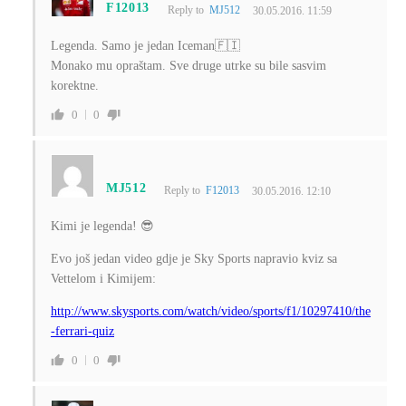
F12013
Reply to
MJ512
30.05.2016. 11:59
Legenda. Samo je jedan Iceman🇫🇮
Monako mu opraštam. Sve druge utrke su bile sasvim
korektne.
0
0
MJ512
Reply to
F12013
30.05.2016. 12:10
Kimi je legenda! 😎
Evo još jedan video gdje je Sky Sports napravio kviz sa
Vettelom i Kimijem:
http://www.skysports.com/watch/video/sports/f1/10297410/the
-ferrari-quiz
0
0