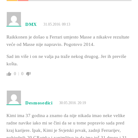
DMX
31.05.2016. 09:13
Raikkonen je došao u Ferrari umjesto Masse a nikakve rezultate
veće od Masse nije napravio. Pogotovo 2014.
Sad im više i on ne valja pa traže nekog drugog. Jer ih previše
košta.
0
0
Desmosedici
30.05.2016. 20:19
Kimi ima 37 godina a znamo da nije nikada imao neke velike
radne navike iako mi se čini da se u tome popravio sada pred
kraj karijere. Ipak, Kimi je Svjetski prvak, zadnji Ferrarijev,
pobjednik 20 GP utrka i zanimljivo je da ima još 31 drugo i 31