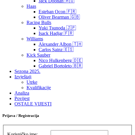
Jack Doohan 🇦🇺
Haas
Esteban Ocon 🇫🇷
Oliver Bearman 🇬🇧
Racing Bulls
Yuki Tsunoda 🇯🇵
Isack Hadjar 🇫🇷
Williams
Alexander Albon 🇹🇭
Carlos Sainz 🇪🇸
Kick Sauber
Nico Hulkenberg 🇩🇪
Gabriel Bortoleto 🇧🇷
Sezona 2025.
Izvještaji
Utrke
Kvalifikacije
Analiza
Povijest
OSTALE VIJESTI
Prijava / Registracija
Korisničko ime: