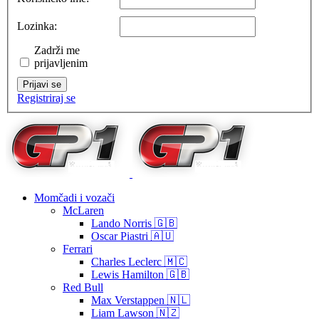
Lozinka:
Zadrži me
prijavljenim
Prijavi se
Registriraj se
Momčadi i vozači
McLaren
Lando Norris 🇬🇧
Oscar Piastri 🇦🇺
Ferrari
Charles Leclerc 🇲🇨
Lewis Hamilton 🇬🇧
Red Bull
Max Verstappen 🇳🇱
Liam Lawson 🇳🇿