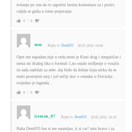
trolanje jer zna da će započeti lavinu komentara za i protiv,
valjda se gušta u tome prepiranju
0
0
mm
Reply to
Deni035
30.05.2016. 14:04
Opet me napadate,nije u redu,meni je Kimi drag i simpatičan i
nema mi dražeg lika u formuli 1,no ostalo mišljenje o vozaču
ću sada zadržati za sebe..daj bože da dobije koju utrku da se
malo promijeni moj i još nečiji stav o ostanku u Ferrariju…
svejedno je legenda…
0
0
iceman_07
Reply to
Deni035
30.05.2016. 16:10
Haha Deni035 bas si me nasmijao, ti si car! mm bravo i za