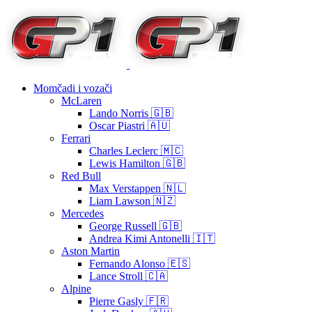
Momčadi i vozači
McLaren
Lando Norris 🇬🇧
Oscar Piastri 🇦🇺
Ferrari
Charles Leclerc 🇲🇨
Lewis Hamilton 🇬🇧
Red Bull
Max Verstappen 🇳🇱
Liam Lawson 🇳🇿
Mercedes
George Russell 🇬🇧
Andrea Kimi Antonelli 🇮🇹
Aston Martin
Fernando Alonso 🇪🇸
Lance Stroll 🇨🇦
Alpine
Pierre Gasly 🇫🇷