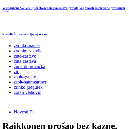
Verstappen: Sve više ljudi shvaća kakva su ova pravila, a govorili su mi da se prestanem
žaliti
Russell: Što te ne ubije, ojača te
zvonko-pavlic
zvonimir-pavlic
zute-zastave
zuta-zastava
župa-dubrovačka
ztc
zsolt-gyulay
zsolt-baumgartner
zrinko gregurek
zoran-vlahovic
Novosti F1
Raikkonen prošao bez kazne,