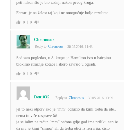
peti nakon što je bio zadnji nakon prvog kruga.
Ferrari je na žalost taj koji ne omogućuje bolje rezultate.
0
0
Chronosus
Reply to
Chronosus
30.05.2016. 11:43
Sad sam pogledao, u 8. krugu je Hamilton isto u hairpinu
blokirao stražnje kotače i skoro završio u ogradi.
0
0
Deni035
Reply to
Chronosus
30.05.2016. 13:09
jel to neki otpor? ako je “mm” odlučio da kimi treba da ide..
nema tu više rasprave 😀
ja se šalim na račun “mm” on/ona gdje god ima priliku napiše
da mu je kimi “simpa” ali da treba otići iz ferrarija, čisto