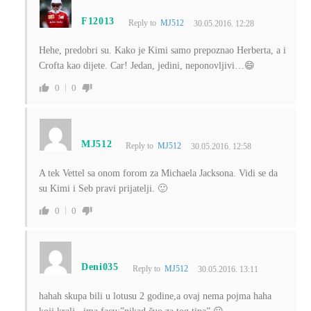
F12013
Reply to
MJ512
30.05.2016. 12:28
Hehe, predobri su. Kako je Kimi samo prepoznao Herberta, a i
Crofta kao dijete. Car! Jedan, jedini, neponovljivi…😄
0
0
MJ512
Reply to
MJ512
30.05.2016. 12:58
A tek Vettel sa onom forom za Michaela Jacksona. Vidi se da
su Kimi i Seb pravi prijatelji. 🙂
0
0
Deni035
Reply to
MJ512
30.05.2016. 13:11
hahah skupa bili u lotusu 2 godine,a ovaj nema pojma haha