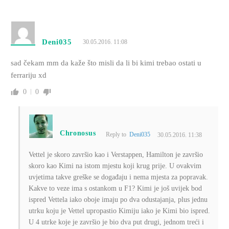
Deni035
30.05.2016. 11:08
sad čekam mm da kaže što misli da li bi kimi trebao ostati u
ferrariju xd
0
0
Chronosus
Reply to
Deni035
30.05.2016. 11:38
Vettel je skoro završio kao i Verstappen, Hamilton je završio
skoro kao Kimi na istom mjestu koji krug prije. U ovakvim
uvjetima takve greške se događaju i nema mjesta za popravak.
Kakve to veze ima s ostankom u F1? Kimi je još uvijek bod
ispred Vettela iako oboje imaju po dva odustajanja, plus jednu
utrku koju je Vettel upropastio Kimiju iako je Kimi bio ispred.
U 4 utrke koje je završio je bio dva put drugi, jednom treći i