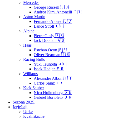
Mercedes
George Russell 🇬🇧
Andrea Kimi Antonelli 🇮🇹
Aston Martin
Fernando Alonso 🇪🇸
Lance Stroll 🇨🇦
Alpine
Pierre Gasly 🇫🇷
Jack Doohan 🇦🇺
Haas
Esteban Ocon 🇫🇷
Oliver Bearman 🇬🇧
Racing Bulls
Yuki Tsunoda 🇯🇵
Isack Hadjar 🇫🇷
Williams
Alexander Albon 🇹🇭
Carlos Sainz 🇪🇸
Kick Sauber
Nico Hulkenberg 🇩🇪
Gabriel Bortoleto 🇧🇷
Sezona 2025.
Izvještaji
Utrke
Kvalifikacije