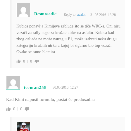
Desmosedici
Reply to
avalon
31.05.2016. 18:28
Kubica ponavlja Kimijeve zablude što se tiče WRC-a. Oni nisu
vozači za rally nego za kružne utrke na asfaltu. Kubica kad
zbog ozljede ne može natrag u F1, može izabrati neku drugu
kategoriju kružnih utrka u kojoj bi sigurno bio top vozač.
Ovako se samo blamira.
0
0
iceman258
30.05.2016. 12:27
Kad Kimi napusti formulu, postat će predosadna
0
0