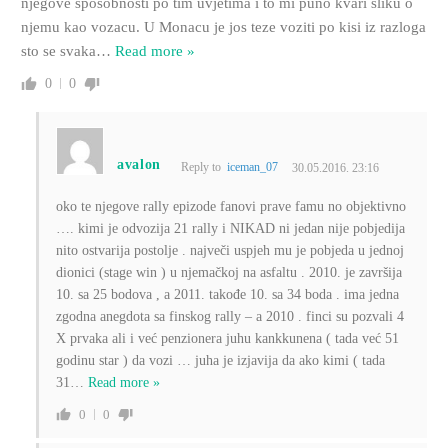
njegove sposobnosti po tim uvjetima i to mi puno kvari sliku o
njemu kao vozacu. U Monacu je jos teze voziti po kisi iz razloga
sto se svaka
…
Read more »
0
0
avalon
Reply to
iceman_07
30.05.2016. 23:16
oko te njegove rally epizode fanovi prave famu no objektivno
…. kimi je odvozija 21 rally i NIKAD ni jedan nije pobjedija
nito ostvarija postolje . največi uspjeh mu je pobjeda u jednoj
dionici (stage win ) u njemačkoj na asfaltu . 2010. je završija
10. sa 25 bodova , a 2011. takođe 10. sa 34 boda . ima jedna
zgodna anegdota sa finskog rally – a 2010 . finci su pozvali 4
X prvaka ali i već penzionera juhu kankkunena ( tada već 51
godinu star ) da vozi … juha je izjavija da ako kimi ( tada
31
…
Read more »
0
0