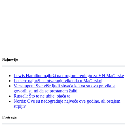
Najnovije
Lewis Hamilton najbrži na drugom treningu za VN Mađarske
Leclerc najbrži na otvaranju vikenda u Mađarskoj
Verstappen: Sve više ljudi shvaća kakva su ova pravila, a
govorili su mi da se prestanem žaliti
Russell: Što te ne ubije, ojača te
Norris: Ove su nadogradnje najveće ove godine, ali ostajem
strpljiv
Pretraga