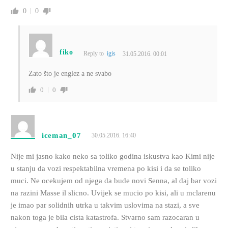
0
0
fiko
Reply to
igis
31.05.2016. 00:01
Zato što je englez a ne svabo
0
0
iceman_07
30.05.2016. 16:40
Nije mi jasno kako neko sa toliko godina iskustva kao Kimi nije
u stanju da vozi respektabilna vremena po kisi i da se toliko
muci. Ne ocekujem od njega da bude novi Senna, al daj bar vozi
na razini Masse il slicno. Uvijek se mucio po kisi, ali u mclarenu
je imao par solidnih utrka u takvim uslovima na stazi, a sve
nakon toga je bila cista katastrofa. Stvarno sam razocaran u