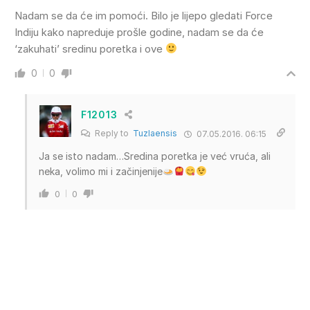
Nadam se da će im pomoći. Bilo je lijepo gledati Force
Indiju kako napreduje prošle godine, nadam se da će
‘zakuhati’ sredinu poretka i ove
0
0
F12013
Reply to
Tuzlaensis
07.05.2016. 06:15
Ja se isto nadam…Sredina poretka je već vruća, ali
neka, volimo mi i začinjenije
0
0