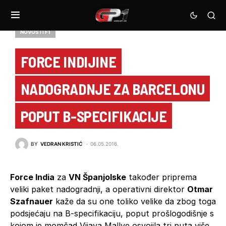
NOVOSTI F1
FORCE INDIJINE
NADOGRADNJE ZA BARCELONU
POPUT B-SPECIFIKACIJE
BY
VEDRAN KRISTIĆ
06.05.2016.
Force India
za
VN Španjolske
također priprema
veliki paket nadogradnji, a operativni direktor
Otmar
Szafnauer
kaže da su one toliko velike da zbog toga
podsjećaju na B-specifikaciju, poput prošlogodišnje s
kojom je momčad Vijaya Mallye osvojila tri puta više