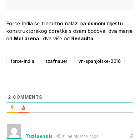
Force India se trenutno nalazi na
osmom
mjestu
konstruktorskog poretka s osam bodova, dva manje
od
McLarena
i dva više od
Renaulta
.
force-india
szafnauer
vn-spanjolske-2016
2
COMMENTS
Tuzlaensis
06.05.2016. 11:00