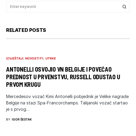
RELATED POSTS
IZVJEŠTAJI
NOVOSTI F1
UTRKE
ANTONELLI OSVOJIO VN BELGIJE I POVEĆAO
PREDNOST U PRVENSTVU, RUSSELL ODUSTAO U
PRVOM KRUGU
Mercedesov vozač Kimi Antonelli pobjednik je Velike nagrade
Belgije na stazi Spa-Francorchamps. Talijanski vozač startao
je s prvog…
BY
IGOR ŠESTAK