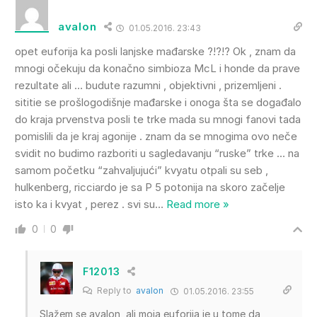
avalon
01.05.2016. 23:43
opet euforija ka posli lanjske mađarske ?!?!? Ok , znam da
mnogi očekuju da konačno simbioza McL i honde da prave
rezultate ali … budute razumni , objektivni , prizemljeni .
sititie se prošlogodišnje mađarske i onoga šta se događalo
do kraja prvenstva posli te trke mada su mnogi fanovi tada
pomislili da je kraj agonije . znam da se mnogima ovo neče
svidit no budimo razboriti u sagledavanju “ruske” trke … na
samom početku “zahvaljujući” kvyatu otpali su seb ,
hulkenberg, ricciardo je sa P 5 potonija na skoro začelje
isto ka i kvyat , perez . svi su
…
Read more »
0
0
F12013
Reply to
avalon
01.05.2016. 23:55
Slažem se avalon, ali moja euforija je u tome da