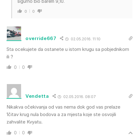
sigurno bio barem 9,10.
0
0
override667
02.05.2016. 11:10
Sta ocekujete da ostanete u istom krugu sa pobjednikom
ili ?
0
0
Vendetta
02.05.2016. 08:07
Nikakva očekivanja od vas nema dok god vas prelaze
1čitav krug nula bodova a za mjesta koje ste osvojili
zahvalite Kvyatu.
0
0