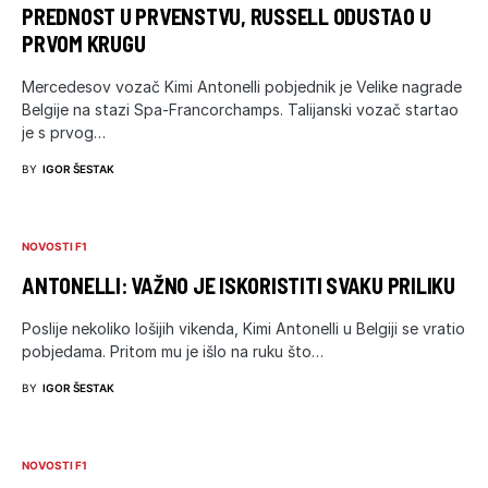
PREDNOST U PRVENSTVU, RUSSELL ODUSTAO U
PRVOM KRUGU
Mercedesov vozač Kimi Antonelli pobjednik je Velike nagrade
Belgije na stazi Spa-Francorchamps. Talijanski vozač startao
je s prvog…
BY
IGOR ŠESTAK
NOVOSTI F1
ANTONELLI: VAŽNO JE ISKORISTITI SVAKU PRILIKU
Poslije nekoliko lošijih vikenda, Kimi Antonelli u Belgiji se vratio
pobjedama. Pritom mu je išlo na ruku što…
BY
IGOR ŠESTAK
NOVOSTI F1