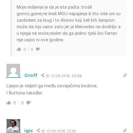
Moje mišljenje je da je ista pašta :trošili
gorivo,gume,ne imali MGU napajanje ili što više oni su
zaobiđeni za krug i to Alonso koji želi biti šampion
može da trpi samo zato jer je Mercedes ne dodirljiv a
u njega ne može,mislim da ga jedino tješi što Ferrari
nije uspio ni ove godine.
0
0
Groff
01.05.2016. 23:08
Lijepo je vidjeti ga među osvajačima bodova.
I Buttona također.
0
0
igis
01.05.2016. 22:55