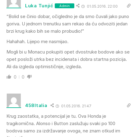
Luka Tunjić
Admin
01.05.2016. 22:00
“Bolid se činio dobar, očigledno je da smo čuvali jako puno
goriva. U jednom trenutku sam rekao da ću odvoziti jedan
brzi krug kako bih se malo probudio!”
Hahahah. Lijepo me nasmijao.
Mogli bi u Monacu pokupiti opet dvostruke bodove ako se
opet posloži utrka bez incidenata i dobra startna pozicija.
Ali da izgleda optimističnije, izgleda.
0
0
458Italia
01.05.2016. 21:47
Krug zaostatka, a potencijal je tu. Ova Honda je
tragikomična. Alonso i Button zaslužuju svaki po 100
bodova samo za izdržavanje ovoga, ne znam otkud im