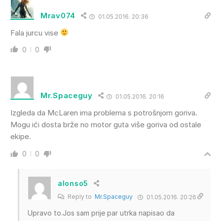
Mrav074
01.05.2016. 20:36
Fala jurcu vise
0
0
Mr.Spaceguy
01.05.2016. 20:16
Izgleda da McLaren ima problema s potrošnjom goriva.
Mogu ići dosta brže no motor guta više goriva od ostale
ekipe.
0
0
alonso5
Reply to
Mr.Spaceguy
01.05.2016. 20:26
Upravo to.Jos sam prije par utrka napisao da