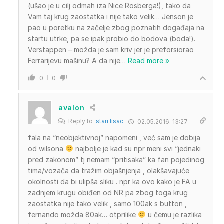
(ušao je u cilj odmah iza Nice Rosberga!), tako da
Vam taj krug zaostatka i nije tako velik… Jenson je
pao u poretku na začelje zbog poznatih događaja na
startu utrke, pa se ipak probio do bodova (boda!).
Verstappen – možda je sam kriv jer je preforsiorao
Ferrarijevu mašinu? A da nije
…
Read more »
0
0
avalon
Reply to
stari lisac
02.05.2016. 13:27
fala na “neobjektivnoj” napomeni , već sam je dobija
od wilsona
najbolje je kad su npr meni svi “jednaki
pred zakonom” tj nemam “pritisaka” ka fan pojedinog
tima/vozača da tražim objašnjenja , olakšavajuće
okolnosti da bi ulipša sliku . npr ka ovo kako je FA u
zadnjem krugu obiđen od NR pa zbog toga krug
zaostatka nije tako velik , samo 100ak s button ,
fernando možda 80ak… otprilike
u čemu je razlika