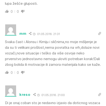
lupa žešće gluposti.
0
0
mm
01.05.2016. 21:31
Svaka čast i Alonsu i Kimiju i sličnima,no moje mišljenje je
da su ti velikani prošlost,nema povratka na vrh,dolaze novi
vozači,nove situacije i teško da više osvoje neko
prvenstvo jednostavno nemogu uloviti potreban korak!Dali
zbog bolida ili motivacije ili zamora materijala kako se kaže.
0
0
kreso
01.05.2016. 21:00
Di je onaj coban sto je nedavno izjavio da doticnog vozaca