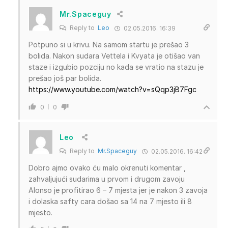
Mr.Spaceguy
Reply to
Leo
02.05.2016. 16:39
Potpuno si u krivu. Na samom startu je prešao 3
bolida. Nakon sudara Vettela i Kvyata je otišao van
staze i izgubio pozciju no kada se vratio na stazu je
prešao još par bolida.
https://www.youtube.com/watch?v=sQqp3jB7Fgc
0
0
Leo
Reply to
Mr.Spaceguy
02.05.2016. 16:42
Dobro ajmo ovako ću malo okrenuti komentar ,
zahvaljujući sudarima u prvom i drugom zavoju
Alonso je profitirao 6 – 7 mjesta jer je nakon 3 zavoja
i dolaska safty cara došao sa 14 na 7 mjesto ili 8
mjesto.