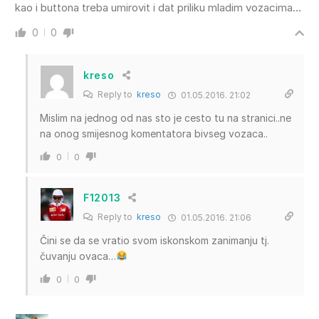
kao i buttona treba umirovit i dat priliku mladim vozacima…
0
0
kreso
Reply to
kreso
01.05.2016. 21:02
Mislim na jednog od nas sto je cesto tu na stranici..ne
na onog smijesnog komentatora bivseg vozaca..
0
0
F12013
Reply to
kreso
01.05.2016. 21:06
Čini se da se vratio svom iskonskom zanimanju tj.
čuvanju ovaca…
0
0