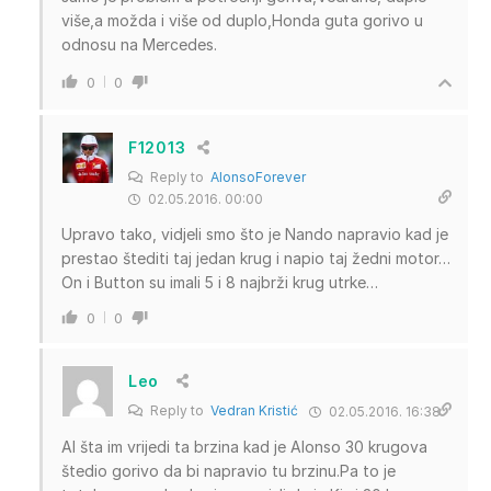
više,a možda i više od duplo,Honda guta gorivo u
odnosu na Mercedes.
0
0
F12013
Reply to
AlonsoForever
02.05.2016. 00:00
Upravo tako, vidjeli smo što je Nando napravio kad je
prestao štediti taj jedan krug i napio taj žedni motor…
On i Button su imali 5 i 8 najbrži krug utrke…
0
0
Leo
Reply to
Vedran Kristić
02.05.2016. 16:38
Al šta im vrijedi ta brzina kad je Alonso 30 krugova
štedio gorivo da bi napravio tu brzinu.Pa to je