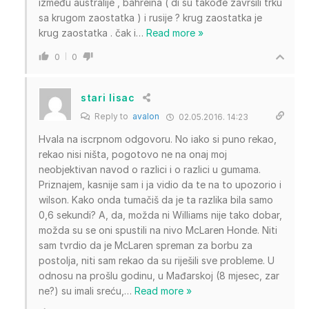
između australije , bahreina ( di su takođe završili trku
sa krugom zaostatka ) i rusije ? krug zaostatka je
krug zaostatka . čak i
…
Read more »
0
0
stari lisac
Reply to
avalon
02.05.2016. 14:23
Hvala na iscrpnom odgovoru. No iako si puno rekao,
rekao nisi ništa, pogotovo ne na onaj moj
neobjektivan navod o razlici i o razlici u gumama.
Priznajem, kasnije sam i ja vidio da te na to upozorio i
wilson. Kako onda tumačiš da je ta razlika bila samo
0,6 sekundi? A, da, možda ni Williams nije tako dobar,
možda su se oni spustili na nivo McLaren Honde. Niti
sam tvrdio da je McLaren spreman za borbu za
postolja, niti sam rekao da su riješili sve probleme. U
odnosu na prošlu godinu, u Mađarskoj (8 mjesec, zar
ne?) su imali sreću,
…
Read more »