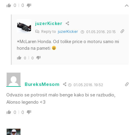
0
0
juzerKicker
Reply to
juzerKicker
01.05.2016. 20:15
*McLaren Honda. Od tolike price o motoru samo mi
honda na pameti
0
0
BureksMesom
01.05.2016. 19:52
Odvazio se potrosit malo benge kako bi se razbudio,
Alonso legendo <3
0
0