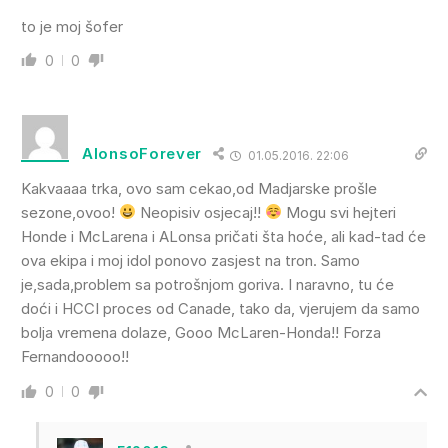
to je moj šofer
0
0
AlonsoForever
01.05.2016. 22:06
Kakvaaaa trka, ovo sam cekao,od Madjarske prošle
sezone,ovoo!
Neopisiv osjecaj!!
Mogu svi hejteri
Honde i McLarena i ALonsa pričati šta hoće, ali kad-tad će
ova ekipa i moj idol ponovo zasjest na tron. Samo
je,sada,problem sa potrošnjom goriva. I naravno, tu će
doći i HCCI proces od Canade, tako da, vjerujem da samo
bolja vremena dolaze, Gooo McLaren-Honda!! Forza
Fernandooooo!!
0
0