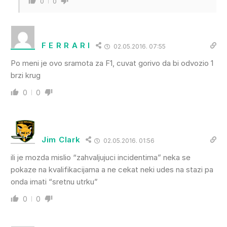
0
0
F E R R A R I
02.05.2016. 07:55
Po meni je ovo sramota za F1, cuvat gorivo da bi odvozio 1
brzi krug
0
0
Jim Clark
02.05.2016. 01:56
ili je mozda mislio “zahvaljujuci incidentima” neka se
pokaze na kvalifikacijama a ne cekat neki udes na stazi pa
onda imati “sretnu utrku”
0
0