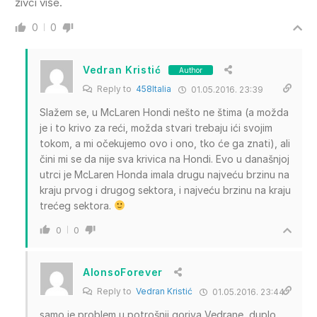
živci više.
0
0
Vedran Kristić
Author
Reply to
458Italia
01.05.2016. 23:39
Slažem se, u McLaren Hondi nešto ne štima (a možda
je i to krivo za reći, možda stvari trebaju ići svojim
tokom, a mi očekujemo ovo i ono, tko će ga znati), ali
čini mi se da nije sva krivica na Hondi. Evo u današnjoj
utrci je McLaren Honda imala drugu najveću brzinu na
kraju prvog i drugog sektora, i najveću brzinu na kraju
trećeg sektora.
0
0
AlonsoForever
Reply to
Vedran Kristić
01.05.2016. 23:44
samo je problem u potrošnji goriva,Vedrane, duplo