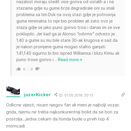
nazalost moraju stedit vise goriva od ostalih a i na
stazama gdje su gume brze degradirale oni su imali
problema sa tim.Dok na ovoj stazi gdje je potrosnja
guma minimalna to nije bio problem ali zato ovo je
staza gdje se jako puno gorivo trosi i danas im se sve
poklopilo. Jer kad ga je Alonso “odvrno” odvezo je
1:40 a gume su mu bile stare 30-ak krugova e sad da
je nakon promjene guma mogao stalno ganjati
1:41,1:40 sigurno bi bio ispred Williamsa i blizu Kimiu ali
puno trose gorivo i
…
Read more »
0
0
juzerKicker
01.05.2016. 20:13
Odlicne vijesti, nisam njegov fan ali meni je najbolji vozac
grida, njemu ne treba najkonkurentniji bolid da se bori za
postolja…jedva cekam da honda bude u prvih top 4
momcadi