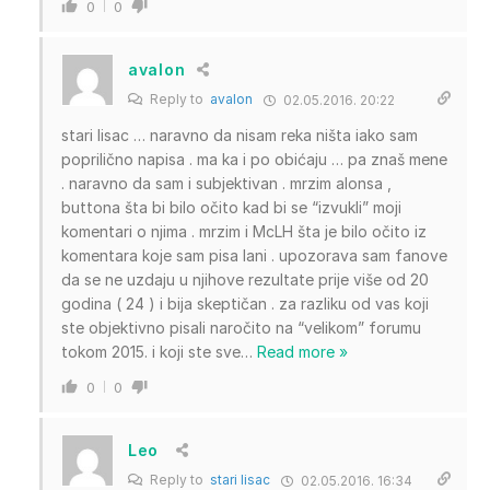
0
0
avalon
Reply to
avalon
02.05.2016. 20:22
stari lisac … naravno da nisam reka ništa iako sam
poprilično napisa . ma ka i po obićaju … pa znaš mene
. naravno da sam i subjektivan . mrzim alonsa ,
buttona šta bi bilo očito kad bi se “izvukli” moji
komentari o njima . mrzim i McLH šta je bilo očito iz
komentara koje sam pisa lani . upozorava sam fanove
da se ne uzdaju u njihove rezultate prije više od 20
godina ( 24 ) i bija skeptičan . za razliku od vas koji
ste objektivno pisali naročito na “velikom” forumu
tokom 2015. i koji ste sve
…
Read more »
0
0
Leo
Reply to
stari lisac
02.05.2016. 16:34