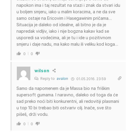
napokon ima i taj rezultat na stazi i znak da stvari idu
u boljem smjeru, iako u malim koracima, a ne da sve
samo ostaje na Ericovim i Hasegawinim pričama…
Situacija je daleko od idealne, ali bitno je da je
napredak vidljiv, iako i nije bogzna kakav kad se
usporedi sa vodećima, ali je tu i ide u pozitivnom
smjeru i daje nadu, ma kako malu ili veliku kod koga…
0
0
wilson
Reply to
avalon
01.05.2016. 23:59
Samo da napomenem da je Massa bio na friškim
supersoft gumama. I naravno, daleko od toga da će
sad preko noći biti konkurentni, ali redovitiji plasmani
u top 10 bi trebao biti ostvariv cilj. Inače, sve što
pišeš, drži vodu.
0
0