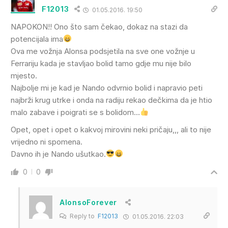
F12013
01.05.2016. 19:50
NAPOKON!! Ono što sam čekao, dokaz na stazi da
potencijala ima
Ova me vožnja Alonsa podsjetila na sve one vožnje u
Ferrariju kada je stavljao bolid tamo gdje mu nije bilo
mjesto.
Najbolje mi je kad je Nando odvrnio bolid i napravio peti
najbrži krug utrke i onda na radiju rekao dečkima da je htio
malo zabave i poigrati se s bolidom…
Opet, opet i opet o kakvoj mirovini neki pričaju,,, ali to nije
vrijedno ni spomena.
Davno ih je Nando ušutkao.
0
0
AlonsoForever
Reply to
F12013
01.05.2016. 22:03