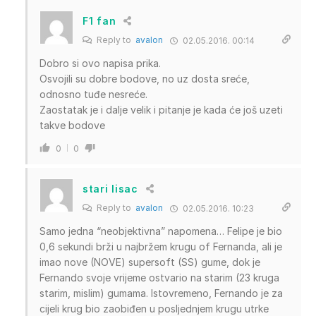
F1 fan
Reply to
avalon
02.05.2016. 00:14
Dobro si ovo napisa prika.
Osvojili su dobre bodove, no uz dosta sreće,
odnosno tuđe nesreće.
Zaostatak je i dalje velik i pitanje je kada će još uzeti
takve bodove
0
0
stari lisac
Reply to
avalon
02.05.2016. 10:23
Samo jedna “neobjektivna” napomena… Felipe je bio
0,6 sekundi brži u najbržem krugu of Fernanda, ali je
imao nove (NOVE) supersoft (SS) gume, dok je
Fernando svoje vrijeme ostvario na starim (23 kruga
starim, mislim) gumama. Istovremeno, Fernando je za
cijeli krug bio zaobiđen u posljednjem krugu utrke