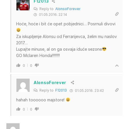
F12013
Reply to
AlonsoForever
01.05.2016. 22:14
Hoće, hoće i bit će opet pobjednici… Posrnuli divovi
Za iskupljenje Alonsu od Ferrarijevca, želim mu naslov
2017…
Lupajte minuse, al on ga osvaja iduće sezone
GO Mclaren Honda!!!!!!!!!
0
0
AlonsoForever
Reply to
F12013
01.05.2016. 23:42
hahah toooooo majstore!
0
0