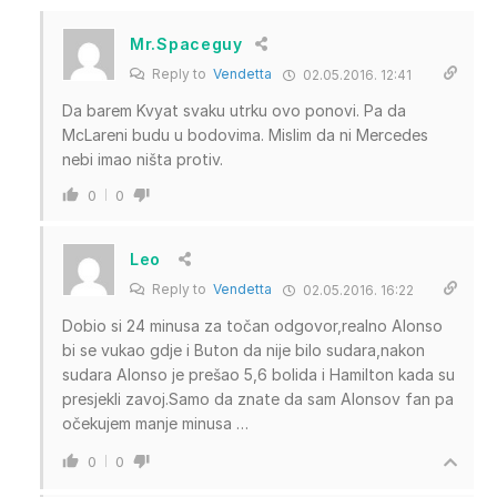
Mr.Spaceguy
Reply to
Vendetta
02.05.2016. 12:41
Da barem Kvyat svaku utrku ovo ponovi. Pa da
McLareni budu u bodovima. Mislim da ni Mercedes
nebi imao ništa protiv.
0
0
Leo
Reply to
Vendetta
02.05.2016. 16:22
Dobio si 24 minusa za točan odgovor,realno Alonso
bi se vukao gdje i Buton da nije bilo sudara,nakon
sudara Alonso je prešao 5,6 bolida i Hamilton kada su
presjekli zavoj.Samo da znate da sam Alonsov fan pa
očekujem manje minusa …
0
0