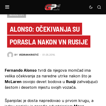
NOVOSTI F1
ALONSO: OČEKIVANJA SU
PORASLA NAKON VN RUSIJE
BY
VEDRAN KRISTIĆ
01.05.2016.
Fernando Alonso
tvrdi da njegova momčad ima
velika očekivanja za naredne utrke nakon što je
McLaren
osvojio devet bodova u
Rusiji
zahvaljujući
šestom i desetom mjestu svojih vozača.
Španjolac je dosta napredovao u prvom krugu, a