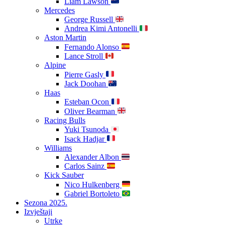
Liam Lawson
Mercedes
George Russell
Andrea Kimi Antonelli
Aston Martin
Fernando Alonso
Lance Stroll
Alpine
Pierre Gasly
Jack Doohan
Haas
Esteban Ocon
Oliver Bearman
Racing Bulls
Yuki Tsunoda
Isack Hadjar
Williams
Alexander Albon
Carlos Sainz
Kick Sauber
Nico Hulkenberg
Gabriel Bortoleto
Sezona 2025.
Izvještaji
Utrke