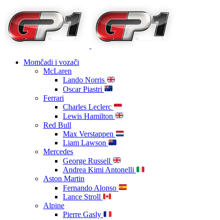
Momčadi i vozači
McLaren
Lando Norris
Oscar Piastri
Ferrari
Charles Leclerc
Lewis Hamilton
Red Bull
Max Verstappen
Liam Lawson
Mercedes
George Russell
Andrea Kimi Antonelli
Aston Martin
Fernando Alonso
Lance Stroll
Alpine
Pierre Gasly