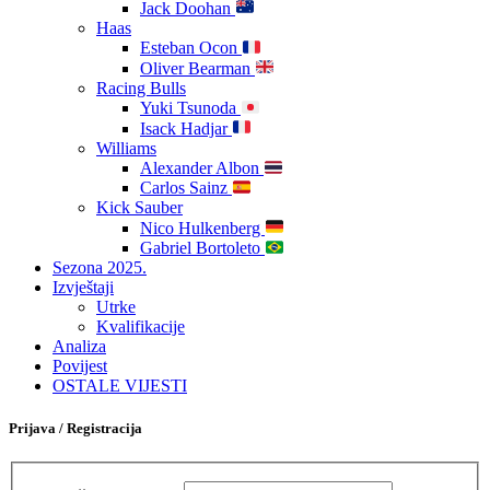
Jack Doohan
Haas
Esteban Ocon
Oliver Bearman
Racing Bulls
Yuki Tsunoda
Isack Hadjar
Williams
Alexander Albon
Carlos Sainz
Kick Sauber
Nico Hulkenberg
Gabriel Bortoleto
Sezona 2025.
Izvještaji
Utrke
Kvalifikacije
Analiza
Povijest
OSTALE VIJESTI
Prijava / Registracija