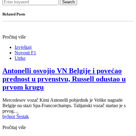
Search
Related Posts
Pročitaj više
Izvještaji
Novosti F1
Utrke
Antonelli osvojio VN Belgije i povećao
prednost u prvenstvu, Russell odustao u
prvom krugu
Mercedesov vozač Kimi Antonelli pobjednik je Velike nagrade
Belgije na stazi Spa-Francorchamps. Talijanski vozač startao je s
prvog…
by
Igor Šestak
Pročitaj više