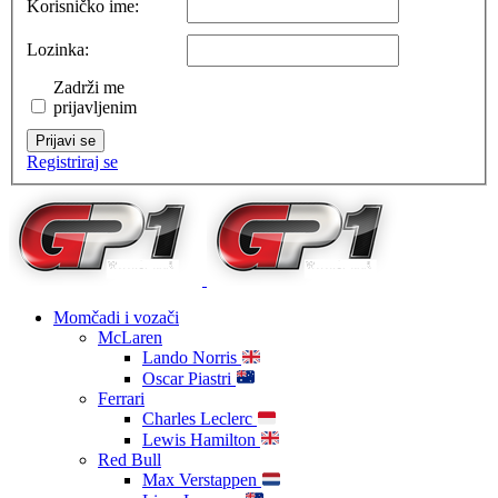
Korisničko ime:
Lozinka:
Zadrži me
prijavljenim
Prijavi se
Registriraj se
Momčadi i vozači
McLaren
Lando Norris
Oscar Piastri
Ferrari
Charles Leclerc
Lewis Hamilton
Red Bull
Max Verstappen