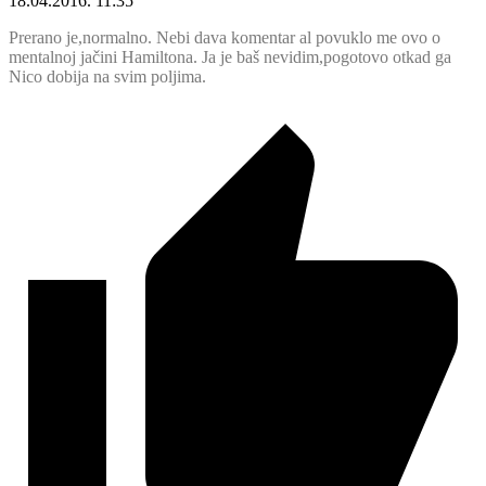
18.04.2016. 11:35
Prerano je,normalno. Nebi dava komentar al povuklo me ovo o
mentalnoj jačini Hamiltona. Ja je baš nevidim,pogotovo otkad ga
Nico dobija na svim poljima.