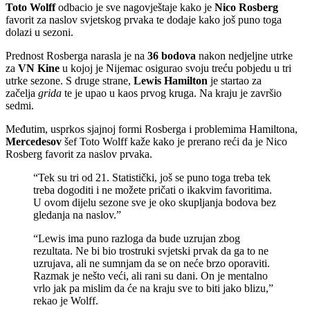
Toto Wolff
odbacio je sve nagovještaje kako je
Nico Rosberg
favorit za naslov svjetskog prvaka te dodaje kako još puno toga
dolazi u sezoni.
Prednost Rosberga narasla je na
36 bodova
nakon nedjeljne utrke
za
VN Kine
u kojoj je Nijemac osigurao svoju treću pobjedu u tri
utrke sezone. S druge strane,
Lewis Hamilton
je startao za
začelja
grida
te je upao u kaos prvog kruga. Na kraju je završio
sedmi.
Međutim, usprkos sjajnoj formi Rosberga i problemima Hamiltona,
Mercedesov
šef Toto Wolff kaže kako je prerano reći da je Nico
Rosberg favorit za naslov prvaka.
“Tek su tri od 21. Statistički, još se puno toga treba tek
treba dogoditi i ne možete pričati o ikakvim favoritima.
U ovom dijelu sezone sve je oko skupljanja bodova bez
gledanja na naslov.”
“Lewis ima puno razloga da bude uzrujan zbog
rezultata. Ne bi bio trostruki svjetski prvak da ga to ne
uzrujava, ali ne sumnjam da se on neće brzo oporaviti.
Razmak je nešto veći, ali rani su dani. On je mentalno
vrlo jak pa mislim da će na kraju sve to biti jako blizu,”
rekao je Wolff.