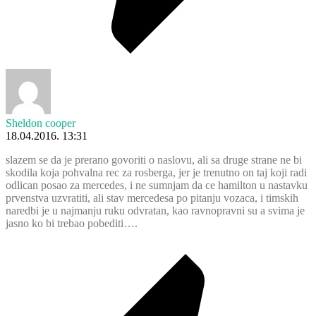
Sheldon cooper
18.04.2016. 13:31
slazem se da je prerano govoriti o naslovu, ali sa druge strane ne bi
skodila koja pohvalna rec za rosberga, jer je trenutno on taj koji radi
odlican posao za mercedes, i ne sumnjam da ce hamilton u nastavku
prvenstva uzvratiti, ali stav mercedesa po pitanju vozaca, i timskih
naredbi je u najmanju ruku odvratan, kao ravnopravni su a svima je
jasno ko bi trebao pobediti….