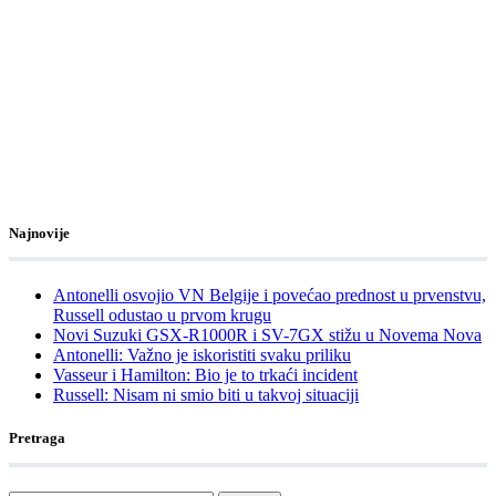
Najnovije
Antonelli osvojio VN Belgije i povećao prednost u prvenstvu,
Russell odustao u prvom krugu
Novi Suzuki GSX-R1000R i SV-7GX stižu u Novema Nova
Antonelli: Važno je iskoristiti svaku priliku
Vasseur i Hamilton: Bio je to trkaći incident
Russell: Nisam ni smio biti u takvoj situaciji
Pretraga