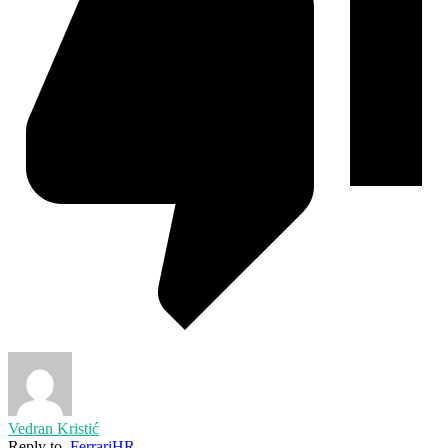
Vedran Kristić
Reply to
FerrariHR