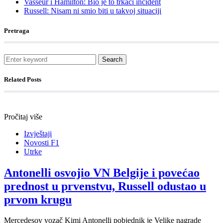
Vasseur i Hamilton: Bio je to trkaći incident
Russell: Nisam ni smio biti u takvoj situaciji
Pretraga
Search
Related Posts
Pročitaj više
Izvještaji
Novosti F1
Utrke
Antonelli osvojio VN Belgije i povećao
prednost u prvenstvu, Russell odustao u
prvom krugu
Mercedesov vozač Kimi Antonelli pobjednik je Velike nagrade