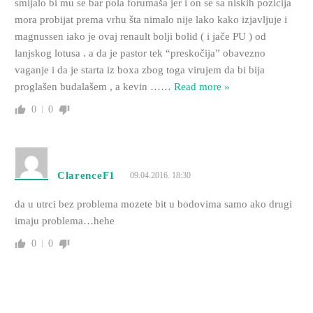
smijalo bi mu se bar pola forumaša jer i on se sa niskih pozicija
mora probijat prema vrhu šta nimalo nije lako kako izjavljuje i
magnussen iako je ovaj renault bolji bolid ( i jače PU ) od
lanjskog lotusa . a da je pastor tek “preskočija” obavezno
vaganje i da je starta iz boxa zbog toga virujem da bi bija
proglašen budalašem , a kevin …
…
Read more »
0
0
ClarenceF1
09.04.2016. 18:30
da u utrci bez problema mozete bit u bodovima samo ako drugi
imaju problema…hehe
0
0