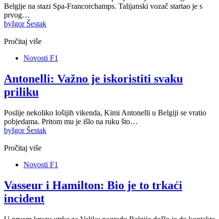
Belgije na stazi Spa-Francorchamps. Talijanski vozač startao je s
prvog…
by
Igor Šestak
Pročitaj više
Novosti F1
Antonelli: Važno je iskoristiti svaku
priliku
Poslije nekoliko lošijih vikenda, Kimi Antonelli u Belgiji se vratio
pobjedama. Pritom mu je išlo na ruku što…
by
Igor Šestak
Pročitaj više
Novosti F1
Vasseur i Hamilton: Bio je to trkaći
incident