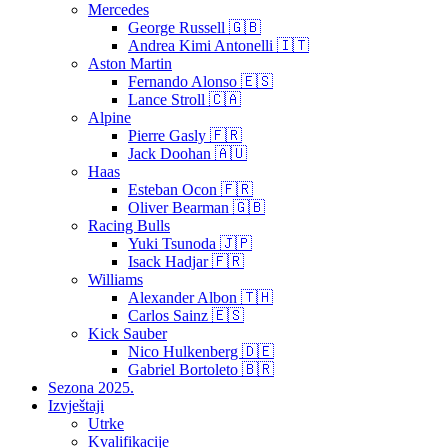
Mercedes
George Russell 🇬🇧
Andrea Kimi Antonelli 🇮🇹
Aston Martin
Fernando Alonso 🇪🇸
Lance Stroll 🇨🇦
Alpine
Pierre Gasly 🇫🇷
Jack Doohan 🇦🇺
Haas
Esteban Ocon 🇫🇷
Oliver Bearman 🇬🇧
Racing Bulls
Yuki Tsunoda 🇯🇵
Isack Hadjar 🇫🇷
Williams
Alexander Albon 🇹🇭
Carlos Sainz 🇪🇸
Kick Sauber
Nico Hulkenberg 🇩🇪
Gabriel Bortoleto 🇧🇷
Sezona 2025.
Izvještaji
Utrke
Kvalifikacije