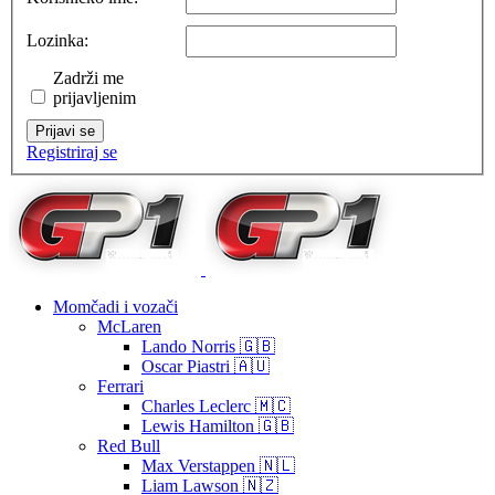
Lozinka:
Zadrži me
prijavljenim
Prijavi se
Registriraj se
Momčadi i vozači
McLaren
Lando Norris 🇬🇧
Oscar Piastri 🇦🇺
Ferrari
Charles Leclerc 🇲🇨
Lewis Hamilton 🇬🇧
Red Bull
Max Verstappen 🇳🇱
Liam Lawson 🇳🇿