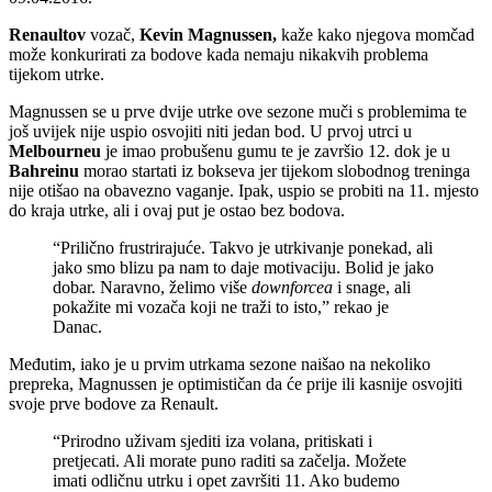
Renaultov
vozač,
Kevin Magnussen,
kaže kako njegova momčad
može konkurirati za bodove kada nemaju nikakvih problema
tijekom utrke.
Magnussen se u prve dvije utrke ove sezone muči s problemima te
još uvijek nije uspio osvojiti niti jedan bod. U prvoj utrci u
Melbourneu
je imao probušenu gumu te je završio 12. dok je u
Bahreinu
morao startati iz bokseva jer tijekom slobodnog treninga
nije otišao na obavezno vaganje. Ipak, uspio se probiti na 11. mjesto
do kraja utrke, ali i ovaj put je ostao bez bodova.
“Prilično frustrirajuće. Takvo je utrkivanje ponekad, ali
jako smo blizu pa nam to daje motivaciju. Bolid je jako
dobar. Naravno, želimo više
downforcea
i snage, ali
pokažite mi vozača koji ne traži to isto,” rekao je
Danac.
Međutim, iako je u prvim utrkama sezone naišao na nekoliko
prepreka, Magnussen je optimističan da će prije ili kasnije osvojiti
svoje prve bodove za Renault.
“Prirodno uživam sjediti iza volana, pritiskati i
pretjecati. Ali morate puno raditi sa začelja. Možete
imati odličnu utrku i opet završiti 11. Ako budemo