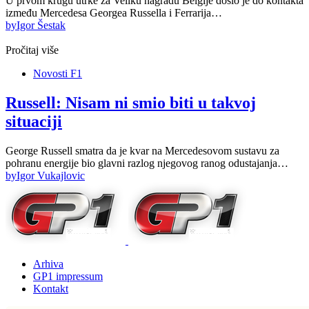
U prvom krugu utrke za Veliku nagradu Belgije došlo je do kontakta
između Mercedesa Georgea Russella i Ferrarija…
by
Igor Šestak
Pročitaj više
Novosti F1
Russell: Nisam ni smio biti u takvoj
situaciji
George Russell smatra da je kvar na Mercedesovom sustavu za
pohranu energije bio glavni razlog njegovog ranog odustajanja…
by
Igor Vukajlovic
Arhiva
GP1 impressum
Kontakt