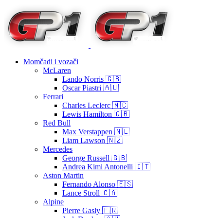
Momčadi i vozači
McLaren
Lando Norris 🇬🇧
Oscar Piastri 🇦🇺
Ferrari
Charles Leclerc 🇲🇨
Lewis Hamilton 🇬🇧
Red Bull
Max Verstappen 🇳🇱
Liam Lawson 🇳🇿
Mercedes
George Russell 🇬🇧
Andrea Kimi Antonelli 🇮🇹
Aston Martin
Fernando Alonso 🇪🇸
Lance Stroll 🇨🇦
Alpine
Pierre Gasly 🇫🇷