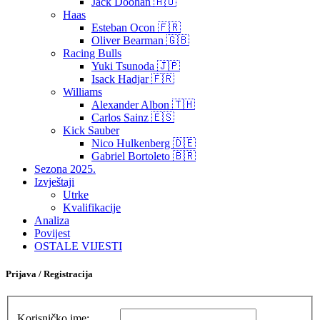
Jack Doohan 🇦🇺
Haas
Esteban Ocon 🇫🇷
Oliver Bearman 🇬🇧
Racing Bulls
Yuki Tsunoda 🇯🇵
Isack Hadjar 🇫🇷
Williams
Alexander Albon 🇹🇭
Carlos Sainz 🇪🇸
Kick Sauber
Nico Hulkenberg 🇩🇪
Gabriel Bortoleto 🇧🇷
Sezona 2025.
Izvještaji
Utrke
Kvalifikacije
Analiza
Povijest
OSTALE VIJESTI
Prijava / Registracija
Korisničko ime: