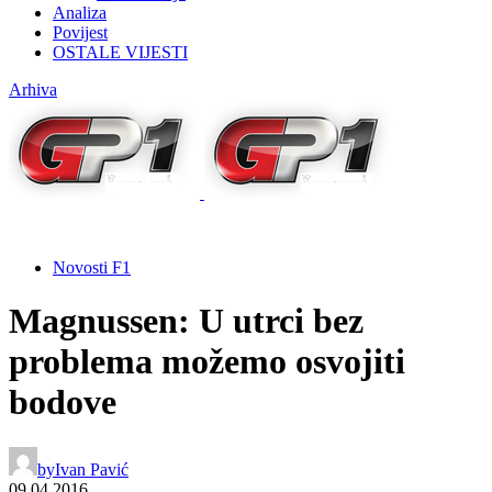
Analiza
Povijest
OSTALE VIJESTI
Arhiva
Novosti F1
Magnussen: U utrci bez
problema možemo osvojiti
bodove
by
Ivan Pavić
09.04.2016.