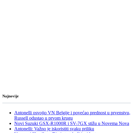
Najnovije
Antonelli osvojio VN Belgije i povećao prednost u prvenstvu,
Russell odustao u prvom krugu
Novi Suzuki GSX-R1000R i SV-7GX stižu u Novema Nova
Antonelli: Važno je iskoristiti svaku priliku