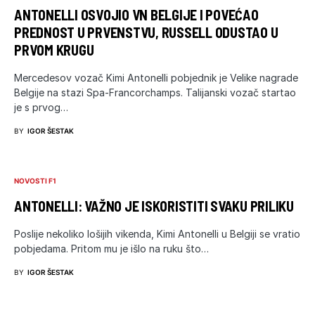
ANTONELLI OSVOJIO VN BELGIJE I POVEĆAO
PREDNOST U PRVENSTVU, RUSSELL ODUSTAO U
PRVOM KRUGU
Mercedesov vozač Kimi Antonelli pobjednik je Velike nagrade
Belgije na stazi Spa-Francorchamps. Talijanski vozač startao
je s prvog…
BY
IGOR ŠESTAK
NOVOSTI F1
ANTONELLI: VAŽNO JE ISKORISTITI SVAKU PRILIKU
Poslije nekoliko lošijih vikenda, Kimi Antonelli u Belgiji se vratio
pobjedama. Pritom mu je išlo na ruku što…
BY
IGOR ŠESTAK