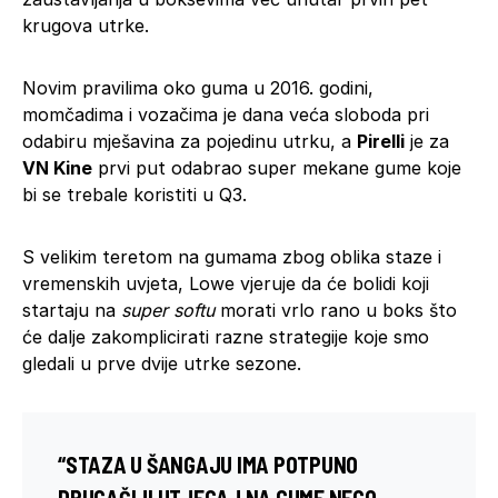
krugova utrke.
Novim pravilima oko guma u 2016. godini,
momčadima i vozačima je dana veća sloboda pri
odabiru mješavina za pojedinu utrku, a
Pirelli
je za
VN Kine
prvi put odabrao super mekane gume koje
bi se trebale koristiti u Q3.
S velikim teretom na gumama zbog oblika staze i
vremenskih uvjeta, Lowe vjeruje da će bolidi koji
startaju na
super softu
morati vrlo rano u boks što
će dalje zakomplicirati razne strategije koje smo
gledali u prve dvije utrke sezone.
“STAZA U ŠANGAJU IMA POTPUNO
DRUGAČIJI UTJECAJ NA GUME NEGO