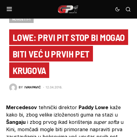
NOVOSTI F1
LOWE: PRVI PIT STOP BI MOGAO
BITI VEĆ U PRVIH PET
KRUGOVA
BY
IVAN PAVIĆ
12.04.2016.
Mercedesov
tehnički direktor
Paddy Lowe
kaže
kako bi, zbog velike izloženosti guma na stazi u
Šangaju
i zbog prvog ikad korištenja
super softa
u
Kini, momčadi mogle biti primorane napraviti prva
zaustavljanja u boksevima već unutar prvih pet