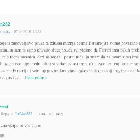
an282
to
west
07.04.2016. 13:33
 koje ti zadovoljstvo pruza ta zdusna mrznja prema Ferrari-ju i svime povezano
ntar..tu sam te samo uhvatio slucajno..da,svi vidimo da Ferrari ima nekih prob
a vrlo tocna recenica..drzi se svoga i postuj tuđe..ja znam da na ovom siteu ima
alima..to isto nije uredu..ali ti si vidim svima trn u oku..zato jer tvoji komentar
 prema Ferrariju i svim njegovim fanovima..tako da ako postoji mrvica sportsk
ma pusti da
…
Read more »
west
Reply to
IceMan282
07.04.2016. 14:21
zna skupo bi vas platio!