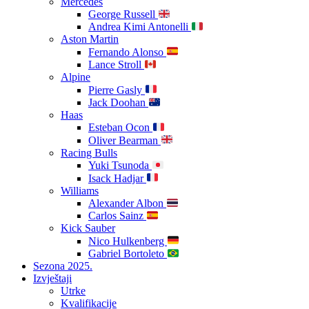
Mercedes
George Russell
Andrea Kimi Antonelli
Aston Martin
Fernando Alonso
Lance Stroll
Alpine
Pierre Gasly
Jack Doohan
Haas
Esteban Ocon
Oliver Bearman
Racing Bulls
Yuki Tsunoda
Isack Hadjar
Williams
Alexander Albon
Carlos Sainz
Kick Sauber
Nico Hulkenberg
Gabriel Bortoleto
Sezona 2025.
Izvještaji
Utrke
Kvalifikacije