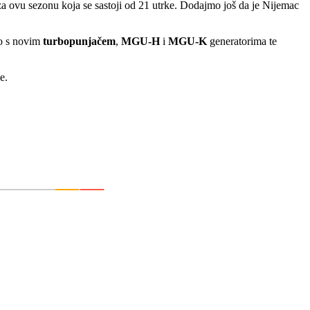
za ovu sezonu koja se sastoji od 21 utrke. Dodajmo još da je Nijemac
o s novim
turbopunjačem
,
MGU-H
i
MGU-K
generatorima te
e.