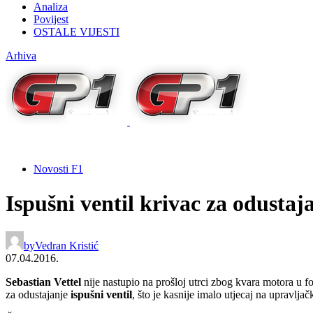
Analiza
Povijest
OSTALE VIJESTI
Arhiva
Novosti F1
Ispušni ventil krivac za odusta
by
Vedran Kristić
07.04.2016.
Sebastian Vettel
nije nastupio na prošloj utrci zbog kvara motora u 
za odustajanje
ispušni ventil
, što je kasnije imalo utjecaj na upravlja