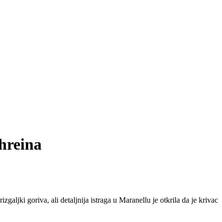
ahreina
zgaljki goriva, ali detaljnija istraga u Maranellu je otkrila da je krivac