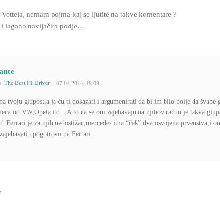
Vettela, nemam pojma kaj se ljutite na takve komentare ?
a i lagano navijačko podje…
ante
to
The Best F1 Driver
07.04.2016. 19:09
 na tvoju glupost,a ja ću ti dokazati i argumenirati da bi im bilo bolje da švabe 
meća od VW,Opela itd…A to da se oni zajebavaju na njihov račun je takva glup
ao! Ferrari je za njih nedostižan,mercedes ima “čak” dva osvojena prvenstva,i o
se zajebavatio pogotrovo na Ferrari…
7