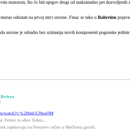
ovim motorom, što će biti njegov drugi od maksimalno pet dozvoljenih 
orao odustati na prvoj utrci sezone. Finac se tako u
Bahreinu
pojavi
enda sezone je odradio bez uzimanja novih komponenti pogonske jedinic
 Driver
0
.com/watch?v=L2HmCGNpaOM
: Fehler in allen Teilen…
 tak zajebavaju na Ferrariev račun u Mečkinoj garaži.