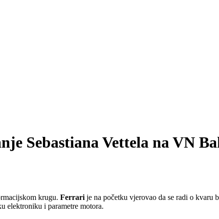
janje Sebastiana Vettela na VN B
formacijskom krugu.
Ferrari
je na početku vjerovao da se radi o kvaru bri
čku elektroniku i parametre motora.