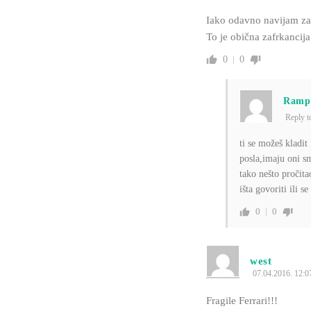
Iako odavno navijam za 
To je obična zafrkancij
0
0
Ramp
Reply 
ti se možeš kladit
posla,imaju oni s
tako nešto pročit
išta govoriti ili 
0
0
west
07.04.2016. 12:0
Fragile Ferrari!!!