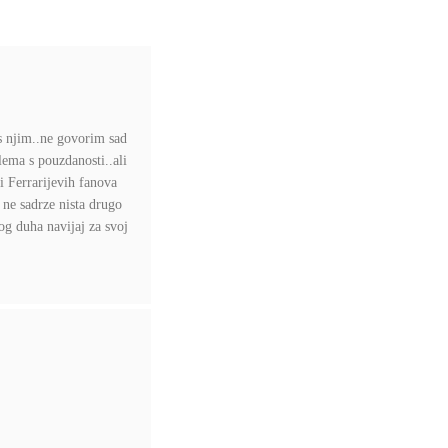
 s njim..ne govorim sad
lema s pouzdanosti..ali
 i Ferrarijevih fanova
i ne sadrze nista drugo
og duha navijaj za svoj