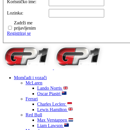
Korisničko ime:
Lozinka:
Zadrži me
prijavljenim
Registriraj se
Momčadi i vozači
McLaren
Lando Norris
Oscar Piastri
Ferrari
Charles Leclerc
Lewis Hamilton
Red Bull
Max Verstappen
Liam Lawson