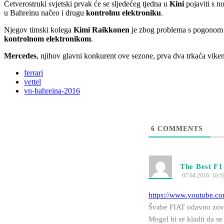
Četverostruki svjetski prvak će se sljedećeg tjedna u
Kini
pojaviti s n
u Bahreinu načeo i drugu
kontrolnu elektroniku
.
Njegov timski kolega
Kimi Raikkonen
je zbog problema s pogonom m
kontrolnom elektronikom
.
Mercedes
, njihov glavni konkurent ove sezone, prva dva trkaća vik
ferrari
vettel
vn-bahreina-2016
6
COMMENTS
The Best F1
07.04.2016. 18:5
https://www.youtube
Švabe FIAT odavno zovu
Mogel bi se kladit da se