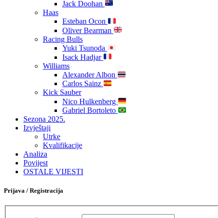
Jack Doohan
Haas
Esteban Ocon
Oliver Bearman
Racing Bulls
Yuki Tsunoda
Isack Hadjar
Williams
Alexander Albon
Carlos Sainz
Kick Sauber
Nico Hulkenberg
Gabriel Bortoleto
Sezona 2025.
Izvještaji
Utrke
Kvalifikacije
Analiza
Povijest
OSTALE VIJESTI
Prijava / Registracija