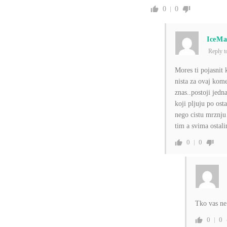
0
0
IceM
Reply 
Mores ti pojasnit
nista za ovaj kome
znas..postoji jedn
koji pljuju po ost
nego cistu mrznju
tim a svima ostali
0
0
Tko vas ne 
0
0