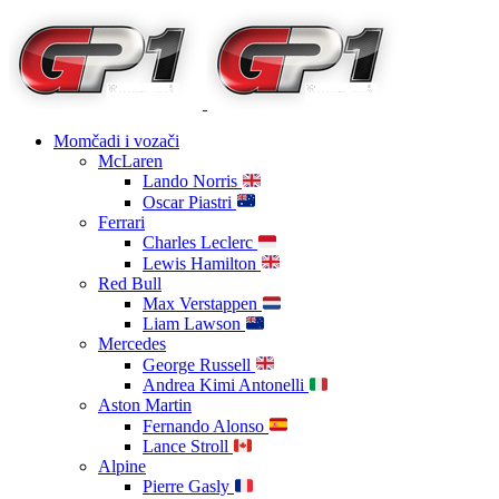
Momčadi i vozači
McLaren
Lando Norris
Oscar Piastri
Ferrari
Charles Leclerc
Lewis Hamilton
Red Bull
Max Verstappen
Liam Lawson
Mercedes
George Russell
Andrea Kimi Antonelli
Aston Martin
Fernando Alonso
Lance Stroll
Alpine
Pierre Gasly