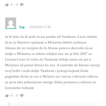
0
0
fap
04.04.2016. 17:49
Ja bi reko da ih malo hvata panika od Vandorna .Licno mislim
da je za Batonov opstanak u Mclarenu debelo zasluzan
Alonso.Jer ne verujem da bi Alonso ponovo dozvolio da se
nadje u Mclarenu sa nekim rukijem kao sto je bilo 2007 sa
Luisom.Licno bi voleo da Vandorne dobije sansu sto pre u
Mclarenu ali pored Alonsa ko zna .A zamislite da Alonso razvija
ovaj bolid i onda dodje Vandorne i pokupi kajmak.Kada
pogledate decko je seo u Mclaren sav srecan i odvozio odlicno
za prvu trku jednostavno mnogo dobra promena u odnosu na
konstantno kukanje
0
0