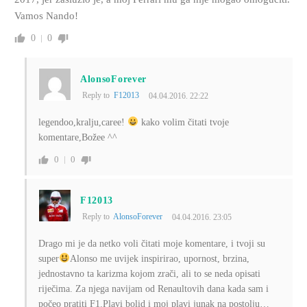
Vamos Nando!
0
0
AlonsoForever
Reply to
F12013
04.04.2016. 22:22
legendoo,kralju,caree!
kako volim čitati tvoje
komentare,Božee ^^
0
0
F12013
Reply to
AlonsoForever
04.04.2016. 23:05
Drago mi je da netko voli čitati moje komentare, i tvoji su
super
Alonso me uvijek inspirirao, upornost, brzina,
jednostavno ta karizma kojom zrači, ali to se neda opisati
riječima. Za njega navijam od Renaultovih dana kada sam i
počeo pratiti F1.Plavi bolid i moj plavi junak na postolju…