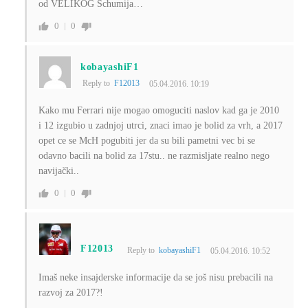
od VELIKOG Schumija…
0
0
kobayashiF1
Reply to
F12013
05.04.2016. 10:19
Kako mu Ferrari nije mogao omoguciti naslov kad ga je 2010
i 12 izgubio u zadnjoj utrci, znaci imao je bolid za vrh, a 2017
opet ce se McH pogubiti jer da su bili pametni vec bi se
odavno bacili na bolid za 17stu.. ne razmisljate realno nego
navijački..
0
0
F12013
Reply to
kobayashiF1
05.04.2016. 10:52
Imaš neke insajderske informacije da se još nisu prebacili na
razvoj za 2017?!