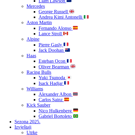
Liam Lawson
Mercedes
George Russell
Andrea Kimi Antonelli
Aston Martin
Fernando Alonso
Lance Stroll
Alpine
Pierre Gasly
Jack Doohan
Haas
Esteban Ocon
Oliver Bearman
Racing Bulls
Yuki Tsunoda
Isack Hadjar
Williams
Alexander Albon
Carlos Sainz
Kick Sauber
Nico Hulkenberg
Gabriel Bortoleto
Sezona 2025.
Izvještaji
Utrke