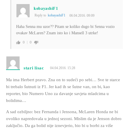
kobayashiF1
Reply to
kobayashiF1
06.04.2016. 09:09
Haha Senna mu uzor?? Pitam se koliko dugo bi Senna vozio
ovakav McLaren? Znam isto ko i Mansell 3 utrke!
0
0
stari lisac
04.04.2016. 15:28
Ma ima Herbert pravo. Zna on to sudeći po sebi… Sve te starce
bi trebalo šutnuti iz F1. Jer kad ih se šutne van, on bi, kao
reporter, bio Numero Uno za davanje savjeta mladcima u
bolidima…
A sad ozbiljno: bez Fernanda i Jensona, McLaren Honda ne bi
ovoliko napredovala u jednoj sezoni. Mislim da je Jenson dobro
zaključio. Da ga bolid nije iznevjerio, bio bi u borbi za više