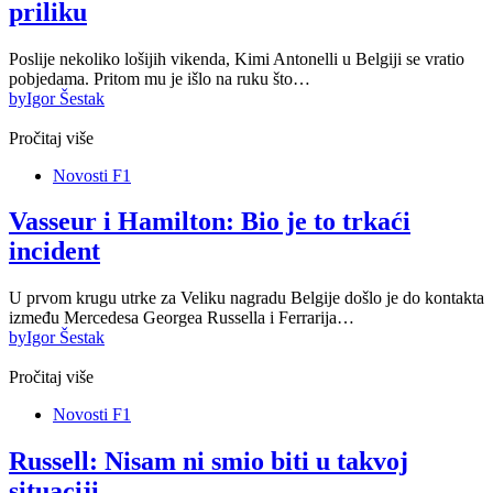
priliku
Poslije nekoliko lošijih vikenda, Kimi Antonelli u Belgiji se vratio
pobjedama. Pritom mu je išlo na ruku što…
by
Igor Šestak
Pročitaj više
Novosti F1
Vasseur i Hamilton: Bio je to trkaći
incident
U prvom krugu utrke za Veliku nagradu Belgije došlo je do kontakta
između Mercedesa Georgea Russella i Ferrarija…
by
Igor Šestak
Pročitaj više
Novosti F1
Russell: Nisam ni smio biti u takvoj
situaciji