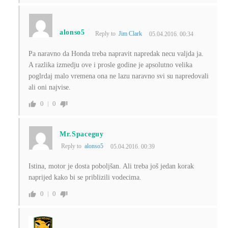
alonso5
Reply to
Jim Clark
05.04.2016. 00:34
Pa naravno da Honda treba napravit napredak necu valjda ja.
A razlika izmedju ove i prosle godine je apsolutno velika
poglrdaj malo vremena ona ne lazu naravno svi su napredovali
ali oni najvise.
0
0
Mr.Spaceguy
Reply to
alonso5
05.04.2016. 00:39
Istina, motor je dosta poboljšan. Ali treba još jedan korak
naprijed kako bi se priblizili vodecima.
0
0