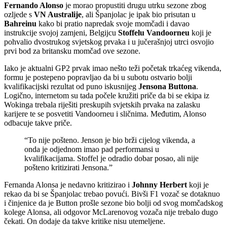
Fernando Alonso
je morao propustiti drugu utrku sezone zbog
ozljede s
VN Australije
, ali Španjolac je ipak bio prisutan u
Bahreinu
kako bi pratio napredak svoje momčadi i davao
instrukcije svojoj zamjeni, Belgijcu
Stoffelu Vandoorneu
koji je
pohvalio dvostrukog svjetskog prvaka i u jučerašnjoj utrci osvojio
prvi bod za britansku momčad ove sezone.
Iako je aktualni GP2 prvak imao nešto teži početak trkaćeg vikenda,
formu je postepeno popravljao da bi u subotu ostvario bolji
kvalifikacijski rezultat od puno iskusnijeg
Jensona Buttona
.
Logično, internetom su tada počele kružiti priče da bi se ekipa iz
Wokinga trebala riješiti preskupih svjetskih prvaka na zalasku
karijere te se posvetiti Vandoorneu i sličnima. Međutim, Alonso
odbacuje takve priče.
“To nije pošteno. Jenson je bio brži cijelog vikenda, a
onda je odjednom imao pad performansi u
kvalifikacijama. Stoffel je odradio dobar posao, ali nije
pošteno kritizirati Jensona.”
Fernanda Alonsa je nedavno kritizirao i
Johnny Herbert
koji je
rekao da bi se Španjolac trebao povući. Bivši F1 vozač se dotaknuo
i činjenice da je Button prošle sezone bio bolji od svog momčadskog
kolege Alonsa, ali odgovor McLarenovog vozača nije trebalo dugo
čekati. On dodaje da takve kritike nisu utemeljene.