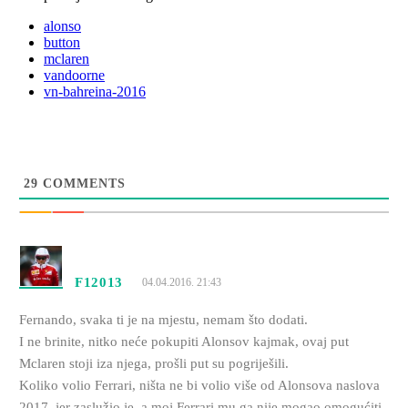
alonso
button
mclaren
vandoorne
vn-bahreina-2016
29
COMMENTS
F12013
04.04.2016. 21:43
Fernando, svaka ti je na mjestu, nemam što dodati.
I ne brinite, nitko neće pokupiti Alonsov kajmak, ovaj put
Mclaren stoji iza njega, prošli put su pogriješili.
Koliko volio Ferrari, ništa ne bi volio više od Alonsova naslova
2017, jer zaslužio je, a moj Ferrari mu ga nije mogao omogućiti.