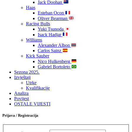
Jack Doohan
Haas
Esteban Ocon
Oliver Bearman
Racing Bulls
Yuki Tsunoda
Isack Hadjar
Williams
Alexander Albon
Carlos Sainz
Kick Sauber
Nico Hulkenberg
Gabriel Bortoleto
Sezona 2025.
Izvještaji
Utrke
Kvalifikacije
Analiza
Povijest
OSTALE VIJESTI
Prijava / Registracija