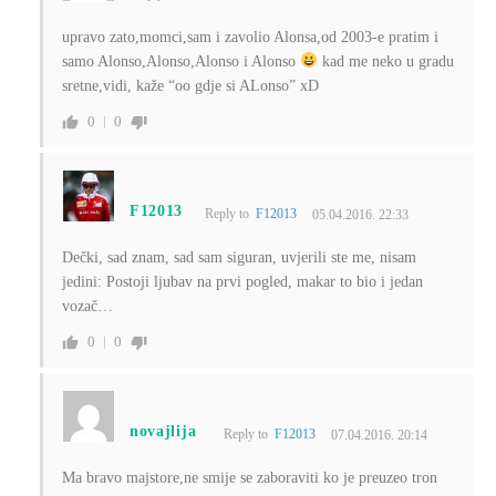
upravo zato,momci,sam i zavolio Alonsa,od 2003-e pratim i
samo Alonso,Alonso,Alonso i Alonso
kad me neko u gradu
sretne,vidi, kaže “oo gdje si ALonso” xD
0
0
F12013
Reply to
F12013
05.04.2016. 22:33
Dečki, sad znam, sad sam siguran, uvjerili ste me, nisam
jedini: Postoji ljubav na prvi pogled, makar to bio i jedan
vozač…
0
0
novajlija
Reply to
F12013
07.04.2016. 20:14
Ma bravo majstore,ne smije se zaboraviti ko je preuzeo tron