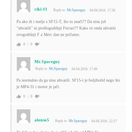
ciki-f1
Reply to
Mr.Spaceguy
04.04.2016. 17:30
Pa ako ih i melje s SF15-T, što to znači?? Da nisu još
“uhvatili” ni prošlogodišnji Ferrari?? Kako će onda uhvatiti
ovogodišnji F a Merc dan ne pričamo.
0
0
Mr.Spaceguy
Reply to
Mr.Spaceguy
04.04.2016. 17:49
Pa normalno da ga nisu uhvatili. SF15-t je boljibolid nego što
je MP4-31 i motor je jači.
0
0
alonso5
Reply to
Mr.Spaceguy
04.04.2016. 22:27