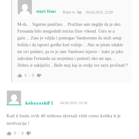
stari lisac
Reply to
fap
04.04.2016. 22:09
M-da… Sigurno paničare… Pročitao sam negdje da je oko
Fernanda bilo neugodnih mirisa čitav vikend. Usro se u
gaće… Zato je valjda i pomogao Vandoorneu da složi setup
bolida i da ispravi greške kod vožnje… Ako se pitate odakle
mi ovi podatci, pa to je sam Vandoore izjavio – kako je jako
zahvalan Fernandu na savjetima i pomoći oko set upa…
Dobro si zaključio…Bože moj kaj se ovdje sve neće pročitati!?
0
0
kobayashiF1
04.04.2016. 16:34
Kad ti budu ovih 40 miliona skresali vidit cemo kolika ti je
motivacija !
0
0