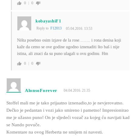
0
0
kobayashiF1
Reply to
F12013
05.04.2016. 13:53
Ništa posebno osim izjave de la rose…….. i rona denisa koji
kaže da cemo se ove godine ugodno iznenaditi što baš i nije
istina, ali znaci da su puno ulagali u ovu godinu. Hm
0
0
AlonsoForever
04.04.2016. 21:35
Stoffel mali me je tako prijaatno iznenadio,to je nevjerovatno.
Dečko je pedantan i vozi jako smireno i pametno! Impresionirao
me je užasno puno! On je sljedeći vozač za kojeg ću navijati kad
se Nando povuče.
Komentare na ovog Herberta ne smijem ni navesti.