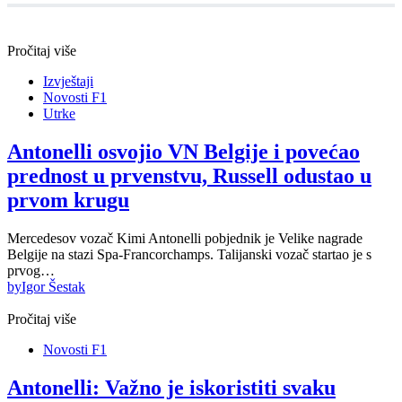
Pročitaj više
Izvještaji
Novosti F1
Utrke
Antonelli osvojio VN Belgije i povećao
prednost u prvenstvu, Russell odustao u
prvom krugu
Mercedesov vozač Kimi Antonelli pobjednik je Velike nagrade
Belgije na stazi Spa-Francorchamps. Talijanski vozač startao je s
prvog…
by
Igor Šestak
Pročitaj više
Novosti F1
Antonelli: Važno je iskoristiti svaku