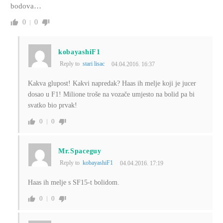
bodova…
0
0
kobayashiF1
Reply to
stari lisac
04.04.2016. 16:37
Kakva glupost! Kakvi napredak? Haas ih melje koji je jucer
dosao u F1! Milione troše na vozače umjesto na bolid pa bi
svatko bio prvak!
0
0
Mr.Spaceguy
Reply to
kobayashiF1
04.04.2016. 17:19
Haas ih melje s SF15-t bolidom.
0
0