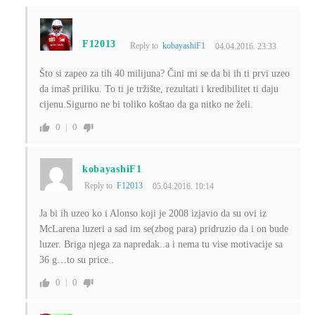
F12013
Reply to
kobayashiF1
04.04.2016. 23:33
Što si zapeo za tih 40 milijuna? Čini mi se da bi ih ti prvi uzeo
da imaš priliku. To ti je tržište, rezultati i kredibilitet ti daju
cijenu.Sigurno ne bi toliko koštao da ga nitko ne želi.
0
0
kobayashiF1
Reply to
F12013
05.04.2016. 10:14
Ja bi ih uzeo ko i Alonso koji je 2008 izjavio da su ovi iz
McLarena luzeri a sad im se(zbog para) pridruzio da i on bude
luzer. Briga njega za napredak..a i nema tu vise motivacije sa
36 g…to su price..
0
0