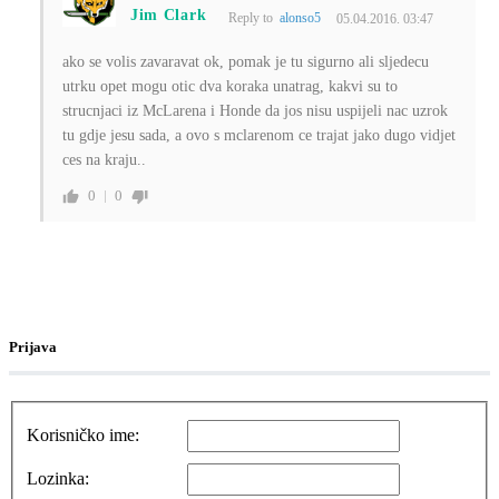
Jim Clark
Reply to
alonso5
05.04.2016. 03:47
ako se volis zavaravat ok, pomak je tu sigurno ali sljedecu
utrku opet mogu otic dva koraka unatrag, kakvi su to
strucnjaci iz McLarena i Honde da jos nisu uspijeli nac uzrok
tu gdje jesu sada, a ovo s mclarenom ce trajat jako dugo vidjet
ces na kraju..
0
0
Prijava
Korisničko ime:
Lozinka: