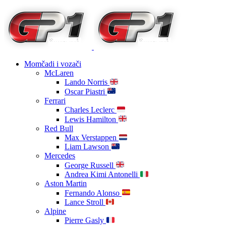
Momčadi i vozači
McLaren
Lando Norris
Oscar Piastri
Ferrari
Charles Leclerc
Lewis Hamilton
Red Bull
Max Verstappen
Liam Lawson
Mercedes
George Russell
Andrea Kimi Antonelli
Aston Martin
Fernando Alonso
Lance Stroll
Alpine
Pierre Gasly