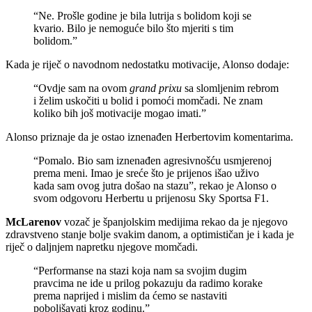
“Ne. Prošle godine je bila lutrija s bolidom koji se
kvario. Bilo je nemoguće bilo što mjeriti s tim
bolidom.”
Kada je riječ o navodnom nedostatku motivacije, Alonso dodaje:
“Ovdje sam na ovom
grand prixu
sa slomljenim rebrom
i želim uskočiti u bolid i pomoći momčadi. Ne znam
koliko bih još motivacije mogao imati.”
Alonso priznaje da je ostao iznenađen Herbertovim komentarima.
“Pomalo. Bio sam iznenađen agresivnošću usmjerenoj
prema meni. Imao je sreće što je prijenos išao uživo
kada sam ovog jutra došao na stazu”, rekao je Alonso o
svom odgovoru Herbertu u prijenosu Sky Sportsa F1.
McLarenov
vozač je španjolskim medijima rekao da je njegovo
zdravstveno stanje bolje svakim danom, a optimističan je i kada je
riječ o daljnjem napretku njegove momčadi.
“Performanse na stazi koja nam sa svojim dugim
pravcima ne ide u prilog pokazuju da radimo korake
prema naprijed i mislim da ćemo se nastaviti
poboljšavati kroz godinu.”