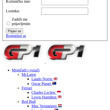
Korisničko ime:
Lozinka:
Zadrži me
prijavljenim
Prijavi se
Registriraj se
Momčadi i vozači
McLaren
Lando Norris
Oscar Piastri
Ferrari
Charles Leclerc
Lewis Hamilton
Red Bull
Max Verstappen