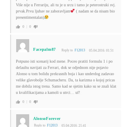
Više nije u Ferrariju, ali tu je u srcu i tamo je peterostruki svj.
prvak.Prvu ljubav ne zaboravljam
( nadam se da nisam bio
presentimentalan)
0
0
Facepalm87
Reply to
F12013
05.04.2016. 01:51
Potpuno isti scenarij kod mene. Poceo pratiti formulu 1 i po
defaultu navijati za Ferrari, dok se odjednom nije pojavio
Alonso u tom bolidu prekrasnih boja i kao underdog zadavao
velike glavobolje Schumacheru. Da, ta karizma o kojoj pricas
me dobila istog trena. Samo kad se sjetim kako su se znali klat
u kvalifikacijama a kamoli u utrci… uf!
0
0
AlonsoForever
Reply to
F12013
05.04.2016. 21:41