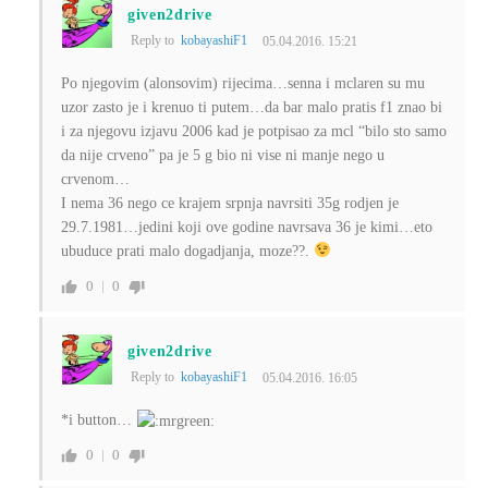
given2drive
Reply to
kobayashiF1
05.04.2016. 15:21
Po njegovim (alonsovim) rijecima…senna i mclaren su mu
uzor zasto je i krenuo ti putem…da bar malo pratis f1 znao bi
i za njegovu izjavu 2006 kad je potpisao za mcl “bilo sto samo
da nije crveno” pa je 5 g bio ni vise ni manje nego u
crvenom…
I nema 36 nego ce krajem srpnja navrsiti 35g rodjen je
29.7.1981…jedini koji ove godine navrsava 36 je kimi…eto
ubuduce prati malo dogadjanja, moze??.
0
0
given2drive
Reply to
kobayashiF1
05.04.2016. 16:05
*i button…
0
0