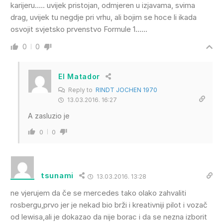
karijeru….. uvijek pristojan, odmjeren u izjavama, svima
drag, uvijek tu negdje pri vrhu, ali bojim se hoce li ikada
osvojit svjetsko prvenstvo Formule 1……
0
0
El Matador
Reply to
RINDT JOCHEN 1970
13.03.2016. 16:27
A zasluzio je
0
0
tsunami
13.03.2016. 13:28
ne vjerujem da če se mercedes tako olako zahvaliti
rosbergu,prvo jer je nekad bio brži i kreativniji pilot i vozač
od lewisa,ali je dokazao da nije borac i da se nezna izborit