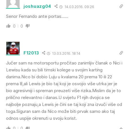
joshuazg04
14.03.2016. 09:26
Senor Fernando ante portas……
0
0
F12013
13.03.2016. 18:14
Jučer sam na motorsportu pročitao zanimljiv članak o Nici i
Lewisu kada su bili timski kolege u svojim karting
danima.Nico bi dobio Luju u kvalama 20 prema 10 ili 22
prema 8,ali Lewis je bio taj koji je osvojio više utrka jer je
bio agresivniji i spreman preuzeti više rizika.Mislim da je to
prilično relevantno i danas.U svijetu F1 njih dvojica se
najbolje poznaju,a Lewis je čini se taj koji zna izvuči više od
toga.Siguran sam da Nico može biti prvak samo ako taj
odnos uspije okrenuti u svoju korist.
0
0