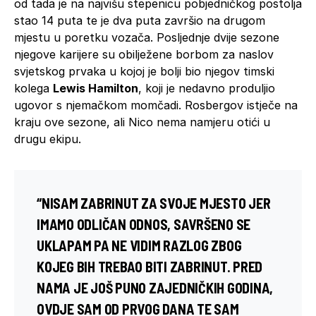
od tada je na najvišu stepenicu pobjedničkog postolja
stao 14 puta te je dva puta završio na drugom
mjestu u poretku vozača. Posljednje dvije sezone
njegove karijere su obilježene borbom za naslov
svjetskog prvaka u kojoj je bolji bio njegov timski
kolega
Lewis Hamilton
, koji je nedavno produljio
ugovor s njemačkom momčadi. Rosbergov istječe na
kraju ove sezone, ali Nico nema namjeru otići u
drugu ekipu.
“NISAM ZABRINUT ZA SVOJE MJESTO JER
IMAMO ODLIČAN ODNOS, SAVRŠENO SE
UKLAPAM PA NE VIDIM RAZLOG ZBOG
KOJEG BIH TREBAO BITI ZABRINUT. PRED
NAMA JE JOŠ PUNO ZAJEDNIČKIH GODINA,
OVDJE SAM OD PRVOG DANA TE SAM