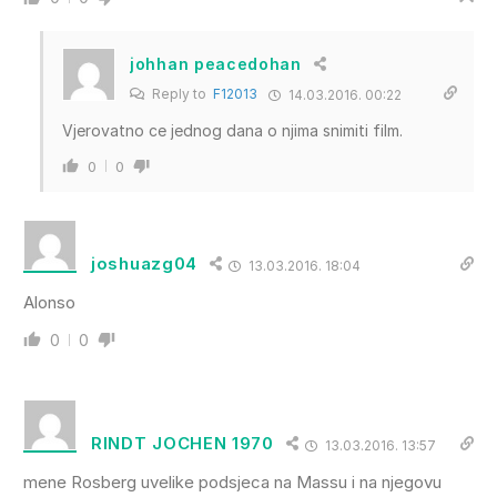
johhan peacedohan
Reply to
F12013
14.03.2016. 00:22
Vjerovatno ce jednog dana o njima snimiti film.
0
0
joshuazg04
13.03.2016. 18:04
Alonso
0
0
RINDT JOCHEN 1970
13.03.2016. 13:57
mene Rosberg uvelike podsjeca na Massu i na njegovu