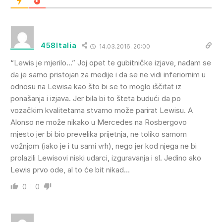
458Italia
14.03.2016. 20:00
“Lewis je mjerilo…” Joj opet te gubitničke izjave, nadam se
da je samo pristojan za medije i da se ne vidi inferiornim u
odnosu na Lewisa kao što bi se to moglo iščitat iz
ponašanja i izjava. Jer bila bi to šteta budući da po
vozačkim kvalitetama stvarno može parirat Lewisu. A
Alonso ne može nikako u Mercedes na Rosbergovo
mjesto jer bi bio prevelika prijetnja, ne toliko samom
vožnjom (iako je i tu sami vrh), nego jer kod njega ne bi
prolazili Lewisovi niski udarci, izguravanja i sl. Jedino ako
Lewis prvo ode, al to će bit nikad…
0
0