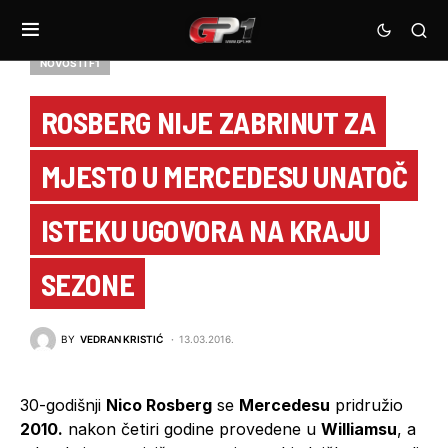
NOVOSTI F1
ROSBERG NIJE ZABRINUT ZA
MJESTO U MERCEDESU UNATOČ
ISTEKU UGOVORA NA KRAJU
SEZONE
BY
VEDRAN KRISTIĆ
13.03.2016.
30-godišnji
Nico Rosberg
se
Mercedesu
pridružio
2010.
nakon četiri godine provedene u
Williamsu
, a