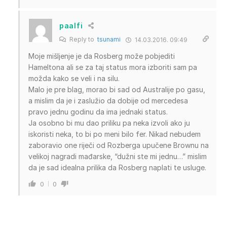
paalfi
Reply to
tsunami
14.03.2016. 09:49
Moje mišljenje je da Rosberg može pobjediti
Hameltona ali se za taj status mora izboriti sam pa
možda kako se veli i na silu.
Malo je pre blag, morao bi sad od Australije po gasu,
a mislim da je i zaslužio da dobije od mercedesa
pravo jednu godinu da ima jednaki status.
Ja osobno bi mu dao priliku pa neka izvoli ako ju
iskoristi neka, to bi po meni bilo fer. Nikad nebudem
zaboravio one riječi od Rozberga upučene Brownu na
velikoj nagradi mađarske, “dužni ste mi jednu…” mislim
da je sad idealna prilika da Rosberg naplati te usluge.
0
0