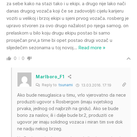
za sebe kako na stazi tako i u ekipi. a drugo nije lako nači
danas drugog vozača koji če se zadovoljiti cijelu karijeru
voziti u velikoj i brzoj ekipi u sjeni prvog vozača. rosberg je
upravo stvoren za ovo drugo nažalost po njega samog. on
prelaskom u bilo koju drugu ekipu postao bi samo
prosječan prvi,a time bi opet postao drugi vozač u
slijedečim sezonama u toj novoj
…
Read more »
0
0
Marlboro_F1
Reply to
tsunami
13.03.2016. 17:19
Ako bude nesuglasica u timu, vrlo vjerovatno da nece
produziti ugovor s Rosbergom (imaju svjetskog
prvaka, jednog od najbrzih na gridu). Ako se bude
borio za naslov, ili i dalje bude br.2, produziti ce
ugovor jer imaju solidnog vozaca i miran tim sve dok
ne nadju nekog brzeg.