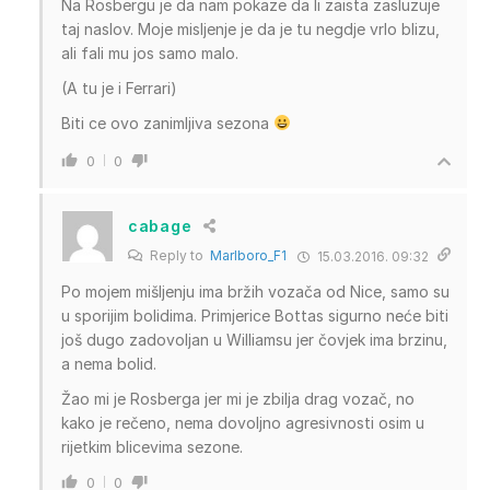
Na Rosbergu je da nam pokaze da li zaista zasluzuje
taj naslov. Moje misljenje je da je tu negdje vrlo blizu,
ali fali mu jos samo malo.
(A tu je i Ferrari)
Biti ce ovo zanimljiva sezona
0
0
cabage
Reply to
Marlboro_F1
15.03.2016. 09:32
Po mojem mišljenju ima bržih vozača od Nice, samo su
u sporijim bolidima. Primjerice Bottas sigurno neće biti
još dugo zadovoljan u Williamsu jer čovjek ima brzinu,
a nema bolid.
Žao mi je Rosberga jer mi je zbilja drag vozač, no
kako je rečeno, nema dovoljno agresivnosti osim u
rijetkim blicevima sezone.
0
0