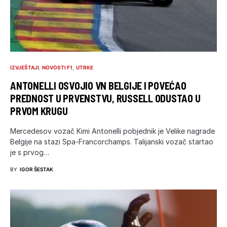
IZVJEŠTAJI
NOVOSTI F1
UTRKE
ANTONELLI OSVOJIO VN BELGIJE I POVEĆAO
PREDNOST U PRVENSTVU, RUSSELL ODUSTAO U
PRVOM KRUGU
Mercedesov vozač Kimi Antonelli pobjednik je Velike nagrade
Belgije na stazi Spa-Francorchamps. Talijanski vozač startao
je s prvog…
BY
IGOR ŠESTAK