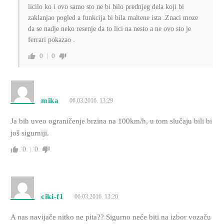
licilo ko i ovo samo sto ne bi bilo prednjeg dela koji bi
zaklanjao pogled a funkcija bi bila maltene ista .Znaci moze
da se nadje neko resenje da to lici na nesto a ne ovo sto je
ferrari pokazao .
0
0
mika
06.03.2016. 13:29
Ja bih uveo ograničenje brzina na 100km/h, u tom slučaju bili bi
još sigurniji.
0
0
ciki-f1
06.03.2016. 13:20
A nas navijače nitko ne pita?? Sigurno neće biti na izbor vozaču