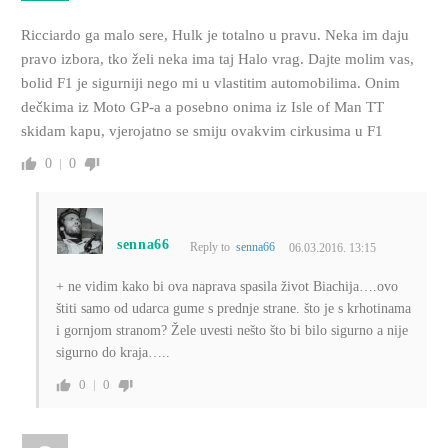
Ricciardo ga malo sere, Hulk je totalno u pravu. Neka im daju
pravo izbora, tko želi neka ima taj Halo vrag. Dajte molim vas,
bolid F1 je sigurniji nego mi u vlastitim automobilima. Onim
dečkima iz Moto GP-a a posebno onima iz Isle of Man TT
skidam kapu, vjerojatno se smiju ovakvim cirkusima u F1
0
0
senna66
Reply to
senna66
06.03.2016. 13:15
+ ne vidim kako bi ova naprava spasila život Biachija….ovo
štiti samo od udarca gume s prednje strane. što je s krhotinama
i gornjom stranom? Žele uvesti nešto što bi bilo sigurno a nije
sigurno do kraja…..
0
0