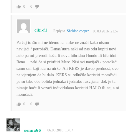
0
0
ciki-f1
Reply to
Sheldon cooper
06.03.2016. 21:57
Pa ćuj to što mi ne idemo na utrke ne znaći kako nismo
navijači / potrošači. Danas/sutra neki od nas odu kupiti novi
auto pa mi presudi hoću li novu hibridnu Hondu ili hibridni
Reno….neki će si priuštiti Merc. Nisi svi navijači / potrošači
samo oni koji idu na utrke. Ali KERS je davao prednost, ovo
ne vjerujem da bi dalo. KERS su odlučile koristiti momčadi
pa su tako oba bolida jednaka i jednako razvijana, dok je tu
pitanje hoće li vozaći individulano koristiti HALO ili ne, a ni
momčadi.
0
0
senna66
06.03.2016. 13:07