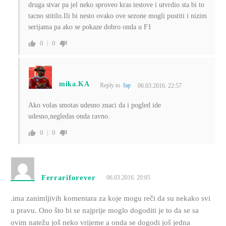
druga stvar pa jel neko sproveo kras testove i utvrdio sta bi to
tacno stitilo.Ili bi nesto ovako ove sezone mogli pustiti i nizim
serijama pa ako se pokaze dobro onda u F1
0
0
mika.KA
Reply to
fap
06.03.2016. 22:57
Ako volas smotas udesno znaci da i pogled ide
udesno,negledas onda ravno.
0
0
Ferrariforever
06.03.2016. 20:05
.ima zanimljivih komentara za koje mogu reči da su nekako svi
u pravu. Ono što bi se najprije moglo dogoditi je to da se sa
ovim natežu još neko vrijeme a onda se dogodi još jedna