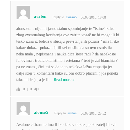
avalon
Reply to
alonso5
06.03.2016. 18:08
alonso5…. nije mi jasno stalno spominjanje te “istine” kako
zbog eventualnog korištenja ove zaštite vozač ne bi moga ili bi
teško izaša iz bolida u slučaju prevrtanja ili požara ? ima li iko
kakav dokaz , pokazatelj ili svi mislite da su ovo osmislila
neka mala , nepismena i neuka dica štosa radi ? da napakoste
fanovima , tradicionalistima i estetama ? tebi je žal bianchia ?
pa ne znam , čini mi se da je to nekakva lažna empatija jer
dalje stoji u komentaru kako su oni dobro plaćeni ( još poneki
tako misle ) , a je li
…
Read more »
0
0
alonso5
Reply to
avalon
06.03.2016. 23:52
Avalone citiram te:ima li iko kakav dokaz , pokazatelj ili svi