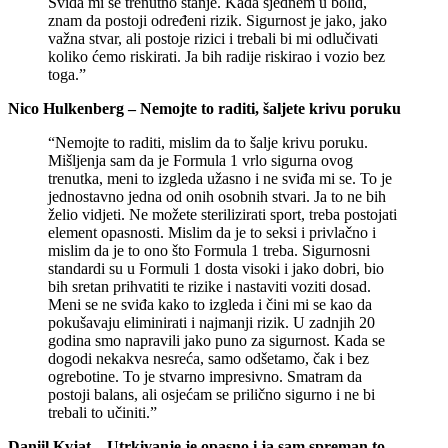
Sviđa mi se trenutno stanje. Kada sjednem u bolid,
znam da postoji određeni rizik. Sigurnost je jako, jako
važna stvar, ali postoje rizici i trebali bi mi odlučivati
koliko ćemo riskirati. Ja bih radije riskirao i vozio bez
toga.”
Nico Hulkenberg – Nemojte to raditi, šaljete krivu poruku
“Nemojte to raditi, mislim da to šalje krivu poruku.
Mišljenja sam da je Formula 1 vrlo sigurna ovog
trenutka, meni to izgleda užasno i ne sviđa mi se. To je
jednostavno jedna od onih osobnih stvari. Ja to ne bih
želio vidjeti. Ne možete sterilizirati sport, treba postojati
element opasnosti. Mislim da je to seksi i privlačno i
mislim da je to ono što Formula 1 treba. Sigurnosni
standardi su u Formuli 1 dosta visoki i jako dobri, bio
bih sretan prihvatiti te rizike i nastaviti voziti dosad.
Meni se ne sviđa kako to izgleda i čini mi se kao da
pokušavaju eliminirati i najmanji rizik. U zadnjih 20
godina smo napravili jako puno za sigurnost. Kada se
dogodi nekakva nesreća, samo odšetamo, čak i bez
ogrebotine. To je stvarno impresivno. Smatram da
postoji balans, ali osjećam se prilično sigurno i ne bi
trebali to učiniti.”
Daniil Kvjat – Utrkivanje je opasno i ja sam spreman to