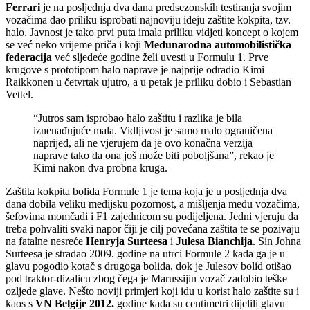
Ferrari
je na posljednja dva dana predsezonskih testiranja svojim
vozačima dao priliku isprobati najnoviju ideju zaštite kokpita, tzv.
halo. Javnost je tako prvi puta imala priliku vidjeti koncept o kojem
se već neko vrijeme priča i koji
Međunarodna automobilistička
federacija
već sljedeće godine želi uvesti u Formulu 1. Prve
krugove s prototipom halo naprave je najprije odradio Kimi
Raikkonen u četvrtak ujutro, a u petak je priliku dobio i Sebastian
Vettel.
“Jutros sam isprobao halo zaštitu i razlika je bila
iznenađujuće mala. Vidljivost je samo malo ograničena
naprijed, ali ne vjerujem da je ovo konačna verzija
naprave tako da ona još može biti poboljšana”, rekao je
Kimi nakon dva probna kruga.
Zaštita kokpita bolida Formule 1 je tema koja je u posljednja dva
dana dobila veliku medijsku pozornost, a mišljenja među vozačima,
šefovima momčadi i F1 zajednicom su podijeljena. Jedni vjeruju da
treba pohvaliti svaki napor čiji je cilj povećana zaštita te se pozivaju
na fatalne nesreće
Henryja Surteesa
i
Julesa Bianchija
. Sin Johna
Surteesa je stradao 2009. godine na utrci Formule 2 kada ga je u
glavu pogodio kotač s drugoga bolida, dok je Julesov bolid otišao
pod traktor-dizalicu zbog čega je Marussijin vozač zadobio teške
ozljede glave. Nešto noviji primjeri koji idu u korist halo zaštite su i
kaos s
VN Belgije 2012.
godine kada su centimetri dijelili glavu