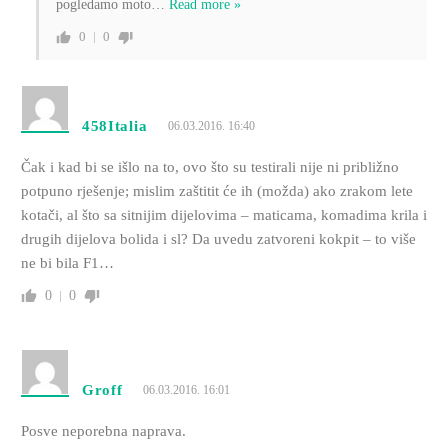
pogledamo moto
…
Read more »
0
0
458Italia
06.03.2016. 16:40
Čak i kad bi se išlo na to, ovo što su testirali nije ni približno
potpuno rješenje; mislim zaštitit će ih (možda) ako zrakom lete
kotači, al što sa sitnijim dijelovima – maticama, komadima krila i
drugih dijelova bolida i sl? Da uvedu zatvoreni kokpit – to više
ne bi bila F1…
0
0
Groff
06.03.2016. 16:01
Posve neporebna naprava.