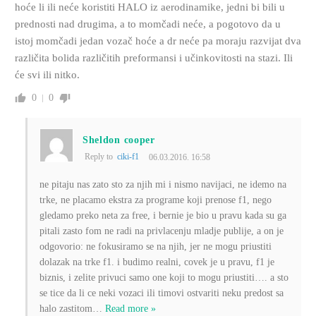
hoće li ili neće koristiti HALO iz aerodinamike, jedni bi bili u
prednosti nad drugima, a to momčadi neće, a pogotovo da u
istoj momčadi jedan vozač hoće a dr neće pa moraju razvijat dva
različita bolida različitih preformansi i učinkovitosti na stazi. Ili
će svi ili nitko.
0
0
Sheldon cooper
Reply to
ciki-f1
06.03.2016. 16:58
ne pitaju nas zato sto za njih mi i nismo navijaci, ne idemo na
trke, ne placamo ekstra za programe koji prenose f1, nego
gledamo preko neta za free, i bernie je bio u pravu kada su ga
pitali zasto fom ne radi na privlacenju mladje publije, a on je
odgovorio: ne fokusiramo se na njih, jer ne mogu priustiti
dolazak na trke f1. i budimo realni, covek je u pravu, f1 je
biznis, i zelite privuci samo one koji to mogu priustiti…. a sto
se tice da li ce neki vozaci ili timovi ostvariti neku predost sa
halo zastitom
…
Read more »