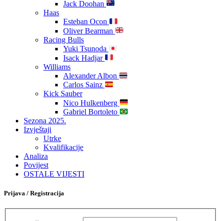
Jack Doohan
Haas
Esteban Ocon
Oliver Bearman
Racing Bulls
Yuki Tsunoda
Isack Hadjar
Williams
Alexander Albon
Carlos Sainz
Kick Sauber
Nico Hulkenberg
Gabriel Bortoleto
Sezona 2025.
Izvještaji
Utrke
Kvalifikacije
Analiza
Povijest
OSTALE VIJESTI
Prijava / Registracija