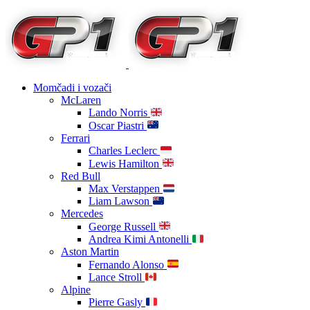
Momčadi i vozači
McLaren
Lando Norris
Oscar Piastri
Ferrari
Charles Leclerc
Lewis Hamilton
Red Bull
Max Verstappen
Liam Lawson
Mercedes
George Russell
Andrea Kimi Antonelli
Aston Martin
Fernando Alonso
Lance Stroll
Alpine
Pierre Gasly