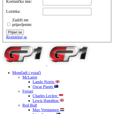
Korisničko ime:
Lozinka:
Zadrži me
prijavljenim
Prijavi se
Registriraj se
Momčadi i vozači
McLaren
Lando Norris
Oscar Piastri
Ferrari
Charles Leclerc
Lewis Hamilton
Red Bull
Max Verstappen