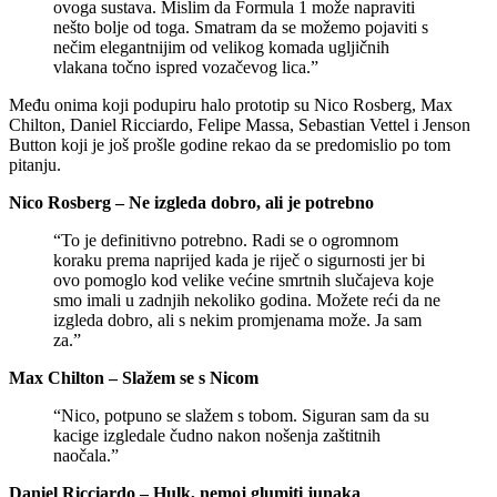
ovoga sustava. Mislim da Formula 1 može napraviti
nešto bolje od toga. Smatram da se možemo pojaviti s
nečim elegantnijim od velikog komada ugljičnih
vlakana točno ispred vozačevog lica.”
Među onima koji podupiru halo prototip su Nico Rosberg, Max
Chilton, Daniel Ricciardo, Felipe Massa, Sebastian Vettel i Jenson
Button koji je još prošle godine rekao da se predomislio po tom
pitanju.
Nico Rosberg – Ne izgleda dobro, ali je potrebno
“To je definitivno potrebno. Radi se o ogromnom
koraku prema naprijed kada je riječ o sigurnosti jer bi
ovo pomoglo kod velike većine smrtnih slučajeva koje
smo imali u zadnjih nekoliko godina. Možete reći da ne
izgleda dobro, ali s nekim promjenama može. Ja sam
za.”
Max Chilton – Slažem se s Nicom
“Nico, potpuno se slažem s tobom. Siguran sam da su
kacige izgledale čudno nakon nošenja zaštitnih
naočala.”
Daniel Ricciardo – Hulk, nemoj glumiti junaka