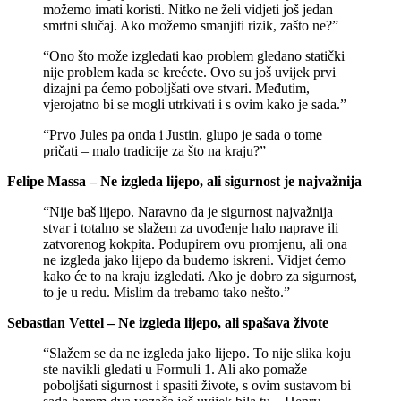
možemo imati koristi. Nitko ne želi vidjeti još jedan
smrtni slučaj. Ako možemo smanjiti rizik, zašto ne?”
“Ono što može izgledati kao problem gledano statički
nije problem kada se krećete. Ovo su još uvijek prvi
dizajni pa ćemo poboljšati ove stvari. Međutim,
vjerojatno bi se mogli utrkivati i s ovim kako je sada.”
“Prvo Jules pa onda i Justin, glupo je sada o tome
pričati – malo tradicije za što na kraju?”
Felipe Massa – Ne izgleda lijepo, ali sigurnost je najvažnija
“Nije baš lijepo. Naravno da je sigurnost najvažnija
stvar i totalno se slažem za uvođenje halo naprave ili
zatvorenog kokpita. Podupirem ovu promjenu, ali ona
ne izgleda jako lijepo da budemo iskreni. Vidjet ćemo
kako će to na kraju izgledati. Ako je dobro za sigurnost,
to je u redu. Mislim da trebamo tako nešto.”
Sebastian Vettel – Ne izgleda lijepo, ali spašava živote
“Slažem se da ne izgleda jako lijepo. To nije slika koju
ste navikli gledati u Formuli 1. Ali ako pomaže
poboljšati sigurnost i spasiti živote, s ovim sustavom bi