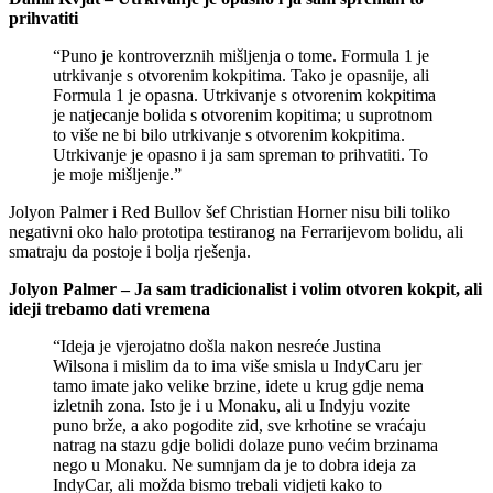
prihvatiti
“Puno je kontroverznih mišljenja o tome. Formula 1 je
utrkivanje s otvorenim kokpitima. Tako je opasnije, ali
Formula 1 je opasna. Utrkivanje s otvorenim kokpitima
je natjecanje bolida s otvorenim kopitima; u suprotnom
to više ne bi bilo utrkivanje s otvorenim kokpitima.
Utrkivanje je opasno i ja sam spreman to prihvatiti. To
je moje mišljenje.”
Jolyon Palmer i Red Bullov šef Christian Horner nisu bili toliko
negativni oko halo prototipa testiranog na Ferrarijevom bolidu, ali
smatraju da postoje i bolja rješenja.
Jolyon Palmer – Ja sam tradicionalist i volim otvoren kokpit, ali
ideji trebamo dati vremena
“Ideja je vjerojatno došla nakon nesreće Justina
Wilsona i mislim da to ima više smisla u IndyCaru jer
tamo imate jako velike brzine, idete u krug gdje nema
izletnih zona. Isto je i u Monaku, ali u Indyju vozite
puno brže, a ako pogodite zid, sve krhotine se vraćaju
natrag na stazu gdje bolidi dolaze puno većim brzinama
nego u Monaku. Ne sumnjam da je to dobra ideja za
IndyCar, ali možda bismo trebali vidjeti kako to