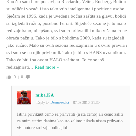
Kao što sam i pretpostavljao Ricciardo, Vettel, Rosberg, Button
su odlični vozači i isto tako vrlo inteligentne i pozitivne osobe.
Sjećam se 1996. kada je uvedena bočna zaštita za glavu, bolidi
su izgledali ružno, posebno Ferrari. Slijedeće sezone je to malo
redizajnirano, uljepšano, svi su to prihvatili i nitko više na to ne
obraća pažnju. Tako je bilo s bolidima 2009, kada su izgledali
jako ružno. Malo su ovih sezona redizajnirani u okviru pravila i
svi smo se na njih priviknuli. Tako je bilo s HANS ovratnikom.
Tako će biti i sa ovom HALO zaštitom. To će se još
redizajnirati
…
Read more »
0
0
mika.KA
Reply to
Desmosedici
07.03.2016. 21:30
Istina priviknut cemo se,prihvatiti (a sta cemo),ali cemo zaliti
za onim starim danima kao sto zalimo.nikada nisam prihvatio
v6 motore,radizajn bolida,itd.