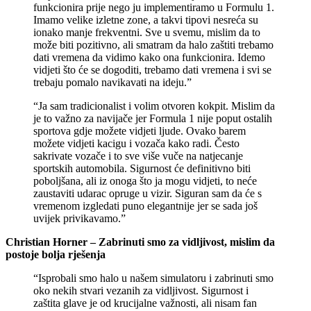
funkcionira prije nego ju implementiramo u Formulu 1.
Imamo velike izletne zone, a takvi tipovi nesreća su
ionako manje frekventni. Sve u svemu, mislim da to
može biti pozitivno, ali smatram da halo zaštiti trebamo
dati vremena da vidimo kako ona funkcionira. Idemo
vidjeti što će se dogoditi, trebamo dati vremena i svi se
trebaju pomalo navikavati na ideju.”
“Ja sam tradicionalist i volim otvoren kokpit. Mislim da
je to važno za navijače jer Formula 1 nije poput ostalih
sportova gdje možete vidjeti ljude. Ovako barem
možete vidjeti kacigu i vozača kako radi. Često
sakrivate vozače i to sve više vuče na natjecanje
sportskih automobila. Sigurnost će definitivno biti
poboljšana, ali iz onoga što ja mogu vidjeti, to neće
zaustaviti udarac opruge u vizir. Siguran sam da će s
vremenom izgledati puno elegantnije jer se sada još
uvijek privikavamo.”
Christian Horner – Zabrinuti smo za vidljivost, mislim da
postoje bolja rješenja
“Isprobali smo halo u našem simulatoru i zabrinuti smo
oko nekih stvari vezanih za vidljivost. Sigurnost i
zaštita glave je od krucijalne važnosti, ali nisam fan