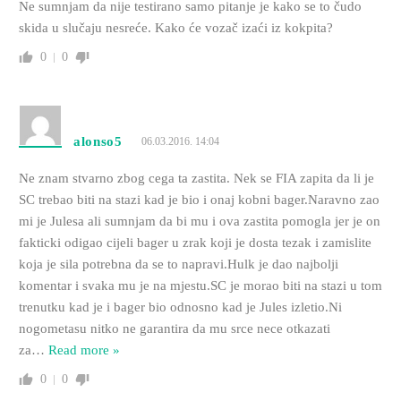
Ne sumnjam da nije testirano samo pitanje je kako se to čudo
skida u slučaju nesreće. Kako će vozač izaći iz kokpita?
0
0
alonso5
06.03.2016. 14:04
Ne znam stvarno zbog cega ta zastita. Nek se FIA zapita da li je
SC trebao biti na stazi kad je bio i onaj kobni bager.Naravno zao
mi je Julesa ali sumnjam da bi mu i ova zastita pomogla jer je on
fakticki odigao cijeli bager u zrak koji je dosta tezak i zamislite
koja je sila potrebna da se to napravi.Hulk je dao najbolji
komentar i svaka mu je na mjestu.SC je morao biti na stazi u tom
trenutku kad je i bager bio odnosno kad je Jules izletio.Ni
nogometasu nitko ne garantira da mu srce nece otkazati
za
…
Read more »
0
0