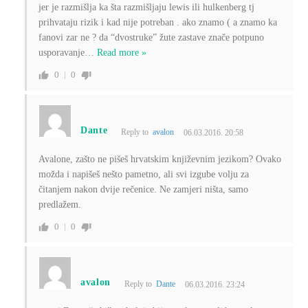
jer je razmišlja ka šta razmišljaju lewis ili hulkenberg tj
prihvataju rizik i kad nije potreban . ako znamo ( a znamo ka
fanovi zar ne ? da “dvostruke” žute zastave znače potpuno
usporavanje
…
Read more »
0
0
Dante
Reply to
avalon
06.03.2016. 20:58
Avalone, zašto ne pišeš hrvatskim književnim jezikom? Ovako
možda i napišeš nešto pametno, ali svi izgube volju za
čitanjem nakon dvije rečenice. Ne zamjeri ništa, samo
predlažem.
0
0
avalon
Reply to
Dante
06.03.2016. 23:24