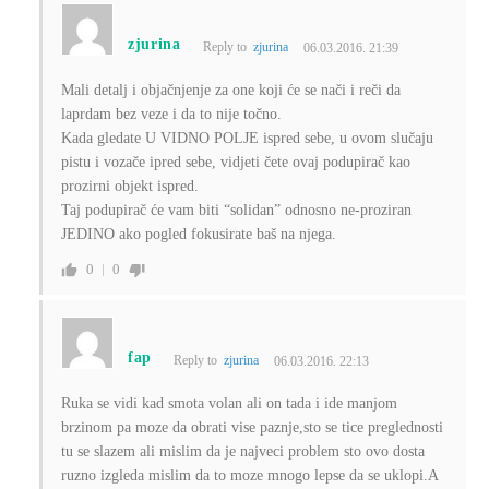
zjurina
Reply to
zjurina
06.03.2016. 21:39
Mali detalj i objačnjenje za one koji će se nači i reči da
laprdam bez veze i da to nije točno.
Kada gledate U VIDNO POLJE ispred sebe, u ovom slučaju
pistu i vozače ipred sebe, vidjeti čete ovaj podupirač kao
prozirni objekt ispred.
Taj podupirač će vam biti “solidan” odnosno ne-proziran
JEDINO ako pogled fokusirate baš na njega.
0
0
fap
Reply to
zjurina
06.03.2016. 22:13
Ruka se vidi kad smota volan ali on tada i ide manjom
brzinom pa moze da obrati vise paznje,sto se tice preglednosti
tu se slazem ali mislim da je najveci problem sto ovo dosta
ruzno izgleda mislim da to moze mnogo lepse da se uklopi.A