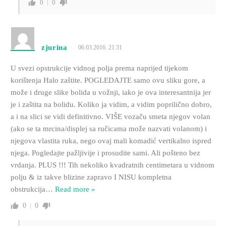
0
0
zjurina
06.03.2016. 21:31
U svezi opstrukcije vidnog polja prema naprijed tijekom
korištenja Halo zaštite. POGLEDAJTE samo ovu sliku gore, a
može i druge slike bolida u vožnji, iako je ova interesantnija jer
je i zaštita na bolidu. Koliko ja vidim, a vidim poprilično dobro,
a i na slici se vidi definitivno. VIŠE vozaču smeta njegov volan
(ako se ta mrcina/displej sa ručicama može nazvati volanom) i
njegova vlastita ruka, nego ovaj mali komadić vertikalno ispred
njega. Pogledajte pažljivije i prosudite sami. Ali pošteno bez
vrdanja. PLUS !!! Tih nekoliko kvadratnih centimetara u vidnom
polju & iz takve blizine zapravo I NISU kompletna
obstrukcija
…
Read more »
0
0