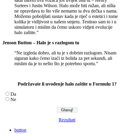
sada barem dva vozača još uvijek bila tu – Henry
Surtees i Justin Wilson. Halo može biti ružan, ali ništa
ne opravdava to što više nemamo ta dva dečka s nama.
Možemo poboljšati sustav kada je riječ o estetici i tome
kolika je vidljivost u našem smjeru. Testirao sam to i u
simulatoru i mislim da ćemo uskoro vidjeti evolucije
halo zaštite.”
Jenson Button – Halo je s razlogom tu
“Ne izgleda dobro, ali tu je s dobrim razlogom. Nisam
siguran kako ćemo izaći iz bolida za pet sekundi, ali
mislim da je to nešto što je potrebno sportu.”
Podržavate li uvođenje halo zaštite u Formulu 1?
Da
Ne
Rezultati
button