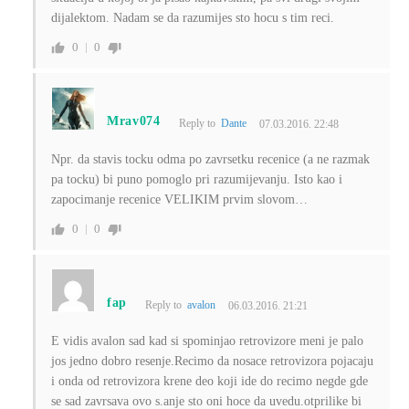
dijalektom. Nadam se da razumijes sto hocu s tim reci.
0
0
Mrav074
Reply to
Dante
07.03.2016. 22:48
Npr. da stavis tocku odma po zavrsetku recenice (a ne razmak
pa tocku) bi puno pomoglo pri razumijevanju. Isto kao i
zapocimanje recenice VELIKIM prvim slovom…
0
0
fap
Reply to
avalon
06.03.2016. 21:21
E vidis avalon sad kad si spominjao retrovizore meni je palo
jos jedno dobro resenje.Recimo da nosace retrovizora pojacaju
i onda od retrovizora krene deo koji ide do recimo negde gde
se sad zavrsava ovo s.anje sto oni hoce da uvedu.otprilike bi