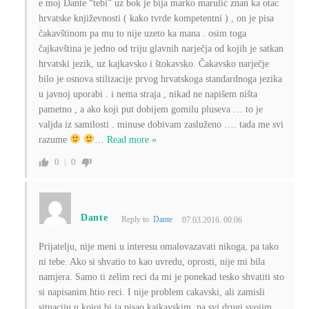
e moj Dante “tebi” uz bok je bija marko marulić znan ka otac
hrvatske književnosti ( kako tvrde kompetentni ) , on je pisa
čakavštinom pa mu to nije uzeto ka mana . osim toga
čajkavština je jedno od triju glavnih narječja od kojih je satkan
hrvatski jezik, uz kajkavsko i štokavsko. Čakavsko narječje
bilo je osnova stilizacije prvog hrvatskoga standardnoga jezika
u javnoj uporabi . i nema straja , nikad ne napišem ništa
pametno , a ako koji put dobijem gomilu pluseva … to je
valjda iz samilosti . minuse dobivam zasluženo …. tada me svi
razume
…
Read more »
0
0
Dante
Reply to
Dante
07.03.2016. 00:06
Prijatelju, nije meni u interesu omalovazavati nikoga, pa tako
ni tebe. Ako si shvatio to kao uvredu, oprosti, nije mi bila
namjera. Samo ti zelim reci da mi je ponekad tesko shvatiti sto
si napisanim htio reci. I nije problem cakavski, ali zamisli
situaciju u kojoj bi ja pisao kajkavskim, pa svi drugi svojim