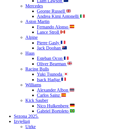
Liam Lawson
Mercedes
George Russell
Andrea Kimi Antonelli
Aston Martin
Fernando Alonso
Lance Stroll
Alpine
Pierre Gasly
Jack Doohan
Haas
Esteban Ocon
Oliver Bearman
Racing Bulls
Yuki Tsunoda
Isack Hadjar
Williams
Alexander Albon
Carlos Sainz
Kick Sauber
Nico Hulkenberg
Gabriel Bortoleto
Sezona 2025.
Izvještaji
Utrke