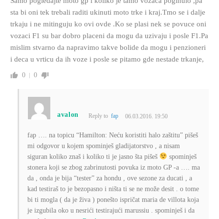
Samo pogledajte moto gp i koliko je tamo vozaca poginulo ,pa
sta bi oni tek trebali raditi ukinuti moto trke i kraj.Tmo se i dalje
trkaju i ne mitinguju ko ovi ovde .Ko se plasi nek se povuce oni
vozaci F1 su bar dobro placeni da mogu da uzivaju i posle F1.Pa
mislim stvarno da napravimo takve bolide da mogu i penzioneri
i deca u vrticu da ih voze i posle se pitamo gde nestade trkanje,
0
0
avalon
Reply to
fap
06.03.2016. 19:50
fap …. na topicu “Hamilton: Neću koristiti halo zaštitu” pišeš
mi odgovor u kojem spominješ gladijatorstvo , a nisam
siguran koliko znaš i koliko ti je jasno šta pišeš
spominješ
stonera koji se zbog zabrinutosti povuka iz moto GP -a …. ma
da , onda je bija “tester” za hondu , ove sezone za ducati , a
kad testiraš to je bezopasno i ništa ti se ne može desit . o tome
bi ti mogla ( da je živa ) ponešto ispričat maria de villota koja
je izgubila oko u nesrići testirajući marussiu . spominješ i da