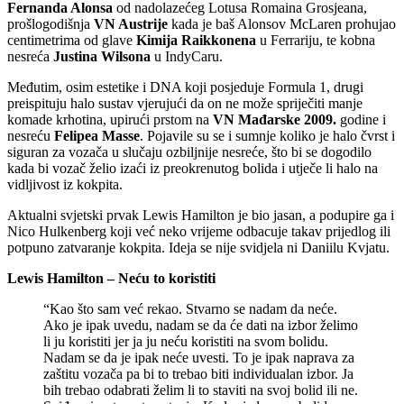
Fernanda Alonsa
od nadolazećeg Lotusa Romaina Grosjeana,
prošlogodišnja
VN Austrije
kada je baš Alonsov McLaren prohujao
centimetrima od glave
Kimija Raikkonena
u Ferrariju, te kobna
nesreća
Justina Wilsona
u IndyCaru.
Međutim, osim estetike i DNA koji posjeduje Formula 1, drugi
preispituju halo sustav vjerujući da on ne može spriječiti manje
komade krhotina, upirući prstom na
VN Mađarske 2009.
godine i
nesreću
Felipea Masse
. Pojavile su se i sumnje koliko je halo čvrst i
siguran za vozača u slučaju ozbiljnije nesreće, što bi se dogodilo
kada bi vozač želio izaći iz preokrenutog bolida i utječe li halo na
vidljivost iz kokpita.
Aktualni svjetski prvak Lewis Hamilton je bio jasan, a podupire ga i
Nico Hulkenberg koji već neko vrijeme odbacuje takav prijedlog ili
potpuno zatvaranje kokpita. Ideja se nije svidjela ni Daniilu Kvjatu.
Lewis Hamilton – Neću to koristiti
“Kao što sam već rekao. Stvarno se nadam da neće.
Ako je ipak uvedu, nadam se da će dati na izbor želimo
li ju koristiti jer ja ju neću koristiti na svom bolidu.
Nadam se da je ipak neće uvesti. To je ipak naprava za
zaštitu vozača pa bi to trebao biti individualan izbor. Ja
bih trebao odabrati želim li to staviti na svoj bolid ili ne.