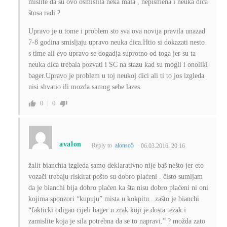
mislite da su ovo osmislila neka mala , nepismena i neuka dica
štosa radi ?
Upravo je u tome i problem sto sva ova novija pravila unazad
7-8 godina smisljaju upravo neuka dica.Htio si dokazati nesto
s time ali evo upravo se dogadja suprotno od toga jer su ta
neuka dica trebala pozvati i SC na stazu kad su mogli i onoliki
bager.Upravo je problem u toj neukoj dici ali ti to jos izgleda
nisi shvatio ili mozda samog sebe lazes.
0
0
avalon
Reply to
alonso5
06.03.2016. 20:16
žalit bianchia izgleda samo deklarativno nije baš nešto jer eto
vozači trebaju riskirat pošto su dobro plaćeni . čisto sumljam
da je bianchi bija dobro plaćen ka šta nisu dobro plaćeni ni oni
kojima sponzori “kupuju” mista u kokpitu . zašto je bianchi
“fakticki odigao cijeli bager u zrak koji je dosta tezak i
zamislite koja je sila potrebna da se to napravi.” ? možda zato