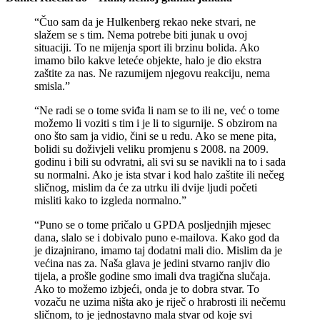
“Čuo sam da je Hulkenberg rekao neke stvari, ne
slažem se s tim. Nema potrebe biti junak u ovoj
situaciji. To ne mijenja sport ili brzinu bolida. Ako
imamo bilo kakve leteće objekte, halo je dio ekstra
zaštite za nas. Ne razumijem njegovu reakciju, nema
smisla.”
“Ne radi se o tome sviđa li nam se to ili ne, već o tome
možemo li voziti s tim i je li to sigurnije. S obzirom na
ono što sam ja vidio, čini se u redu. Ako se mene pita,
bolidi su doživjeli veliku promjenu s 2008. na 2009.
godinu i bili su odvratni, ali svi su se navikli na to i sada
su normalni. Ako je ista stvar i kod halo zaštite ili nečeg
sličnog, mislim da će za utrku ili dvije ljudi početi
misliti kako to izgleda normalno.”
“Puno se o tome pričalo u GPDA posljednjih mjesec
dana, slalo se i dobivalo puno e-mailova. Kako god da
je dizajnirano, imamo taj dodatni mali dio. Mislim da je
većina nas za. Naša glava je jedini stvarno ranjiv dio
tijela, a prošle godine smo imali dva tragična slučaja.
Ako to možemo izbjeći, onda je to dobra stvar. To
vozaču ne uzima ništa ako je riječ o hrabrosti ili nečemu
sličnom, to je jednostavno mala stvar od koje svi