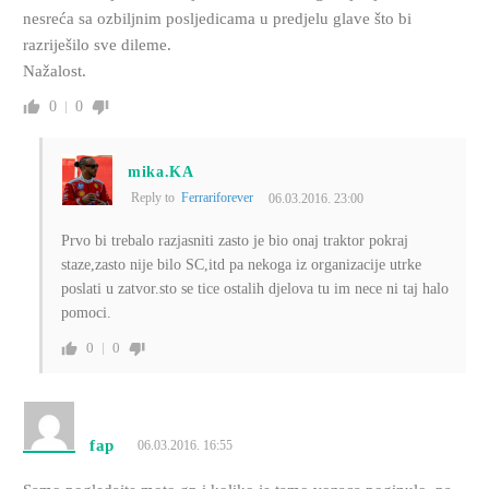
nesreća sa ozbiljnim posljedicama u predjelu glave što bi
razriješilo sve dileme.
Nažalost.
0
0
mika.KA
Reply to
Ferrariforever
06.03.2016. 23:00
Prvo bi trebalo razjasniti zasto je bio onaj traktor pokraj
staze,zasto nije bilo SC,itd pa nekoga iz organizacije utrke
poslati u zatvor.sto se tice ostalih djelova tu im nece ni taj halo
pomoci.
0
0
fap
06.03.2016. 16:55