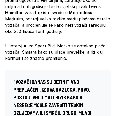
prema ugovoru s
Ferrarijem,
zarađuje oko 30
milijuna funti godišnje te da svjetski prvak
Lewis
Hamilton
zarađuje istu svodu u
Mercedesu.
Međutim, postoji velika razlika među plaćama ostalih
vozača, a procjenjuje se kako neki vozači zarađuju
oko 250 tisuća funti godišnje.
U intervjuu za Sport Bild, Marko se dotakao plaća
vozača. Smatra kako su plaće prevelike, a rizik u
Formuli 1 se znatno promijenio.
“VOZAČI DANAS SU DEFINITIVNO
PREPLAĆENI. IZ DVA RAZLOGA. PRVO,
POSTOJI VRLO MALI RIZIK KAKO BI
NESREĆE MOGLE ZAVRŠITI TEŠKIM
OZLJEDAMA ILI SMRĆU. DRUGO, MLADI