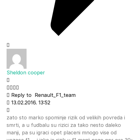
Sheldon cooper
Reply to
Renault_F1_team
13.02.2016. 13:52
zato sto marko spominje rizik od velikih povreda i
smrti, a u fudbalu su rizici za tako nesto daleko
manji, pa su igraci opet placeni mnogo vise od
vozaca f1…. i iako je rizik u f1 manji nego npr pre 30-