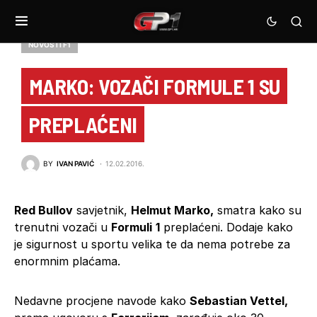
NOVOSTI F1
MARKO: VOZAČI FORMULE 1 SU
PREPLAĆENI
BY
IVAN PAVIĆ
12.02.2016.
Red Bullov
savjetnik,
Helmut Marko,
smatra kako su
trenutni vozači u
Formuli
1
preplaćeni. Dodaje kako
je sigurnost u sportu velika te da nema potrebe za
enormnim plaćama.
Nedavne procjene navode kako
Sebastian Vettel,