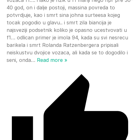
40 god, on i dalje postoji, massina povreda to
potvrdjuje, kao i smrt sina johna surteesa kojeg
tocak pogodio u glavu.. i smrt zila biancija je
najsveziji podsetnik koliko je opasno ucestvovati u
f1… odlican primer je imola 94, kada su svi nesrecu
barikela i smrt Rolanda Ratzenbergera pripisali
neiskustvu dvojice vozaca, ali kada se to dogodilo i
seni, onda
…
Read more »