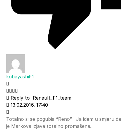
kobayashiF1
Reply to
Renault_F1_team
13.02.2016. 17:40
Totalno si se pogubia “Reno” . Ja idem u smjeru da
je Markova izjava totalno promašena..