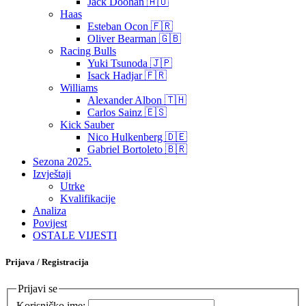
Jack Doohan 🇦🇺
Haas
Esteban Ocon 🇫🇷
Oliver Bearman 🇬🇧
Racing Bulls
Yuki Tsunoda 🇯🇵
Isack Hadjar 🇫🇷
Williams
Alexander Albon 🇹🇭
Carlos Sainz 🇪🇸
Kick Sauber
Nico Hulkenberg 🇩🇪
Gabriel Bortoleto 🇧🇷
Sezona 2025.
Izvještaji
Utrke
Kvalifikacije
Analiza
Povijest
OSTALE VIJESTI
Prijava / Registracija
Prijavi se
Korisničko ime: