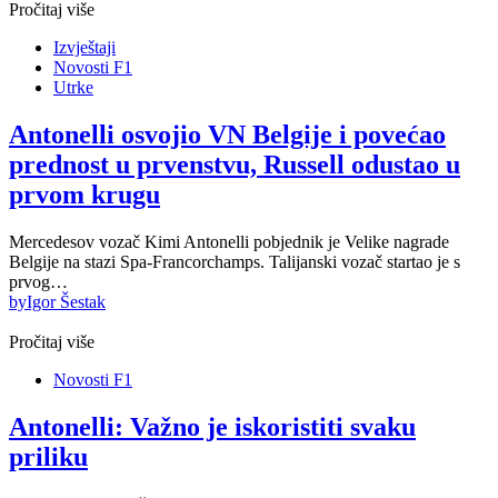
Pročitaj više
Izvještaji
Novosti F1
Utrke
Antonelli osvojio VN Belgije i povećao
prednost u prvenstvu, Russell odustao u
prvom krugu
Mercedesov vozač Kimi Antonelli pobjednik je Velike nagrade
Belgije na stazi Spa-Francorchamps. Talijanski vozač startao je s
prvog…
by
Igor Šestak
Pročitaj više
Novosti F1
Antonelli: Važno je iskoristiti svaku
priliku