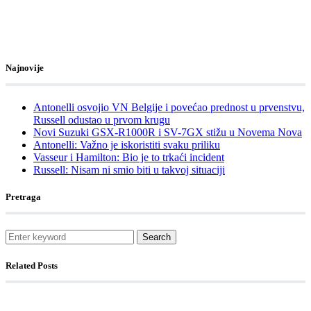
Najnovije
Antonelli osvojio VN Belgije i povećao prednost u prvenstvu,
Russell odustao u prvom krugu
Novi Suzuki GSX-R1000R i SV-7GX stižu u Novema Nova
Antonelli: Važno je iskoristiti svaku priliku
Vasseur i Hamilton: Bio je to trkaći incident
Russell: Nisam ni smio biti u takvoj situaciji
Pretraga
Search
Related Posts