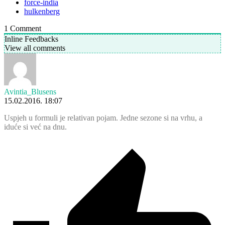
force-india
hulkenberg
1
Comment
Inline Feedbacks
View all comments
Avintia_Blusens
15.02.2016. 18:07
Uspjeh u formuli je relativan pojam. Jedne sezone si na vrhu, a
iduće si već na dnu.