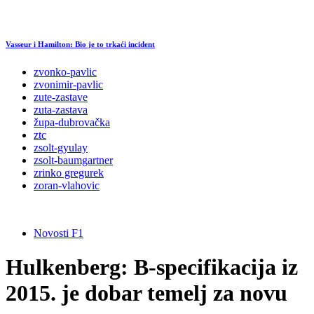
Vasseur i Hamilton: Bio je to trkaći incident
zvonko-pavlic
zvonimir-pavlic
zute-zastave
zuta-zastava
župa-dubrovačka
ztc
zsolt-gyulay
zsolt-baumgartner
zrinko gregurek
zoran-vlahovic
Novosti F1
Hulkenberg: B-specifikacija iz
2015. je dobar temelj za novu