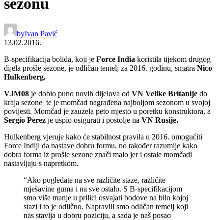
sezonu
by
Ivan Pavić
13.02.2016.
B-specifikacija bolida, koji je
Force India
koristila tijekom drugog
dijela prošle sezone, je odličan temelj za 2016. godinu, smatra
Nico
Hulkenberg.
VJM08
je dobio puno novih dijelova od
VN Velike Britanije
do
kraja sezone te je momčad nagrađena najboljom sezonom u svojoj
povijesti. Momčad je zauzela peto mjesto u poretku konstruktora, a
Sergio Perez
je uspio osigurati i postolje na
VN Rusije.
Hulkenberg vjeruje kako će stabilnost pravila u 2016. omogućiti
Force Indiji da nastave dobru formu, no također razumije kako
dobra forma iz prošle sezone znači malo jer i ostale momčadi
nastavljaju s napretkom.
“Ako pogledate na sve različite staze, različite
mješavine guma i na sve ostalo. S B-specifikacijom
smo više manje u prilici osvajati bodove na bilo kojoj
stazi i to je odlično. Napravili smo odličan temelj koji
nas stavlja u dobru poziciju, a sada je naš posao