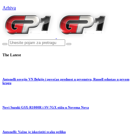
Arhiva
The Latest
Antonelli osvojio VN Belgije i povećao prednost u prvenstvu, Russell odustao u prvom
krugu
Novi Suzuki GSX-R1000R i SV-7GX stižu u Novema Nova
Antonelli: Važno je iskoristiti svaku priliku