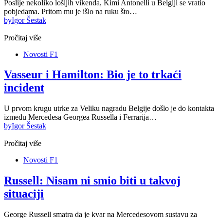
Poslije nekoliko lošijih vikenda, Kimi Antonelli u Belgiji se vratio
pobjedama. Pritom mu je išlo na ruku što…
by
Igor Šestak
Pročitaj više
Novosti F1
Vasseur i Hamilton: Bio je to trkaći
incident
U prvom krugu utrke za Veliku nagradu Belgije došlo je do kontakta
između Mercedesa Georgea Russella i Ferrarija…
by
Igor Šestak
Pročitaj više
Novosti F1
Russell: Nisam ni smio biti u takvoj
situaciji
George Russell smatra da je kvar na Mercedesovom sustavu za