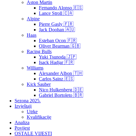
Aston Martin
Fernando Alonso 🇪🇸
Lance Stroll 🇨🇦
Alpine
Pierre Gasly 🇫🇷
Jack Doohan 🇦🇺
Haas
Esteban Ocon 🇫🇷
Oliver Bearman 🇬🇧
Racing Bulls
Yuki Tsunoda 🇯🇵
Isack Hadjar 🇫🇷
Williams
Alexander Albon 🇹🇭
Carlos Sainz 🇪🇸
Kick Sauber
Nico Hulkenberg 🇩🇪
Gabriel Bortoleto 🇧🇷
Sezona 2025.
Izvještaji
Utrke
Kvalifikacije
Analiza
Povijest
OSTALE VIJESTI