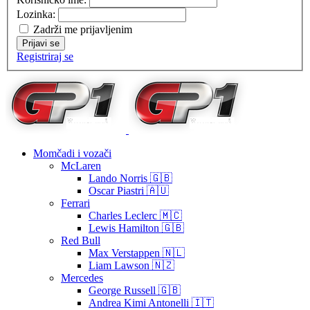
Lozinka:
Zadrži me prijavljenim
Prijavi se
Registriraj se
Momčadi i vozači
McLaren
Lando Norris 🇬🇧
Oscar Piastri 🇦🇺
Ferrari
Charles Leclerc 🇲🇨
Lewis Hamilton 🇬🇧
Red Bull
Max Verstappen 🇳🇱
Liam Lawson 🇳🇿
Mercedes
George Russell 🇬🇧
Andrea Kimi Antonelli 🇮🇹