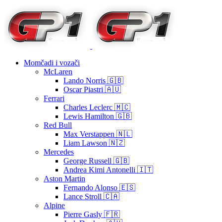
Momčadi i vozači
McLaren
Lando Norris 🇬🇧
Oscar Piastri 🇦🇺
Ferrari
Charles Leclerc 🇲🇨
Lewis Hamilton 🇬🇧
Red Bull
Max Verstappen 🇳🇱
Liam Lawson 🇳🇿
Mercedes
George Russell 🇬🇧
Andrea Kimi Antonelli 🇮🇹
Aston Martin
Fernando Alonso 🇪🇸
Lance Stroll 🇨🇦
Alpine
Pierre Gasly 🇫🇷