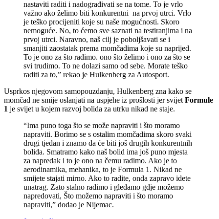
nastaviti raditi i nadograđivati se na tome. To je vrlo
važno ako želimo biti konkurentni na prvoj utrci. Vrlo
je teško procijeniti koje su naše mogućnosti. Skoro
nemoguće. No, to ćemo sve saznati na testiranjima i na
prvoj utrci. Naravno, naš cilj je poboljšavati se i
smanjiti zaostatak prema momčadima koje su naprijed.
To je ono za što radimo. ono što želimo i ono za što se
svi trudimo. To ne dolazi samo od sebe. Morate teško
raditi za to,” rekao je Hulkenberg za Autosport.
Usprkos njegovom samopouzdanju, Hulkenberg zna kako se
momčad ne smije oslanjati na uspjehe iz prošlosti jer svijet
Formule
1
je svijet u kojem razvoj bolida za utrku nikad ne staje.
“Ima puno toga što se može napraviti i što moramo
napraviti. Borimo se s ostalim momčadima skoro svaki
drugi tjedan i znamo da će biti još drugih konkurentnih
bolida. Smatramo kako naš bolid ima još puno mjesta
za napredak i to je ono na čemu radimo. Ako je to
aerodinamika, mehanika, to je Formula 1. Nikad ne
smijete stajati mirno. Ako to radite, onda zapravo idete
unatrag. Zato stalno radimo i gledamo gdje možemo
napredovati, Što možemo napraviti i što moramo
napraviti,” dodao je Nijemac.