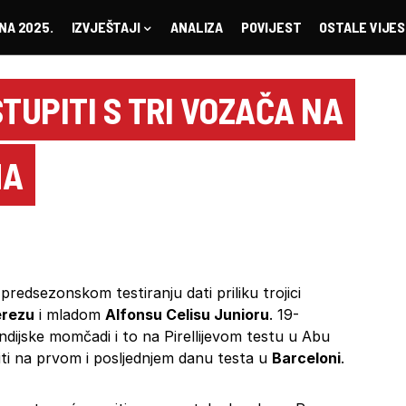
NA 2025.
IZVJEŠTAJI
ANALIZA
POVIJEST
OSTALE VIJES
TUPITI S TRI VOZAČA NA
MA
predsezonskom testiranju dati priliku trojici
erezu
i mladom
Alfonsu Celisu Junioru
. 19-
indijske momčadi i to na Pirellijevom testu u Abu
ziti na prvom i posljednjem danu testa u
Barceloni
.