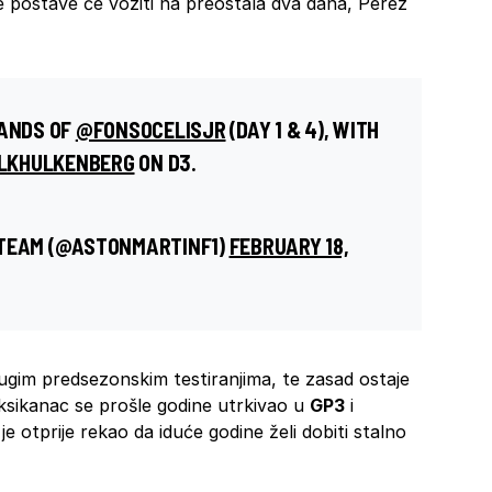
e postave će voziti na preostala dva dana, Perez
HANDS OF
@FONSOCELISJR
(DAY 1 & 4), WITH
LKHULKENBERG
ON D3.
 TEAM (@ASTONMARTINF1)
FEBRUARY 18,
ugim predsezonskim testiranjima, te zasad ostaje
eksikanac se prošle godine utrkivao u
GP3
i
e otprije rekao da iduće godine želi dobiti stalno