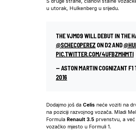
S druge strane, članovi stalne vozačk
u utorak, Hulkenberg u srijedu.
THE VJM09 WILL DEBUT IN THE 
@SCHECOPEREZ
ON D2 AND
@HU
PIC.TWITTER.COM/4UFBZMHMTI
— ASTON MARTIN COGNIZANT F1
2016
Dodajmo još da
Celis
neće voziti na dr
na poziciji razvojnog vozača. Mladi M
Formula
Renault 3.5
prvenstvu, a već j
vozačko mjesto u Formuli 1.