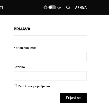
TI
ARHIVA
PRIJAVA
Korisničko ime:
Lozinka:
Zadrži me prijavljenim
Prijavi se