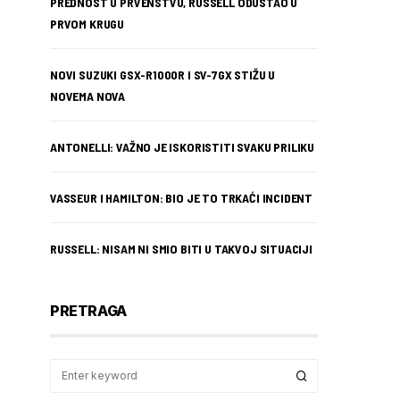
PREDNOST U PRVENSTVU, RUSSELL ODUSTAO U
PRVOM KRUGU
NOVI SUZUKI GSX-R1000R I SV-7GX STIŽU U
NOVEMA NOVA
ANTONELLI: VAŽNO JE ISKORISTITI SVAKU PRILIKU
VASSEUR I HAMILTON: BIO JE TO TRKAĆI INCIDENT
RUSSELL: NISAM NI SMIO BITI U TAKVOJ SITUACIJI
PRETRAGA