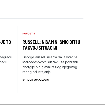
NOVOSTI F1
 JE TO
RUSSELL: NISAM NI SMIO BITI U
TAKVOJ SITUACIJI
 nagradu
George Russell smatra da je kvar na
zmeđu
Mercedesovom sustavu za pohranu
energije bio glavni razlog njegovog
ranog odustajanja…
BY
IGOR VUKAJLOVIC