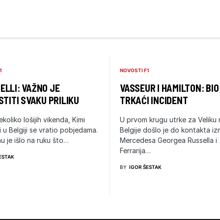
1
NOVOSTI F1
LLI: VAŽNO JE
VASSEUR I HAMILTON: BIO
STITI SVAKU PRILIKU
TRKAĆI INCIDENT
ekoliko lošijih vikenda, Kimi
U prvom krugu utrke za Veliku
i u Belgiji se vratio pobjedama.
Belgije došlo je do kontakta i
u je išlo na ruku što…
Mercedesa Georgea Russella i
Ferrarija…
ESTAK
BY
IGOR ŠESTAK