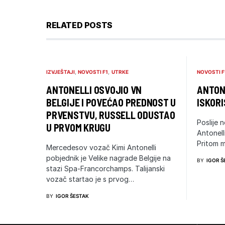
RELATED POSTS
IZVJEŠTAJI
NOVOSTI F1
UTRKE
NOVOSTI F
ANTONELLI OSVOJIO VN
ANTONE
BELGIJE I POVEĆAO PREDNOST U
ISKORI
PRVENSTVU, RUSSELL ODUSTAO
Poslije n
U PRVOM KRUGU
Antonell
Pritom m
Mercedesov vozač Kimi Antonelli
pobjednik je Velike nagrade Belgije na
BY
IGOR Š
stazi Spa-Francorchamps. Talijanski
vozač startao je s prvog…
BY
IGOR ŠESTAK