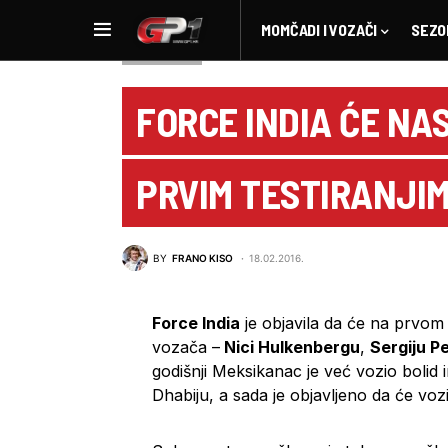
MOMČADI I VOZAČI
SEZO
NOVOSTI F1
FORCE INDIA ĆE NAS
PRVIM TESTIRANJI
BY
FRANO KISO
18.02.2016.
Force India
je objavila da će na prvom 
vozača –
Nici Hulkenbergu
,
Sergiju P
godišnji Meksikanac je već vozio bolid 
Dhabiju, a sada je objavljeno da će vo