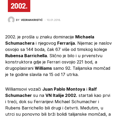
2002.
BY
VEDRAN KRISTIĆ
10.01.2016.
2002. je prošla u znaku dominacije
Michaela
Schumachera
i njegovog
Ferrarija
. Nijemac je naslov
osvojio sa 144 boda, čak 67 više od timskog kolege
Rubensa Barrichella
. Slično je bilo i u prvenstvu
konstruktora gdje je Ferrari osvojio 221 bod, a
drugoplasirani
Williams
samo 92. Talijanska momčad
je te godine slavila na 15 od 17 utrka.
Williamsovi vozači
Juan Pablo Montoya
i
Ralf
Schumacher
su na
VN Italije 2002.
startali kao prvi
i treći, dok su Ferrarijevi Michael Schumacher i
Rubens Barrichello bili drugi i četvrti. Međutim, u
utrci su ponovno bili brži bolidi talijanske momčadi, a