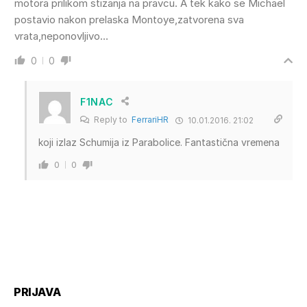
motora prilikom stizanja na pravcu. A tek kako se Michael
postavio nakon prelaska Montoye,zatvorena sva
vrata,neponovljivo…
0
0
F1NAC
Reply to
FerrariHR
10.01.2016. 21:02
koji izlaz Schumija iz Parabolice. Fantastična vremena
0
0
PRIJAVA