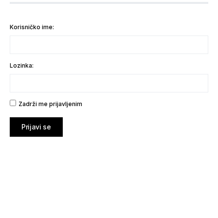
Korisničko ime:
Lozinka:
Zadrži me prijavljenim
Prijavi se