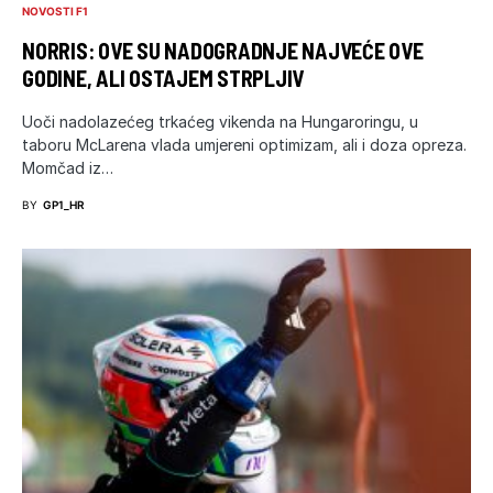
NOVOSTI F1
NORRIS: OVE SU NADOGRADNJE NAJVEĆE OVE
GODINE, ALI OSTAJEM STRPLJIV
Uoči nadolazećeg trkaćeg vikenda na Hungaroringu, u
taboru McLarena vlada umjereni optimizam, ali i doza opreza.
Momčad iz…
BY
GP1_HR