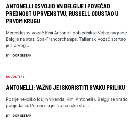
ANTONELLI OSVOJIO VN BELGIJE I POVEĆAO
PREDNOST U PRVENSTVU, RUSSELL ODUSTAO U
PRVOM KRUGU
Mercedesov vozač Kimi Antonelli pobjednik je Velike nagrade
Belgije na stazi Spa-Francorchamps. Talijanski vozač startao
je s prvog…
BY
IGOR ŠESTAK
NOVOSTI F1
ANTONELLI: VAŽNO JE ISKORISTITI SVAKU PRILIKU
Poslije nekoliko lošijih vikenda, Kimi Antonelli u Belgiji se vratio
pobjedama. Pritom mu je išlo na ruku što…
BY
IGOR ŠESTAK