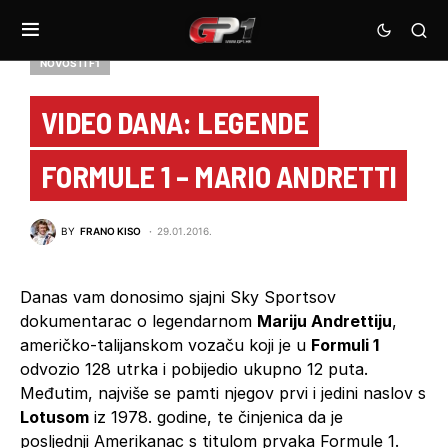
NOVOSTI F1
VIDEO DANA: LEGENDE
FORMULE 1 – MARIO ANDRETTI
BY
FRANO KISO
29.01.2016.
Danas vam donosimo sjajni Sky Sportsov
dokumentarac o legendarnom
Mariju Andrettiju
,
američko-talijanskom vozaču koji je u
Formuli 1
odvozio 128 utrka i pobijedio ukupno 12 puta.
Međutim, najviše se pamti njegov prvi i jedini naslov s
Lotusom
iz 1978. godine, te činjenica da je
posljednji Amerikanac s titulom prvaka Formule 1.