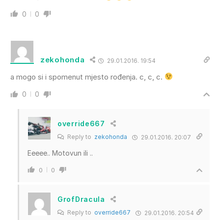
0
0
zekohonda
29.01.2016. 19:54
a mogo si i spomenut mjesto rođenja. c, c, c.
0
0
override667
Reply to
zekohonda
29.01.2016. 20:07
Eeeee.. Motovun ili ..
0
0
GrofDracula
Reply to
override667
29.01.2016. 20:54