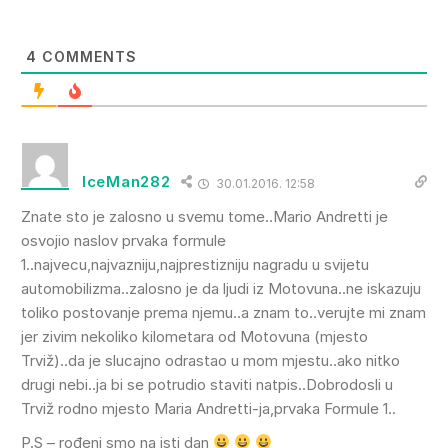
4
COMMENTS
IceMan282
30.01.2016. 12:58
Znate sto je zalosno u svemu tome..Mario Andretti je
osvojio naslov prvaka formule
1..najvecu,najvazniju,najprestizniju nagradu u svijetu
automobilizma..zalosno je da ljudi iz Motovuna..ne iskazuju
toliko postovanje prema njemu..a znam to..verujte mi znam
jer zivim nekoliko kilometara od Motovuna (mjesto
Trviž)..da je slucajno odrastao u mom mjestu..ako nitko
drugi nebi..ja bi se potrudio staviti natpis..Dobrodosli u
Trviž rodno mjesto Maria Andretti-ja,prvaka Formule 1..
P.S – rođeni smo na isti dan