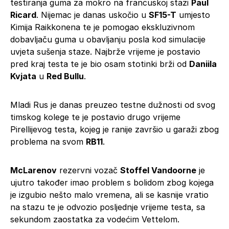
testiranja guma za mokro na francuskoj stazi
Paul
Ricard
. Nijemac je danas uskočio u
SF15-T
umjesto
Kimija Raikkonena te je pomogao ekskluzivnom
dobavljaču guma u obavljanju posla kod simulacije
uvjeta sušenja staze. Najbrže vrijeme je postavio
pred kraj testa te je bio osam stotinki brži od
Daniila
Kvjata
u
Red Bullu
.
Mladi Rus je danas preuzeo testne dužnosti od svog
timskog kolege te je postavio drugo vrijeme
Pirellijevog testa, kojeg je ranije završio u garaži zbog
problema na svom
RB11
.
McLarenov
rezervni vozač
Stoffel Vandoorne
je
ujutro također imao problem s bolidom zbog kojega
je izgubio nešto malo vremena, ali se kasnije vratio
na stazu te je odvozio posljednje vrijeme testa, sa
sekundom zaostatka za vodećim Vettelom.