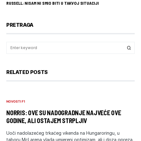
RUSSELL: NISAM NI SMIO BITI U TAKVOJ SITUACIJI
PRETRAGA
RELATED POSTS
NOVOSTI F1
NORRIS: OVE SU NADOGRADNJE NAJVEĆE OVE
GODINE, ALI OSTAJEM STRPLJIV
Uoči nadolazećeg trkaćeg vikenda na Hungaroringu, u
taboru McLarena vlada umjereni optimizam, ali i doza opreza.