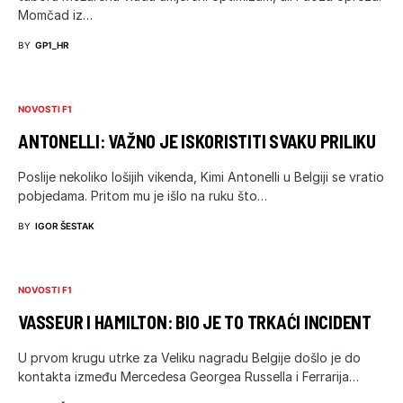
Momčad iz…
BY
GP1_HR
NOVOSTI F1
ANTONELLI: VAŽNO JE ISKORISTITI SVAKU PRILIKU
Poslije nekoliko lošijih vikenda, Kimi Antonelli u Belgiji se vratio
pobjedama. Pritom mu je išlo na ruku što…
BY
IGOR ŠESTAK
NOVOSTI F1
VASSEUR I HAMILTON: BIO JE TO TRKAĆI INCIDENT
U prvom krugu utrke za Veliku nagradu Belgije došlo je do
kontakta između Mercedesa Georgea Russella i Ferrarija…