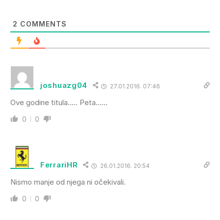
2
COMMENTS
joshuazg04
27.01.2016. 07:46
Ove godine titula….. Peta……
0
0
FerrariHR
26.01.2016. 20:54
Nismo manje od njega ni očekivali.
0
0