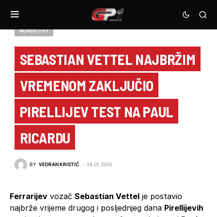
NOVOSTI F1
SEBASTIAN VETTEL NAJBRŽIM
VREMENOM ZAKLJUČIO
PIRELLIJEV TEST NA PAUL
RICARDU
BY
VEDRAN KRISTIĆ
26.01.2016.
Ferrarijev
vozač
Sebastian Vettel
je postavio
najbrže vrijeme drugog i posljednjeg dana
Pirellijevih