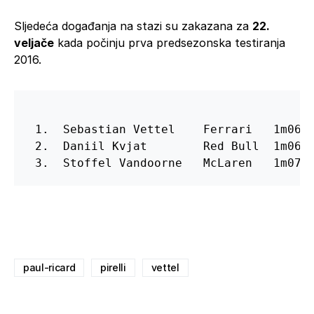
Sljedeća događanja na stazi su zakazana za
22.
veljače
kada počinju prva predsezonska testiranja
2016.
 1.  Sebastian Vettel    Ferrari   1m06.7
 2.  Daniil Kvjat        Red Bull  1m06.8
 3.  Stoffel Vandoorne   McLaren   1m07.
paul-ricard
pirelli
vettel