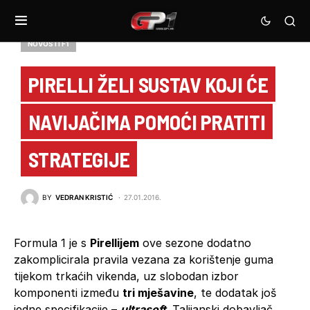
NOVOSTI F1
PIRELLI ŽELI SUSTAV KOJI ĆE
NAVIJAČIMA POMOĆI PRATITI
STRATEGIJE
BY
VEDRAN KRISTIĆ
27.01.2016.
Formula 1 je s
Pirellijem
ove sezone dodatno
zakomplicirala pravila vezana za korištenje guma
tijekom trkaćih vikenda, uz slobodan izbor
komponenti između
tri mješavine
, te dodatak još
jedne specifikacije –
ultrasoft
. Talijanski dobavljač