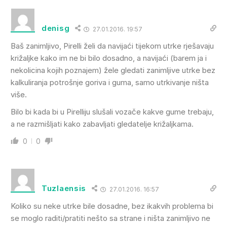
denisg
27.01.2016. 19:57
Baš zanimljivo, Pirelli želi da navijaći tijekom utrke rješavaju
križaljke kako im ne bi bilo dosadno, a navijaći (barem ja i
nekolicina kojih poznajem) žele gledati zanimljive utrke bez
kalkuliranja potrošnje goriva i guma, samo utrkivanje ništa
više.
Bilo bi kada bi u Pirelliju slušali vozače kakve gume trebaju,
a ne razmišljati kako zabavljati gledatelje križaljkama.
0
0
Tuzlaensis
27.01.2016. 16:57
Koliko su neke utrke bile dosadne, bez ikakvih problema bi
se moglo raditi/pratiti nešto sa strane i ništa zanimljivo ne