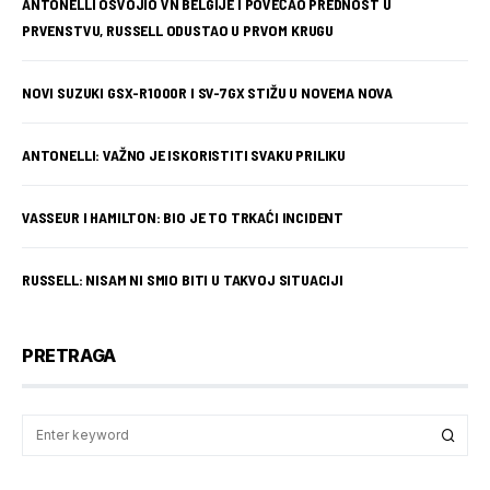
ANTONELLI OSVOJIO VN BELGIJE I POVEĆAO PREDNOST U
PRVENSTVU, RUSSELL ODUSTAO U PRVOM KRUGU
NOVI SUZUKI GSX-R1000R I SV-7GX STIŽU U NOVEMA NOVA
ANTONELLI: VAŽNO JE ISKORISTITI SVAKU PRILIKU
VASSEUR I HAMILTON: BIO JE TO TRKAĆI INCIDENT
RUSSELL: NISAM NI SMIO BITI U TAKVOJ SITUACIJI
PRETRAGA