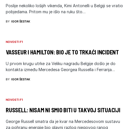
Poslije nekoliko lošijih vikenda, Kimi Antonelli u Belgiji se vratio
pobjedama. Pritom mu je išlo na ruku što…
BY
IGOR ŠESTAK
NOVOSTI F1
VASSEUR I HAMILTON: BIO JE TO TRKAĆI INCIDENT
U prvom krugu utrke za Veliku nagradu Belgije došlo je do
kontakta između Mercedesa Georgea Russella i Ferrarija…
BY
IGOR ŠESTAK
NOVOSTI F1
RUSSELL: NISAM NI SMIO BITI U TAKVOJ SITUACIJI
George Russell smatra da je kvar na Mercedesovom sustavu
za pohranu energije bio glavni razlog njegovog ranog