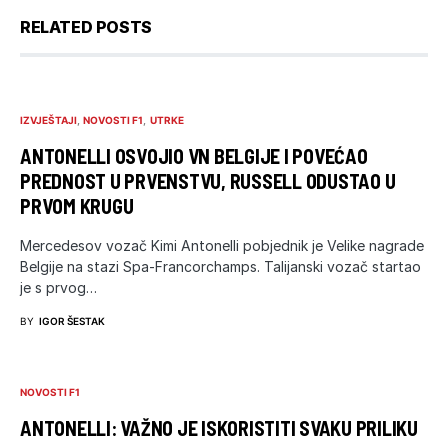
RELATED POSTS
IZVJEŠTAJI
NOVOSTI F1
UTRKE
ANTONELLI OSVOJIO VN BELGIJE I POVEĆAO
PREDNOST U PRVENSTVU, RUSSELL ODUSTAO U
PRVOM KRUGU
Mercedesov vozač Kimi Antonelli pobjednik je Velike nagrade
Belgije na stazi Spa-Francorchamps. Talijanski vozač startao
je s prvog…
BY
IGOR ŠESTAK
NOVOSTI F1
ANTONELLI: VAŽNO JE ISKORISTITI SVAKU PRILIKU