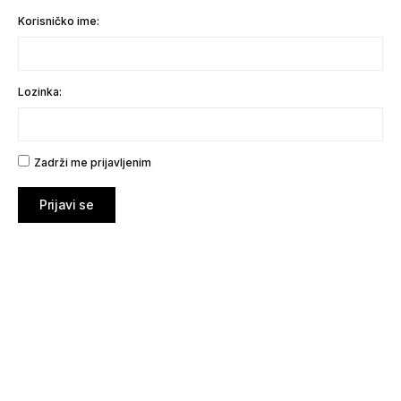
Korisničko ime:
Lozinka:
Zadrži me prijavljenim
Prijavi se