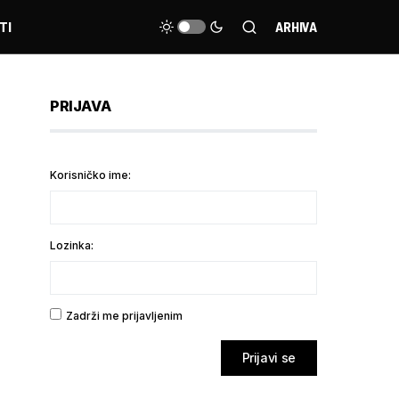
TI
ARHIVA
PRIJAVA
Korisničko ime:
Lozinka:
Zadrži me prijavljenim
Prijavi se