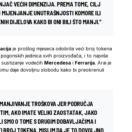
JAČ VEĆIH DIMENZIJA. PREMA TOME, CILJ
I MIJENJANJE UNUTRAŠNJOSTI KOMORE ILI
IH DIJELOVA KAKO BI ONI BILI ŠTO MANJI.”
acija
je prošlog mjeseca odobrila veći broj tokena
pogonskih jedinica svih proizvođača, i to najviše
sustizanje vodećih
Mercedesa
i
Ferrarija
. Arai je
mu daje dovoljnu slobodu kako bi preokrenuli
SMANJIVANJE TROŠKOVA JER PODRUČJA
IM, AKO IMATE VELIKI ZAOSTATAK, JAKO
I SMO O TOME S DRUGIM DOBAVLJAČIMA I
TI BROJ TOKENA. MISLIM DA JE TO DOVOLJNO