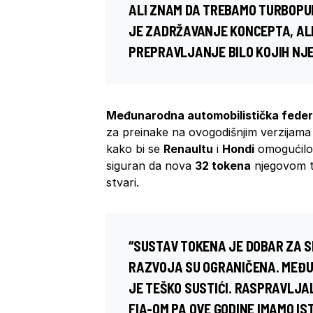
ALI ZNAM DA TREBAMO TURBOPUN
JE ZADRŽAVANJE KONCEPTA, AL
PREPRAVLJANJE BILO KOJIH NJEN
Međunarodna automobilistička feder
za preinake na ovogodišnjim verzijama 
kako bi se
Renaultu
i
Hondi
omogućilo 
siguran da nova
32 tokena
njegovom ti
stvari.
“SUSTAV TOKENA JE DOBAR ZA 
RAZVOJA SU OGRANIČENA. MEĐUT
JE TEŠKO SUSTIĆI. RASPRAVLJAL
FIA-OM PA OVE GODINE IMAMO IS