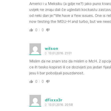
Americi i u Meksiku (a gdje ne?) jako puno kvar
uvijek ne znaju dali če ugledati kockastu zastavu
od neki dan je:“We have a few issues. One is rel
now testing the MGU-H and turbo, but we need
0
0
wilson
13.01.2016. 21:01
Mislim da ne znam sto da mislim o McH. 2 opcije.
ce ih tesko kopirati ili ce dozivjeti jos jedan f
jesu li bar poboljsali pouzdanost.
0
0
dFixxx3r
13.01.2016. 20:58