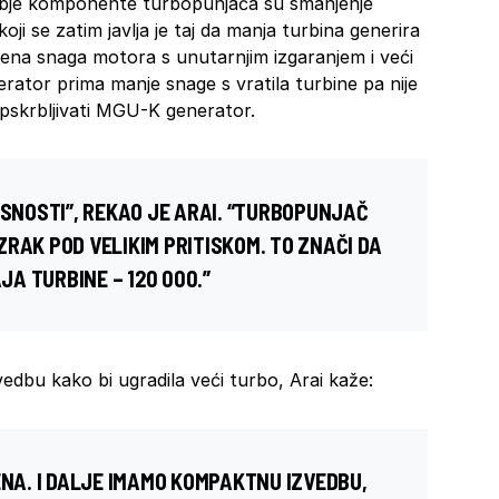
obje komponente turbopunjača su smanjenje
ji se zatim javlja je taj da manja turbina generira
njena snaga motora s unutarnjim izgaranjem i veći
rator prima manje snage s vratila turbine pa nije
opskrbljivati MGU-K generator.
ASNOSTI”, REKAO JE ARAI. “TURBOPUNJAČ
RAK POD VELIKIM PRITISKOM. TO ZNAČI DA
AJA TURBINE – 120 000.”
vedbu kako bi ugradila veći turbo, Arai kaže:
ENA. I DALJE IMAMO KOMPAKTNU IZVEDBU,