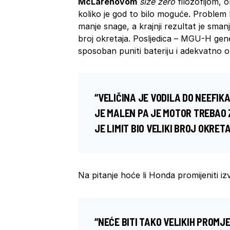
McLarenovom
size zero
filozofijom, 
koliko je god to bilo moguće. Problem ko
manje snage, a krajnji rezultat je sma
broj okretaja. Posljedica – MGU-H gene
sposoban puniti bateriju i adekvatno 
“VELIČINA JE VODILA DO NEEFIK
JE MALEN PA JE MOTOR TREBAO Z
JE LIMIT BIO VELIKI BROJ OKRET
Na pitanje hoće li Honda promijeniti iz
“NEĆE BITI TAKO VELIKIH PROMJ