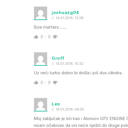
joshuazg04
14.01.2016. 13:28
Size matters…….
0
0
Groff
14.01.2016. 10:32
Uz veći turbo dobro bi došla i još dva cilindra.
0
0
Leo
14.01.2016. 09:55
Moj zaključak je isti kao i Alonsov GP2 ENG
nisam očekivao da oni neće riješiti do druge p