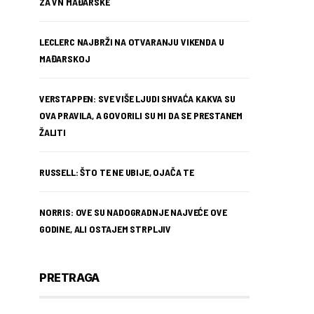
ZA VN MAĐARSKE
LECLERC NAJBRŽI NA OTVARANJU VIKENDA U
MAĐARSKOJ
VERSTAPPEN: SVE VIŠE LJUDI SHVAĆA KAKVA SU
OVA PRAVILA, A GOVORILI SU MI DA SE PRESTANEM
ŽALITI
RUSSELL: ŠTO TE NE UBIJE, OJAČA TE
NORRIS: OVE SU NADOGRADNJE NAJVEĆE OVE
GODINE, ALI OSTAJEM STRPLJIV
PRETRAGA