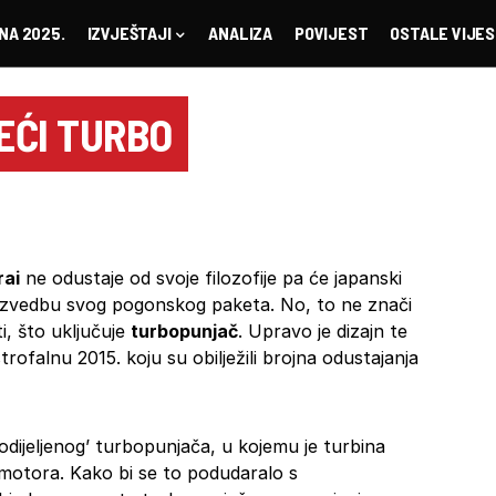
NA 2025.
IZVJEŠTAJI
ANALIZA
POVIJEST
OSTALE VIJES
EĆI TURBO
rai
ne odustaje od svoje filozofije pa će japanski
 izvedbu svog pogonskog paketa. No, to ne znači
i, što uključuje
turbopunjač
. Upravo je dizajn te
ofalnu 2015. koju su obilježili brojna odustajanja
podijeljenog’ turbopunjača, u kojemu je turbina
motora. Kako bi se to podudaralo s