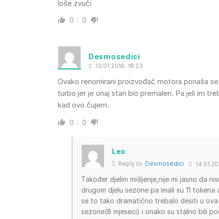
loše zvuči
0
0
Desmosedici
13.01.2016. 18:23
Ovako renomirani proizvođač motora ponaša se k
turbo jer je onaj stari bio premalen. Pa jeli im 
kad ovo čujem.
0
0
Leo
Reply to
Desmosedici
14.01.20
Također djelim mišljenje,nije mi jasno da ni
drugom djelu sezone pa imali su 11 tokena 
se to tako dramatično trebalo desiti u ova 
sezone(8 mjeseci) i onako su stalno bili p