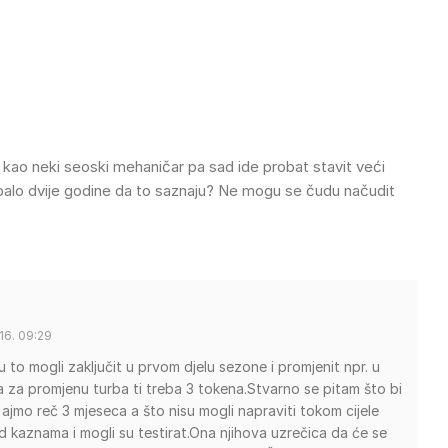
ao neki seoski mehaničar pa sad ide probat stavit veći
trebalo dvije godine da to saznaju? Ne mogu se čudu načudit
16. 09:29
su to mogli zaključit u prvom djelu sezone i promjenit npr. u
a za promjenu turba ti treba 3 tokena.Stvarno se pitam što bi
ajmo reč 3 mjeseca a što nisu mogli napraviti tokom cijele
od kaznama i mogli su testirat.Ona njihova uzrečica da će se