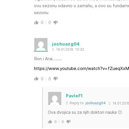
ovu sezonu odavno u zamahu, a ovo su fundament
sezonu
0
0
joshuazg04
14.01.2016. 13:32
Ron i Arai……..
https://www.youtube.com/watch?v=fZueqXxM
0
0
PavleF1
Reply to
joshuazg04
14.01.2016
Ova dvojica su za njih doktori nauka 🙂
0
0