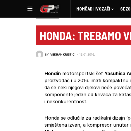
MOMČADI I VOZAČI
SEZO
NOVOSTI F1
HONDA: TREBAMO V
BY
VEDRAN KRISTIĆ
13.01.2016.
Hondin
motorsportski šef
Yasuhisa A
proizvođač i u 2016. imati kompaktnu
da se neki njegovi dijelovi neće povećat
komponente jedan od krivaca za katastr
i nekonkurentnost.
Honda se odlučila za radikalni dizajn ‘
smještena izvan, a kompresor unutar 