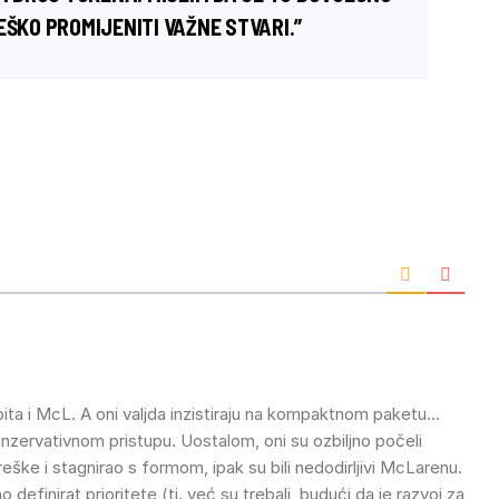
EŠKO PROMIJENITI VAŽNE STVARI.”
pita i McL. A oni valjda inzistiraju na kompaktnom paketu…
onzervativnom pristupu. Uostalom, oni su ozbiljno počeli
reške i stagnirao s formom, ipak su bili nedodirljivi McLarenu.
finirat prioritete (tj. već su trebali, budući da je razvoj za