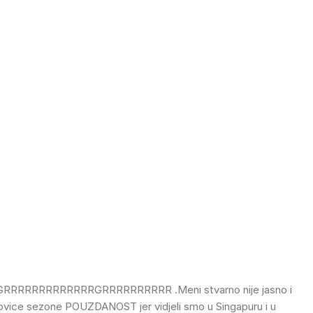
INE GRRRRRRRRRRRRRGRRRRRRRRRR .Meni stvarno nije jasno i
olovice sezone POUZDANOST jer vidjeli smo u Singapuru i u