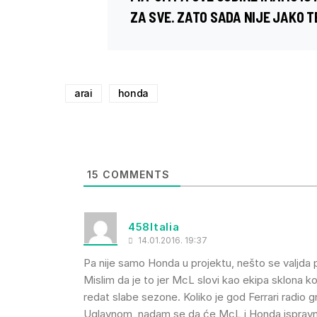
ZA SVE. ZATO SADA NIJE JAKO T
arai
honda
15
COMMENTS
458Italia
14.01.2016. 19:37
Pa nije samo Honda u projektu, nešto se valjda 
Mislim da je to jer McL slovi kao ekipa sklona k
redat slabe sezone. Koliko je god Ferrari radio g
Uglavnom, nadam se da će McL i Honda ispravno de