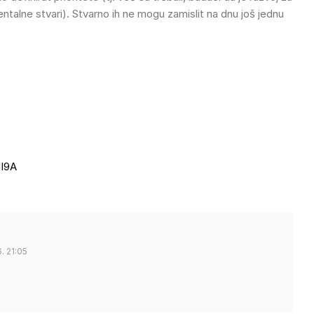
alne stvari). Stvarno ih ne mogu zamislit na dnu još jednu
I9A
. 21:05