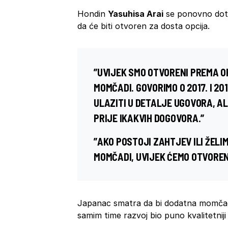
Hondin
Yasuhisa Arai
se ponovno dota
da će biti otvoren za dosta opcija.
”UVIJEK SMO OTVORENI PREMA O
MOMČADI. GOVORIMO O 2017. I 201
ULAZITI U DETALJE UGOVORA, 
PRIJE IKAKVIH DOGOVORA.”
”AKO POSTOJI ZAHTJEV ILI ŽELI
MOMČADI, UVIJEK ĆEMO OTVOREN
Japanac smatra da bi dodatna momčad 
samim time razvoj bio puno kvalitetniji i