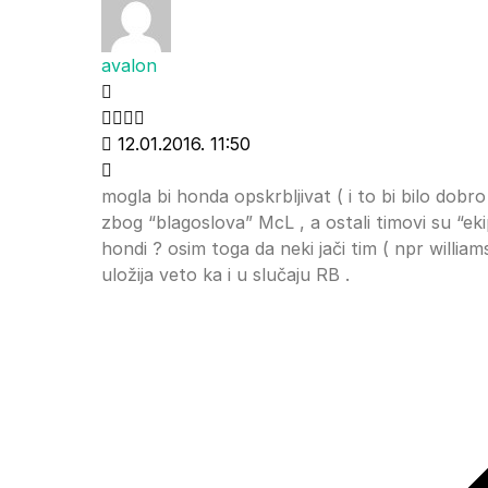
avalon
12.01.2016. 11:50
mogla bi honda opskrbljivat ( i to bi bilo dobr
zbog “blagoslova” McL , a ostali timovi su “ekip
hondi ? osim toga da neki jači tim ( npr william
uložija veto ka i u slučaju RB .