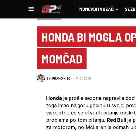
MOMČADI I VOZAČI
SEZO
NOVOSTI F1
HONDA BI MOGLA O
MOMČAD
BY
FRANO KISO
11.01.2016.
Honda
je prošle sezone napravila doz
toga imao najgoru godinu u svojoj povij
vjerojatno će se otvoriti pitanje opskr
problema po tom pitanju.
Red Bull
je p
za motorom, no McLaren je odmah ulo