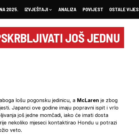
NA 2025.
IZVJEŠTAJI
ANALIZA
POVIJEST
OSTALE VIJES
PSKRBLJIVATI JOŠ JEDNU
laboga lošu pogonsku jedinicu, a
McLaren
je zbog
esti. Japanci ove godine imaju popravni ispit i vrlo
bljivanja još jedne momčadi, iako će imati dosta
rije nekoliko mjeseci kontaktirao Hondu u potrazi
žio veto.