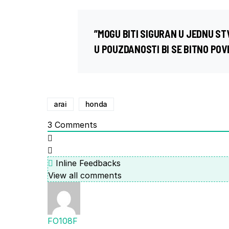
”MOGU BITI SIGURAN U JEDNU S
U POUZDANOSTI BI SE BITNO POV
arai
honda
3
Comments
Inline Feedbacks
View all comments
FO108F