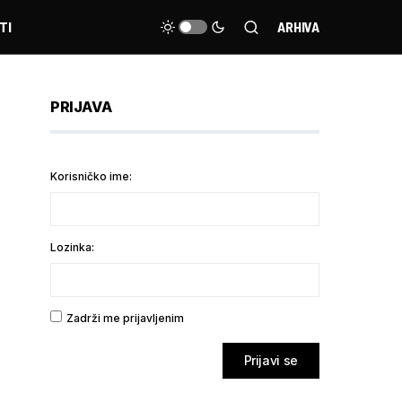
TI
ARHIVA
PRIJAVA
Korisničko ime:
Lozinka:
Zadrži me prijavljenim
Prijavi se