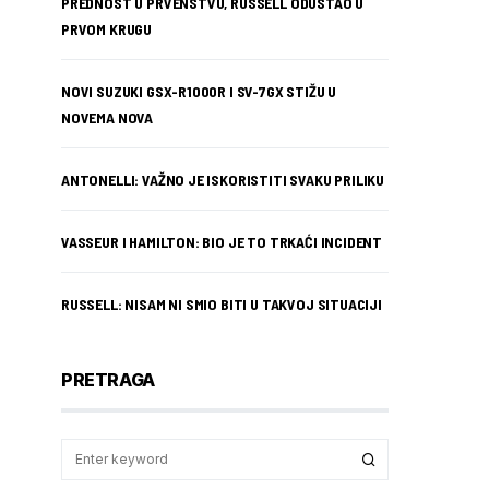
PREDNOST U PRVENSTVU, RUSSELL ODUSTAO U
PRVOM KRUGU
NOVI SUZUKI GSX-R1000R I SV-7GX STIŽU U
NOVEMA NOVA
ANTONELLI: VAŽNO JE ISKORISTITI SVAKU PRILIKU
VASSEUR I HAMILTON: BIO JE TO TRKAĆI INCIDENT
RUSSELL: NISAM NI SMIO BITI U TAKVOJ SITUACIJI
PRETRAGA