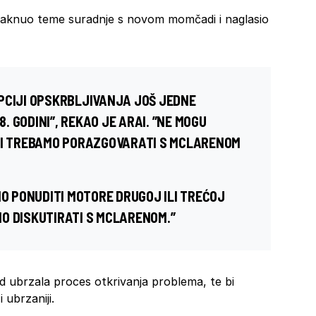
knuo teme suradnje s novom momčadi i naglasio
PCIJI OPSKRBLJIVANJA JOŠ JEDNE
8. GODINI”, REKAO JE
ARAI
. ”NE MOGU
ALI TREBAMO PORAZGOVARATI S MCLARENOM
MO PONUDITI MOTORE DRUGOJ ILI TREĆOJ
O DISKUTIRATI S
MCLARENOM
.”
ubrzala proces otkrivanja problema, te bi
 ubrzaniji.