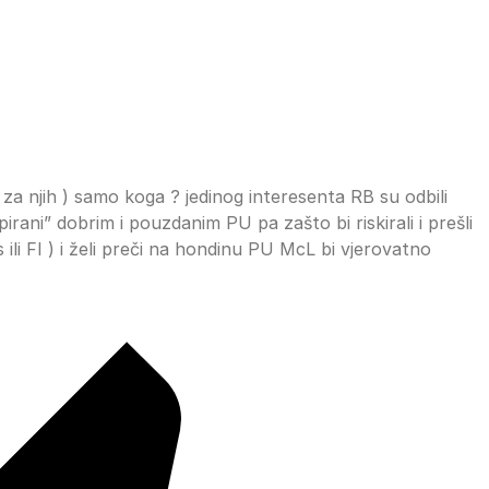
o za njih ) samo koga ? jedinog interesenta RB su odbili
irani” dobrim i pouzdanim PU pa zašto bi riskirali i prešli
s ili FI ) i želi preči na hondinu PU McL bi vjerovatno