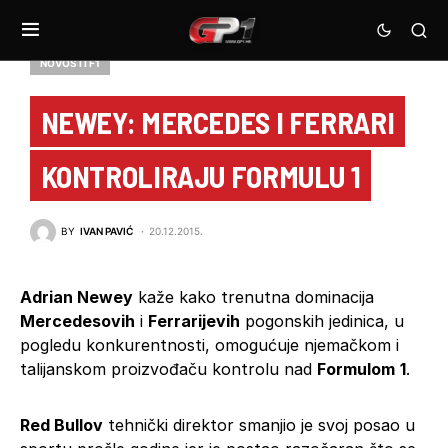
NOVOSTI F1
NEWEY: MERCEDES I FERRARI
KONTROLIRAJU FORMULU 1
BY
IVAN PAVIĆ
20.12.2015.
Adrian Newey
kaže kako trenutna dominacija
Mercedesovih
i
Ferrarijevih
pogonskih jedinica, u
pogledu konkurentnosti, omogućuje njemačkom i
talijanskom proizvođaču kontrolu nad
Formulom
1
.
Red Bullov
tehnički direktor smanjio je svoj posao u