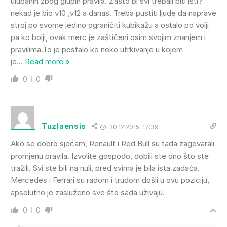
ulupanih zbog glupih pravila. Zašto bi svi trebali biti isti?
nekad je bio v10 ,v12 a danas. Treba pustiti ljude da naprave
stroj po svome jedino ograničiti kubikažu a ostalo po volji
pa ko bolji, ovak merc je zaštičeni osim svojim znanjem i
pravilima.To je postalo ko neko utrkivanje u kojem
je
…
Read more »
0
0
Tuzlaensis
20.12.2015. 17:39
Ako se dobro sjećam, Renault i Red Bull su tada zagovarali
promjenu pravila. Izvolite gospodo, dobili ste ono što ste
tražili. Svi ste bili na nuli, pred svima je bila ista zadaća.
Mercedes i Ferrari su radom i trudom došli u ovu poziciju,
apsolutno je zasluženo sve što sada uživaju.
0
0