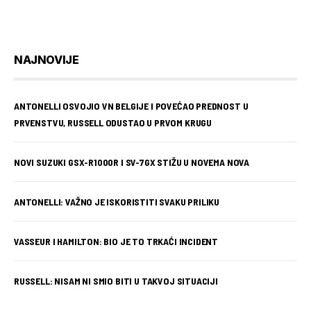
NAJNOVIJE
ANTONELLI OSVOJIO VN BELGIJE I POVEĆAO PREDNOST U
PRVENSTVU, RUSSELL ODUSTAO U PRVOM KRUGU
NOVI SUZUKI GSX-R1000R I SV-7GX STIŽU U NOVEMA NOVA
ANTONELLI: VAŽNO JE ISKORISTITI SVAKU PRILIKU
VASSEUR I HAMILTON: BIO JE TO TRKAĆI INCIDENT
RUSSELL: NISAM NI SMIO BITI U TAKVOJ SITUACIJI