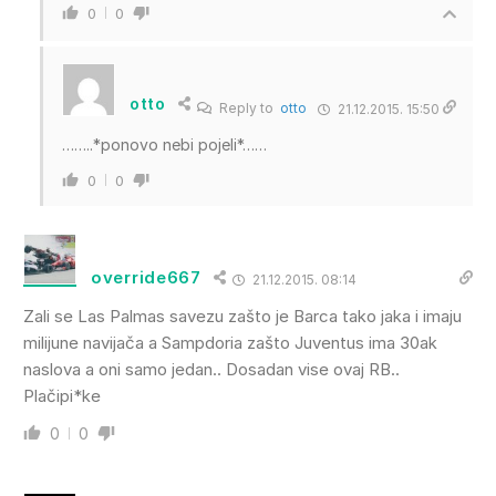
0
0
otto
Reply to
otto
21.12.2015. 15:50
……..*ponovo nebi pojeli*……
0
0
override667
21.12.2015. 08:14
Zali se Las Palmas savezu zašto je Barca tako jaka i imaju
milijune navijača a Sampdoria zašto Juventus ima 30ak
naslova a oni samo jedan.. Dosadan vise ovaj RB..
Plačipi*ke
0
0