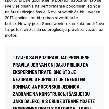
sportu prošle godine jer je postao razočaran što se
sve više oslanja na performanse pogonskih jedinica
na štetu dizajna šasije. Novi pravilnik će biti uveden
2017. godine i on bi trebao stvoriti brže
bolide. Newey je za Speedweek rekao kako podržava
taj potez, ali želi da se pregledaju pravilnici vezani uz
motor.
“UVIJEK SAM POZDRAVLJAO PROMJENE
PRAVILA JER VAM ONI DAJU PRILIKU DA
EKSPERIMENTIRATE. ONO ŠTO JE
NEZDRAVO U FORMULI 1 JE TRENUTNA
DOMINACIJA POGONSKIH JEDINICA.
ZABRANE NA KONSTRUKCIJI ŠASIJE IDU
JAKO DALEKO, A S DRUGE STRANE MOŽETE
EKSPERIMENTIRATI S MOTORIMA. U OVOJ