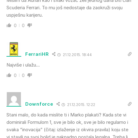
Mislim da Adrian kao i svaki vozač želi jednog dana biti član
Scuderia Ferrari. To mu još nedostaje da zaokruži svoju
uspješnu karijeru.
0
0
FerrariHR
21.12.2015. 18:44
Najviše i ulažu…
0
0
Downforce
21.12.2015. 12:22
Stani malo, do kada mislite ti i Marko plakati? Kada ste vi
dominirali Formulom 1, sve je bilo ok, sve je bilo regularno i
svaka “inovacija” (čitaj: izlaženje iz okvira pravila) koju ste
vi stavili na svoj bolid je naknadno postala legalna. Treba li