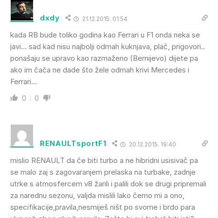
dxdy
21.12.2015. 01:54
kada RB bude toliko godina kao Ferrari u F1 onda neka se
javi… sad kad nisu najbolji odmah kuknjava, plač, prigovori..
ponašaju se upravo kao razmaženo (Bernijevo) dijete pa
ako im čača ne dade što žele odmah krivi Mercedes i
Ferrari…
0
0
RENAULTsportF1
20.12.2015. 19:40
mislio RENAULT da če biti turbo a ne hibridni usisivač pa
se malo zaj s zagovaranjem prelaska na turbake, zadnje
utrke s atmosfercem v8 žarili i palili dok se drugi pripremali
za narednu sezonu, valjda mislili lako čemo mi a ono,
specifikacije,pravila,nesmiješ ništ po svome i brdo para