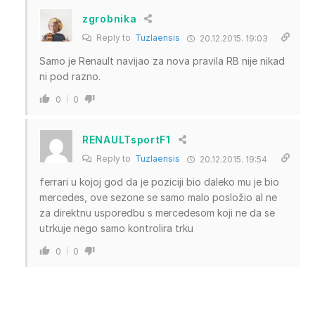
zgrobnika
Reply to
Tuzlaensis
20.12.2015. 19:03
Samo je Renault navijao za nova pravila RB nije nikad
ni pod razno.
0
0
RENAULTsportF1
Reply to
Tuzlaensis
20.12.2015. 19:54
ferrari u kojoj god da je poziciji bio daleko mu je bio
mercedes, ove sezone se samo malo posložio al ne
za direktnu usporedbu s mercedesom koji ne da se
utrkuje nego samo kontrolira trku
0
0