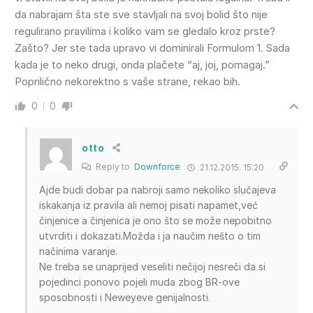
da nabrajam šta ste sve stavljali na svoj bolid što nije
regulirano pravilima i koliko vam se gledalo kroz prste?
Zašto? Jer ste tada upravo vi dominirali Formulom 1. Sada
kada je to neko drugi, onda plačete “aj, joj, pomagaj.”
Poprilično nekorektno s vaše strane, rekao bih.
0
0
otto
Reply to
Downforce
21.12.2015. 15:20
Ajde budi dobar pa nabroji samo nekoliko slučajeva
iskakanja iz pravila ali nemoj pisati napamet,već
činjenice a činjenica je ono što se može nepobitno
utvrditi i dokazati.Možda i ja naučim nešto o tim
načinima varanje.
Ne treba se unaprijed veseliti nečijoj nesreči da si
pojedinci ponovo pojeli muda zbog BR-ove
sposobnosti i Neweyeve genijalnosti.