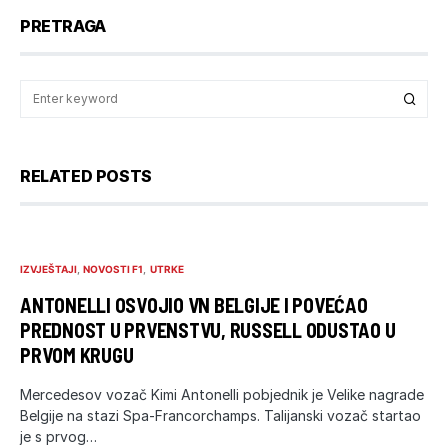
PRETRAGA
RELATED POSTS
IZVJEŠTAJI
NOVOSTI F1
UTRKE
ANTONELLI OSVOJIO VN BELGIJE I POVEĆAO
PREDNOST U PRVENSTVU, RUSSELL ODUSTAO U
PRVOM KRUGU
Mercedesov vozač Kimi Antonelli pobjednik je Velike nagrade
Belgije na stazi Spa-Francorchamps. Talijanski vozač startao
je s prvog…