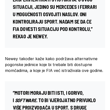
SITUACIJI, JEDINO SU MERCEDES I FERRARI
U MOGUĆNOSTI OSVOJITI NASLOV. ONI
KONTROLIRAJU SPORT. NADAM SE DA ĆE
FIA
DOVESTI SITUACIJU POD KONTROLU,”
REKAO JE NEWEY.
Newey također kaže kako podržava alternativne
pogonske jedinice koje bi trebale biti dostupne
momčadima, a koje je FIA već istraživala ove godine.
“MOTORI MORAJU BITI ISTI, I GORIVO,
I
SOFTWARE
. TO BI VJEROJATNO PRIVUKLO
VIŠE PROIZVOĐAČA U SPORT. S DRUGE