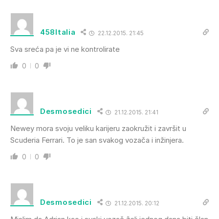
458Italia
22.12.2015. 21:45
Sva sreća pa je vi ne kontrolirate
0
0
Desmosedici
21.12.2015. 21:41
Newey mora svoju veliku karijeru zaokružit i završit u
Scuderia Ferrari. To je san svakog vozača i inžinjera.
0
0
Desmosedici
21.12.2015. 20:12