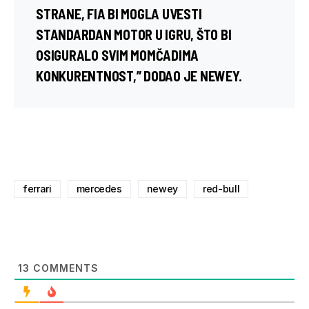
STRANE, FIA BI MOGLA UVESTI
STANDARDAN MOTOR U IGRU, ŠTO BI
OSIGURALO SVIM MOMČADIMA
KONKURENTNOST,” DODAO JE NEWEY.
ferrari
mercedes
newey
red-bull
13
COMMENTS