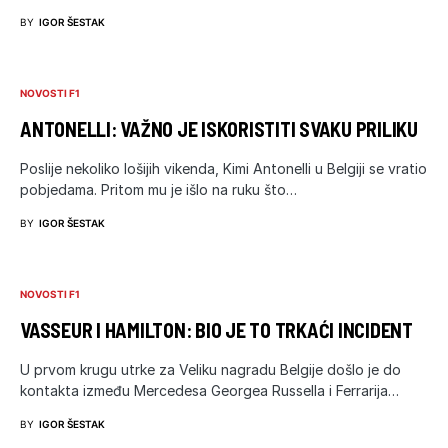
BY
IGOR ŠESTAK
NOVOSTI F1
ANTONELLI: VAŽNO JE ISKORISTITI SVAKU PRILIKU
Poslije nekoliko lošijih vikenda, Kimi Antonelli u Belgiji se vratio
pobjedama. Pritom mu je išlo na ruku što…
BY
IGOR ŠESTAK
NOVOSTI F1
VASSEUR I HAMILTON: BIO JE TO TRKAĆI INCIDENT
U prvom krugu utrke za Veliku nagradu Belgije došlo je do
kontakta između Mercedesa Georgea Russella i Ferrarija…
BY
IGOR ŠESTAK