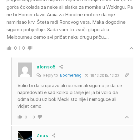
gorka čokolada za neke ali slatka za momke u Wokingu. Pa
ne bi Horner davio Araia za Hondine motore da nije
namirisao krv. Šteta radi Ronovog veta. Maka dogodine
sigurno pobjeđuje. Sada vam to zvuči glupo ali u
Melbourneu ćemo svi pričat neku drugu priču….
0
0
alonso5
Reply to
Boomerang
19.12.2015. 12:02
Volio bi da si upravu ali neznam ali sigurno je da ce
napredovati e sad koliko pitanje je.I ja bi volio da
odma budu uz bok Mecki sto nije i nemoguce ali
vidjet cemo.
0
0
Zeus