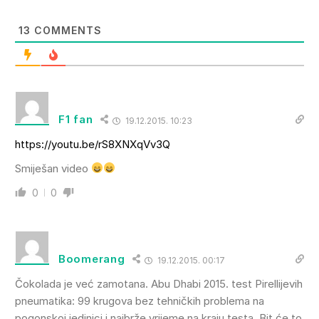
13
COMMENTS
F1 fan
19.12.2015. 10:23
https://youtu.be/rS8XNXqVv3Q
Smiješan video
0
0
Boomerang
19.12.2015. 00:17
Čokolada je već zamotana. Abu Dhabi 2015. test Pirellijevih
pneumatika: 99 krugova bez tehničkih problema na
pogonskoj jedinici i najbrže vrijeme na kraju testa. Bit će to