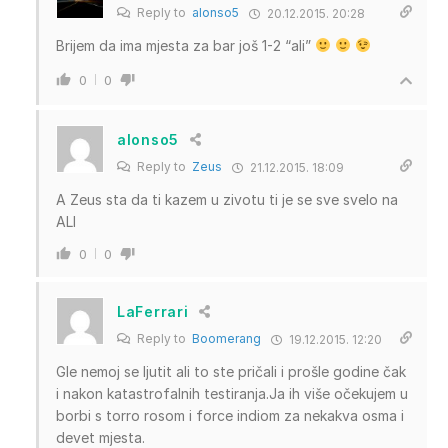
Reply to
alonso5
20.12.2015. 20:28
Brijem da ima mjesta za bar još 1-2 “ali”
0
0
alonso5
Reply to
Zeus
21.12.2015. 18:09
A Zeus sta da ti kazem u zivotu ti je se sve svelo na
ALI
0
0
LaFerrari
Reply to
Boomerang
19.12.2015. 12:20
Gle nemoj se ljutit ali to ste pričali i prošle godine čak
i nakon katastrofalnih testiranja.Ja ih više očekujem u
borbi s torro rosom i force indiom za nekakva osma i
devet mjesta.