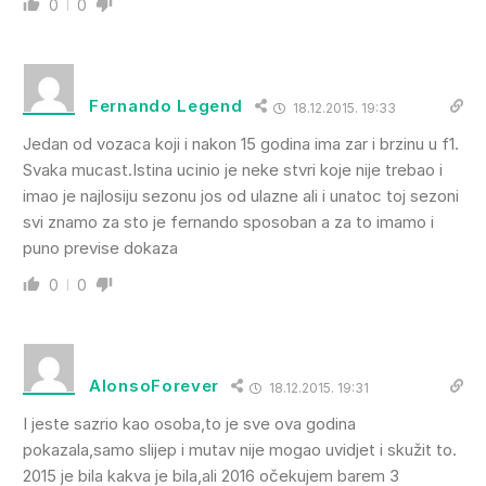
0
0
Fernando Legend
18.12.2015. 19:33
Jedan od vozaca koji i nakon 15 godina ima zar i brzinu u f1.
Svaka mucast.Istina ucinio je neke stvri koje nije trebao i
imao je najlosiju sezonu jos od ulazne ali i unatoc toj sezoni
svi znamo za sto je fernando sposoban a za to imamo i
puno previse dokaza
0
0
AlonsoForever
18.12.2015. 19:31
I jeste sazrio kao osoba,to je sve ova godina
pokazala,samo slijep i mutav nije mogao uvidjet i skužit to.
2015 je bila kakva je bila,ali 2016 očekujem barem 3