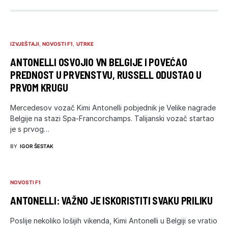
IZVJEŠTAJI
NOVOSTI F1
UTRKE
ANTONELLI OSVOJIO VN BELGIJE I POVEĆAO
PREDNOST U PRVENSTVU, RUSSELL ODUSTAO U
PRVOM KRUGU
Mercedesov vozač Kimi Antonelli pobjednik je Velike nagrade
Belgije na stazi Spa-Francorchamps. Talijanski vozač startao
je s prvog…
BY
IGOR ŠESTAK
NOVOSTI F1
ANTONELLI: VAŽNO JE ISKORISTITI SVAKU PRILIKU
Poslije nekoliko lošijih vikenda, Kimi Antonelli u Belgiji se vratio