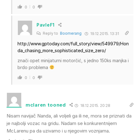
0
0
PavleF1
Reply to
Boomerang
19.12.2015. 13:31
http://www.gptoday.com/full_story/view/549979/Hon
da_chasing_more_sophisticated_size_zero/
znači opet minijaturni motorčić, s jedno 150ks manjka i
brdo problema
0
0
mclaren tooned
18.12.2015. 20:28
Nisam navijač Nanda, ali voljeli ga ili ne, mora se priznati da
je najbolji vozac na gridu. Nadam se konkurentnijem
McLarenu pa da uzivamo i u njegovim voznjama.