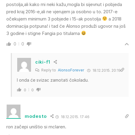
postolja,ali kako mi neki kažu,mogla bi sijevnut i pobjeda
pred kraj 2016-e,ali ne vjerujem ja osobno u to. 2017-e
očekujem minimum 3 pobjede i 15-ak postolja
a 2018
dominacija potpuna! i tad će Alonso produži ugovor na još
3 godine i stigne Fangia po titulama
0
0
ciki-f1
Reply to
AlonsoForever
18.12.2015. 20:19
I onda će svizac zamotati čokoladu.
0
0
modesto
18.12.2015. 17:46
ron začepi uništio si mclaren.