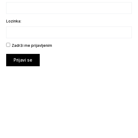
Lozinka:
Zadrži me prijavljenim
Prijavi se