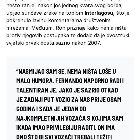
nešto ranije, nakon još jednog kvara svog bolida,
upijao sunčeve zrake na toplom
Interlagosu
, što je
pokrenulo lavinu komentara na društvenim
mrežama. Međutim, Ron priznaje kako nema ništa
protiv njegovih postupaka te dodaje da je dvostruki
svjetski prvak dosta sazrio nakon 2007.
“NASMIJAO SAM SE. NEMA NIŠTA LOŠE U
MALO HUMORA. FERNANDO NAPORNO RADI I
TALENTIRAN JE. JAKO JE SAZRIO OTKAD
JE ZADNJI PUT VOZIO ZA NAS PRIJE OSAM
GODINA I SADA JE JEDAN OD
NAJKOMPLETNIJIH VOZAČA S KOJIMA SAM
IKADA IMAO PRIVILEGIJU RADITI. ON IMA
ONO ŠTO BI SVI VOZAČI TREBALI TEŽITI