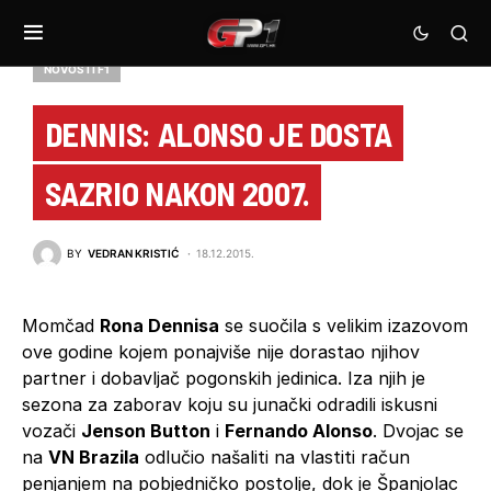
NOVOSTI F1
DENNIS: ALONSO JE DOSTA
SAZRIO NAKON 2007.
BY
VEDRAN KRISTIĆ
18.12.2015.
Momčad
Rona Dennisa
se suočila s velikim izazovom
ove godine kojem ponajviše nije dorastao njihov
partner i dobavljač pogonskih jedinica. Iza njih je
sezona za zaborav koju su junački odradili iskusni
vozači
Jenson Button
i
Fernando Alonso
. Dvojac se
na
VN Brazila
odlučio našaliti na vlastiti račun
penjanjem na pobjedničko postolje, dok je Španjolac