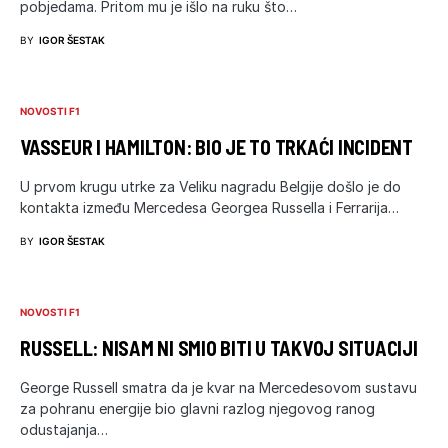
pobjedama. Pritom mu je išlo na ruku što…
BY
IGOR ŠESTAK
NOVOSTI F1
VASSEUR I HAMILTON: BIO JE TO TRKAĆI INCIDENT
U prvom krugu utrke za Veliku nagradu Belgije došlo je do
kontakta između Mercedesa Georgea Russella i Ferrarija…
BY
IGOR ŠESTAK
NOVOSTI F1
RUSSELL: NISAM NI SMIO BITI U TAKVOJ SITUACIJI
George Russell smatra da je kvar na Mercedesovom sustavu
za pohranu energije bio glavni razlog njegovog ranog
odustajanja…