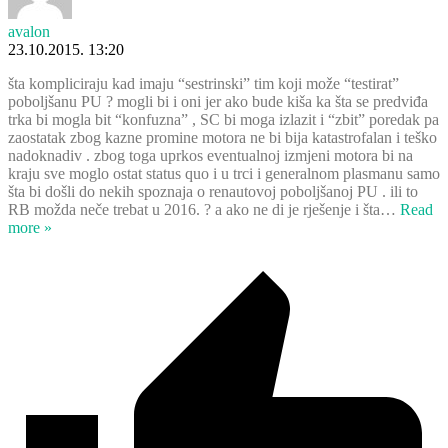
avalon
23.10.2015. 13:20
šta kompliciraju kad imaju “sestrinski” tim koji može “testirat”
poboljšanu PU ? mogli bi i oni jer ako bude kiša ka šta se predviđa
trka bi mogla bit “konfuzna” , SC bi moga izlazit i “zbit” poredak pa
zaostatak zbog kazne promine motora ne bi bija katastrofalan i teško
nadoknadiv . zbog toga uprkos eventualnoj izmjeni motora bi na
kraju sve moglo ostat status quo i u trci i generalnom plasmanu samo
šta bi došli do nekih spoznaja o renautovoj poboljšanoj PU . ili to
RB možda neče trebat u 2016. ? a ako ne di je rješenje i šta
…
Read
more »