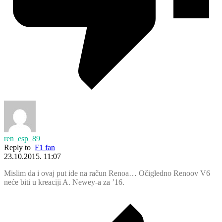
ren_esp_89
Reply to
F1 fan
23.10.2015. 11:07
Mislim da i ovaj put ide na račun Renoa… Očigledno Renoov V6
neće biti u kreaciji A. Newey-a za ’16.