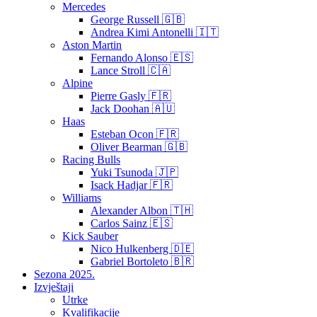
Mercedes
George Russell 🇬🇧
Andrea Kimi Antonelli 🇮🇹
Aston Martin
Fernando Alonso 🇪🇸
Lance Stroll 🇨🇦
Alpine
Pierre Gasly 🇫🇷
Jack Doohan 🇦🇺
Haas
Esteban Ocon 🇫🇷
Oliver Bearman 🇬🇧
Racing Bulls
Yuki Tsunoda 🇯🇵
Isack Hadjar 🇫🇷
Williams
Alexander Albon 🇹🇭
Carlos Sainz 🇪🇸
Kick Sauber
Nico Hulkenberg 🇩🇪
Gabriel Bortoleto 🇧🇷
Sezona 2025.
Izvještaji
Utrke
Kvalifikacije