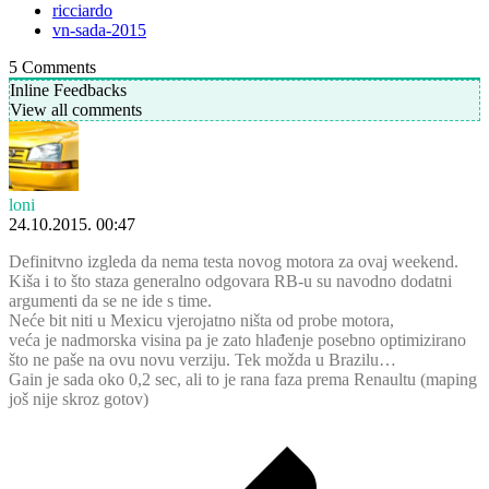
ricciardo
vn-sada-2015
5
Comments
Inline Feedbacks
View all comments
loni
24.10.2015. 00:47
Definitvno izgleda da nema testa novog motora za ovaj weekend.
Kiša i to što staza generalno odgovara RB-u su navodno dodatni
argumenti da se ne ide s time.
Neće bit niti u Mexicu vjerojatno ništa od probe motora,
veća je nadmorska visina pa je zato hlađenje posebno optimizirano
što ne paše na ovu novu verziju. Tek možda u Brazilu…
Gain je sada oko 0,2 sec, ali to je rana faza prema Renaultu (maping
još nije skroz gotov)