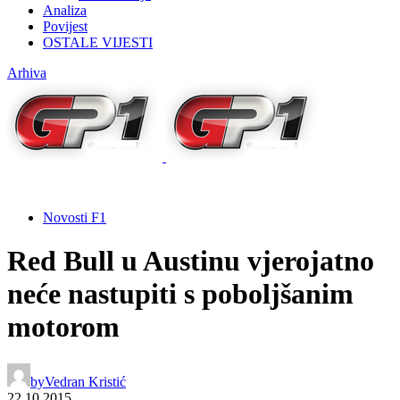
Analiza
Povijest
OSTALE VIJESTI
Arhiva
Novosti F1
Red Bull u Austinu vjerojatno
neće nastupiti s poboljšanim
motorom
by
Vedran Kristić
22.10.2015.