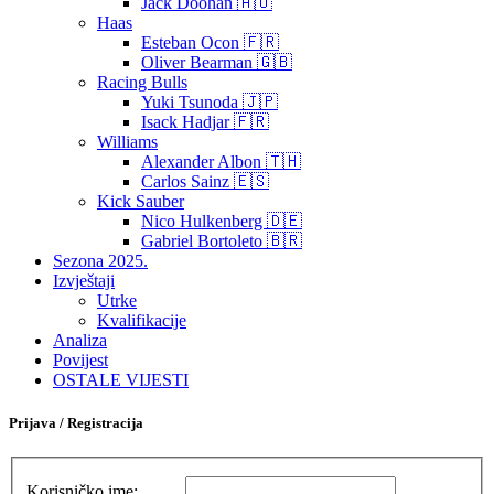
Jack Doohan 🇦🇺
Haas
Esteban Ocon 🇫🇷
Oliver Bearman 🇬🇧
Racing Bulls
Yuki Tsunoda 🇯🇵
Isack Hadjar 🇫🇷
Williams
Alexander Albon 🇹🇭
Carlos Sainz 🇪🇸
Kick Sauber
Nico Hulkenberg 🇩🇪
Gabriel Bortoleto 🇧🇷
Sezona 2025.
Izvještaji
Utrke
Kvalifikacije
Analiza
Povijest
OSTALE VIJESTI
Prijava / Registracija
Korisničko ime: