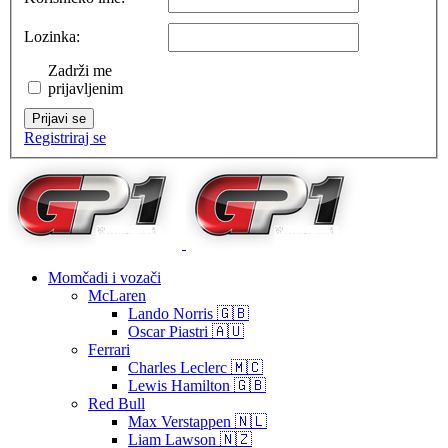
Lozinka:
Zadrži me
prijavljenim
Prijavi se
Registriraj se
Momčadi i vozači
McLaren
Lando Norris 🇬🇧
Oscar Piastri 🇦🇺
Ferrari
Charles Leclerc 🇲🇨
Lewis Hamilton 🇬🇧
Red Bull
Max Verstappen 🇳🇱
Liam Lawson 🇳🇿