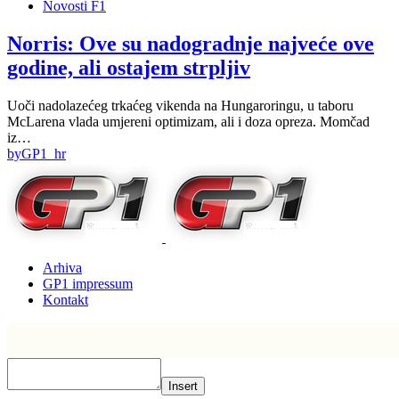
Novosti F1
Norris: Ove su nadogradnje najveće ove
godine, ali ostajem strpljiv
Uoči nadolazećeg trkaćeg vikenda na Hungaroringu, u taboru
McLarena vlada umjereni optimizam, ali i doza opreza. Momčad
iz…
by
GP1_hr
Arhiva
GP1 impressum
Kontakt
Insert