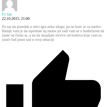
F1 fan
22.10.2015. 21:00
Pa zar im poredak u utrci igra neku ulogu, pa ne bore se za naslov.
Bitnije vam je da isprobate taj motor jer radi vam se o budućnosti da
znate na čemu se, a ne da skupljate mrvice od bodova koje vam ne
znače baš puno sad u ovoj situaciji