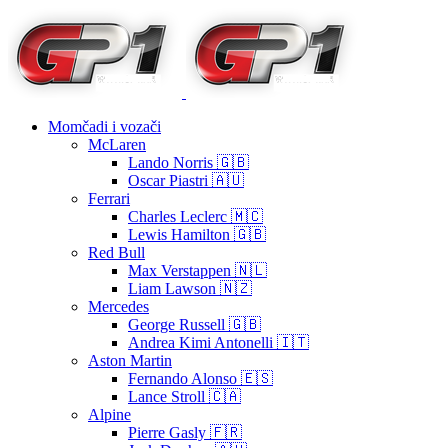
Momčadi i vozači
McLaren
Lando Norris 🇬🇧
Oscar Piastri 🇦🇺
Ferrari
Charles Leclerc 🇲🇨
Lewis Hamilton 🇬🇧
Red Bull
Max Verstappen 🇳🇱
Liam Lawson 🇳🇿
Mercedes
George Russell 🇬🇧
Andrea Kimi Antonelli 🇮🇹
Aston Martin
Fernando Alonso 🇪🇸
Lance Stroll 🇨🇦
Alpine
Pierre Gasly 🇫🇷