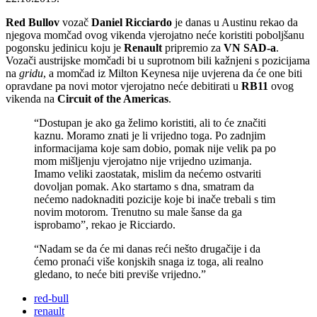
Red Bullov
vozač
Daniel Ricciardo
je danas u Austinu rekao da
njegova momčad ovog vikenda vjerojatno neće koristiti poboljšanu
pogonsku jedinicu koju je
Renault
pripremio za
VN SAD-a
.
Vozači austrijske momčadi bi u suprotnom bili kažnjeni s pozicijama
na
gridu
, a momčad iz Milton Keynesa nije uvjerena da će one biti
opravdane pa novi motor vjerojatno neće debitirati u
RB11
ovog
vikenda na
Circuit of the Americas
.
“Dostupan je ako ga želimo koristiti, ali to će značiti
kaznu. Moramo znati je li vrijedno toga. Po zadnjim
informacijama koje sam dobio, pomak nije velik pa po
mom mišljenju vjerojatno nije vrijedno uzimanja.
Imamo veliki zaostatak, mislim da nećemo ostvariti
dovoljan pomak. Ako startamo s dna, smatram da
nećemo nadoknaditi pozicije koje bi inače trebali s tim
novim motorom. Trenutno su male šanse da ga
isprobamo”, rekao je Ricciardo.
“Nadam se da će mi danas reći nešto drugačije i da
ćemo pronaći više konjskih snaga iz toga, ali realno
gledano, to neće biti previše vrijedno.”
red-bull
renault