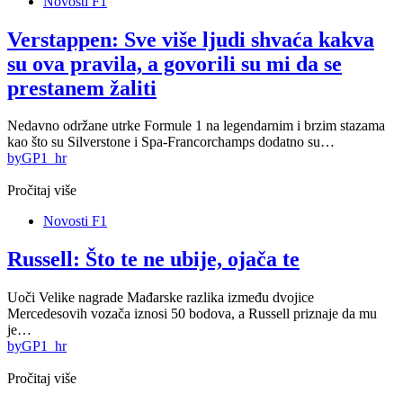
Novosti F1
Verstappen: Sve više ljudi shvaća kakva
su ova pravila, a govorili su mi da se
prestanem žaliti
Nedavno održane utrke Formule 1 na legendarnim i brzim stazama
kao što su Silverstone i Spa-Francorchamps dodatno su…
by
GP1_hr
Pročitaj više
Novosti F1
Russell: Što te ne ubije, ojača te
Uoči Velike nagrade Mađarske razlika između dvojice
Mercedesovih vozača iznosi 50 bodova, a Russell priznaje da mu
je…
by
GP1_hr
Pročitaj više