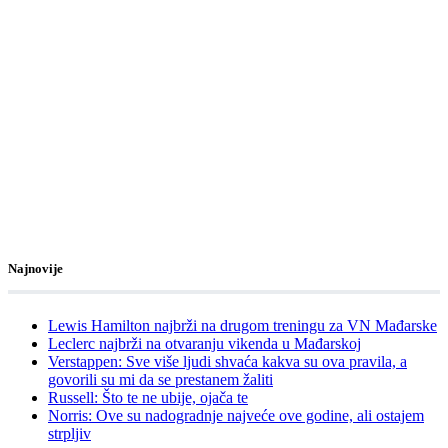
Najnovije
Lewis Hamilton najbrži na drugom treningu za VN Mađarske
Leclerc najbrži na otvaranju vikenda u Mađarskoj
Verstappen: Sve više ljudi shvaća kakva su ova pravila, a
govorili su mi da se prestanem žaliti
Russell: Što te ne ubije, ojača te
Norris: Ove su nadogradnje najveće ove godine, ali ostajem
strpljiv