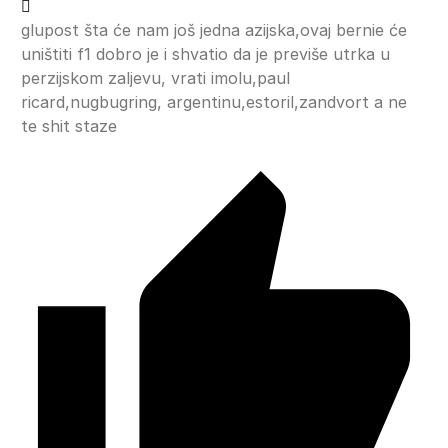
glupost šta će nam još jedna azijska,ovaj bernie će
uništiti f1 dobro je i shvatio da je previše utrka u
perzijskom zaljevu, vrati imolu,paul
ricard,nugbugring, argentinu,estoril,zandvort a ne
te shit staze