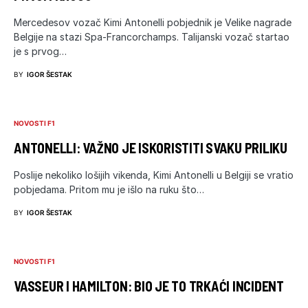
Mercedesov vozač Kimi Antonelli pobjednik je Velike nagrade
Belgije na stazi Spa-Francorchamps. Talijanski vozač startao
je s prvog…
BY
IGOR ŠESTAK
NOVOSTI F1
ANTONELLI: VAŽNO JE ISKORISTITI SVAKU PRILIKU
Poslije nekoliko lošijih vikenda, Kimi Antonelli u Belgiji se vratio
pobjedama. Pritom mu je išlo na ruku što…
BY
IGOR ŠESTAK
NOVOSTI F1
VASSEUR I HAMILTON: BIO JE TO TRKAĆI INCIDENT