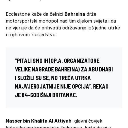
Ecclestone kaže da čelnici
Bahreina
drže
motorsportski monopol nad tim dijelom svijeta i da
ne vjeruje da će prihvatiti održavanje još jedne utrke
u njihovom ‘susjedstvu’.
”PITALI SMO IH (OP.A. ORGANIZATORE
VELIKE NAGRADE BAHREINA) ZA
ABU DHABI
I SLOŽILI SU SE, NO TREĆA UTRKA
NAJVJEROJATNIJE NIJE OPCIJA”, REKAO
JE 84-GODIŠNJI BRITANAC.
Nasser bin Khalifa Al Attiyah
, glavni čovjek
katarske motorsportske federacije, kaže da ni u