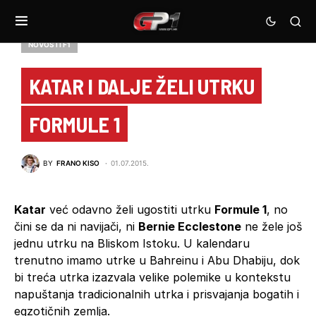
NOVOSTI F1
KATAR I DALJE ŽELI UTRKU
FORMULE 1
BY
FRANO KISO
01.07.2015.
Katar
već odavno želi ugostiti utrku
Formule 1
, no
čini se da ni navijači, ni
Bernie Ecclestone
ne žele još
jednu utrku na Bliskom Istoku. U kalendaru
trenutno imamo utrke u Bahreinu i Abu Dhabiju, dok
bi treća utrka izazvala velike polemike u kontekstu
napuštanja tradicionalnih utrka i prisvajanja bogatih i
egzotičnih zemlja.