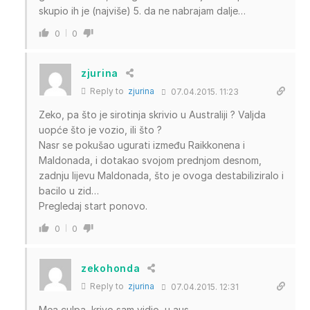
skupio ih je (najviše) 5. da ne nabrajam dalje…
0
0
zjurina
Reply to
zjurina
07.04.2015. 11:23
Zeko, pa što je sirotinja skrivio u Australiji ? Valjda
uopće što je vozio, ili što ?
Nasr se pokušao ugurati između Raikkonena i
Maldonada, i dotakao svojom prednjom desnom,
zadnju lijevu Maldonada, što je ovoga destabiliziralo i
bacilo u zid…
Pregledaj start ponovo.
0
0
zekohonda
Reply to
zjurina
07.04.2015. 12:31
Mea culpa, krivo sam vidio, u aus