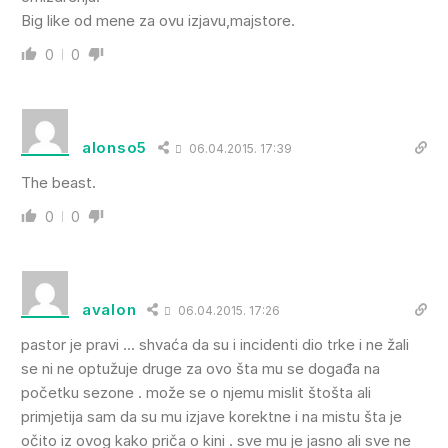
Big like od mene za ovu izjavu,majstore.
0
0
alonso5
06.04.2015. 17:39
The beast.
0
0
avalon
06.04.2015. 17:26
pastor je pravi … shvaća da su i incidenti dio trke i ne žali
se ni ne optužuje druge za ovo šta mu se događa na
početku sezone . može se o njemu mislit štošta ali
primjetija sam da su mu izjave korektne i na mistu šta je
očito iz ovog kako priča o kini . sve mu je jasno ali sve ne