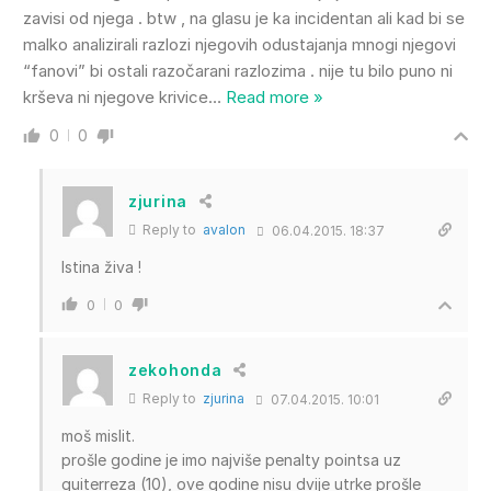
zavisi od njega . btw , na glasu je ka incidentan ali kad bi se
malko analizirali razlozi njegovih odustajanja mnogi njegovi
“fanovi” bi ostali razočarani razlozima . nije tu bilo puno ni
krševa ni njegove krivice
…
Read more »
0
0
zjurina
Reply to
avalon
06.04.2015. 18:37
Istina živa !
0
0
zekohonda
Reply to
zjurina
07.04.2015. 10:01
moš mislit.
prošle godine je imo najviše penalty pointsa uz
guiterreza (10), ove godine nisu dvije utrke prošle