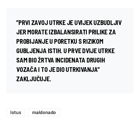
”PRVI ZAVOJ UTRKE JE UVIJEK UZBUDLJIV
JER MORATE IZBALANSIRATI PRILIKE ZA
PROBIJANJE U PORETKU S RIZIKOM
GUBLJENJA ISTIH. U PRVE DVIJE UTRKE
SAM BIO ŽRTVA INCIDENATA DRUGIH
VOZAČA I TO JE DIO UTRKIVANJA”
ZAKLJUČUJE.
lotus
maldonado