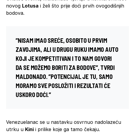
novog
Lotusa
i želi što prije doći prvih ovogodišnjih
bodova.
”NISAM IMAO SREĆE, OSOBITO U PRVIM
ZAVOJIMA, ALI U DRUGU RUKU IMAMO AUTO
KOJI JE KOMPETITIVAN I TO NAM GOVORI
DA SE MOŽEMO BORITI ZA BODOVE”, TVRDI
MALDONADO
. ”POTENCIJAL JE TU, SAMO
MORAMO SVE POSLOŽITI I REZULTATI ĆE
USKORO DOĆI.”
Venezuelanac se u nastavku osvrnuo nadolazeću
utrku u
Kini
i prilike koje ga tamo čekaju.