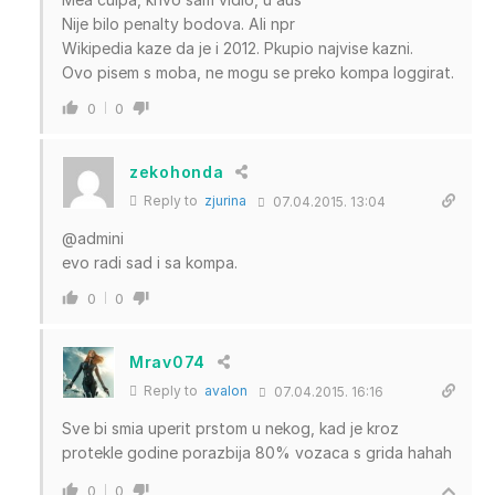
Nije bilo penalty bodova. Ali npr
Wikipedia kaze da je i 2012. Pkupio najvise kazni.
Ovo pisem s moba, ne mogu se preko kompa loggirat.
0
0
zekohonda
Reply to
zjurina
07.04.2015. 13:04
@admini
evo radi sad i sa kompa.
0
0
Mrav074
Reply to
avalon
07.04.2015. 16:16
Sve bi smia uperit prstom u nekog, kad je kroz
protekle godine porazbija 80% vozaca s grida hahah
0
0