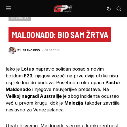
NOVOSTI F1
MALDONADO: BIO SAM ŽRTVA
BY
FRANO KISO
06.04.2015.
Iako je
Lotus
napravio solidan posao s novim
bolidom
E23
, njegovi vozači na prve dvije utrke nisu
uspjeli doći do bodova. Posebno u oko upada
Pastor
Maldonado
i njegove neuvjerljive predstave. Na
Velikoj nagradi Australije
je zbog incidenta odustao
već u prvom krugu, dok je
Malezija
također završila
neslavno za Venezuelanca.
Unatoč svemu, Maldonado vjeruje u konkurentnost