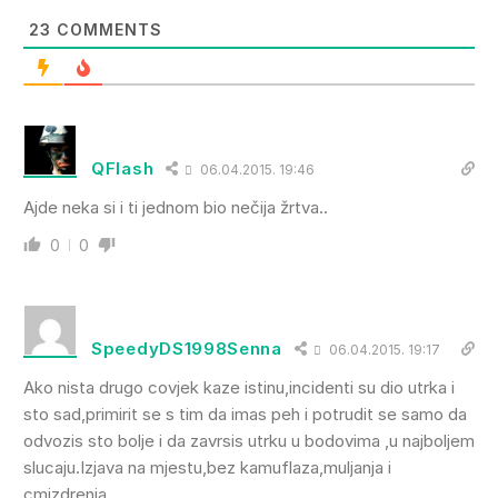
23
COMMENTS
QFlash
06.04.2015. 19:46
Ajde neka si i ti jednom bio nečija žrtva..
0
0
SpeedyDS1998Senna
06.04.2015. 19:17
Ako nista drugo covjek kaze istinu,incidenti su dio utrka i
sto sad,primirit se s tim da imas peh i potrudit se samo da
odvozis sto bolje i da zavrsis utrku u bodovima ,u najboljem
slucaju.Izjava na mjestu,bez kamuflaza,muljanja i
cmizdrenja.