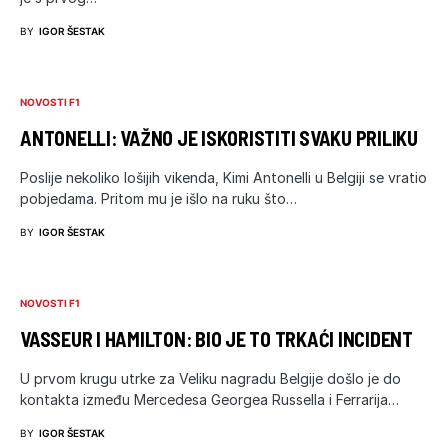
BY
IGOR ŠESTAK
NOVOSTI F1
ANTONELLI: VAŽNO JE ISKORISTITI SVAKU PRILIKU
Poslije nekoliko lošijih vikenda, Kimi Antonelli u Belgiji se vratio
pobjedama. Pritom mu je išlo na ruku što…
BY
IGOR ŠESTAK
NOVOSTI F1
VASSEUR I HAMILTON: BIO JE TO TRKAĆI INCIDENT
U prvom krugu utrke za Veliku nagradu Belgije došlo je do
kontakta između Mercedesa Georgea Russella i Ferrarija…
BY
IGOR ŠESTAK