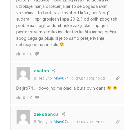
uzrokuje manja oštećenja jer to se događa svim
vozačima i treba ih razlikovat od krša , “muškog”
sudara … npr grosjean i spa 2012. ) od onih zbog teh
problema mogli bi donit neke zaključke …npr je li
pastor stvarno toliko incidentan ka šta mnogi pričaju i
zbog čega ga pljuju ili je to samo pretjerivanje
uobićajeno na portalu
0
0
avalon
Reply to
Mrav074
07.04.2015. 19:53
Daijiro74 … dovoljno me oladila bura ovih dana
0
0
zekohonda
Reply to
Mrav074
07.04.2015. 20:56