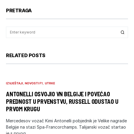
PRETRAGA
RELATED POSTS
IZVJEŠTAJI
NOVOSTI F1
UTRKE
ANTONELLI OSVOJIO VN BELGIJE I POVEĆAO
PREDNOST U PRVENSTVU, RUSSELL ODUSTAO U
PRVOM KRUGU
Mercedesov vozač Kimi Antonelli pobjednik je Velike nagrade
Belgije na stazi Spa-Francorchamps. Talijanski vozač startao
je s prvog…