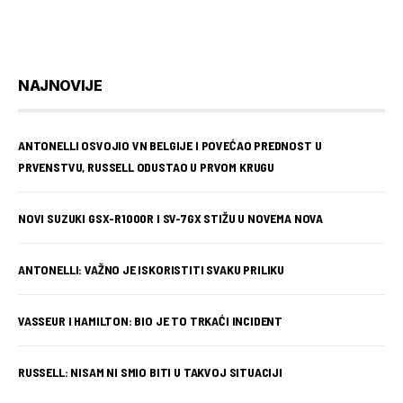
NAJNOVIJE
ANTONELLI OSVOJIO VN BELGIJE I POVEĆAO PREDNOST U
PRVENSTVU, RUSSELL ODUSTAO U PRVOM KRUGU
NOVI SUZUKI GSX-R1000R I SV-7GX STIŽU U NOVEMA NOVA
ANTONELLI: VAŽNO JE ISKORISTITI SVAKU PRILIKU
VASSEUR I HAMILTON: BIO JE TO TRKAĆI INCIDENT
RUSSELL: NISAM NI SMIO BITI U TAKVOJ SITUACIJI