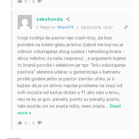
0
0
zekohonda
Reply to
Mrav074
08.04.2015. 13:47
tvoja tvrdnja da pastor nije crash-boy, da bez
potrebe na lošem glasu je kriva (zaboli me koji mu je
odnost odustajanja zbog sudara i tehničkog kvara –
skroz nebitno za našu raspravu) , a argumenti kojima
to braniš površni i selektivni jer npr. ”krš=odustajanje
pastora” eliminira udarac u guiterrezaja u bahrainu
prošle godine jerbo je pastor završio utrku. ja ti
kažem da je on skrivio najviše problema na stazi od
svih vozača od kad je došao u f1. ako sam u krivu,
reci mi ko je gori. penalty points su penalty points,
tebi možda oni ne znače ništa, meni znače.
…
Read
more »
0
0