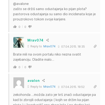
@avalone
zašto se držiš samo odustajanja ko pijan plota?
pastorova odustajanja su samo dio incidenata koje je
prouzrokovo tokom svoje karijere.
0
0
Mrav074
Reply to
Mrav074
07.04.2015. 18:35
Brate mili na ovom portalu niko nezna svatit
zajebanciju. Oladite malo…
0
0
avalon
Reply to
Mrav074
07.04.2015. 19:52
zekohonda …možda zato jer krš znači odustajanje pa
kad bi zbrojili odustajanja ( kojih se držim ka pijan
plota ) i “razdvojili” ona zbog krša ( ne dodira koji