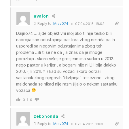
avalon
Reply to
Mrav074
07.04.2015. 18:03
Daijiro74 … ajde objektivni moj ako ti nije teško bi li
nabrojia sav odustajanja pastora zbog nesrića pa ih
usporedi sa njegovim odustajanjima zbog teh
problema …ili ti se ne da , a znaš da je mnoge
porazbija . skoro više je grosjean ima sudara u 2012.
nego pastor u karijer , a bogami nije ni LH bija daleko
2010. ( ili 2011. ? ) kad su vozači skoro održali
sastanak zbog njegovih “divljanja” te sezone . zbog
maldonada se nikad nije razmišljalo o nekom sastanku
vozača
0
0
zekohonda
Reply to
Mrav074
07.04.2015. 18:30