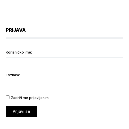
PRIJAVA
Korisničko ime:
Lozinka:
Zadrži me prijavljenim
Prijavi se