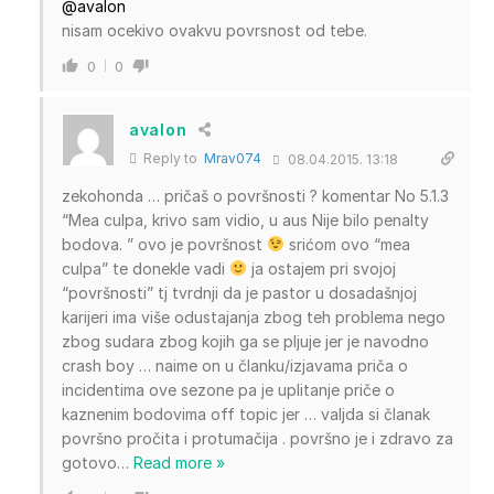
@avalon
nisam ocekivo ovakvu povrsnost od tebe.
0
0
avalon
Reply to
Mrav074
08.04.2015. 13:18
zekohonda … pričaš o površnosti ? komentar No 5.1.3
“Mea culpa, krivo sam vidio, u aus Nije bilo penalty
bodova. ” ovo je površnost
srićom ovo “mea
culpa” te donekle vadi
ja ostajem pri svojoj
“površnosti” tj tvrdnji da je pastor u dosadašnjoj
karijeri ima više odustajanja zbog teh problema nego
zbog sudara zbog kojih ga se pljuje jer je navodno
crash boy … naime on u članku/izjavama priča o
incidentima ove sezone pa je uplitanje priče o
kaznenim bodovima off topic jer … valjda si članak
površno pročita i protumačija . površno je i zdravo za
gotovo
…
Read more »