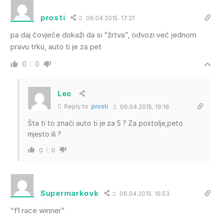
prosti
06.04.2015. 17:21
pa daj čovječe dokaži da si “žrtva”, odvozi već jednom
pravu trku, auto ti je za pet
0
0
Leo
Reply to
prosti
06.04.2015. 19:18
Šta ti to znači auto ti je za 5 ? Za postolje,peto
mjesto ili ?
0
0
Supermarkovk
06.04.2015. 16:53
“f1 race winner”