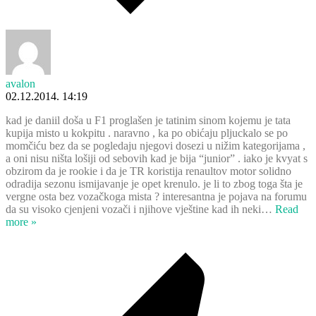
avalon
02.12.2014. 14:19
kad je daniil doša u F1 proglašen je tatinim sinom kojemu je tata
kupija misto u kokpitu . naravno , ka po obićaju pljuckalo se po
momčiću bez da se pogledaju njegovi dosezi u nižim kategorijama ,
a oni nisu ništa lošiji od sebovih kad je bija “junior” . iako je kvyat s
obzirom da je rookie i da je TR koristija renaultov motor solidno
odradija sezonu ismijavanje je opet krenulo. je li to zbog toga šta je
vergne osta bez vozačkoga mista ? interesantna je pojava na forumu
da su visoko cjenjeni vozači i njihove vještine kad ih neki
…
Read
more »