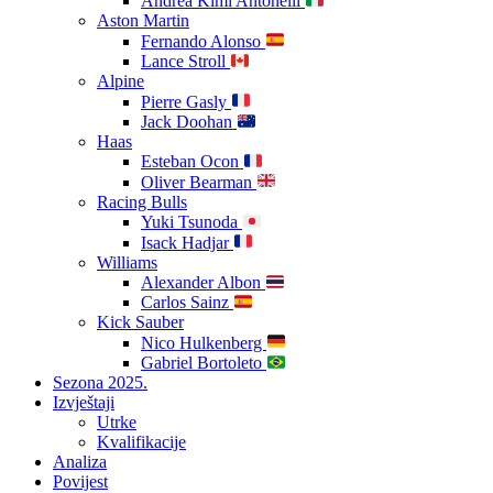
Andrea Kimi Antonelli
Aston Martin
Fernando Alonso
Lance Stroll
Alpine
Pierre Gasly
Jack Doohan
Haas
Esteban Ocon
Oliver Bearman
Racing Bulls
Yuki Tsunoda
Isack Hadjar
Williams
Alexander Albon
Carlos Sainz
Kick Sauber
Nico Hulkenberg
Gabriel Bortoleto
Sezona 2025.
Izvještaji
Utrke
Kvalifikacije
Analiza
Povijest