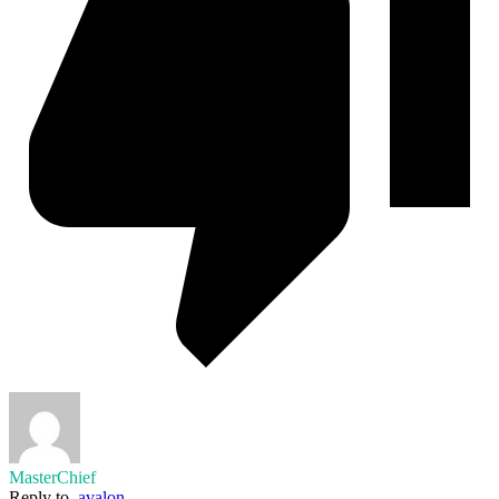
MasterChief
Reply to
avalon