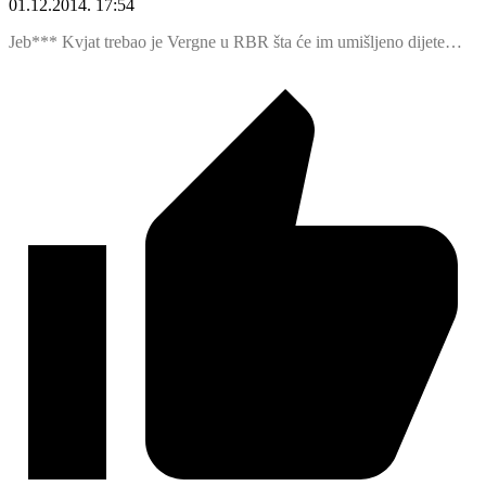
01.12.2014. 17:54
Jeb*** Kvjat trebao je Vergne u RBR šta će im umišljeno dijete…