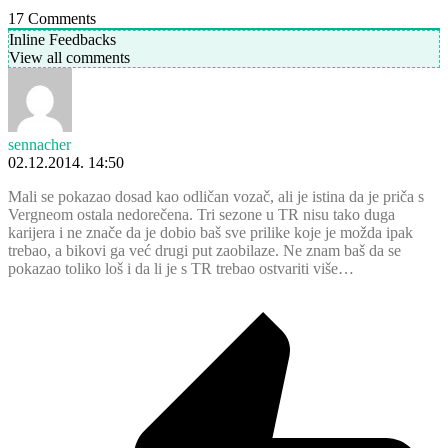
17
Comments
Inline Feedbacks
View all comments
sennacher
02.12.2014. 14:50
Mali se pokazao dosad kao odličan vozač, ali je istina da je priča s
Vergneom ostala nedorečena. Tri sezone u TR nisu tako duga
karijera i ne znače da je dobio baš sve prilike koje je možda ipak
trebao, a bikovi ga već drugi put zaobilaze. Ne znam baš da se
pokazao toliko loš i da li je s TR trebao ostvariti više…