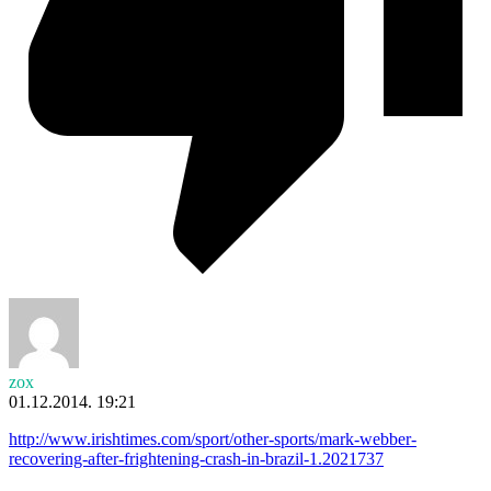
zox
01.12.2014. 19:21
http://www.irishtimes.com/sport/other-sports/mark-webber-
recovering-after-frightening-crash-in-brazil-1.2021737