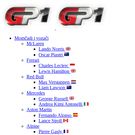
Momčadi i vozači
McLaren
Lando Norris
Oscar Piastri
Ferrari
Charles Leclerc
Lewis Hamilton
Red Bull
Max Verstappen
Liam Lawson
Mercedes
George Russell
Andrea Kimi Antonelli
Aston Martin
Fernando Alonso
Lance Stroll
Alpine
Pierre Gasly