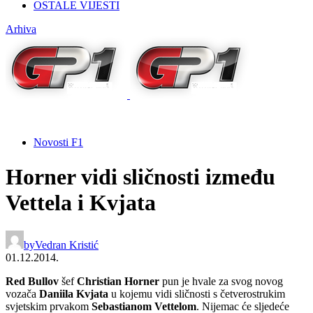
OSTALE VIJESTI
Arhiva
Novosti F1
Horner vidi sličnosti između
Vettela i Kvjata
by
Vedran Kristić
01.12.2014.
Red Bullov
šef
Christian Horner
pun je hvale za svog novog
vozača
Daniila Kvjata
u kojemu vidi sličnosti s četverostrukim
svjetskim prvakom
Sebastianom Vettelom
. Nijemac će sljedeće