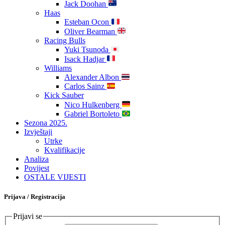
Jack Doohan
Haas
Esteban Ocon
Oliver Bearman
Racing Bulls
Yuki Tsunoda
Isack Hadjar
Williams
Alexander Albon
Carlos Sainz
Kick Sauber
Nico Hulkenberg
Gabriel Bortoleto
Sezona 2025.
Izvještaji
Utrke
Kvalifikacije
Analiza
Povijest
OSTALE VIJESTI
Prijava / Registracija
Prijavi se