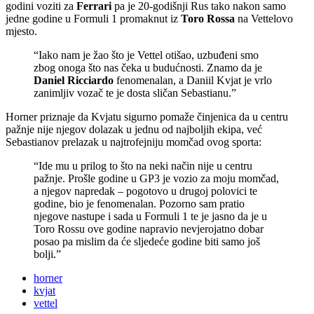
godini voziti za
Ferrari
pa je 20-godišnji Rus tako nakon samo
jedne godine u Formuli 1 promaknut iz
Toro Rossa
na Vettelovo
mjesto.
“Iako nam je žao što je Vettel otišao, uzbuđeni smo
zbog onoga što nas čeka u budućnosti. Znamo da je
Daniel Ricciardo
fenomenalan, a Daniil Kvjat je vrlo
zanimljiv vozač te je dosta sličan Sebastianu.”
Horner priznaje da Kvjatu sigurno pomaže činjenica da u centru
pažnje nije njegov dolazak u jednu od najboljih ekipa, već
Sebastianov prelazak u najtrofejniju momčad ovog sporta:
“Ide mu u prilog to što na neki način nije u centru
pažnje. Prošle godine u GP3 je vozio za moju momčad,
a njegov napredak – pogotovo u drugoj polovici te
godine, bio je fenomenalan. Pozorno sam pratio
njegove nastupe i sada u Formuli 1 te je jasno da je u
Toro Rossu ove godine napravio nevjerojatno dobar
posao pa mislim da će sljedeće godine biti samo još
bolji.”
horner
kvjat
vettel