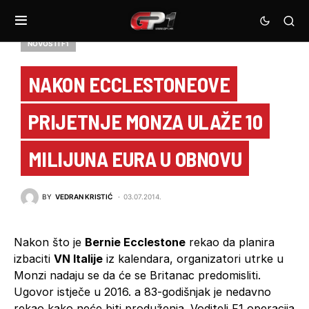
NOVOSTI F1
NAKON ECCLESTONEOVE
PRIJETNJE MONZA ULAŽE 10
MILIJUNA EURA U OBNOVU
BY
VEDRAN KRISTIĆ
03.07.2014.
Nakon što je
Bernie Ecclestone
rekao da planira
izbaciti
VN Italije
iz kalendara, organizatori utrke u
Monzi nadaju se da će se Britanac predomisliti.
Ugovor istječe u 2016. a 83-godišnjak je nedavno
rekao kako neće biti produženja. Voditelj F1 operacija