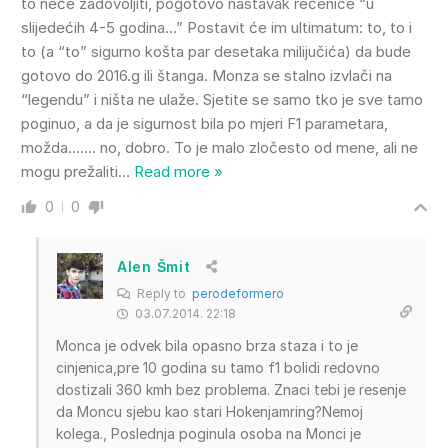
to neće zadovoljiti, pogotovo nastavak rečenice “u
slijedećih 4-5 godina…” Postavit će im ultimatum: to, to i
to (a “to” sigurno košta par desetaka milijučića) da bude
gotovo do 2016.g ili štanga. Monza se stalno izvlači na
“legendu” i ništa ne ulaže. Sjetite se samo tko je sve tamo
poginuo, a da je sigurnost bila po mjeri F1 parametara,
možda……. no, dobro. To je malo zločesto od mene, ali ne
mogu prežaliti
…
Read more »
0
0
Alen Šmit
Reply to
perodeformero
03.07.2014. 22:18
Monca je odvek bila opasno brza staza i to je
cinjenica,pre 10 godina su tamo f1 bolidi redovno
dostizali 360 kmh bez problema. Znaci tebi je resenje
da Moncu sjebu kao stari Hokenjamring?Nemoj
kolega., Poslednja poginula osoba na Monci je