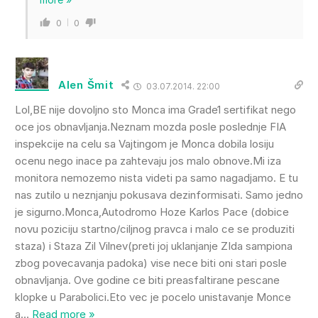
0
0
Alen Šmit
03.07.2014. 22:00
Lol,BE nije dovoljno sto Monca ima Grade1 sertifikat nego
oce jos obnavljanja.Neznam mozda posle poslednje FIA
inspekcije na celu sa Vajtingom je Monca dobila losiju
ocenu nego inace pa zahtevaju jos malo obnove.Mi iza
monitora nemozemo nista videti pa samo nagadjamo. E tu
nas zutilo u neznjanju pokusava dezinformisati. Samo jedno
je sigurno.Monca,Autodromo Hoze Karlos Pace (dobice
novu poziciju startno/ciljnog pravca i malo ce se produziti
staza) i Staza Zil Vilnev(preti joj uklanjanje ZIda sampiona
zbog povecavanja padoka) vise nece biti oni stari posle
obnavljanja. Ove godine ce biti preasfaltirane pescane
klopke u Parabolici.Eto vec je pocelo unistavanje Monce
a
…
Read more »