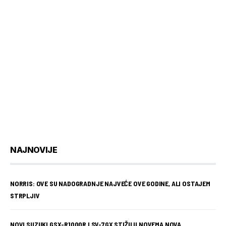
NAJNOVIJE
NORRIS: OVE SU NADOGRADNJE NAJVEĆE OVE GODINE, ALI OSTAJEM
STRPLJIV
NOVI SUZUKI GSX-R1000R I SV-7GX STIŽU U NOVEMA NOVA