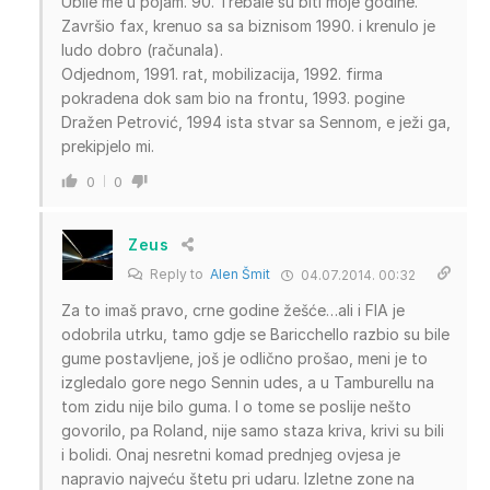
Ubile me u pojam. 90. Trebale su biti moje godine.
Završio fax, krenuo sa sa biznisom 1990. i krenulo je
ludo dobro (računala).
Odjednom, 1991. rat, mobilizacija, 1992. firma
pokradena dok sam bio na frontu, 1993. pogine
Dražen Petrović, 1994 ista stvar sa Sennom, e ježi ga,
prekipjelo mi.
0
0
Zeus
Reply to
Alen Šmit
04.07.2014. 00:32
Za to imaš pravo, crne godine žešće…ali i FIA je
odobrila utrku, tamo gdje se Baricchello razbio su bile
gume postavljene, još je odlično prošao, meni je to
izgledalo gore nego Sennin udes, a u Tamburellu na
tom zidu nije bilo guma. I o tome se poslije nešto
govorilo, pa Roland, nije samo staza kriva, krivi su bili
i bolidi. Onaj nesretni komad prednjeg ovjesa je
napravio najveću štetu pri udaru. Izletne zone na