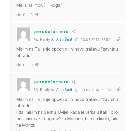
Misliš na Imolu? Ili koga?
0
0
perodeformero
Reply to
Alen Šmit
03.07.2014. 22:54
Mislim na Talijanje općenio i njihovu traljavu “završnu
obradu”
0
0
perodeformero
Reply to
Alen Šmit
03.07.2014. 23:00
Mislim na Talijanje općenio i njihovu traljavu “završnu
obradu”
I da, mislim na Sennu. Uvijek kada je utrka u Italiji, bilo
onaj cirkus za bogataše u Monacu, bilo na Imolu, bilo
na Monzu.