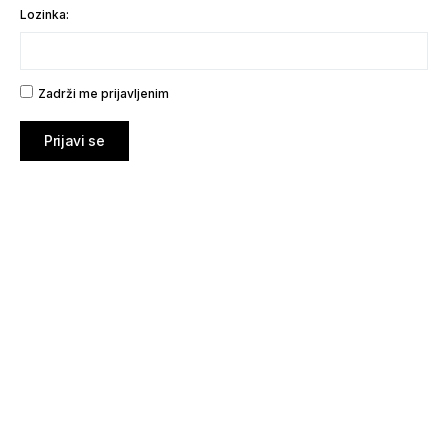
Lozinka:
Zadrži me prijavljenim
Prijavi se