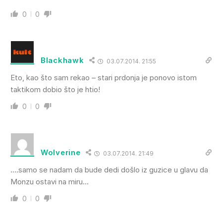
0
0
Blackhawk
03.07.2014. 21:55
Eto, kao što sam rekao – stari prdonja je ponovo istom
taktikom dobio što je htio!
0
0
Wolverine
03.07.2014. 21:49
….samo se nadam da bude dedi došlo iz guzice u glavu da
Monzu ostavi na miru…
0
0