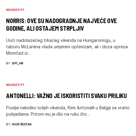
NOVOSTI F1
NORRIS: OVE SU NADOGRADNJE NAJVEĆE OVE
GODINE, ALI OSTAJEM STRPLJIV
Uoči nadolazećeg trkaćeg vikenda na Hungaroringu, u
taboru McLarena vlada umjereni optimizam, ali i doza opreza.
Momčad iz…
BY
GP1_HR
NOVOSTI F1
ANTONELLI: VAŽNO JE ISKORISTITI SVAKU PRILIKU
Poslije nekoliko lošijih vikenda, Kimi Antonelli u Belgiji se vratio
pobjedama. Pritom mu je išlo na ruku što…
BY
IGOR ŠESTAK