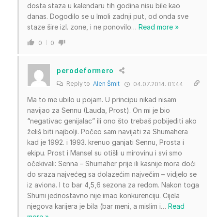
dosta staza u kalendaru tih godina nisu bile kao
danas. Dogodilo se u Imoli zadnji put, od onda sve
staze šire izl. zone, i ne ponovilo
…
Read more »
0
0
perodeformero
Reply to
Alen Šmit
04.07.2014. 01:44
Ma to me ubilo u pojam. U principu nikad nisam
navijao za Sennu (Lauda, Prost). On mi je bio
“negativac genijalac” ili ono što trebaš pobijediti ako
želiš biti najbolji. Počeo sam navijati za Shumahera
kad je 1992. i 1993. krenuo ganjati Sennu, Prosta i
ekipu. Prost i Mansel su otišli u mirovinu i svi smo
očekivali: Senna – Shumaher prije ili kasnije mora doći
do sraza najvećeg sa dolazećim največim – vidjelo se
iz aviona. I to bar 4,5,6 sezona za redom. Nakon toga
Shumi jednostavno nije imao konkurenciju. Cijela
njegova karijera je bila (bar meni, a mislim i
…
Read
more »