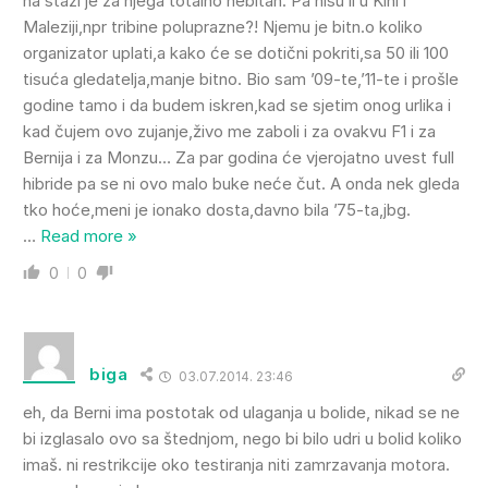
na stazi je za njega totalno nebitan. Pa nisu li u Kini i
Maleziji,npr tribine poluprazne?! Njemu je bitn.o koliko
organizator uplati,a kako će se dotični pokriti,sa 50 ili 100
tisuća gledatelja,manje bitno. Bio sam ’09-te,’11-te i prošle
godine tamo i da budem iskren,kad se sjetim onog urlika i
kad čujem ovo zujanje,živo me zaboli i za ovakvu F1 i za
Bernija i za Monzu… Za par godina će vjerojatno uvest full
hibride pa se ni ovo malo buke neće čut. A onda nek gleda
tko hoće,meni je ionako dosta,davno bila ’75-ta,jbg.
…
Read more »
0
0
biga
03.07.2014. 23:46
eh, da Berni ima postotak od ulaganja u bolide, nikad se ne
bi izglasalo ovo sa štednjom, nego bi bilo udri u bolid koliko
imaš. ni restrikcije oko testiranja niti zamrzavanja motora.