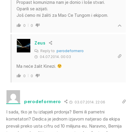
Propast komunizma nam je donio i loše stvari.
Oparili se azijati.
Još ćemo mi žaliti za Mao Ce Tungom i ekipom.
0
0
Zeus
Reply to
perodeformero
04.07.2014. 00:03
Ma neće žalit Kinezi.
0
0
perodeformero
03.07.2014. 22:06
I sada, tko je tu izlapjeli prdonja? Berni ili pametni
kometatori? Dedica je jednom izjavom natjerao da ekipa
prevali preko usta cifru od 10 milijuna eu. Naravno, Bernija