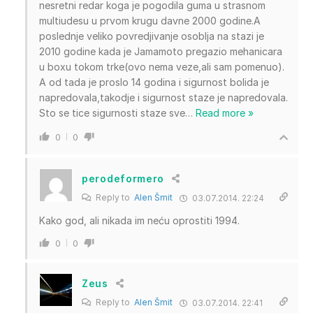
nesretni redar koga je pogodila guma u strasnom
multiudesu u prvom krugu davne 2000 godine.A
poslednje veliko povredjivanje osoblja na stazi je
2010 godine kada je Jamamoto pregazio mehanicara
u boxu tokom trke(ovo nema veze,ali sam pomenuo).
A od tada je proslo 14 godina i sigurnost bolida je
napredovala,takodje i sigurnost staze je napredovala.
Sto se tice sigurnosti staze sve
…
Read more »
0
0
perodeformero
Reply to
Alen Šmit
03.07.2014. 22:24
Kako god, ali nikada im neću oprostiti 1994.
0
0
Zeus
Reply to
Alen Šmit
03.07.2014. 22:41