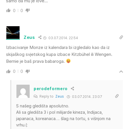
samo da mu je love…
0
0
Zeus
03.07.2014. 22:54
Izbacivanje Monze iz kalendara bi izgledalo kao da iz
skijaškog svjetskog kupa izbace Kitzbühel ili Wengen.
Bernie je baš prava babaroga.
0
0
perodeformero
Reply to
Zeus
03.07.2014. 23:07
S našeg gledišta apsolutno.
Ali sa gledišta 3 i pol milijarde kineza, Indijaca,
japanaca, koreanaca…. šlag na tortu, s višnjom na
vrhu.(: