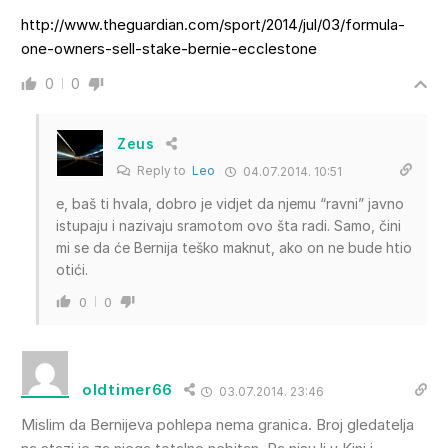
http://www.theguardian.com/sport/2014/jul/03/formula-
one-owners-sell-stake-bernie-ecclestone
0
0
Zeus
Reply to
Leo
04.07.2014. 10:51
e, baš ti hvala, dobro je vidjet da njemu “ravni” javno
istupaju i nazivaju sramotom ovo šta radi. Samo, čini
mi se da će Bernija teško maknut, ako on ne bude htio
otići.
0
0
oldtimer66
03.07.2014. 23:46
Mislim da Bernijeva pohlepa nema granica. Broj gledatelja