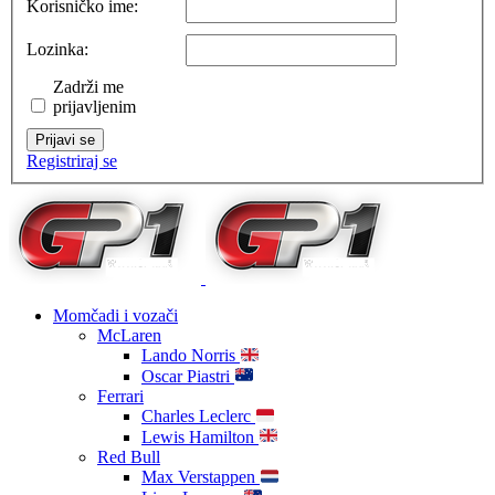
Korisničko ime:
Lozinka:
Zadrži me
prijavljenim
Prijavi se
Registriraj se
Momčadi i vozači
McLaren
Lando Norris
Oscar Piastri
Ferrari
Charles Leclerc
Lewis Hamilton
Red Bull
Max Verstappen