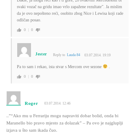
Dakle, ja mogu reći kao i ti gore, 2s ovakvim Mercedesom bi
svaki vozač na gridu imao vrlo zapažene rezultate”. Ja mislim
da je ovo nepošteno reći, osobito zbog Nice i Lewisa koji rade
odličan posao.
0
0
Jester
Reply to
Lauda 84
03.07.2014. 19:19
Pa to sam i rekao, ista stvar s Mercom ove sezone
.
0
0
Roger
03.07.2014. 12:46
..”“Ako mu u Ferrariju mogu napraviti dobar bolid, onda bi
Maranello bio pravo mjesto za dolazak” – Pa ovo je najgluplji
izjava u što sam ikada čuo.