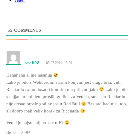
vettel
55
COMMENTS
arcii98
05.07.2014. 15:20
Hahahaha al me nasmija
Lako je bilo s Webberom, starim konjem, jest vraga brzi, vidi
Ricciardo samo dosao i kontrira mu prilicno jako
Lako je bilo
s najjacim bolidem proslih godina za Vettela, steta sto Ricciardo
nije dosao prosle godine jos u Red Bull
Bas sad kad nisu top,
ali dobro ipak velik korak za Ricciarda
Vettel je najsrecniji vozac u F1
0
0