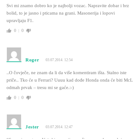
Svi mi znamo dobro ko je najbolji vozac. Napravite dobar i brz
bolid, to je jasno i pticama na grani. Masonerija i lopovi
upravljaju F1.
0
0
Roger
03.07.2014. 12:54
..O čovječe, ne znam da li da više komentiram išta. Stalno iste
priče.. Tko će u Ferrari? Uuuu kad dođe Honda onda će biti McL
odmah prvak – tresu mi se gaće.:-)
0
0
Jester
03.07.2014. 12:47