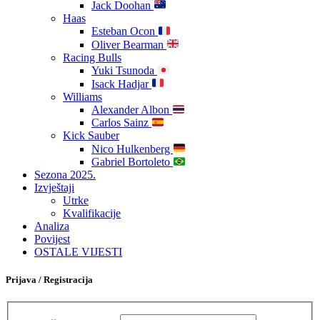
Jack Doohan
Haas
Esteban Ocon
Oliver Bearman
Racing Bulls
Yuki Tsunoda
Isack Hadjar
Williams
Alexander Albon
Carlos Sainz
Kick Sauber
Nico Hulkenberg
Gabriel Bortoleto
Sezona 2025.
Izvještaji
Utrke
Kvalifikacije
Analiza
Povijest
OSTALE VIJESTI
Prijava / Registracija