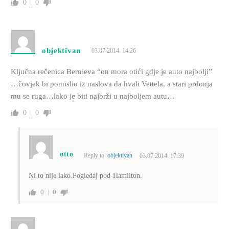
0
0
objektivan
03.07.2014. 14:26
Ključna rečenica Bernieva “on mora otići gdje je auto najbolji”
…čovjek bi pomislio iz naslova da hvali Vettela, a stari prdonja
mu se ruga…lako je biti najbrži u najboljem autu…
0
0
otto
Reply to
objektivan
03.07.2014. 17:39
Ni to nije lako.Pogledaj pod-Hamilton.
0
0