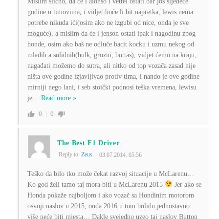
Mislim slično, da će i alonso i vettel ostati bar još sljedeće
godine u timovima, i vidjet hoće li bit napretka, lewis nema
potrebe nikuda ići(osim ako ne izgubi od nice, onda je sve
moguće), a mislim da će i jenson ostati ipak i nagodinu zbog
honde, osim ako baš ne odluče bacit kocku i uzmu nekog od
mlađih a solidnih(hulk, grozni, bottas), vidjet ćemo na kraju,
nagađati možemo do sutra, ali nitko od top vozača zasad nije
ništa ove godine izjavljivao protiv tima, i nando je ove godine
mirniji nego lani, i seb stoički podnosi teška vremena, lewisu
je
…
Read more »
0
0
The Best F1 Driver
Reply to
Zeus
03.07.2014. 05:56
Teško da bilo tko može čekat razvoj situacije u McLarenu…
Ko god želi tamo taj mora biti u McLarenu 2015
Jer ako se
Honda pokaže najboljom i ako vozač sa Hondinim motorom
osvoji naslov u 2015, onda 2016 u tom bolidu jednostavno
više neće biti mjesta… Dakle svejedno uzeo taj naslov Button