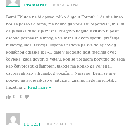
Promatrac
03.07.2014. 13:47
Berni Eklston ne bi opstao toliko dugo u Formuli 1 da nije imao
nos za posao i o tome, ma koliko ga voljeli ili osporavali, mislim
da je svaka diskusija izlišna. Njegovo bogato iskustvo u poslu,
osobno poznavanje mnogih velikana u ovom sportu, pračenje
njihovog rada, razvoja, uspona i padova pa sve do njihovog
konačnog odlaska iz F-1, daje vjerodostojnost riječima ovog
čovjeka, kada govori o Vetelu, koji se uostalom potvrdio do sada
kao četvorostruki šampion, takođe ma koliko ga voljeli ili
osporavali kao vrhumskog vozača… Naravno, Berni se nije
pozvao na svoje iskustvo, intuiciju, znanje, nego na idiotsku
frazetinu
…
Read more »
0
0
F1-1211
03.07.2014. 13:21