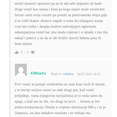
misliš alonsovi sponzori pa ne bi seb sebi dopustio da bude
drugi vozač kao massa i kimi pa koga uopće može osramotiti
ferrari osim svoje vozače pa postali su penzionerska ekipa gdje
ti tu vidiš ikakav alonsov uspjeh u tome šta izbjegava sranja
vozi bez rizika i skuplja bodove zahvaljujući uglavnom
odustajanjima vettel bar ima muda riskirati i u skladu s tim idu
nekad i pehovi a ne da se ide hvaliti slaveći hebena peta ili
šesta mjesta
0
0
458Italia
Reply to
whiskey
04.07.2014. 14:43
Prvi vozač se postaje rezultatima na stazi koje imaš ili nemaš,
a te teorije zavjere ostavi za neki drugi put; kad vettel
pobjeđuje, vama (njegovim navijačima) je to onda samo do
njega, a kad mu ne ide, svi drugi su krivi… Alonso je bio
jedina konkurencija Vettelu u vrijeme dominacije RB-a i to je
činjenica; on ima itekakve rezultate i ne trebaju mu