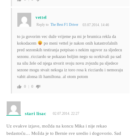
vettel
Reply to
The Best F1 Driver
03.07.2014. 14:46
to ja govorim vec duže vrijeme pa mi je brumica rekla da
kokodacem
po meni vettel je nakon onih katastrofalnih
pred sezonskih testiranja potpisao s nekim ugovor za sljedecu
sezonu..ricciardo se pokazao boljim nego su ocekivali pa sad
na silu žele od njega stvorit svoju novu zvjezdu pa sljedece
sezone mogu stvait nekoga iz toro rosa k ricciardu i nemoraju
vabit alonsa ili hamiltona..al otom potom
0
0
stari lisac
02.07.2014. 22:27
Uz ovakve izjave, možda na koncu Mika i nije rekao
bedastoću… Možda je to Bernie sve uredio i dogovorio. Sad