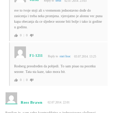
Reply to
deda
02.07.2014. 23:03
sve to tvoje stoji ali s vremenom jednostavno dođe do
zasicenja i treba neka promjena..vjerojatno je alonsu vec puna
kapa obecanja da ce sljedece sezone biti bolje i tako iz godine
u godinu.
0
0
F1-1211
Reply to
stari lisac
03.07.2014. 13:25
Rosberg preodređen da pobjedi. To sam pisao na pocetku
sezone. Tata sta kaze, tako mora bit.
0
0
Ross Brawn
02.07.2014. 22:01
Senilan je, sam sebe kontradiktira u jednostavno složenoj