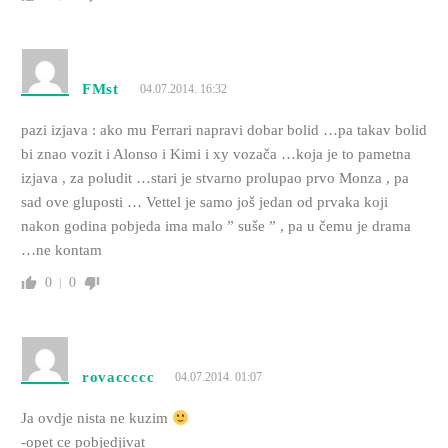
FMst
04.07.2014. 16:32
pazi izjava : ako mu Ferrari napravi dobar bolid …pa takav bolid
bi znao vozit i Alonso i Kimi i xy vozača …koja je to pametna
izjava , za poludit …stari je stvarno prolupao prvo Monza , pa
sad ove gluposti … Vettel je samo još jedan od prvaka koji
nakon godina pobjeda ima malo ” suše ” , pa u čemu je drama
…ne kontam
0
0
rovaccccc
04.07.2014. 01:07
Ja ovdje nista ne kuzim
-opet ce pobjedjivat