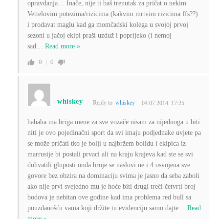
opravdanja… Inače, nije ti baš trenutak za pričat o nekim
Vettelovim potezima/rizicima (kakvim mrtvim rizicima ffs??)
i prodavat maglu kad ga momčadski kolega u svojoj prvoj
sezoni u jačoj ekipi praši uzduž i poprijeko (i nemoj
sad
…
Read more »
0
0
whiskey
Reply to
whiskey
04.07.2014. 17:25
hahaha ma briga mene za sve vozače nisam za nijednoga u biti
niti je ovo pojedinačni sport da svi imaju podjednake uvjete pa
se može pričati tko je bolji u najbržem bolidu i ekipica iz
marrusije bi postali prvaci ali na kraju krajeva kad ste se svi
dohvatili gluposti onda broje se naslovi ne i 4 osvojena sve
govore bez obzira na dominaciju svima je jasno da seba zaboli
ako nije prvi svejedno mu je hoće biti drugi treći četvrti broj
bodova je nebitan ove godine kad ima problema red bull sa
pouzdanošću vama koji držite tu evidenciju samo dajte
…
Read
more »