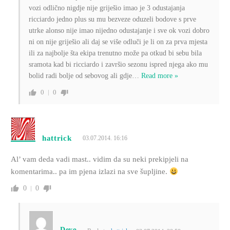
vozi odlično nigdje nije griješio imao je 3 odustajanja
ricciardo jedno plus su mu bezveze oduzeli bodove s prve
utrke alonso nije imao nijedno odustajanje i sve ok vozi dobro
ni on nije griješio ali daj se više odluči je li on za prva mjesta
ili za najbolje šta ekipa trenutno može pa otkud bi sebu bila
sramota kad bi ricciardo i završio sezonu ispred njega ako mu
bolid radi bolje od sebovog ali gdje
…
Read more »
0
0
hattrick
03.07.2014. 16:16
Al’ vam deda vadi mast.. vidim da su neki prekipjeli na
komentarima.. pa im pjena izlazi na sve šupljine.
0
0
Deyo