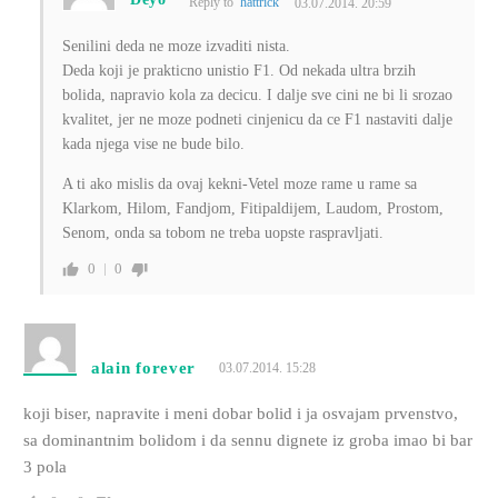
Reply to
hattrick
03.07.2014. 20:59
Senilini deda ne moze izvaditi nista.
Deda koji je prakticno unistio F1. Od nekada ultra brzih
bolida, napravio kola za decicu. I dalje sve cini ne bi li srozao
kvalitet, jer ne moze podneti cinjenicu da ce F1 nastaviti dalje
kada njega vise ne bude bilo.
A ti ako mislis da ovaj kekni-Vetel moze rame u rame sa
Klarkom, Hilom, Fandjom, Fitipaldijem, Laudom, Prostom,
Senom, onda sa tobom ne treba uopste raspravljati.
0
0
alain forever
03.07.2014. 15:28
koji biser, napravite i meni dobar bolid i ja osvajam prvenstvo,
sa dominantnim bolidom i da sennu dignete iz groba imao bi bar
3 pola