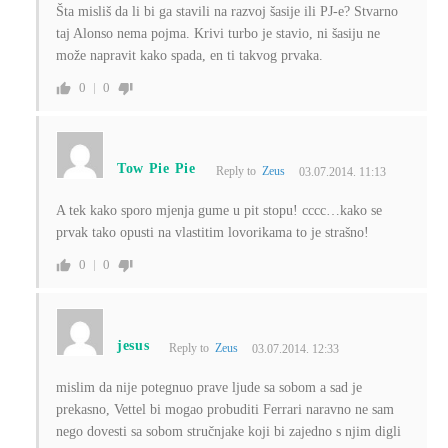
Šta misliš da li bi ga stavili na razvoj šasije ili PJ-e? Stvarno
taj Alonso nema pojma. Krivi turbo je stavio, ni šasiju ne
može napravit kako spada, en ti takvog prvaka.
0
0
Tow Pie Pie
Reply to
Zeus
03.07.2014. 11:13
A tek kako sporo mjenja gume u pit stopu! cccc…kako se
prvak tako opusti na vlastitim lovorikama to je strašno!
0
0
jesus
Reply to
Zeus
03.07.2014. 12:33
mislim da nije potegnuo prave ljude sa sobom a sad je
prekasno, Vettel bi mogao probuditi Ferrari naravno ne sam
nego dovesti sa sobom stručnjake koji bi zajedno s njim digli