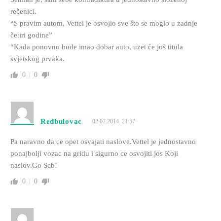
rečenici.
“S pravim autom, Vettel je osvojio sve što se moglo u zadnje
četiri godine”
“Kada ponovno bude imao dobar auto, uzet će još titula
svjetskog prvaka.
0
0
Redbulovac
02.07.2014. 21:57
Pa naravno da ce opet osvajati naslove.Vettel je jednostavno
ponajbolji vozac na gridu i sigurno ce osvojiti jos Koji
naslov.Go Seb!
0
0