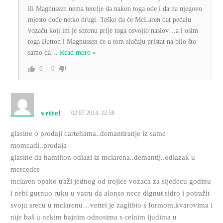
ili Magnussen nema teorije da nakon toga ode i da na njegovo
mjesto dođe netko drugi. Teško da će McLaren dat pedalu
vozaču koji im je sezonu prije toga osvojio naslov…a i osim
toga Button i Magnussen će u tom slučaju pristat na bilo što
samo da
…
Read more »
0
0
vettel
02.07.2014. 22:58
glasine o prodaji cartehama..demantiranje iz same
momcadi..prodaja
glasine da hamilton odlazi iz mclarena..demantij..odlazak u
mercedes
mclaren opako traži jednog od trojice vozaca za sljedecu godinu
i nebi gurnuo ruku u vatru da alonso nece dignut sidro i potražit
svoju srecu u mclarenu…vettel je zaglibio s formom,kvarovima i
nije baš u nekim bajnim odnosima s celnim ljudima u