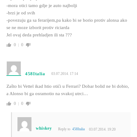
-mora otici tamo gdje je auto najbolji
-brzi je od svih
-povezuju ga sa ferarijem,pa kako bi se borio protiv alonsa ako
se ne moze izborit protiv riciarda
Jel ovaj deda prehladjen ili sta ???
0
0
458Italia
03.07.2014. 17:14
Zašto bi Vettel ikad htio otići u Ferrari? Dobar bolid ne bi dobio,
a Alonso bi ga osramotio na svakoj utrci…
0
0
whiskey
Reply to
458Italia
03.07.2014. 19:20