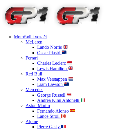
Momčadi i vozači
McLaren
Lando Norris
Oscar Piastri
Ferrari
Charles Leclerc
Lewis Hamilton
Red Bull
Max Verstappen
Liam Lawson
Mercedes
George Russell
Andrea Kimi Antonelli
Aston Martin
Fernando Alonso
Lance Stroll
Alpine
Pierre Gasly