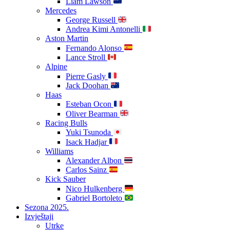
Liam Lawson
Mercedes
George Russell
Andrea Kimi Antonelli
Aston Martin
Fernando Alonso
Lance Stroll
Alpine
Pierre Gasly
Jack Doohan
Haas
Esteban Ocon
Oliver Bearman
Racing Bulls
Yuki Tsunoda
Isack Hadjar
Williams
Alexander Albon
Carlos Sainz
Kick Sauber
Nico Hulkenberg
Gabriel Bortoleto
Sezona 2025.
Izvještaji
Utrke