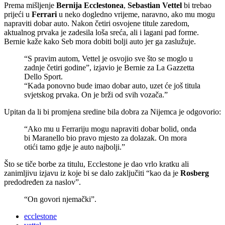
Prema mišljenje
Bernija Ecclestonea
,
Sebastian Vettel
bi trebao
prijeći u
Ferrari
u neko dogledno vrijeme, naravno, ako mu mogu
napraviti dobar auto. Nakon četiri osvojene titule zaredom,
aktualnog prvaka je zadesila loša sreća, ali i lagani pad forme.
Bernie kaže kako Seb mora dobiti bolji auto jer ga zaslužuje.
“S pravim autom, Vettel je osvojio sve što se moglo u
zadnje četiri godine”, izjavio je Bernie za La Gazzetta
Dello Sport.
“Kada ponovno bude imao dobar auto, uzet će još titula
svjetskog prvaka. On je brži od svih vozača.”
Upitan da li bi promjena sredine bila dobra za Nijemca je odgovorio:
“Ako mu u Ferrariju mogu napraviti dobar bolid, onda
bi Maranello bio pravo mjesto za dolazak. On mora
otići tamo gdje je auto najbolji.”
Što se tiče borbe za titulu, Ecclestone je dao vrlo kratku ali
zanimljivu izjavu iz koje bi se dalo zaključiti “kao da je
Rosberg
predodređen za naslov”.
“On govori njemački”.
ecclestone