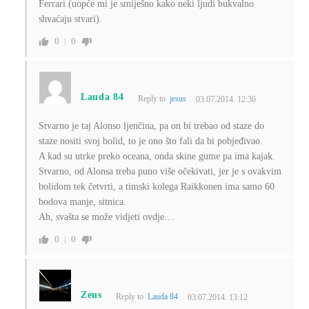
Ferrari (uopće mi je smiješno kako neki ljudi bukvalno
shvaćaju stvari).
0
0
Lauda 84
Reply to
jesus
03.07.2014. 12:36
Stvarno je taj Alonso ljenčina, pa on bi trebao od staze do
staze nositi svoj bolid, to je ono što fali da bi pobjeđivao.
A kad su utrke preko oceana, onda skine gume pa ima kajak.
Stvarno, od Alonsa treba puno više očekivati, jer je s ovakvim
bolidom tek četvrti, a timski kolega Raikkonen ima samo 60
bodova manje, sitnica.
Ah, svašta se može vidjeti ovdje…
0
0
Zeus
Reply to
Lauda 84
03.07.2014. 13:12