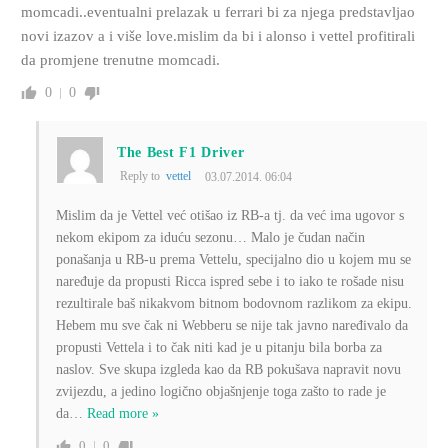
momcadi..eventualni prelazak u ferrari bi za njega predstavljao
novi izazov a i više love.mislim da bi i alonso i vettel profitirali
da promjene trenutne momcadi.
0
0
The Best F1 Driver
Reply to
vettel
03.07.2014. 06:04
Mislim da je Vettel već otišao iz RB-a tj. da već ima ugovor s
nekom ekipom za iduću sezonu… Malo je čudan način
ponašanja u RB-u prema Vettelu, specijalno dio u kojem mu se
naređuje da propusti Ricca ispred sebe i to iako te rošade nisu
rezultirale baš nikakvom bitnom bodovnom razlikom za ekipu.
Hebem mu sve čak ni Webberu se nije tak javno naređivalo da
propusti Vettela i to čak niti kad je u pitanju bila borba za
naslov. Sve skupa izgleda kao da RB pokušava napravit novu
zvijezdu, a jedino logično objašnjenje toga zašto to rade je
da
…
Read more »
0
0