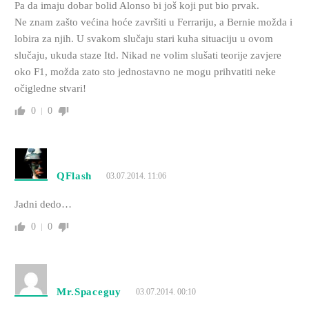
Pa da imaju dobar bolid Alonso bi još koji put bio prvak.
Ne znam zašto većina hoće završiti u Ferrariju, a Bernie možda i
lobira za njih. U svakom slučaju stari kuha situaciju u ovom
slučaju, ukuda staze Itd. Nikad ne volim slušati teorije zavjere
oko F1, možda zato sto jednostavno ne mogu prihvatiti neke
očigledne stvari!
0
0
QFlash
03.07.2014. 11:06
Jadni dedo…
0
0
Mr.Spaceguy
03.07.2014. 00:10