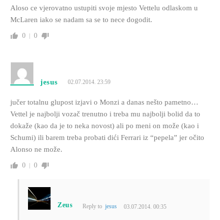
Aloso ce vjerovatno ustupiti svoje mjesto Vettelu odlaskom u
McLaren iako se nadam sa se to nece dogodit.
0
0
jesus
02.07.2014. 23:59
jučer totalnu glupost izjavi o Monzi a danas nešto pametno…
Vettel je najbolji vozač trenutno i treba mu najbolji bolid da to
dokaže (kao da je to neka novost) ali po meni on može (kao i
Schumi) ili barem treba probati dići Ferrari iz “pepela” jer očito
Alonso ne može.
0
0
Zeus
Reply to
jesus
03.07.2014. 00:35