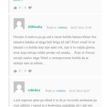
0
0
458Italia
Reply to
whiskey
04.07.2014. 21:05
Osvojio 4 naslova pa ga sad u istom bolidu šamara klinac bez
iskustva hahaha al njega boli briga jel tak? Pravi vozač će se
iskazati i u bolidu koji nije sami vrh, nije li to valjda glavna
stvar koja odvaja velike prvake od ostatka… Prije će Ferrari
osvojit naslov nego Vettel u ravnopravnom bolidu da se
utrkuje sam sa sobom…
0
0
whiskey
Reply to
whiskey
05.07.2014. 02:07
a jesi naporan ajme pa otkud ti to da je ricciardo neiskusan pa
vozi odlično i ispred je u bodovima zasluženo ali i seb isto