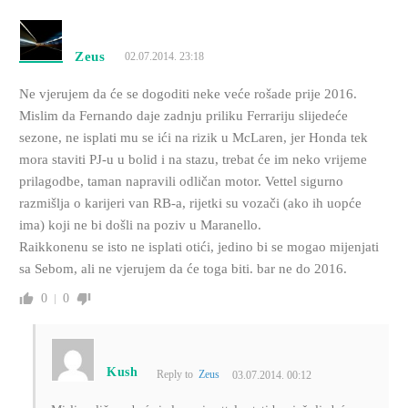
Zeus
02.07.2014. 23:18
Ne vjerujem da će se dogoditi neke veće rošade prije 2016.
Mislim da Fernando daje zadnju priliku Ferrariju slijedeće
sezone, ne isplati mu se ići na rizik u McLaren, jer Honda tek
mora staviti PJ-u u bolid i na stazu, trebat će im neko vrijeme
prilagodbe, taman napravili odličan motor. Vettel sigurno
razmišlja o karijeri van RB-a, rijetki su vozači (ako ih uopće
ima) koji ne bi došli na poziv u Maranello.
Raikkonenu se isto ne isplati otići, jedino bi se mogao mijenjati
sa Sebom, ali ne vjerujem da će toga biti. bar ne do 2016.
0
0
Kush
Reply to
Zeus
03.07.2014. 00:12