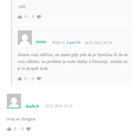
:rofl:
0
0
jesus
Reply to
Lauda 84
04.07.2014. 01:18
Alonso vozi odlično, ne znam gdje piše da je lijenčina ili da ne
vozi odlično, no problem je malo dublji u Ferrariju, mislim da
je to propali brak.
0
0
dado4
02.07.2014. 23:29
ovaj se drogira
0
0