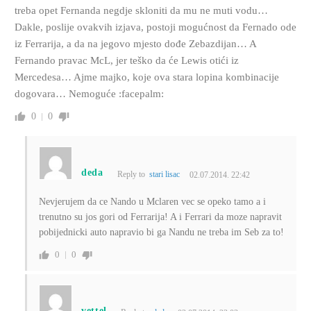
treba opet Fernanda negdje skloniti da mu ne muti vodu…
Dakle, poslije ovakvih izjava, postoji mogućnost da Fernado ode
iz Ferrarija, a da na jegovo mjesto dođe Zebazdijan… A
Fernando pravac McL, jer teško da će Lewis otići iz
Mercedesa… Ajme majko, koje ova stara lopina kombinacije
dogovara… Nemoguće :facepalm:
0
0
deda
Reply to
stari lisac
02.07.2014. 22:42
Nevjerujem da ce Nando u Mclaren vec se opeko tamo a i
trenutno su jos gori od Ferrarija! A i Ferrari da moze napravit
pobijednicki auto napravio bi ga Nandu ne treba im Seb za to!
0
0
vettel