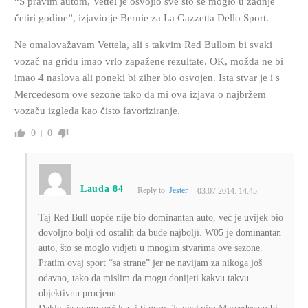
“S pravim autom, Vettel je osvojio sve što se moglo u zadnje
četiri godine”, izjavio je Bernie za La Gazzetta Dello Sport.
Ne omalovažavam Vettela, ali s takvim Red Bullom bi svaki
vozač na gridu imao vrlo zapažene rezultate. OK, možda ne bi
imao 4 naslova ali poneki bi ziher bio osvojen. Ista stvar je i s
Mercedesom ove sezone tako da mi ova izjava o najbržem
vozaču izgleda kao čisto favoriziranje.
0
0
Lauda 84
Reply to
Jester
03.07.2014. 14:45
Taj Red Bull uopće nije bio dominantan auto, već je uvijek bio
dovoljno bolji od ostalih da bude najbolji. W05 je dominantan
auto, što se moglo vidjeti u mnogim stvarima ove sezone.
Pratim ovaj sport “sa strane” jer ne navijam za nikoga još
odavno, tako da mislim da mogu donijeti kakvu takvu
objektivnu procjenu.