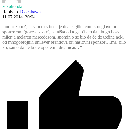
zekohonda
Reply to
Blackhawk
11.07.2014. 20:04
mudro zboriš, ja sam mislio da je deal s gilletteom kao glavnim
sponzorom ‘gotova stvar’, pa ništa od toga. čitam da i hugo boss
mijenja mclaren mercedesom. spominjo se bio da će dogodine neki
od mnogobrojnih unilever brandova bit naslovni sponzor….ma, bilo
ko, samo da ne bude opet earthdreamcar. 🙂