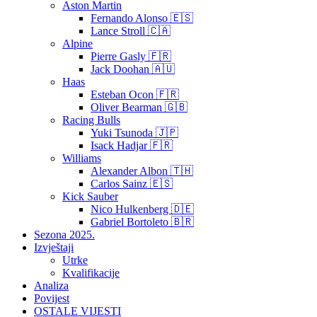
Aston Martin
Fernando Alonso 🇪🇸
Lance Stroll 🇨🇦
Alpine
Pierre Gasly 🇫🇷
Jack Doohan 🇦🇺
Haas
Esteban Ocon 🇫🇷
Oliver Bearman 🇬🇧
Racing Bulls
Yuki Tsunoda 🇯🇵
Isack Hadjar 🇫🇷
Williams
Alexander Albon 🇹🇭
Carlos Sainz 🇪🇸
Kick Sauber
Nico Hulkenberg 🇩🇪
Gabriel Bortoleto 🇧🇷
Sezona 2025.
Izvještaji
Utrke
Kvalifikacije
Analiza
Povijest
OSTALE VIJESTI