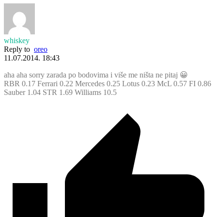
whiskey
Reply to
oreo
11.07.2014. 18:43
aha aha sorry zarada po bodovima i više me ništa ne pitaj 😀
RBR 0.17 Ferrari 0.22 Mercedes 0.25 Lotus 0.23 McL 0.57 FI 0.86
Sauber 1.04 STR 1.69 Williams 10.5