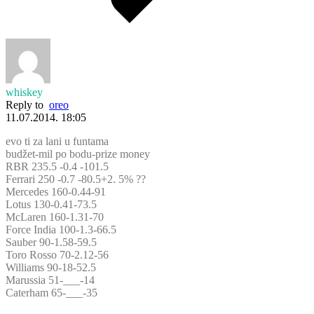
whiskey
Reply to
oreo
11.07.2014. 18:05
evo ti za lani u funtama
budžet-mil po bodu-prize money
RBR 235.5 -0.4 -101.5
Ferrari 250 -0.7 -80.5+2. 5% ??
Mercedes 160-0.44-91
Lotus 130-0.41-73.5
McLaren 160-1.31-70
Force India 100-1.3-66.5
Sauber 90-1.58-59.5
Toro Rosso 70-2.12-56
Williams 90-18-52.5
Marussia 51-___-14
Caterham 65-___-35