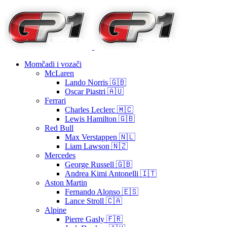
Momčadi i vozači
McLaren
Lando Norris 🇬🇧
Oscar Piastri 🇦🇺
Ferrari
Charles Leclerc 🇲🇨
Lewis Hamilton 🇬🇧
Red Bull
Max Verstappen 🇳🇱
Liam Lawson 🇳🇿
Mercedes
George Russell 🇬🇧
Andrea Kimi Antonelli 🇮🇹
Aston Martin
Fernando Alonso 🇪🇸
Lance Stroll 🇨🇦
Alpine
Pierre Gasly 🇫🇷