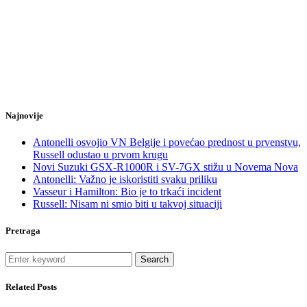
Najnovije
Antonelli osvojio VN Belgije i povećao prednost u prvenstvu,
Russell odustao u prvom krugu
Novi Suzuki GSX-R1000R i SV-7GX stižu u Novema Nova
Antonelli: Važno je iskoristiti svaku priliku
Vasseur i Hamilton: Bio je to trkaći incident
Russell: Nisam ni smio biti u takvoj situaciji
Pretraga
Search
Related Posts