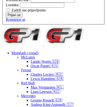
Lozinka:
Zadrži me prijavljenim
Prijavi se
Registriraj se
Momčadi i vozači
McLaren
Lando Norris 🇬🇧
Oscar Piastri 🇦🇺
Ferrari
Charles Leclerc 🇲🇨
Lewis Hamilton 🇬🇧
Red Bull
Max Verstappen 🇳🇱
Liam Lawson 🇳🇿
Mercedes
George Russell 🇬🇧
Andrea Kimi Antonelli 🇮🇹