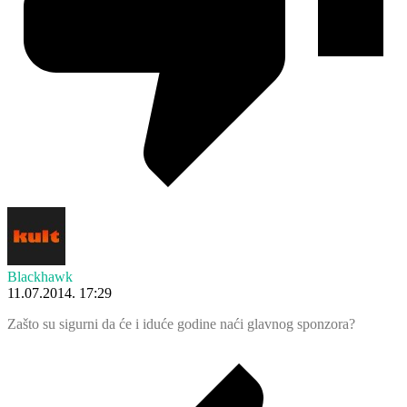
Blackhawk
11.07.2014. 17:29
Zašto su sigurni da će i iduće godine naći glavnog sponzora?