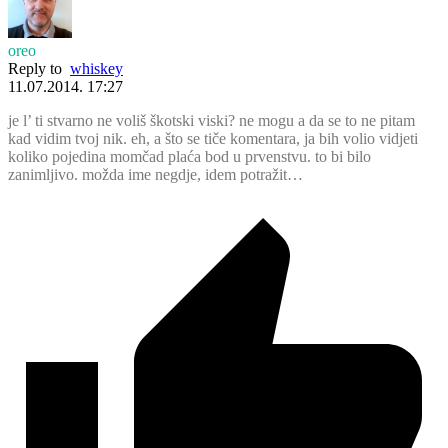
oreo
Reply to
whiskey
11.07.2014. 17:27
je l’ ti stvarno ne voliš škotski viski? ne mogu a da se to ne pitam
kad vidim tvoj nik. eh, a što se tiče komentara, ja bih volio vidjeti
koliko pojedina momčad plaća bod u prvenstvu. to bi bilo
zanimljivo. možda ime negdje, idem potražit…