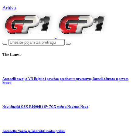
Arhiva
The Latest
Antonelli osvojio VN Belgije i povećao prednost u prvenstvu, Russell odustao u prvom
krugu
Novi Suzuki GSX-R1000R i SV-7GX stižu u Novema Nova
Antonelli: Važno je iskoristiti svaku priliku