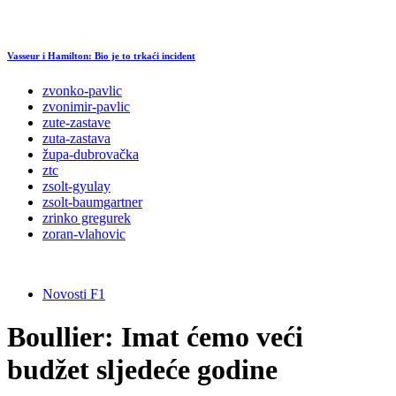
Vasseur i Hamilton: Bio je to trkaći incident
zvonko-pavlic
zvonimir-pavlic
zute-zastave
zuta-zastava
župa-dubrovačka
ztc
zsolt-gyulay
zsolt-baumgartner
zrinko gregurek
zoran-vlahovic
Novosti F1
Boullier: Imat ćemo veći
budžet sljedeće godine