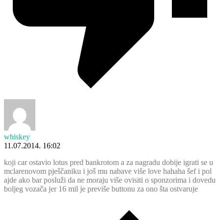
whiskey
11.07.2014. 16:02
koji car ostavio lotus pred bankrotom a za nagradu dobije igrati se u
mclarenovom pješčaniku i još mu nabave više love hahaha šef i pol
ajde ako bar posluži da ne moraju više ovisiti o sponzorima i dovedu
boljeg vozača jer 16 mil je previše buttonu za ono šta ostvaruje