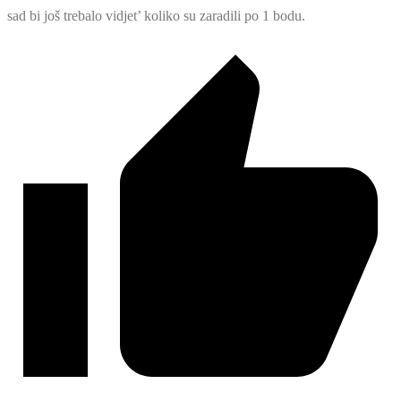
sad bi još trebalo vidjet’ koliko su zaradili po 1 bodu.