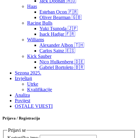
Jack Doohan 🇦🇺
Haas
Esteban Ocon 🇫🇷
Oliver Bearman 🇬🇧
Racing Bulls
Yuki Tsunoda 🇯🇵
Isack Hadjar 🇫🇷
Williams
Alexander Albon 🇹🇭
Carlos Sainz 🇪🇸
Kick Sauber
Nico Hulkenberg 🇩🇪
Gabriel Bortoleto 🇧🇷
Sezona 2025.
Izvještaji
Utrke
Kvalifikacije
Analiza
Povijest
OSTALE VIJESTI
Prijava / Registracija
Prijavi se
Korisničko ime: