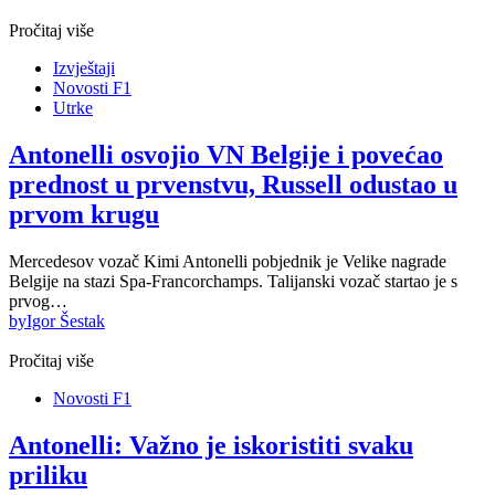
Pročitaj više
Izvještaji
Novosti F1
Utrke
Antonelli osvojio VN Belgije i povećao
prednost u prvenstvu, Russell odustao u
prvom krugu
Mercedesov vozač Kimi Antonelli pobjednik je Velike nagrade
Belgije na stazi Spa-Francorchamps. Talijanski vozač startao je s
prvog…
by
Igor Šestak
Pročitaj više
Novosti F1
Antonelli: Važno je iskoristiti svaku
priliku