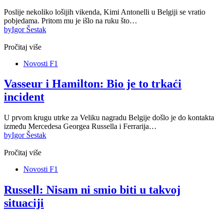
Poslije nekoliko lošijih vikenda, Kimi Antonelli u Belgiji se vratio
pobjedama. Pritom mu je išlo na ruku što…
by
Igor Šestak
Pročitaj više
Novosti F1
Vasseur i Hamilton: Bio je to trkaći
incident
U prvom krugu utrke za Veliku nagradu Belgije došlo je do kontakta
između Mercedesa Georgea Russella i Ferrarija…
by
Igor Šestak
Pročitaj više
Novosti F1
Russell: Nisam ni smio biti u takvoj
situaciji