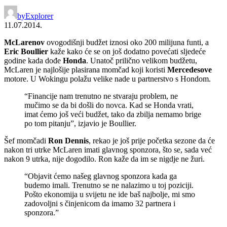
by
Explorer
11.07.2014.
McLarenov
ovogodišnji budžet iznosi oko 200 milijuna funti, a
Eric Boullier
kaže kako će se on još dodatno povećati sljedeće
godine kada dođe
Honda
. Unatoč prilično velikom budžetu,
McLaren je najlošije plasirana momčad koji koristi
Mercedesove
motore. U Wokingu polažu velike nade u partnerstvo s Hondom.
“Financije nam trenutno ne stvaraju problem, ne
mučimo se da bi došli do novca. Kad se Honda vrati,
imat ćemo još veći budžet, tako da zbilja nemamo brige
po tom pitanju”, izjavio je Boullier.
Šef momčadi
Ron Dennis
, rekao je još prije početka sezone da će
nakon tri utrke McLaren imati glavnog sponzora, što se, sada već
nakon 9 utrka, nije dogodilo. Ron kaže da im se nigdje ne žuri.
“Objavit ćemo našeg glavnog sponzora kada ga
budemo imali. Trenutno se ne nalazimo u toj poziciji.
Pošto ekonomija u svijetu ne ide baš najbolje, mi smo
zadovoljni s činjenicom da imamo 32 partnera i
sponzora.”