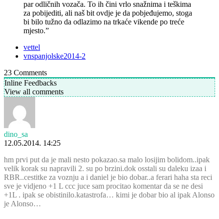
par odličnih vozača. To ih čini vrlo snažnima i teškima
za pobijediti, ali naš bit ovdje je da pobjeđujemo, stoga
bi bilo tužno da odlazimo na trkaće vikende po treće
mjesto.”
vettel
vnspanjolske2014-2
23
Comments
Inline Feedbacks
View all comments
dino_sa
12.05.2014. 14:25
hm prvi put da je mali nesto pokazao.sa malo losijim bolidom..ipak
velik korak su napravili 2. su po brzini.dok osstali su daleku izaa i
RBR..cestitke za voznju a i daniel je bio dobar..a ferari haha sta reci
sve je vidjeno +1 L ccc juce sam procitao komentar da se ne desi
+1L . ipak se obistinilo.katastrofa… kimi je dobar bio al ipak Alonso
je Alonso…