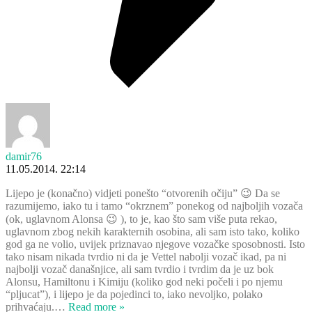
damir76
11.05.2014. 22:14
Lijepo je (konačno) vidjeti ponešto “otvorenih očiju” 😉 Da se
razumijemo, iako tu i tamo “okrznem” ponekog od najboljih vozača
(ok, uglavnom Alonsa 😉 ), to je, kao što sam više puta rekao,
uglavnom zbog nekih karakternih osobina, ali sam isto tako, koliko
god ga ne volio, uvijek priznavao njegove vozačke sposobnosti. Isto
tako nisam nikada tvrdio ni da je Vettel nabolji vozač ikad, pa ni
najbolji vozač današnjice, ali sam tvrdio i tvrdim da je uz bok
Alonsu, Hamiltonu i Kimiju (koliko god neki počeli i po njemu
“pljucat”), i lijepo je da pojedinci to, iako nevoljko, polako
prihvaćaju.
…
Read more »