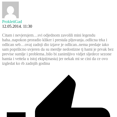
ProkletiGad
12.05.2014. 11:30
Citam i nevjerujem…svi odjednom zavolili mini legendu
haha..napokon proradio kliker i prestala pljuvanja..odlicna trka i
odlican seb…ovaj zadnji dio izjave je odlican..nema predaje iako
sam poprilicno uvjeren da su merdje nedostizne tj hami je prvak bez
previse sumlje i problema..bilo bi zanimljivo vidjet sljedece sezone
hamia i vettela u istoj ekipi(masta) jer nekak mi se cini da ce ovo
izgledat ko rb zadnjih godina