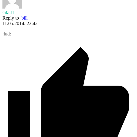
ciki-f1
Reply to
bill
11.05.2014. 23:42
:lud: