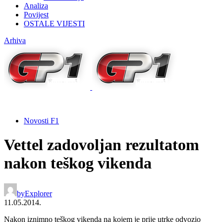
Analiza
Povijest
OSTALE VIJESTI
Arhiva
Novosti F1
Vettel zadovoljan rezultatom
nakon teškog vikenda
by
Explorer
11.05.2014.
Nakon iznimno teškog vikenda na kojem je prije utrke odvozio