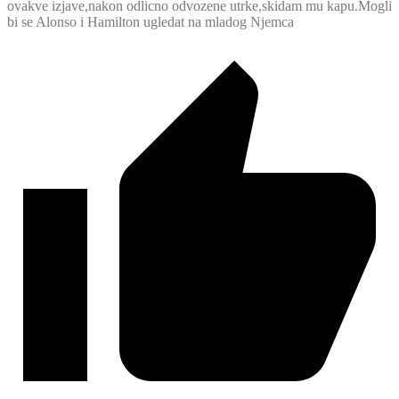
ovakve izjave,nakon odlicno odvozene utrke,skidam mu kapu.Mogli
bi se Alonso i Hamilton ugledat na mladog Njemca