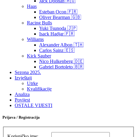
Jack Doohan 🇦🇺
Haas
Esteban Ocon 🇫🇷
Oliver Bearman 🇬🇧
Racing Bulls
Yuki Tsunoda 🇯🇵
Isack Hadjar 🇫🇷
Williams
Alexander Albon 🇹🇭
Carlos Sainz 🇪🇸
Kick Sauber
Nico Hulkenberg 🇩🇪
Gabriel Bortoleto 🇧🇷
Sezona 2025.
Izvještaji
Utrke
Kvalifikacije
Analiza
Povijest
OSTALE VIJESTI
Prijava / Registracija
Korisničko ime: