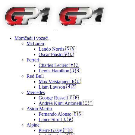
Momčadi i vozači
McLaren
Lando Norris 🇬🇧
Oscar Piastri 🇦🇺
Ferrari
Charles Leclerc 🇲🇨
Lewis Hamilton 🇬🇧
Red Bull
Max Verstappen 🇳🇱
Liam Lawson 🇳🇿
Mercedes
George Russell 🇬🇧
Andrea Kimi Antonelli 🇮🇹
Aston Martin
Fernando Alonso 🇪🇸
Lance Stroll 🇨🇦
Alpine
Pierre Gasly 🇫🇷