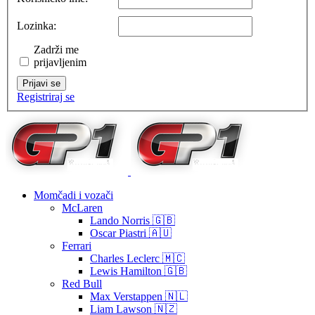
Lozinka:
Zadrži me
prijavljenim
Prijavi se
Registriraj se
Momčadi i vozači
McLaren
Lando Norris 🇬🇧
Oscar Piastri 🇦🇺
Ferrari
Charles Leclerc 🇲🇨
Lewis Hamilton 🇬🇧
Red Bull
Max Verstappen 🇳🇱
Liam Lawson 🇳🇿