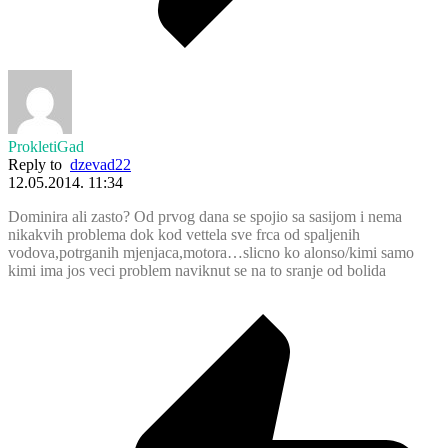
ProkletiGad
Reply to
dzevad22
12.05.2014. 11:34
Dominira ali zasto? Od prvog dana se spojio sa sasijom i nema
nikakvih problema dok kod vettela sve frca od spaljenih
vodova,potrganih mjenjaca,motora…slicno ko alonso/kimi samo
kimi ima jos veci problem naviknut se na to sranje od bolida