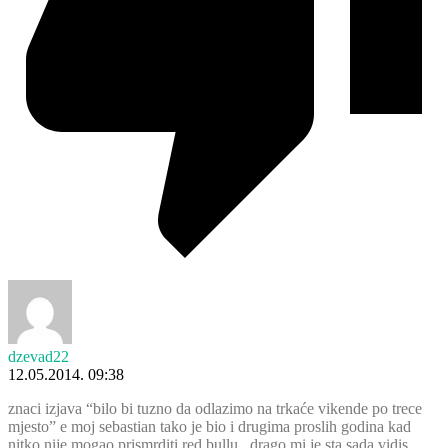
dzevad22
12.05.2014. 09:38
znaci izjava “bilo bi tuzno da odlazimo na trkaće vikende po trece
mjesto” e moj sebastian tako je bio i drugima proslih godina kad
nitko nije mogao prismrditi red bullu , drago mi je sta sada vidis