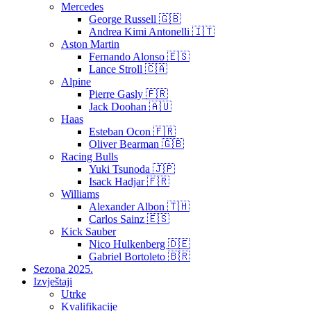
Mercedes
George Russell 🇬🇧
Andrea Kimi Antonelli 🇮🇹
Aston Martin
Fernando Alonso 🇪🇸
Lance Stroll 🇨🇦
Alpine
Pierre Gasly 🇫🇷
Jack Doohan 🇦🇺
Haas
Esteban Ocon 🇫🇷
Oliver Bearman 🇬🇧
Racing Bulls
Yuki Tsunoda 🇯🇵
Isack Hadjar 🇫🇷
Williams
Alexander Albon 🇹🇭
Carlos Sainz 🇪🇸
Kick Sauber
Nico Hulkenberg 🇩🇪
Gabriel Bortoleto 🇧🇷
Sezona 2025.
Izvještaji
Utrke
Kvalifikacije