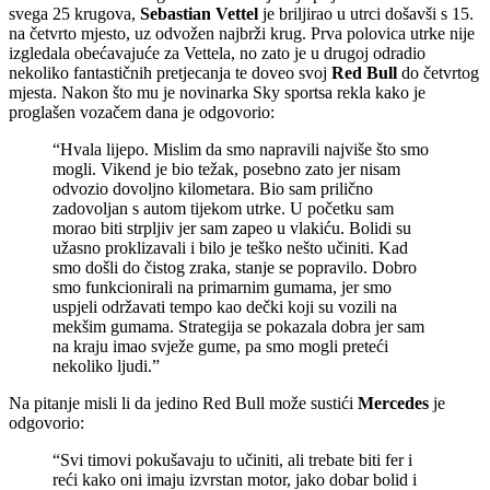
svega 25 krugova,
Sebastian Vettel
je briljirao u utrci došavši s 15.
na četvrto mjesto, uz odvožen najbrži krug. Prva polovica utrke nije
izgledala obećavajuće za Vettela, no zato je u drugoj odradio
nekoliko fantastičnih pretjecanja te doveo svoj
Red Bull
do četvrtog
mjesta. Nakon što mu je novinarka Sky sportsa rekla kako je
proglašen vozačem dana je odgovorio:
“Hvala lijepo. Mislim da smo napravili najviše što smo
mogli. Vikend je bio težak, posebno zato jer nisam
odvozio dovoljno kilometara. Bio sam prilično
zadovoljan s autom tijekom utrke. U početku sam
morao biti strpljiv jer sam zapeo u vlakiću. Bolidi su
užasno proklizavali i bilo je teško nešto učiniti. Kad
smo došli do čistog zraka, stanje se popravilo. Dobro
smo funkcionirali na primarnim gumama, jer smo
uspjeli održavati tempo kao dečki koji su vozili na
mekšim gumama. Strategija se pokazala dobra jer sam
na kraju imao svježe gume, pa smo mogli preteći
nekoliko ljudi.”
Na pitanje misli li da jedino Red Bull može sustići
Mercedes
je
odgovorio:
“Svi timovi pokušavaju to učiniti, ali trebate biti fer i
reći kako oni imaju izvrstan motor, jako dobar bolid i