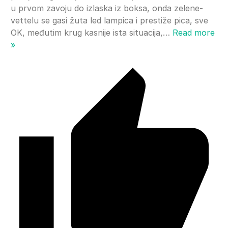
u prvom zavoju do izlaska iz boksa, onda zelene-
vettelu se gasi žuta led lampica i prestiže pica, sve
OK, međutim krug kasnije ista situacija,
…
Read more
»