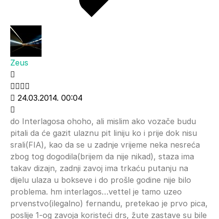
Zeus
24.03.2014. 00:04
do Interlagosa ohoho, ali mislim ako vozače budu
pitali da će gazit ulaznu pit liniju ko i prije dok nisu
srali(FIA), kao da se u zadnje vrijeme neka nesreća
zbog tog dogodila(brijem da nije nikad), staza ima
takav dizajn, zadnji zavoj ima trkaću putanju na
dijelu ulaza u bokseve i do prošle godine nije bilo
problema. hm interlagos…vettel je tamo uzeo
prvenstvo(ilegalno) fernandu, pretekao je prvo pica,
poslije 1-og zavoja koristeći drs, žute zastave su bile