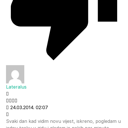
Lateralus
24.03.2014. 02:07
Svaki dan kad vidim novu vijest, iskreno, pogledam u
jednu tacku u zidu i gledam je nekih par minuta.