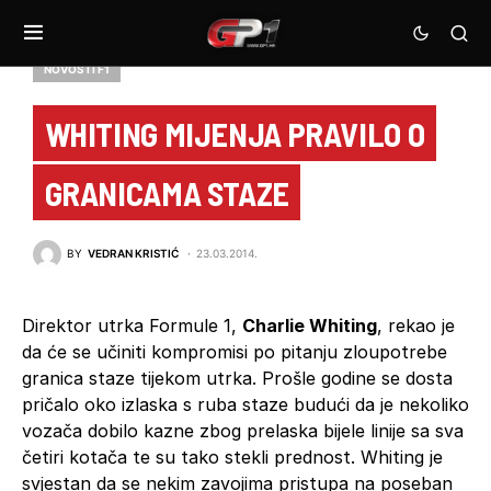
NOVOSTI F1
WHITING MIJENJA PRAVILO O
GRANICAMA STAZE
BY
VEDRAN KRISTIĆ
23.03.2014.
Direktor utrka Formule 1,
Charlie Whiting
, rekao je
da će se učiniti kompromisi po pitanju zloupotrebe
granica staze tijekom utrka. Prošle godine se dosta
pričalo oko izlaska s ruba staze budući da je nekoliko
vozača dobilo kazne zbog prelaska bijele linije sa sva
četiri kotača te su tako stekli prednost. Whiting je
svjestan da se nekim zavojima pristupa na poseban