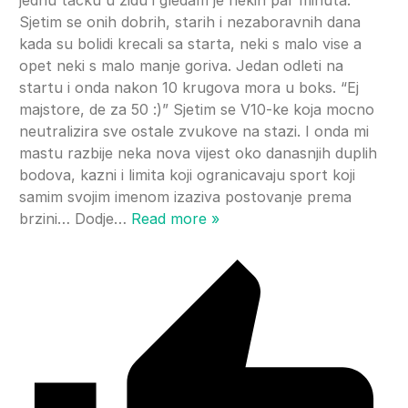
Sjetim se onih dobrih, starih i nezaboravnih dana
kada su bolidi krecali sa starta, neki s malo vise a
opet neki s malo manje goriva. Jedan odleti na
startu i onda nakon 10 krugova mora u boks. “Ej
majstore, de za 50 :)” Sjetim se V10-ke koja mocno
neutralizira sve ostale zvukove na stazi. I onda mi
mastu razbije neka nova vijest oko danasnjih duplih
bodova, kazni i limita koji ogranicavaju sport koji
samim svojim imenom izaziva postovanje prema
brzini… Dodje
…
Read more »