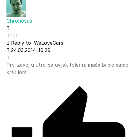
Chronosus
Reply to
WeLoveCars
24.03.2014. 10:29
Prvi zavoj u utrci se uvijek tolerira inače bi bio samo
krš i lom.