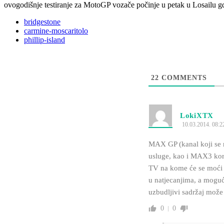
ovogodišnje testiranje za MotoGP vozače počinje u petak u Losailu gdj
bridgestone
carmine-moscaritolo
phillip-island
22
COMMENTS
LokiXTX
10.03.2014. 08:2
MAX GP (kanal koji se 
usluge, kao i MAX3 kor
TV na kome će se moći p
u natjecanjima, a moguće
uzbudljivi sadržaj može p
0
0