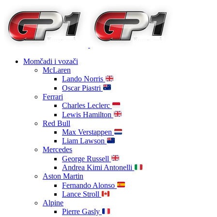
Momčadi i vozači
McLaren
Lando Norris
Oscar Piastri
Ferrari
Charles Leclerc
Lewis Hamilton
Red Bull
Max Verstappen
Liam Lawson
Mercedes
George Russell
Andrea Kimi Antonelli
Aston Martin
Fernando Alonso
Lance Stroll
Alpine
Pierre Gasly