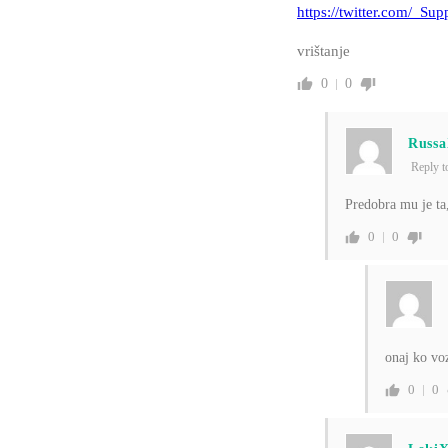
https://twitter.com/_S
vrištanje
0
0
Russ
Reply 
Predobra mu je ta
0
0
onaj ko voz
0
0