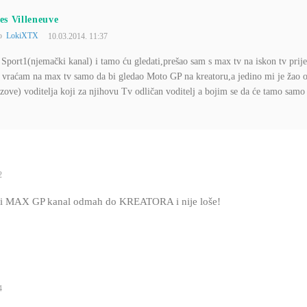
es Villeneuve
to
LokiXTX
10.03.2014. 11:37
rt1(njemački kanal) i tamo ću gledati,prešao sam s max tv na iskon tv prije 
 vraćam na max tv samo da bi gledao Moto GP na kreatoru,a jedino mi je žao 
zove) voditelja koji za njihovu Tv odličan voditelj a bojim se da će tamo samo 
2
i MAX GP kanal odmah do KREATORA i nije loše!
4