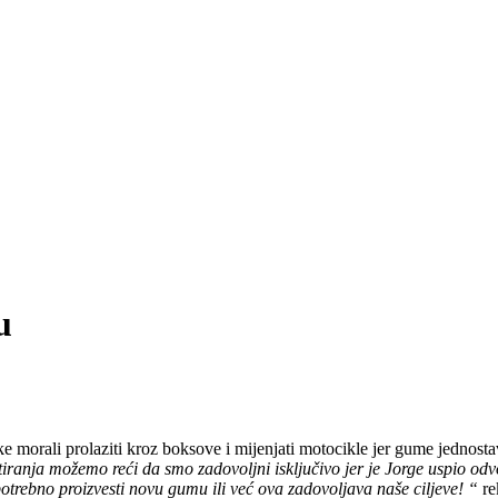
u
e morali prolaziti kroz boksove i mijenjati motocikle jer gume jednostav
iranja možemo reći da smo zadovoljni isključivo jer je Jorge uspio odvo
potrebno proizvesti novu gumu ili već ova zadovoljava naše ciljeve! “
re