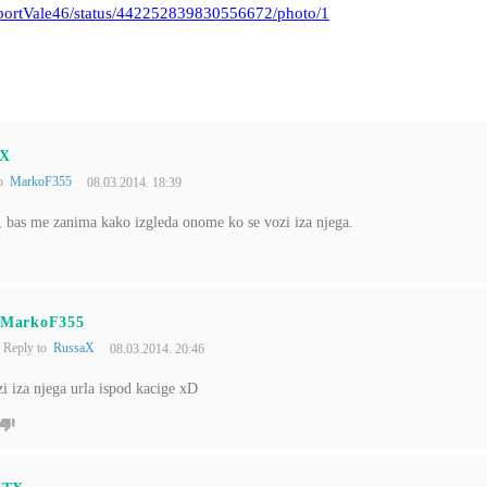
upportVale46/status/442252839830556672/photo/1
aX
to
MarkoF355
08.03.2014. 18:39
, bas me zanima kako izgleda onome ko se vozi iza njega.
MarkoF355
Reply to
RussaX
08.03.2014. 20:46
i iza njega urla ispod kacige xD