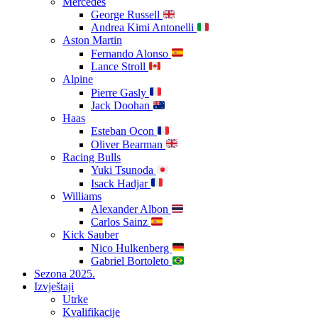
Mercedes
George Russell
Andrea Kimi Antonelli
Aston Martin
Fernando Alonso
Lance Stroll
Alpine
Pierre Gasly
Jack Doohan
Haas
Esteban Ocon
Oliver Bearman
Racing Bulls
Yuki Tsunoda
Isack Hadjar
Williams
Alexander Albon
Carlos Sainz
Kick Sauber
Nico Hulkenberg
Gabriel Bortoleto
Sezona 2025.
Izvještaji
Utrke
Kvalifikacije