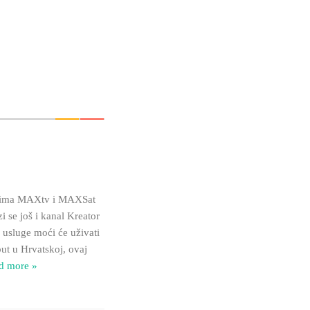
nicima MAXtv i MAXSat
se još i kanal Kreator
 usluge moći će uživati
put u Hrvatskoj, ovaj
d more »