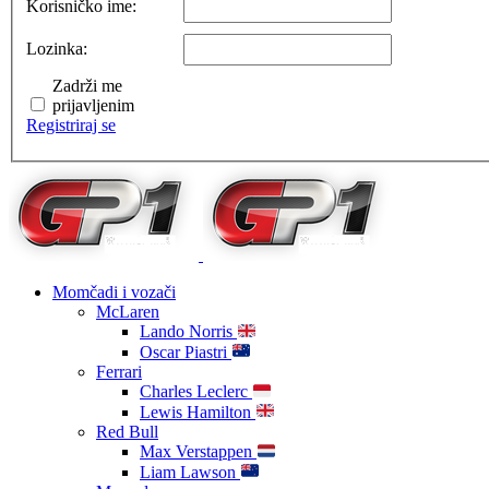
Korisničko ime:
Lozinka:
Zadrži me
prijavljenim
Registriraj se
Momčadi i vozači
McLaren
Lando Norris
Oscar Piastri
Ferrari
Charles Leclerc
Lewis Hamilton
Red Bull
Max Verstappen
Liam Lawson