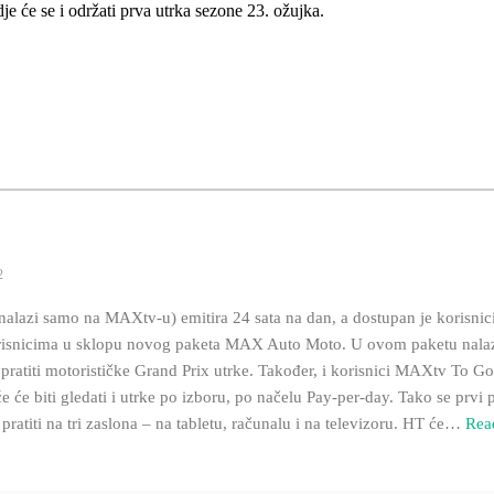
e će se i održati prva utrka sezone 23. ožujka.
2
nalazi samo na MAXtv-u) emitira 24 sata na dan, a dostupan je koris
isnicima u sklopu novog paketa MAX Auto Moto. U ovom paketu nalazi 
ratiti motorističke Grand Prix utrke. Također, i korisnici MAXtv To Go
 će biti gledati i utrke po izboru, po načelu Pay-per-day. Tako se prvi 
ratiti na tri zaslona – na tabletu, računalu i na televizoru. HT će
…
Rea