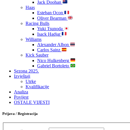
Jack Doohan
Haas
Esteban Ocon
Oliver Bearman
Racing Bulls
Yuki Tsunoda
Isack Hadjar
Williams
Alexander Albon
Carlos Sainz
Kick Sauber
Nico Hulkenberg
Gabriel Bortoleto
Sezona 2025.
Izvještaji
Utrke
Kvalifikacije
Analiza
Povijest
OSTALE VIJESTI
Prijava / Registracija