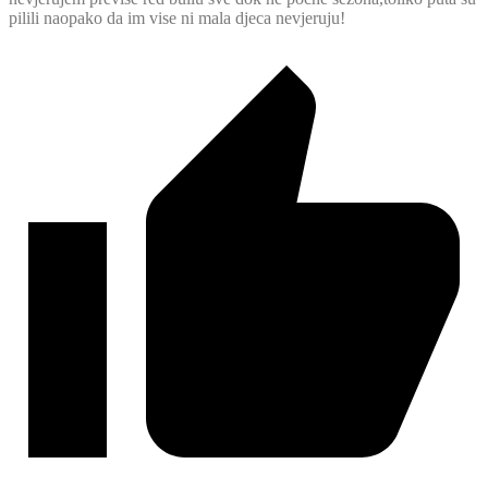
pilili naopako da im vise ni mala djeca nevjeruju!