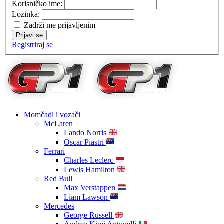
Korisničko ime:
Lozinka:
Zadrži me prijavljenim
Prijavi se
Registriraj se
Momčadi i vozači
McLaren
Lando Norris
Oscar Piastri
Ferrari
Charles Leclerc
Lewis Hamilton
Red Bull
Max Verstappen
Liam Lawson
Mercedes
George Russell