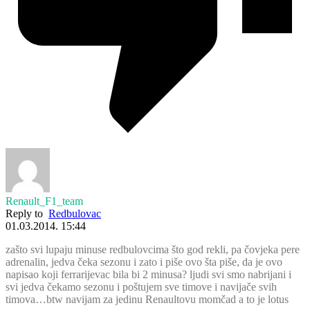
Renault_F1_team
Reply to
Redbulovac
01.03.2014. 15:44
zašto svi lupaju minuse redbulovcima što god rekli, pa čovjeka pere
adrenalin, jedva čeka sezonu i zato i piše ovo šta piše, da je ovo
napisao koji ferrarijevac bila bi 2 minusa? ljudi svi smo nabrijani i
svi jedva čekamo sezonu i poštujem sve timove i navijače svih
timova…btw navijam za jedinu Renaultovu momčad a to je lotus