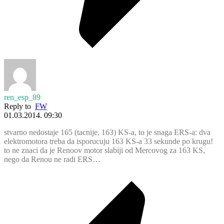
ren_esp_89
Reply to
FW
01.03.2014. 09:30
stvarno nedostaje 165 (tacnije, 163) KS-a, to je snaga ERS-a: dva
elektromotora treba da isporucuju 163 KS-a 33 sekunde po krugu!
to ne znaci da je Renoov motor slabiji od Mercovog za 163 KS,
nego da Renou ne radi ERS…