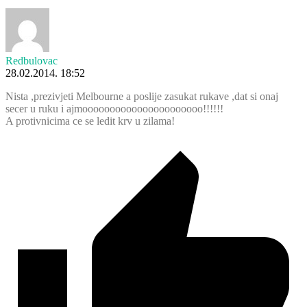
Redbulovac
28.02.2014. 18:52
Nista ,prezivjeti Melbourne a poslije zasukat rukave ,dat si onaj
secer u ruku i ajmoooooooooooooooooooooo!!!!!!
A protivnicima ce se ledit krv u zilama!