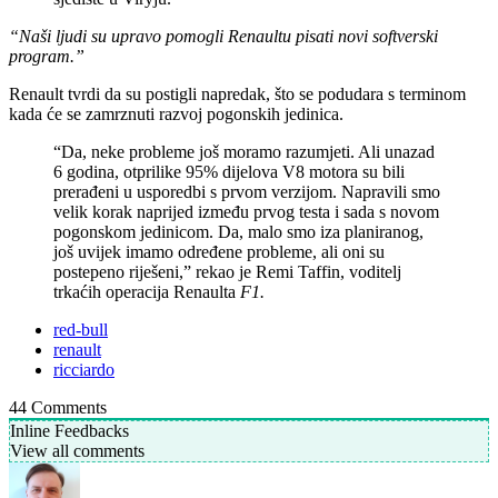
“Naši ljudi su upravo pomogli Renaultu pisati novi softverski
program.”
Renault tvrdi da su postigli napredak, što se podudara s terminom
kada će se zamrznuti razvoj pogonskih jedinica.
“Da, neke probleme još moramo razumjeti. Ali unazad
6 godina, otprilike 95% dijelova V8 motora su bili
prerađeni u usporedbi s prvom verzijom. Napravili smo
velik korak naprijed između prvog testa i sada s novom
pogonskom jedinicom. Da, malo smo iza planiranog,
još uvijek imamo određene probleme, ali oni su
postepeno riješeni,” rekao je Remi Taffin, voditelj
trkaćih operacija Renaulta
F1.
red-bull
renault
ricciardo
44
Comments
Inline Feedbacks
View all comments