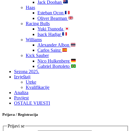
Jack Doohan
Haas
Esteban Ocon
Oliver Bearman
Racing Bulls
Yuki Tsunoda
Isack Hadjar
Williams
Alexander Albon
Carlos Sainz
Kick Sauber
Nico Hulkenberg
Gabriel Bortoleto
Sezona 2025.
Izvještaji
Utrke
Kvalifikacije
Analiza
Povijest
OSTALE VIJESTI
Prijava / Registracija
Prijavi se