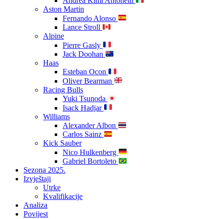
Andrea Kimi Antonelli
Aston Martin
Fernando Alonso
Lance Stroll
Alpine
Pierre Gasly
Jack Doohan
Haas
Esteban Ocon
Oliver Bearman
Racing Bulls
Yuki Tsunoda
Isack Hadjar
Williams
Alexander Albon
Carlos Sainz
Kick Sauber
Nico Hulkenberg
Gabriel Bortoleto
Sezona 2025.
Izvještaji
Utrke
Kvalifikacije
Analiza
Povijest