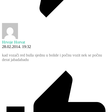
Hrvoje Horvat
28.02.2014. 19:32
kad vozači red bulla sjednu u bolide i počnu vozit nek se počnu
derat jabadabadu