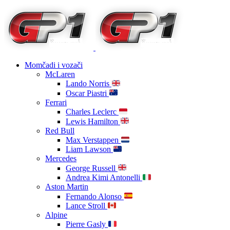
Momčadi i vozači
McLaren
Lando Norris
Oscar Piastri
Ferrari
Charles Leclerc
Lewis Hamilton
Red Bull
Max Verstappen
Liam Lawson
Mercedes
George Russell
Andrea Kimi Antonelli
Aston Martin
Fernando Alonso
Lance Stroll
Alpine
Pierre Gasly