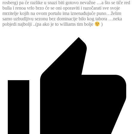
rosberg) pa će razlike u snazi biti gotovo nevažne …a što se tiče red
bulla i renoa vrlo brzo će se oni oporaviti i razočarati sve svoje
mrzitelje kojih na ovom portalu ima iznenađujuće puno…želim
samo uzbudljivu sezonu bez dominacije bilo kog tabora …neka
pobjedi najbolji ..(pa ako je to williams tim bolje
)