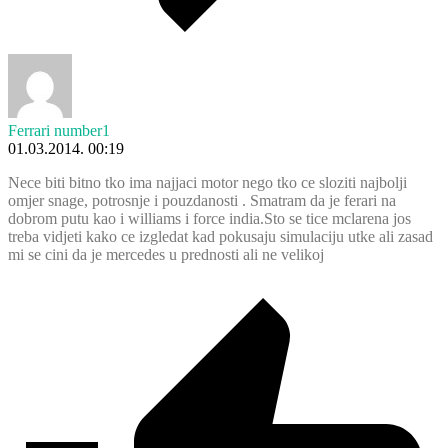
Ferrari number1
01.03.2014. 00:19
Nece biti bitno tko ima najjaci motor nego tko ce sloziti najbolji
omjer snage, potrosnje i pouzdanosti . Smatram da je ferari na
dobrom putu kao i williams i force india.Sto se tice mclarena jos
treba vidjeti kako ce izgledat kad pokusaju simulaciju utke ali zasad
mi se cini da je mercedes u prednosti ali ne velikoj