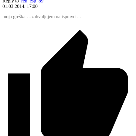
Reply to
ren_esp_89
01.03.2014. 17:00
moja greška …zahvaljujem na ispravci…