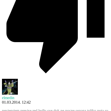
elmedin
01.03.2014. 12:42
nevjerujem previse red bullu sve dok ne pocne sezona,toliko puta su