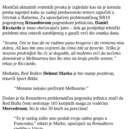
Momčad aktualnih svjetskih prvaka je izgledala kao da je krenula
prema naprijed kako su zadnji predsezonski testovi započeli u
četvrtak u Bahreinu. Za upravljačem problematičnog RB10
pogonjenog
Renaultovom
pogonskom jedinicom,
Daniel
Ricciardo
je imao obećavajuće jutro – dok ga posljednji tehnički
problemi nisu ostavili zarobljenog u garaži veći dio ostatka dana.
“Izvana, čini se kao da ne radimo puno krugova i da vremena nisu
dobra. Ali kao tim smo uvjereni da ćemo biti uz favorite. Teško je
stvarno predvidjeti što će se dogoditi, ali možemo reći da nećemo
dominirati u Melbourneu kao što smo na kraju prošle sezone,”
rekao je Ricciardo.
Međutim, Red Bullov
Helmut Marko
je bio manje pozitivan,
rekavši
Sport Bildu
:
“
Moramo nekako preživjeti Melbourne.”
Dodao je da Renaultova problematična pogonska jedinica znači da
Red Bullu često nedostaje 165 konjskih snaga za vodećim
Mercedesom
, što je oko 30 km/h na pravcima!
“To je razlog zašto smo poslali svoju radnu grupu u
Francusku,” otkrio je Marko, upućujući na Renaultovo
sjedište u Viryju.