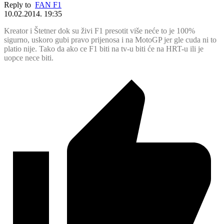
Reply to
FAN F1
10.02.2014. 19:35
Kreator i Štetner dok su živi F1 presotit više neće to je 100%
sigurno, uskoro gubi pravo prijenosa i na MotoGP jer gle cuda ni to
platio nije. Tako da ako ce F1 biti na tv-u biti će na HRT-u ili je
uopce nece biti.