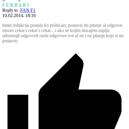
F E R R A R I
Reply to
FAN F1
10.02.2014. 18:16
hmm redakcija postala ko politicari, postavis im pitanje al odgovor
mozes cekat i cekat i cekat…i ako se kojim slucajem uspiju
udosstojit odgovorit onda odgovore sve al ne i na pitanje koje si im
postavio