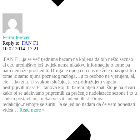
Ferrariforever
Reply to
FAN F1
10.02.2014. 17:21
.FAN F1..ja se več tjednima bacam na koljena da bih nešto saznao
al eto, uredništvo još uvijek nema nikakvu informaciju o tome pa
nam nemože prosljediti. Druga je opcija da nas ne žele obavijestiti o
tome iz samo njima poznatog razloga…u to osobno ne vjerujem, al,
eto…tko zna. U svakom slučaju, ja se pridružujem vapaju
nestrpljivih masa F1 fanova koji bi barem htjeli znati što je na stvari
kako bi se adekvatno pripremili za pračenje nadolazeće sezone i to u
smislu postavljanja nekakve sat. antene ili sl. Draga
redakcijo..nemojte se žuriti. Ja se jedino nadam da će vam ponestati
videa
…
Read more »