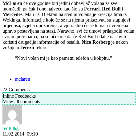
McLaren
će ove godine biti jedini dobavljač volana za sve
momčadi, pa čak i one najveće kao što su
Ferrari
,
Red Bull
i
Mercedes
. Mali LCD ekran na sredini volana je kreacija tima iz
Wokinga. Informacije koje će se na njemu prikazivati su stupnjevi
prijenosa, svjetla upozorenja, a vjerojatno će se tu naći i vremena
upravo postavljena na stazi. Naravno, svi će timovi prilagoditi volan
svojim potrebama, pa se očekuje da će Red Bull i dalje nastaviti
koristiti drugačije informacije od ostalih.
Nico Rosberg
je nakon
vožnje u
Jerezu
rekao:
“Novi volan mi je kao pametni telefon u kokpitu.”
mclaren
22
Comments
Inline Feedbacks
View all comments
redfull@
11.02.2014. 09:10