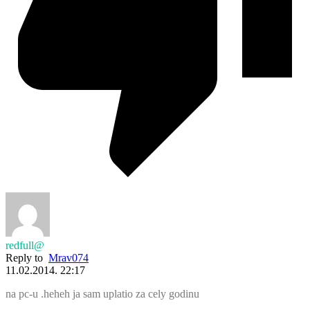
redfull@
Reply to
Mrav074
11.02.2014. 22:17
na pc-u .heheh ja sam uplatio za cely godinu