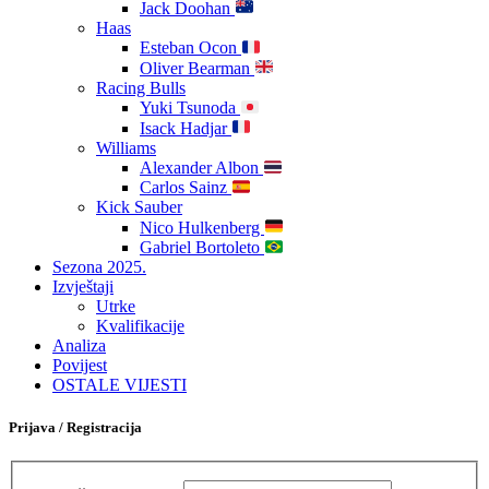
Jack Doohan
Haas
Esteban Ocon
Oliver Bearman
Racing Bulls
Yuki Tsunoda
Isack Hadjar
Williams
Alexander Albon
Carlos Sainz
Kick Sauber
Nico Hulkenberg
Gabriel Bortoleto
Sezona 2025.
Izvještaji
Utrke
Kvalifikacije
Analiza
Povijest
OSTALE VIJESTI
Prijava / Registracija