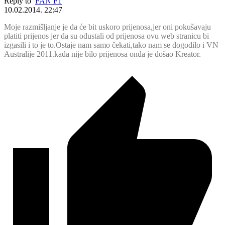
Reply to
FAN F1
10.02.2014. 22:47
Moje razmišljanje je da će bit uskoro prijenosa,jer oni pokušavaju
platiti prijenos jer da su odustali od prijenosa ovu web stranicu bi
izgasili i to je to.Ostaje nam samo čekati,tako nam se dogodilo i VN
Australije 2011.kada nije bilo prijenosa onda je došao Kreator.