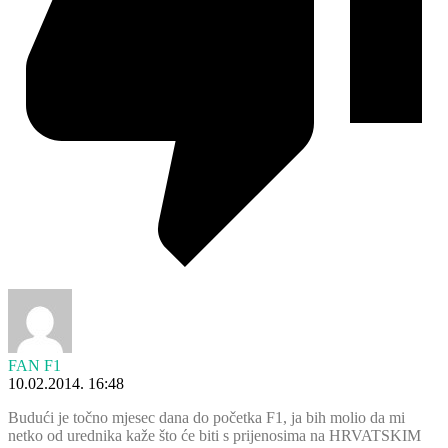
FAN F1
10.02.2014. 16:48
Budući je točno mjesec dana do početka F1, ja bih molio da mi
netko od urednika kaže što će biti s prijenosima na HRVATSKIM