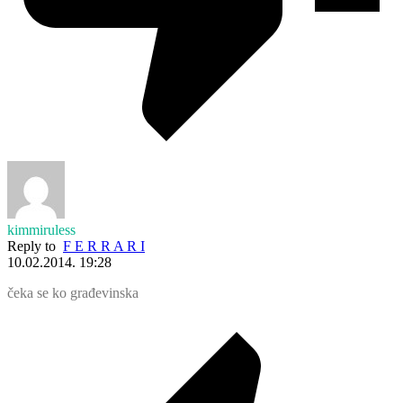
kimmiruless
Reply to
F E R R A R I
10.02.2014. 19:28
čeka se ko građevinska