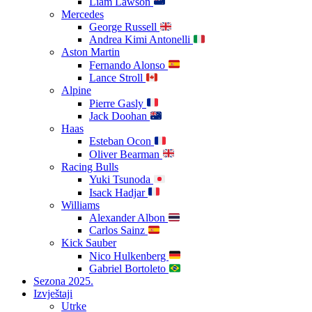
Liam Lawson
Mercedes
George Russell
Andrea Kimi Antonelli
Aston Martin
Fernando Alonso
Lance Stroll
Alpine
Pierre Gasly
Jack Doohan
Haas
Esteban Ocon
Oliver Bearman
Racing Bulls
Yuki Tsunoda
Isack Hadjar
Williams
Alexander Albon
Carlos Sainz
Kick Sauber
Nico Hulkenberg
Gabriel Bortoleto
Sezona 2025.
Izvještaji
Utrke