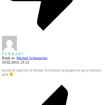
F E R R A R I
Reply to
Michael Schumacher
10.02.2014. 21:12
mozda je oped iso sa Bernie Ecclestone na pregovore pa se nemoze
javit