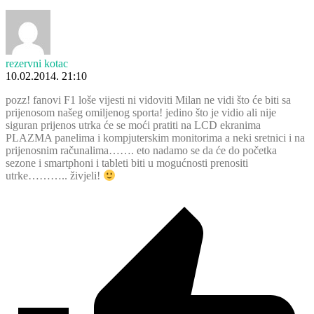
rezervni kotac
10.02.2014. 21:10
pozz! fanovi F1 loše vijesti ni vidoviti Milan ne vidi što će biti sa
prijenosom našeg omiljenog sporta! jedino što je vidio ali nije
siguran prijenos utrka će se moći pratiti na LCD ekranima
PLAZMA panelima i kompjuterskim monitorima a neki sretnici i na
prijenosnim računalima……. eto nadamo se da će do početka
sezone i smartphoni i tableti biti u mogućnosti prenositi
utrke……….. živjeli!