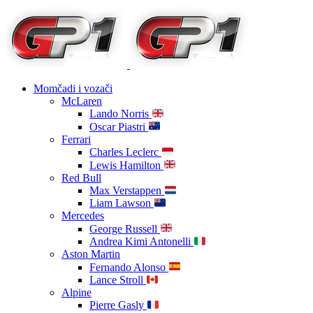
Momčadi i vozači
McLaren
Lando Norris
Oscar Piastri
Ferrari
Charles Leclerc
Lewis Hamilton
Red Bull
Max Verstappen
Liam Lawson
Mercedes
George Russell
Andrea Kimi Antonelli
Aston Martin
Fernando Alonso
Lance Stroll
Alpine
Pierre Gasly