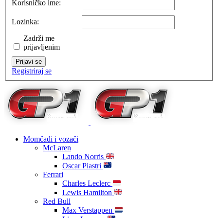
Korisničko ime:
Lozinka:
Zadrži me
prijavljenim
Prijavi se
Registriraj se
Momčadi i vozači
McLaren
Lando Norris
Oscar Piastri
Ferrari
Charles Leclerc
Lewis Hamilton
Red Bull
Max Verstappen