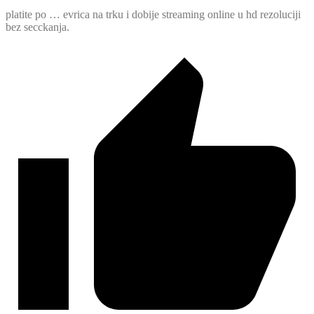
platite po … evrica na trku i dobije streaming online u hd rezoluciji
bez secckanja.