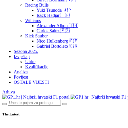
Racing Bulls
Yuki Tsunoda 🇯🇵
Isack Hadjar 🇫🇷
Williams
Alexander Albon 🇹🇭
Carlos Sainz 🇪🇸
Kick Sauber
Nico Hulkenberg 🇩🇪
Gabriel Bortoleto 🇧🇷
Sezona 2025.
Izvještaji
Utrke
Kvalifikacije
Analiza
Povijest
OSTALE VIJESTI
Arhiva
The Latest