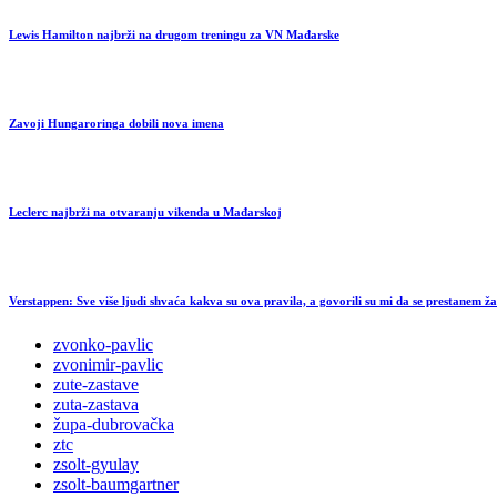
Lewis Hamilton najbrži na drugom treningu za VN Mađarske
Zavoji Hungaroringa dobili nova imena
Leclerc najbrži na otvaranju vikenda u Mađarskoj
Verstappen: Sve više ljudi shvaća kakva su ova pravila, a govorili su mi da se prestanem žal
zvonko-pavlic
zvonimir-pavlic
zute-zastave
zuta-zastava
župa-dubrovačka
ztc
zsolt-gyulay
zsolt-baumgartner