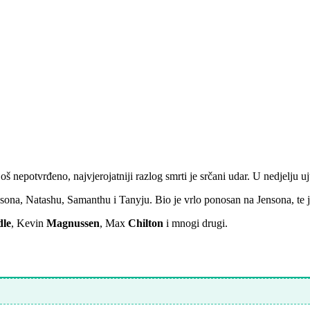
još nepotvrđeno, najvjerojatniji razlog smrti je srčani udar. U nedjelju u
ensona, Natashu, Samanthu i Tanyju. Bio je vrlo ponosan na Jensona, te j
le
, Kevin
Magnussen
, Max
Chilton
i mnogi drugi.