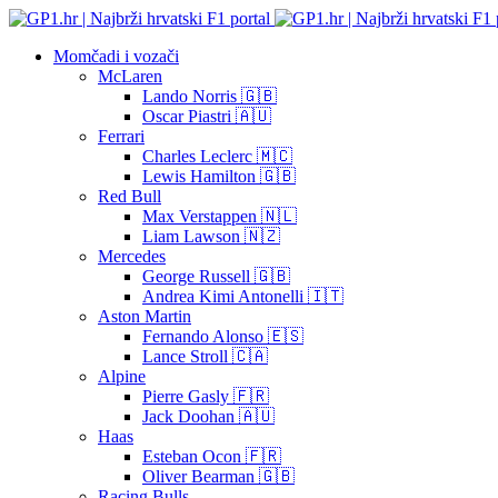
Momčadi i vozači
McLaren
Lando Norris 🇬🇧
Oscar Piastri 🇦🇺
Ferrari
Charles Leclerc 🇲🇨
Lewis Hamilton 🇬🇧
Red Bull
Max Verstappen 🇳🇱
Liam Lawson 🇳🇿
Mercedes
George Russell 🇬🇧
Andrea Kimi Antonelli 🇮🇹
Aston Martin
Fernando Alonso 🇪🇸
Lance Stroll 🇨🇦
Alpine
Pierre Gasly 🇫🇷
Jack Doohan 🇦🇺
Haas
Esteban Ocon 🇫🇷
Oliver Bearman 🇬🇧
Racing Bulls