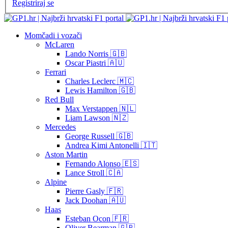
Registriraj se
Momčadi i vozači
McLaren
Lando Norris 🇬🇧
Oscar Piastri 🇦🇺
Ferrari
Charles Leclerc 🇲🇨
Lewis Hamilton 🇬🇧
Red Bull
Max Verstappen 🇳🇱
Liam Lawson 🇳🇿
Mercedes
George Russell 🇬🇧
Andrea Kimi Antonelli 🇮🇹
Aston Martin
Fernando Alonso 🇪🇸
Lance Stroll 🇨🇦
Alpine
Pierre Gasly 🇫🇷
Jack Doohan 🇦🇺
Haas
Esteban Ocon 🇫🇷
Oliver Bearman 🇬🇧