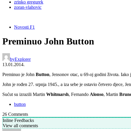
zrinko gregurek
zoran-vlahovic
Novosti F1
Preminuo John Button
by
Explorer
13.01.2014.
Preminuo je John
Button
, Jensonov otac, u 69-oj godini života. Iako 
John je rođen 27. srpnja 1945., a iza sebe je ostavio četvero djece, J
Sućut su izrazili Martin
Whitmarsh
, Fernando
Alonso
, Martin
Brund
button
26
Comments
Inline Feedbacks
View all comments