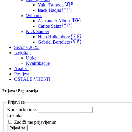
Yuki Tsunoda 🇯🇵
Isack Hadjar 🇫🇷
Williams
Alexander Albon 🇹🇭
Carlos Sainz 🇪🇸
Kick Sauber
Nico Hulkenberg 🇩🇪
Gabriel Bortoleto 🇧🇷
Sezona 2025.
Izvještaji
Utrke
Kvalifikacije
Analiza
Povijest
OSTALE VIJESTI
Prijava / Registracija
Prijavi se
Korisničko ime:
Lozinka:
Zadrži me prijavljenim
Prijavi se