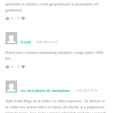
apsolutno se slažem s ovim gospodinom! to ponavljam već
godinama!
0
0
Groff
13.01.2014. 15:47
Dobra stara vremena manualnog mjenjača i snage preko 1000
KS…
0
0
sex.breakfast.of.champions
13.01.2014. 15:34
Ajde hvala Bogu da je netko i to rekao napokon.. Za motore ce
se vidjet ove sesone kakvi ce ispast, ali slazem se u potpunosti,