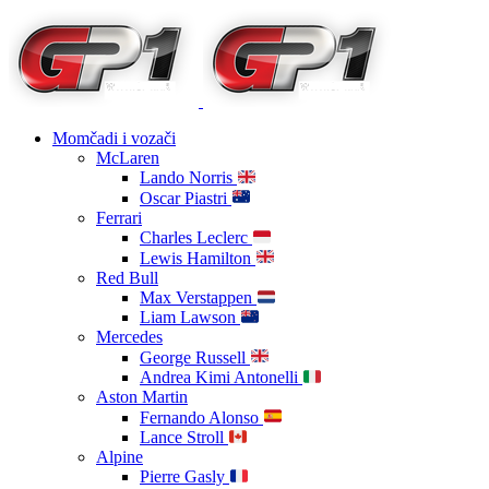
Momčadi i vozači
McLaren
Lando Norris
Oscar Piastri
Ferrari
Charles Leclerc
Lewis Hamilton
Red Bull
Max Verstappen
Liam Lawson
Mercedes
George Russell
Andrea Kimi Antonelli
Aston Martin
Fernando Alonso
Lance Stroll
Alpine
Pierre Gasly