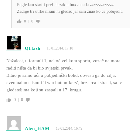
Pogledam start i prvi ulazak u box a onda zzzzzzzzzzzzz.
Zadnje tri utrke nisam ni gledao jar sam znao ko ce pobijedit.
0
0
QFlash
13.01.2014. 17:10
Nažalost, u formuli 1, nekoć velikom sportu, vozač ne mora
raditi ništa da bi bio svjetski prvak.
Bitno je samo ući u pobjednički bolid, dovesti ga do cilja,
eventualno stisnuti ‘i win button-kers’, bez srca i strasti, sa tv
gledateljima koji su zaspali u 17. krugu.
0
0
Alen_HAM
13.01.2014. 16:49