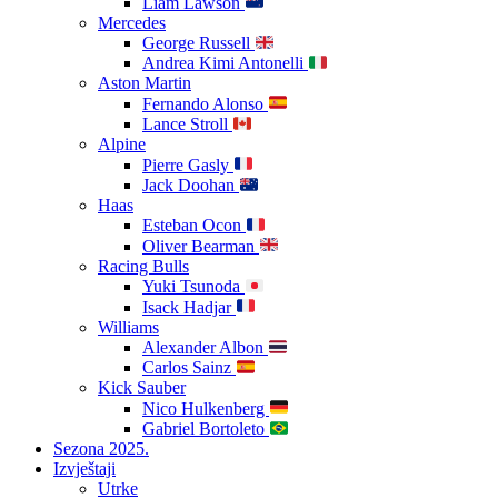
Liam Lawson
Mercedes
George Russell
Andrea Kimi Antonelli
Aston Martin
Fernando Alonso
Lance Stroll
Alpine
Pierre Gasly
Jack Doohan
Haas
Esteban Ocon
Oliver Bearman
Racing Bulls
Yuki Tsunoda
Isack Hadjar
Williams
Alexander Albon
Carlos Sainz
Kick Sauber
Nico Hulkenberg
Gabriel Bortoleto
Sezona 2025.
Izvještaji
Utrke