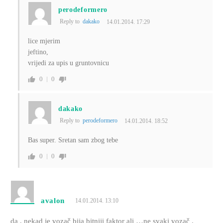
perodeformero
Reply to
dakako
14.01.2014. 17:29
lice mjerim
jeftino,
vrijedi za upis u gruntovnicu
0
0
dakako
Reply to
perodeformero
14.01.2014. 18:52
Bas super. Sretan sam zbog tebe
0
0
avalon
14.01.2014. 13:10
da , nekad je vozač bija bitniji faktor ali …ne svaki vozač .