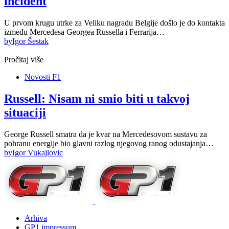
incident
U prvom krugu utrke za Veliku nagradu Belgije došlo je do kontakta
između Mercedesa Georgea Russella i Ferrarija…
by
Igor Šestak
Pročitaj više
Novosti F1
Russell: Nisam ni smio biti u takvoj
situaciji
George Russell smatra da je kvar na Mercedesovom sustavu za
pohranu energije bio glavni razlog njegovog ranog odustajanja…
by
Igor Vukajlovic
Arhiva
GP1 impressum