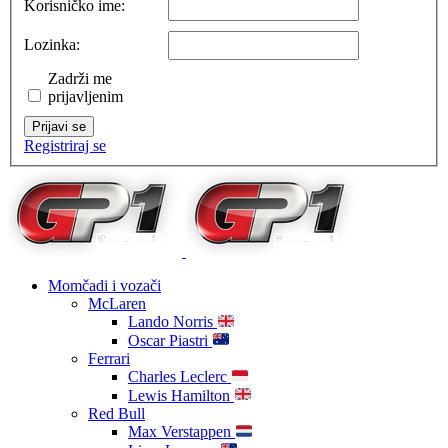
Korisničko ime:
Lozinka:
Zadrži me
prijavljenim
Prijavi se
Registriraj se
Momčadi i vozači
McLaren
Lando Norris
Oscar Piastri
Ferrari
Charles Leclerc
Lewis Hamilton
Red Bull
Max Verstappen