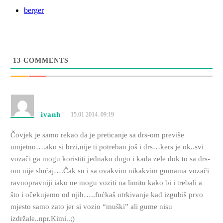
berger
13
COMMENTS
ivanh
15.01.2014. 09:19
Čovjek je samo rekao da je preticanje sa drs-om previše
umjetno….ako si brżi,nije ti potreban još i drs…kers je ok..svi
vozači ga mogu koristiti jednako dugo i kada żele dok to sa drs-
om nije slučaj….Čak su i sa ovakvim nikakvim gumama vozači
ravnopravniji iako ne mogu voziti na limitu kako bi i trebali a
što i očekujemo od njih…..fućkaš utrkivanje kad izgubiš prvo
mjesto samo zato jer si vozio “muški” ali gume nisu
izdržale..npr.Kimi..;)