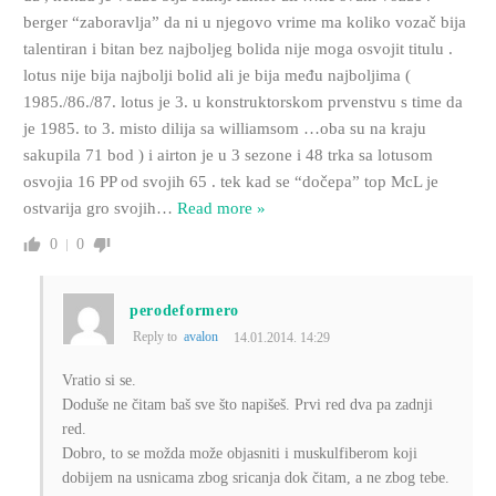
berger “zaboravlja” da ni u njegovo vrime ma koliko vozač bija
talentiran i bitan bez najboljeg bolida nije moga osvojit titulu .
lotus nije bija najbolji bolid ali je bija među najboljima (
1985./86./87. lotus je 3. u konstruktorskom prvenstvu s time da
je 1985. to 3. misto dilija sa williamsom …oba su na kraju
sakupila 71 bod ) i airton je u 3 sezone i 48 trka sa lotusom
osvojia 16 PP od svojih 65 . tek kad se “dočepa” top McL je
ostvarija gro svojih
…
Read more »
0
0
perodeformero
Reply to
avalon
14.01.2014. 14:29
Vratio si se.
Doduše ne čitam baš sve što napišeš. Prvi red dva pa zadnji
red.
Dobro, to se možda može objasniti i muskulfiberom koji
dobijem na usnicama zbog sricanja dok čitam, a ne zbog tebe.