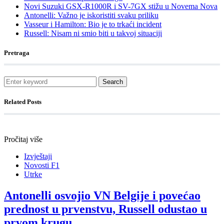
Novi Suzuki GSX-R1000R i SV-7GX stižu u Novema Nova
Antonelli: Važno je iskoristiti svaku priliku
Vasseur i Hamilton: Bio je to trkaći incident
Russell: Nisam ni smio biti u takvoj situaciji
Pretraga
Search
Related Posts
Pročitaj više
Izvještaji
Novosti F1
Utrke
Antonelli osvojio VN Belgije i povećao
prednost u prvenstvu, Russell odustao u
prvom krugu