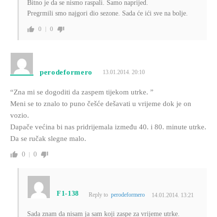
Bitno je da se nismo raspali. Samo naprijed.
Pregrmili smo najgori dio sezone. Sada će ići sve na bolje.
0
0
perodeformero
13.01.2014. 20:10
“Zna mi se dogoditi da zaspem tijekom utrke. ”
Meni se to znalo to puno češće dešavati u vrijeme dok je on
vozio.
Dapače većina bi nas pridrijemala između 40. i 80. minute utrke.
Da se ručak slegne malo.
0
0
F1-138
Reply to
perodeformero
14.01.2014. 13:21
Sada znam da nisam ja sam koji zaspe za vrijeme utrke.