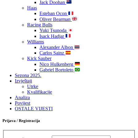
Jack Doohan
Haas
Esteban Ocon
Oliver Bearman
Racing Bulls
Yuki Tsunoda
Isack Hadjar
Williams
Alexander Albon
Carlos Sainz
Kick Sauber
Nico Hulkenberg
Gabriel Bortoleto
Sezona 2025.
Izvještaji
Utrke
Kvalifikacije
Analiza
Povijest
OSTALE VIJESTI
Prijava / Registracija