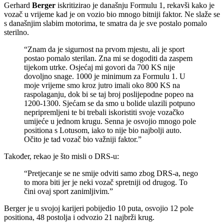
Gerhard
Berger
iskritizirao je današnju Formulu 1, rekavši kako je
vozač u vrijeme kad je on vozio bio mnogo bitniji faktor. Ne slaže se
s današnjim slabim motorima, te smatra da je sve postalo pomalo
sterilno.
“Znam da je sigurnost na prvom mjestu, ali je sport
postao pomalo sterilan. Zna mi se dogoditi da zaspem
tijekom utrke. Osjećaj mi govori da 700 KS nije
dovoljno snage. 1000 je minimum za Formulu 1. U
moje vrijeme smo kroz jutro imali oko 800 KS na
raspolaganju, dok bi se taj broj poslijepodne popeo na
1200-1300. Sjećam se da smo u bolide ulazili potpuno
nepripremljeni te bi trebali iskoristiti svoje vozačko
umijeće u jednom krugu. Senna je osvojio mnogo pole
positiona s Lotusom, iako to nije bio najbolji auto.
Očito je tad vozač bio važniji faktor.”
Također, rekao je što misli o DRS-u:
“Pretjecanje se ne smije odviti samo zbog DRS-a, nego
to mora biti jer je neki vozač spretniji od drugog. To
čini ovaj sport zanimljivim.”
Berger je u svojoj karijeri pobijedio 10 puta, osvojio 12 pole
positiona, 48 postolja i odvozio 21 najbrži krug.