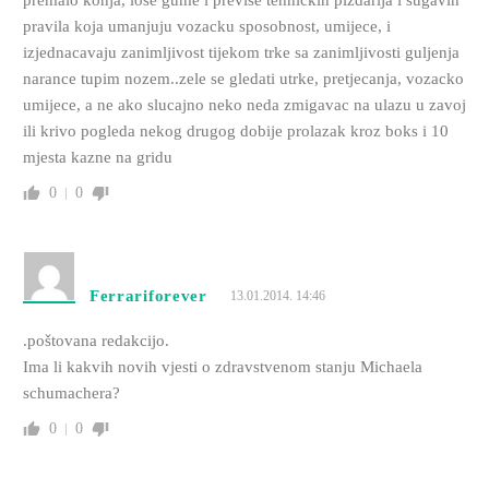
premalo konja, lose gume i previse tehnickih pizdarija i sugavih
pravila koja umanjuju vozacku sposobnost, umijece, i
izjednacavaju zanimljivost tijekom trke sa zanimljivosti guljenja
narance tupim nozem..zele se gledati utrke, pretjecanja, vozacko
umijece, a ne ako slucajno neko neda zmigavac na ulazu u zavoj
ili krivo pogleda nekog drugog dobije prolazak kroz boks i 10
mjesta kazne na gridu
0
0
Ferrariforever
13.01.2014. 14:46
.poštovana redakcijo.
Ima li kakvih novih vjesti o zdravstvenom stanju Michaela
schumachera?
0
0