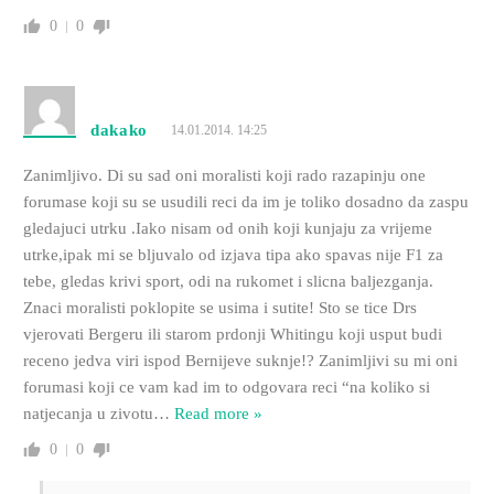
0
0
dakako
14.01.2014. 14:25
Zanimljivo. Di su sad oni moralisti koji rado razapinju one
forumase koji su se usudili reci da im je toliko dosadno da zaspu
gledajuci utrku .Iako nisam od onih koji kunjaju za vrijeme
utrke,ipak mi se bljuvalo od izjava tipa ako spavas nije F1 za
tebe, gledas krivi sport, odi na rukomet i slicna baljezganja.
Znaci moralisti poklopite se usima i sutite! Sto se tice Drs
vjerovati Bergeru ili starom prdonji Whitingu koji usput budi
receno jedva viri ispod Bernijeve suknje!? Zanimljivi su mi oni
forumasi koji ce vam kad im to odgovara reci “na koliko si
natjecanja u zivotu
…
Read more »
0
0