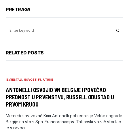
PRETRAGA
RELATED POSTS
IZVJEŠTAJI
NOVOSTI F1
UTRKE
ANTONELLI OSVOJIO VN BELGIJE I POVEĆAO
PREDNOST U PRVENSTVU, RUSSELL ODUSTAO U
PRVOM KRUGU
Mercedesov vozač Kimi Antonelli pobjednik je Velike nagrade
Belgije na stazi Spa-Francorchamps. Talijanski vozač startao
je s prvog…