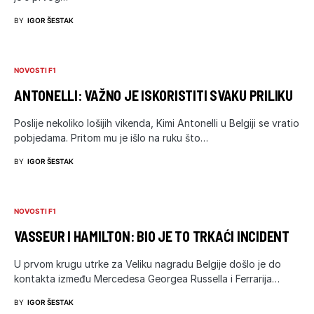
BY
IGOR ŠESTAK
NOVOSTI F1
ANTONELLI: VAŽNO JE ISKORISTITI SVAKU PRILIKU
Poslije nekoliko lošijih vikenda, Kimi Antonelli u Belgiji se vratio
pobjedama. Pritom mu je išlo na ruku što…
BY
IGOR ŠESTAK
NOVOSTI F1
VASSEUR I HAMILTON: BIO JE TO TRKAĆI INCIDENT
U prvom krugu utrke za Veliku nagradu Belgije došlo je do
kontakta između Mercedesa Georgea Russella i Ferrarija…
BY
IGOR ŠESTAK