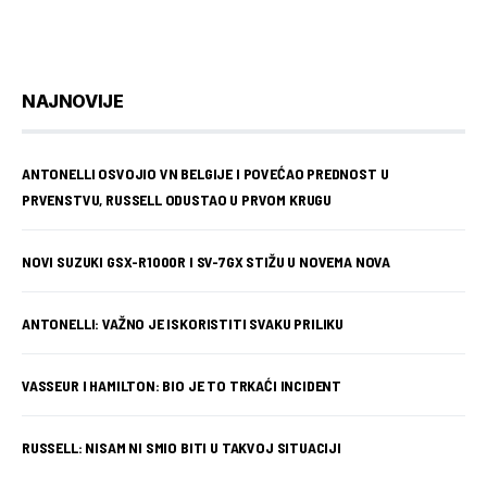
NAJNOVIJE
ANTONELLI OSVOJIO VN BELGIJE I POVEĆAO PREDNOST U
PRVENSTVU, RUSSELL ODUSTAO U PRVOM KRUGU
NOVI SUZUKI GSX-R1000R I SV-7GX STIŽU U NOVEMA NOVA
ANTONELLI: VAŽNO JE ISKORISTITI SVAKU PRILIKU
VASSEUR I HAMILTON: BIO JE TO TRKAĆI INCIDENT
RUSSELL: NISAM NI SMIO BITI U TAKVOJ SITUACIJI