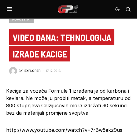
NOVOSTI F1
VIDEO DANA: TEHNOLOGIJA
IZRADE KACIGE
BY
EXPLORER
17.12.2013.
Kaciga za vozača Formule 1 izrađena je od karbona i
kevlara. Ne može ju probiti metak, a temperaturu od
800 stupnjeva Celzijusovih mora izdržati 30 sekundi
bez da materijali promjene svojstva.
http://www.youtube.com/watch?v=7rBw5ekz9us