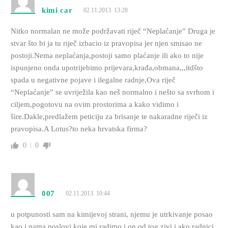
kimi car
02.11.2013. 13:28
Nitko normalan ne može podržavati riječ “Neplaćanje” Druga je
stvar što bi ja tu riječ izbacio iz pravopisa jer njen smisao ne
postoji.Nema neplaćanja,postoji samo plaćanje ili ako to nije
ispunjeno onda upotrijebimo prijevara,krađa,obmana,,,itdšto
spada u negativne pojave i ilegalne radnje,Ova riječ
“Neplaćanje” se uvriježila kao neš normalno i nešto sa svrhom i
ciljem,pogotovu na ovim prostorima a kako vidimo i
šire.Dakle,predlažem peticiju za brisanje te nakaradne riječi iz
pravopisa.A Lotus?to neka hrvatska firma?
0
0
007
02.11.2013. 10:44
u potpunosti sam na kimijevoj strani, njemu je utrkivanje posao
kao i nama poslovi koje mi radimo i on od tog zivi i ako radnici