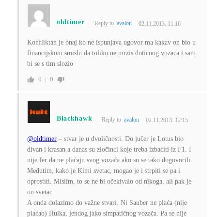
oldtimer
Reply to
avalon
02.11.2013. 11:16
Konfliktan je onaj ko ne ispunjava ugovor ma kakav on bio u
financijskom smislu da toliko ne mrzis doticnog vozaca i sam
bi se s tim slozio
0
0
Blackhawk
Reply to
avalon
02.11.2013. 12:15
@oldtimer
– stvar je u dvoličnosti. Do jučer je Lotus bio
divan i krasan a danas su zločinci koje treba izbaciti iz F1. I
nije fer da ne plaćaju svog vozača ako su se tako dogovorili.
Međutim, kako je Kimi svetac, mogao je i strpiti se pa i
oprostiti. Mislim, to se ne bi očekivalo od nikoga, ali pak je
on svetac.
A onda dolazimo do važne stvari. Ni Sauber ne plaća (nije
plaćao) Hulka, jendog jako simpatičnog vozača. Pa se nije