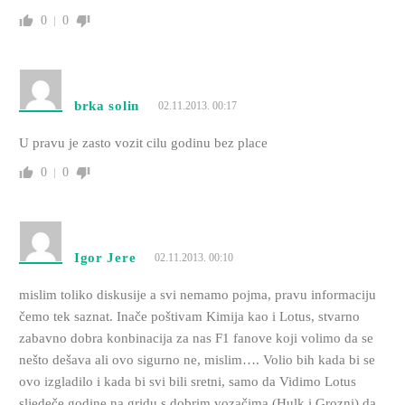
0
0
brka solin
02.11.2013. 00:17
U pravu je zasto vozit cilu godinu bez place
0
0
Igor Jere
02.11.2013. 00:10
mislim toliko diskusije a svi nemamo pojma, pravu informaciju
čemo tek saznat. Inače poštivam Kimija kao i Lotus, stvarno
zabavno dobra konbinacija za nas F1 fanove koji volimo da se
nešto dešava ali ovo sigurno ne, mislim…. Volio bih kada bi se
ovo izgladilo i kada bi svi bili sretni, samo da Vidimo Lotus
sljedeče godine na gridu s dobrim vozačima (Hulk i Grozni) da