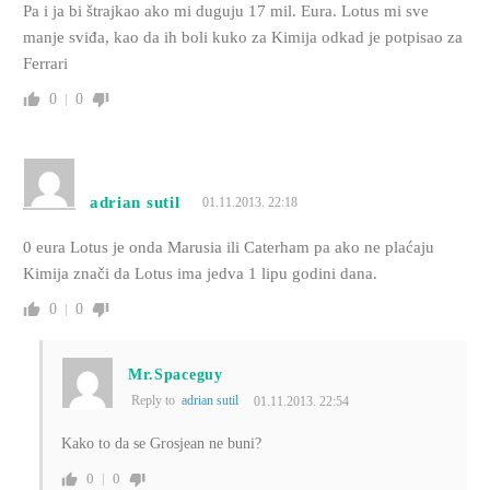
Pa i ja bi štrajkao ako mi duguju 17 mil. Eura. Lotus mi sve
manje sviđa, kao da ih boli kuko za Kimija odkad je potpisao za
Ferrari
0
0
adrian sutil
01.11.2013. 22:18
0 eura Lotus je onda Marusia ili Caterham pa ako ne plaćaju
Kimija znači da Lotus ima jedva 1 lipu godini dana.
0
0
Mr.Spaceguy
Reply to
adrian sutil
01.11.2013. 22:54
Kako to da se Grosjean ne buni?
0
0