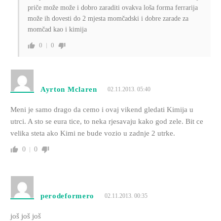
priče može može i dobro zaraditi ovakva loša forma ferrarija
može ih dovesti do 2 mjesta momčadski i dobre zarade za
momčad kao i kimija
0
0
Ayrton Mclaren
02.11.2013. 05:40
Meni je samo drago da cemo i ovaj vikend gledati Kimija u
utrci. A sto se eura tice, to neka rjesavaju kako god zele. Bit ce
velika steta ako Kimi ne bude vozio u zadnje 2 utrke.
0
0
perodeformero
02.11.2013. 00:35
još još još