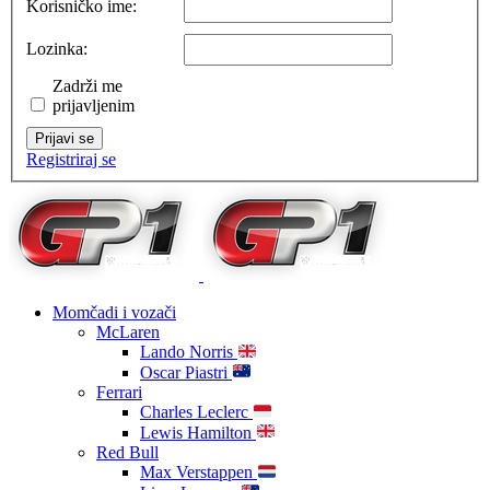
Korisničko ime:
Lozinka:
Zadrži me
prijavljenim
Prijavi se
Registriraj se
Momčadi i vozači
McLaren
Lando Norris
Oscar Piastri
Ferrari
Charles Leclerc
Lewis Hamilton
Red Bull
Max Verstappen