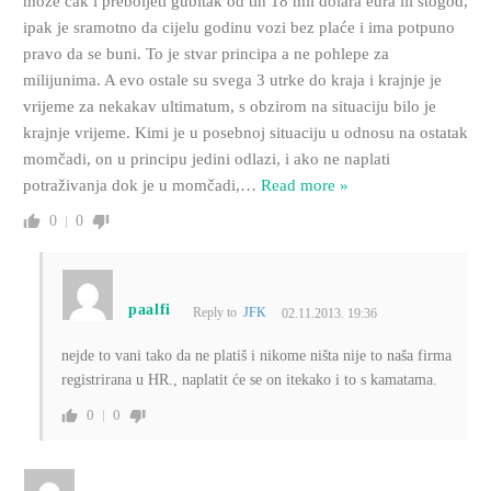
može čak i preboljeti gubitak od tih 18 mil dolara eura ili štogod,
ipak je sramotno da cijelu godinu vozi bez plaće i ima potpuno
pravo da se buni. To je stvar principa a ne pohlepe za
milijunima. A evo ostale su svega 3 utrke do kraja i krajnje je
vrijeme za nekakav ultimatum, s obzirom na situaciju bilo je
krajnje vrijeme. Kimi je u posebnoj situaciju u odnosu na ostatak
momčadi, on u principu jedini odlazi, i ako ne naplati
potraživanja dok je u momčadi,
…
Read more »
0
0
paalfi
Reply to
JFK
02.11.2013. 19:36
nejde to vani tako da ne platiš i nikome ništa nije to naša firma
registrirana u HR., naplatit će se on itekako i to s kamatama.
0
0