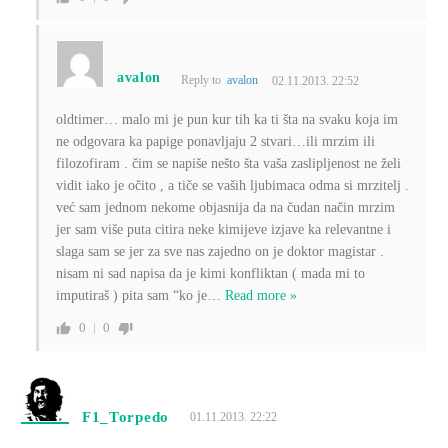
avalon
Reply to
avalon
02.11.2013. 22:52
oldtimer… malo mi je pun kur tih ka ti šta na svaku koja im
ne odgovara ka papige ponavljaju 2 stvari…ili mrzim ili
filozofiram . čim se napiše nešto šta vaša zaslipljenost ne želi
vidit iako je očito , a tiče se vaših ljubimaca odma si mrzitelj .
već sam jednom nekome objasnija da na čudan način mrzim
jer sam više puta citira neke kimijeve izjave ka relevantne i
slaga sam se jer za sve nas zajedno on je doktor magistar .
nisam ni sad napisa da je kimi konfliktan ( mada mi to
imputiraš ) pita sam “ko je
…
Read more »
0
0
F1_Torpedo
01.11.2013. 22:22