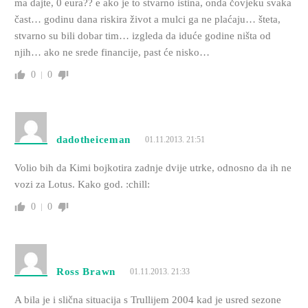
ma dajte, 0 eura?? e ako je to stvarno istina, onda čovjeku svaka
čast… godinu dana riskira život a mulci ga ne plaćaju… šteta,
stvarno su bili dobar tim… izgleda da iduće godine ništa od
njih… ako ne srede financije, past će nisko…
0
0
dadotheiceman
01.11.2013. 21:51
Volio bih da Kimi bojkotira zadnje dvije utrke, odnosno da ih ne
vozi za Lotus. Kako god. :chill:
0
0
Ross Brawn
01.11.2013. 21:33
A bila je i slična situacija s Trullijem 2004 kad je usred sezone