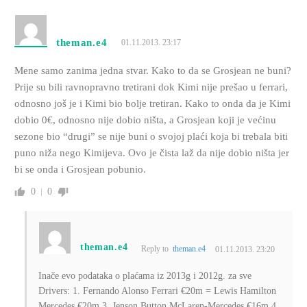
theman.e4
01.11.2013. 23:17
Mene samo zanima jedna stvar. Kako to da se Grosjean ne buni?
Prije su bili ravnopravno tretirani dok Kimi nije prešao u ferrari,
odnosno još je i Kimi bio bolje tretiran. Kako to onda da je Kimi
dobio 0€, odnosno nije dobio ništa, a Grosjean koji je većinu
sezone bio “drugi” se nije buni o svojoj plaći koja bi trebala biti
puno niža nego Kimijeva. Ovo je čista laž da nije dobio ništa jer
bi se onda i Grosjean pobunio.
0
0
theman.e4
Reply to
theman.e4
01.11.2013. 23:20
Inače evo podataka o plaćama iz 2013g i 2012g. za sve
Drivers: 1. Fernando Alonso Ferrari €20m = Lewis Hamilton
Mercedes €20m 3. Jenson Button McLaren-Mercedes €16m 4.