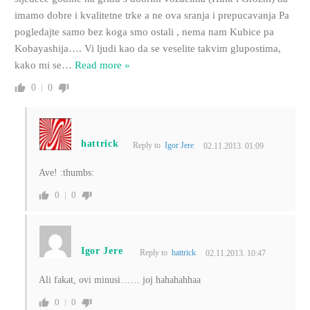
imamo dobre i kvalitetne trke a ne ova sranja i prepucavanja Pa
pogledajte samo bez koga smo ostali , nema nam Kubice pa
Kobayashija…. Vi ljudi kao da se veselite takvim glupostima,
kako mi se
…
Read more »
0
0
hattrick
Reply to
Igor Jere
02.11.2013. 01:09
Ave! :thumbs:
0
0
Igor Jere
Reply to
hattrick
02.11.2013. 10:47
Ali fakat, ovi minusi…… joj hahahahhaa
0
0