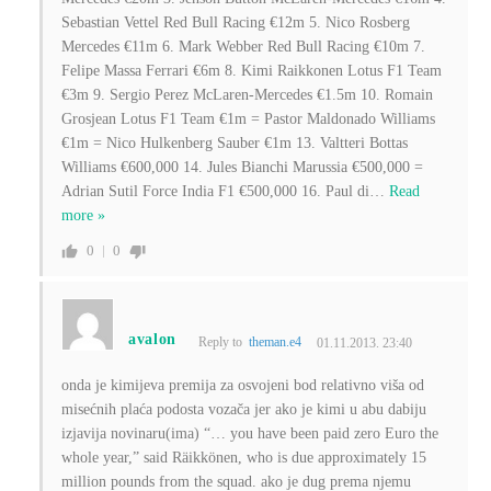
Sebastian Vettel Red Bull Racing €12m 5. Nico Rosberg
Mercedes €11m 6. Mark Webber Red Bull Racing €10m 7.
Felipe Massa Ferrari €6m 8. Kimi Raikkonen Lotus F1 Team
€3m 9. Sergio Perez McLaren-Mercedes €1.5m 10. Romain
Grosjean Lotus F1 Team €1m = Pastor Maldonado Williams
€1m = Nico Hulkenberg Sauber €1m 13. Valtteri Bottas
Williams €600,000 14. Jules Bianchi Marussia €500,000 =
Adrian Sutil Force India F1 €500,000 16. Paul di
…
Read
more »
0
0
avalon
Reply to
theman.e4
01.11.2013. 23:40
onda je kimijeva premija za osvojeni bod relativno viša od
misećnih plaća podosta vozača jer ako je kimi u abu dabiju
izjavija novinaru(ima) “… you have been paid zero Euro the
whole year,” said Räikkönen, who is due approximately 15
million pounds from the squad. ako je dug prema njemu