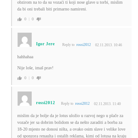
obzirom na to da su vozaći ti koji nose glave u torbi, mislim
da bi oni trebali biti primarno namireni.
0
0
Igor Jere
Reply to
rossi2012
02.11.2013. 10:46
hahhahaa
Nije loše, imaš prav!
0
0
rossi2012
Reply to
rossi2012
02.11.2013. 11:40
mislim da je bolje da je lotus uložio u razvoj nego u plače za
vozače jer sa dobrim bolidom se da nešto zaraditi a borba za
18-20 mjesto ne donosi ništa, a ovako osim slave i velike love
od sponzora renaulta i ostalih reklama, kimi od lotusa na kraju