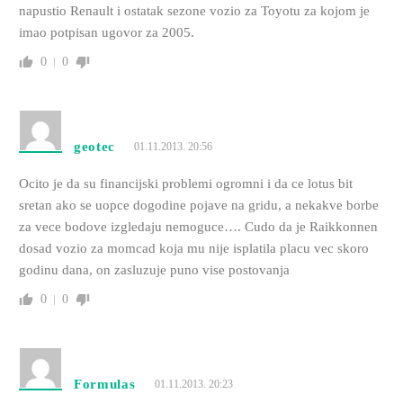
napustio Renault i ostatak sezone vozio za Toyotu za kojom je
imao potpisan ugovor za 2005.
0
0
geotec
01.11.2013. 20:56
Ocito je da su financijski problemi ogromni i da ce lotus bit
sretan ako se uopce dogodine pojave na gridu, a nekakve borbe
za vece bodove izgledaju nemoguce…. Cudo da je Raikkonnen
dosad vozio za momcad koja mu nije isplatila placu vec skoro
godinu dana, on zasluzuje puno vise postovanja
0
0
Formulas
01.11.2013. 20:23