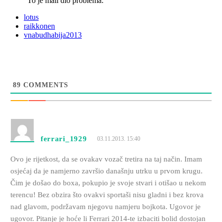
“To je mali dio problema.”
lotus
raikkonen
vnabudhabija2013
89
COMMENTS
ferrari_1929
03.11.2013. 15:40
Ovo je rijetkost, da se ovakav vozač tretira na taj način. Imam
osjećaj da je namjerno završio današnju utrku u prvom krugu.
Čim je došao do boxa, pokupio je svoje stvari i otišao u nekom
terencu! Bez obzira što ovakvi sportaši nisu gladni i bez krova
nad glavom, podržavam njegovu namjeru bojkota. Ugovor je
ugovor. Pitanje je hoće li Ferrari 2014-te izbaciti bolid dostojan