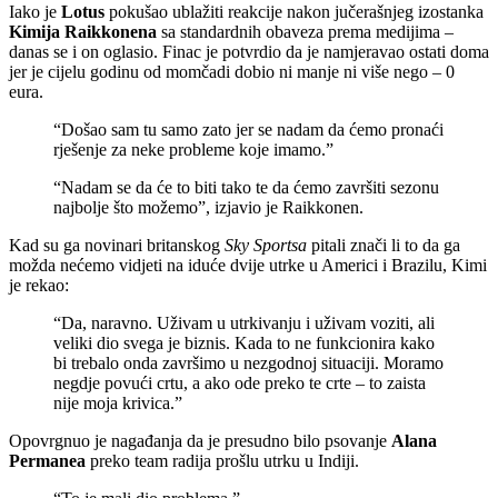
Iako je
Lotus
pokušao ublažiti reakcije nakon jučerašnjeg izostanka
Kimija Raikkonena
sa standardnih obaveza prema medijima –
danas se i on oglasio. Finac je potvrdio da je namjeravao ostati doma
jer je cijelu godinu od momčadi dobio ni manje ni više nego – 0
eura.
“Došao sam tu samo zato jer se nadam da ćemo pronaći
rješenje za neke probleme koje imamo.”
“Nadam se da će to biti tako te da ćemo završiti sezonu
najbolje što možemo”, izjavio je Raikkonen.
Kad su ga novinari britanskog
Sky Sportsa
pitali znači li to da ga
možda nećemo vidjeti na iduće dvije utrke u Americi i Brazilu, Kimi
je rekao:
“Da, naravno. Uživam u utrkivanju i uživam voziti, ali
veliki dio svega je biznis. Kada to ne funkcionira kako
bi trebalo onda završimo u nezgodnoj situaciji. Moramo
negdje povući crtu, a ako ode preko te crte – to zaista
nije moja krivica.”
Opovrgnuo je nagađanja da je presudno bilo psovanje
Alana
Permanea
preko team radija prošlu utrku u Indiji.