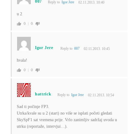
007
Reply to
Igor Jere
02.11.2013. 10:40
u 2
0
0
Igor Jere
Reply to
007
02.11.2013. 10:45
hvala!
0
0
hattrick
Reply to
Igor Jere
02.11.2013. 10:54
Sad ti počinje FP3.
Utrka/kvale su u 2 (start) no više se isplati početi gledati
SkySpF1 sat vremena prije. Vrlo zanimljiv sadržaj uvoda u
utrku (reportaže, intervjui…).