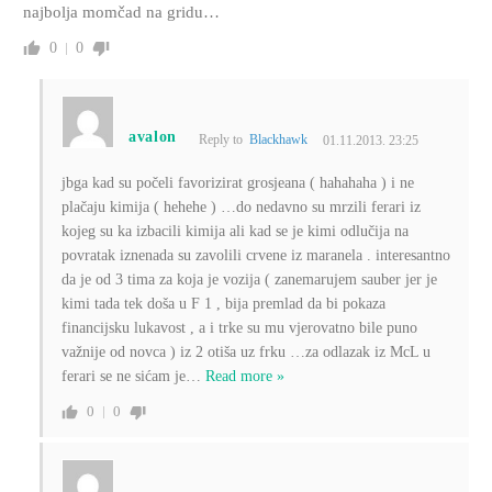
najbolja momčad na gridu…
0
0
avalon
Reply to
Blackhawk
01.11.2013. 23:25
jbga kad su počeli favorizirat grosjeana ( hahahaha ) i ne
plačaju kimija ( hehehe ) …do nedavno su mrzili ferari iz
kojeg su ka izbacili kimija ali kad se je kimi odlučija na
povratak iznenada su zavolili crvene iz maranela . interesantno
da je od 3 tima za koja je vozija ( zanemarujem sauber jer je
kimi tada tek doša u F 1 , bija premlad da bi pokaza
financijsku lukavost , a i trke su mu vjerovatno bile puno
važnije od novca ) iz 2 otiša uz frku …za odlazak iz McL u
ferari se ne sićam je
…
Read more »
0
0