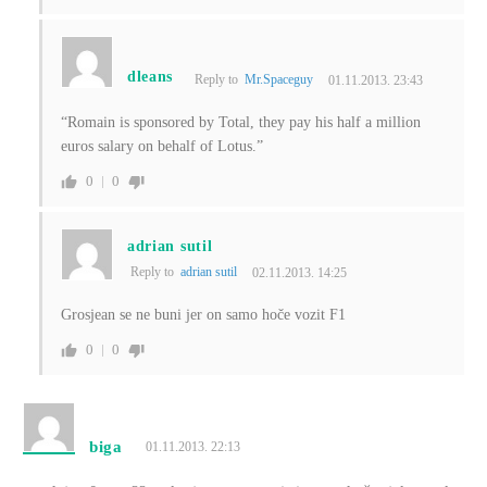
dleans
Reply to
Mr.Spaceguy
01.11.2013. 23:43
“Romain is sponsored by Total, they pay his half a million
euros salary on behalf of Lotus.”
0
0
adrian sutil
Reply to
adrian sutil
02.11.2013. 14:25
Grosjean se ne buni jer on samo hoče vozit F1
0
0
biga
01.11.2013. 22:13