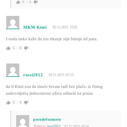
0
0
MKM Kimi
02.11.2013. 10:05
I onda neko kaže da mu trkanje nije bitnije od para.
0
0
rossi2012
02.11.2013. 07:15
da li Kimi zna da tisuće hrvata radi bez plaće, iz čistog
zadovoljstva jednostavno uživa odlaziti na posao
0
0
perodeformero
Reply to
rossi2012
02.11.2013. 07:36