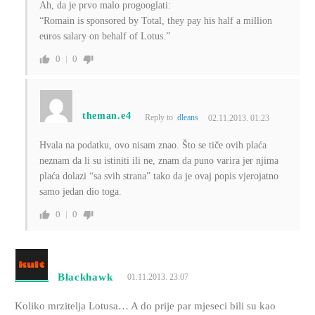
Ah, da je prvo malo progooglati:
“Romain is sponsored by Total, they pay his half a million
euros salary on behalf of Lotus.”
0
0
theman.e4
Reply to
dleans
02.11.2013. 01:23
Hvala na podatku, ovo nisam znao. Što se tiče ovih plaća
neznam da li su istiniti ili ne, znam da puno varira jer njima
plaća dolazi “sa svih strana” tako da je ovaj popis vjerojatno
samo jedan dio toga.
0
0
Blackhawk
01.11.2013. 23:07
Koliko mrzitelja Lotusa… A do prije par mjeseci bili su kao