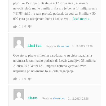
ptprilike 15 milja funti šta je = 17 milja eura , a kako ti
navodiš plaća mu je 3 milje …šta mu je bonus 14 miljuna eura
?!?!?!? vidiš , ja sam pronaša podatak da vozi za 8 milja + 50
000 eura po osvojenom bodu i kad se sve
…
Read more »
0
0
kimi-fan
Reply to
theman.e4
01.11.2013. 23:46
Ovo sto se pise o njihovim zaradama to su cista nagadjanja
novinara.Ja sam nasao podatak da Lewis zaradjiva 36 miliona
Alonso 25 a Vettel 18….niposto netreba vjerovat ovim
natpisima po novinama to su cista nagadjanja
0
0
dleans
Reply to
theman.e4
01.11.2013. 23:36