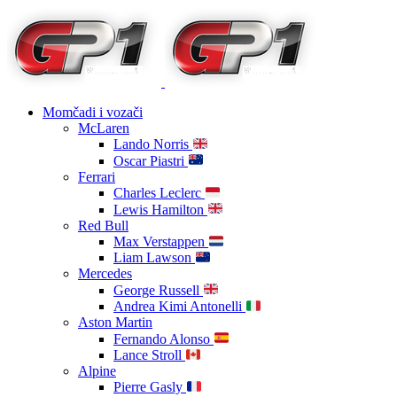
Momčadi i vozači
McLaren
Lando Norris
Oscar Piastri
Ferrari
Charles Leclerc
Lewis Hamilton
Red Bull
Max Verstappen
Liam Lawson
Mercedes
George Russell
Andrea Kimi Antonelli
Aston Martin
Fernando Alonso
Lance Stroll
Alpine
Pierre Gasly