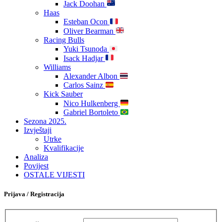
Jack Doohan
Haas
Esteban Ocon
Oliver Bearman
Racing Bulls
Yuki Tsunoda
Isack Hadjar
Williams
Alexander Albon
Carlos Sainz
Kick Sauber
Nico Hulkenberg
Gabriel Bortoleto
Sezona 2025.
Izvještaji
Utrke
Kvalifikacije
Analiza
Povijest
OSTALE VIJESTI
Prijava / Registracija