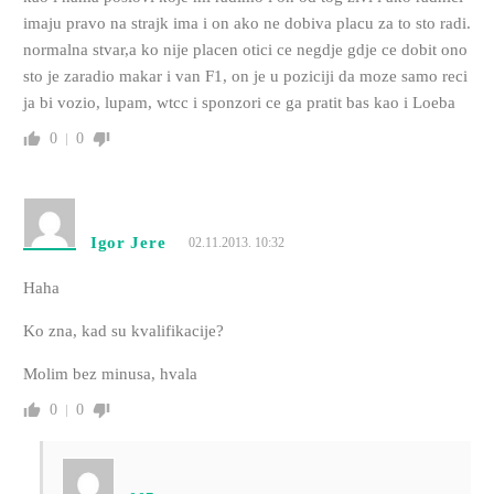
imaju pravo na strajk ima i on ako ne dobiva placu za to sto radi.
normalna stvar,a ko nije placen otici ce negdje gdje ce dobit ono
sto je zaradio makar i van F1, on je u poziciji da moze samo reci
ja bi vozio, lupam, wtcc i sponzori ce ga pratit bas kao i Loeba
0
0
Igor Jere
02.11.2013. 10:32
Haha
Ko zna, kad su kvalifikacije?
Molim bez minusa, hvala
0
0