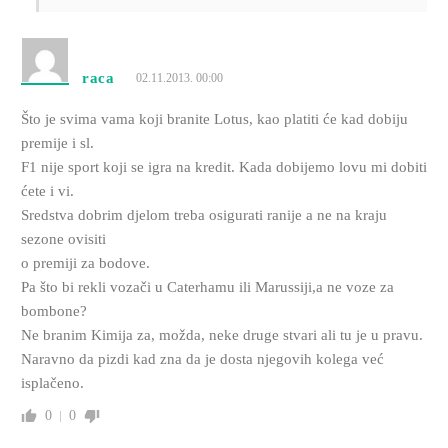
raca
02.11.2013. 00:00
Što je svima vama koji branite Lotus, kao platiti će kad dobiju
premije i sl.
F1 nije sport koji se igra na kredit. Kada dobijemo lovu mi dobiti
ćete i vi.
Sredstva dobrim djelom treba osigurati ranije a ne na kraju
sezone ovisiti
o premiji za bodove.
Pa što bi rekli vozači u Caterhamu ili Marussiji,a ne voze za
bombone?
Ne branim Kimija za, možda, neke druge stvari ali tu je u pravu.
Naravno da pizdi kad zna da je dosta njegovih kolega već
isplačeno.
0
0