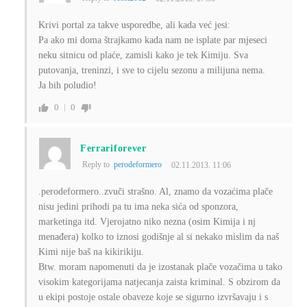
Krivi portal za takve usporedbe, ali kada već jesi:
Pa ako mi doma štrajkamo kada nam ne isplate par mjeseci
neku sitnicu od plaće, zamisli kako je tek Kimiju. Sva
putovanja, treninzi, i sve to cijelu sezonu a milijuna nema.
Ja bih poludio!
0
0
Ferrariforever
Reply to
perodeformero
02.11.2013. 11:06
.perodeformero..zvuči strašno. Al, znamo da vozaćima plače
nisu jedini prihodi pa tu ima neka sića od sponzora,
marketinga itd. Vjerojatno niko nezna (osim Kimija i nj
menađera) kolko to iznosi godišnje al si nekako mislim da naš
Kimi nije baš na kikirikiju.
Btw. moram napomenuti da je izostanak plače vozačima u tako
visokim kategorijama natjecanja zaista kriminal. S obzirom da
u ekipi postoje ostale obaveze koje se sigurno izvršavaju i s