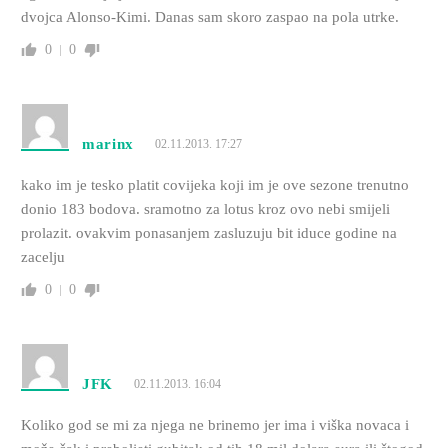
dvojca Alonso-Kimi. Danas sam skoro zaspao na pola utrke.
0
0
marinx
02.11.2013. 17:27
kako im je tesko platit covijeka koji im je ove sezone trenutno
donio 183 bodova. sramotno za lotus kroz ovo nebi smijeli
prolazit. ovakvim ponasanjem zasluzuju bit iduce godine na
zacelju
0
0
JFK
02.11.2013. 16:04
Koliko god se mi za njega ne brinemo jer ima i viška novaca i