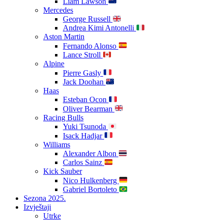
Liam Lawson
Mercedes
George Russell
Andrea Kimi Antonelli
Aston Martin
Fernando Alonso
Lance Stroll
Alpine
Pierre Gasly
Jack Doohan
Haas
Esteban Ocon
Oliver Bearman
Racing Bulls
Yuki Tsunoda
Isack Hadjar
Williams
Alexander Albon
Carlos Sainz
Kick Sauber
Nico Hulkenberg
Gabriel Bortoleto
Sezona 2025.
Izvještaji
Utrke