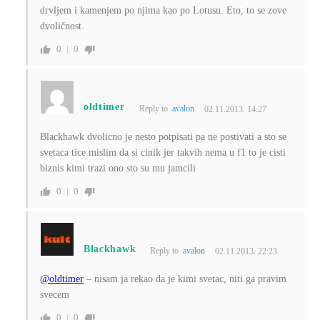
drvljem i kamenjem po njima kao po Lotusu. Eto, to se zove
dvoličnost.
0
0
oldtimer
Reply to
avalon
02.11.2013. 14:27
Blackhawk dvolicno je nesto potpisati pa ne postivati a sto se
svetaca tice mislim da si cinik jer takvih nema u f1 to je cisti
biznis kimi trazi ono sto su mu jamcili
0
0
Blackhawk
Reply to
avalon
02.11.2013. 22:23
@oldtimer
– nisam ja rekao da je kimi svetac, niti ga pravim
svecem
0
0