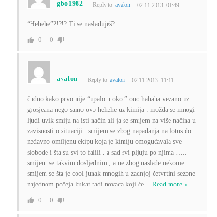
gbo1982
Reply to
avalon
02.11.2013. 01:49
“Hehehe”?!?!? Ti se naslađuješ?
0
0
avalon
Reply to
avalon
02.11.2013. 11:11
čudno kako prvo nije “upalo u oko ” ono hahaha vezano uz
grosjeana nego samo ovo hehehe uz kimija . možda se mnogi
ljudi uvik smiju na isti način ali ja se smijem na više načina u
zavisnosti o situaciji . smijem se zbog napadanja na lotus do
nedavno omiljenu ekipu koja je kimiju omogučavala sve
slobode i šta su svi to falili , a sad svi pljuju po njima …..
smijem se takvim dosljednim , a ne zbog naslade nekome .
smijem se šta je cool junak mnogih u zadnjoj četvrtini sezone
najednom počeja kukat radi novaca koji će
…
Read more »
0
0